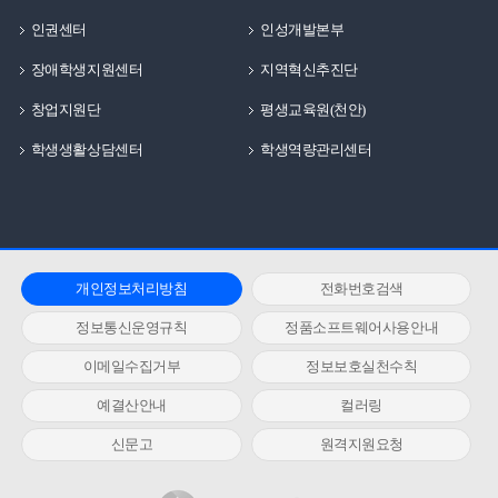
인권센터
인성개발본부
장애학생지원센터
지역혁신추진단
창업지원단
평생교육원(천안)
학생생활상담센터
학생역량관리센터
개인정보처리방침
전화번호검색
정보통신운영규칙
정품소프트웨어사용안내
이메일수집거부
정보보호실천수칙
예결산안내
컬러링
신문고
원격지원요청