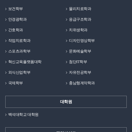
보건학부
물리치료학과
안경광학과
응급구조학과
간호학과
치위생학과
작업치료학과
디자인영상학부
스포츠과학부
문화예술학부
혁신교육플랫폼대학
첨단IT학부
외식산업학부
자유전공학부
국제학부
충남형계약학과
대학원
백석대학교 대학원