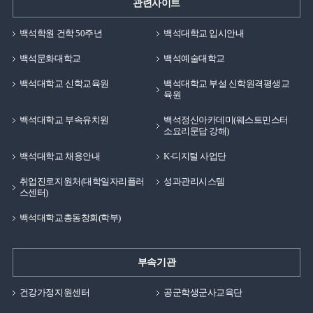
관련사이트
백석학원 건학 50주년
백석대학교 입시안내
백석문화대학교
백석예술대학교
백석대학교 신학교육원
백석대학교 부설 신학원격평생교
육원
백석대학교 부속유치원
백석정신아카데미(웨스트민스터
소요리문답 강해)
백석대학교 채용안내
K-디지털 사업단
취업진로지원처(대학일자리플러
성과관리시스템
스센터)
백석대학교총동창회(학부)
부속기관
건강가정지원센터
공군학생군사교육단