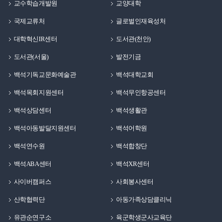
교수학습개발원
교양대학
국제교류처
글로벌인재육성처
대학혁신IR센터
도서관(천안)
도서관(서울)
발전기금
백석기독교문화예술관
백석대학교회
백석목회지원센터
백석무인항공센터
백석상담센터
백석생활관
백석아동발달지원센터
백석어학원
백석연수원
백석합창단
백석ABA센터
백석XR센터
사이버캠퍼스
사회봉사센터
산학협력단
아동가족상담클리닉
유관순연구소
육군학생군사교육단