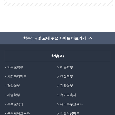
학부(과) 및 교내 주요 사이트 바로가기
학부(과)
기독교학부
어문학부
사회복지학부
경찰학부
경상학부
관광학부
사범학부
유아교육과
특수교육과
유아특수교육과
특수체육교육과
컴퓨터공학부