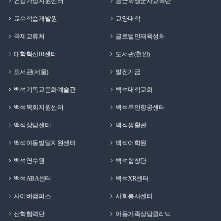
건강가정지원센터
공군학생군사교육단
교수학습개발원
교양대학
국제교류처
글로벌인재육성처
대학혁신IR센터
도서관(천안)
도서관(서울)
발전기금
백석기독교문화예술관
백석대학교회
백석목회지원센터
백석무인항공센터
백석상담센터
백석생활관
백석아동발달지원센터
백석어학원
백석연수원
백석합창단
백석ABA센터
백석XR센터
사이버캠퍼스
사회봉사센터
산학협력단
아동가족상담클리닉