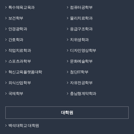
특수체육교육과
컴퓨터공학부
보건학부
물리치료학과
안경광학과
응급구조학과
간호학과
치위생학과
작업치료학과
디자인영상학부
스포츠과학부
문화예술학부
혁신교육플랫폼대학
첨단IT학부
외식산업학부
자유전공학부
국제학부
충남형계약학과
대학원
백석대학교 대학원