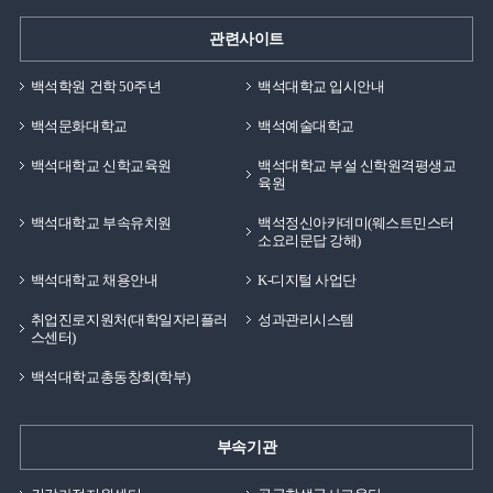
관련사이트
백석학원 건학 50주년
백석대학교 입시안내
백석문화대학교
백석예술대학교
백석대학교 신학교육원
백석대학교 부설 신학원격평생교
육원
백석대학교 부속유치원
백석정신아카데미(웨스트민스터
소요리문답 강해)
백석대학교 채용안내
K-디지털 사업단
취업진로지원처(대학일자리플러
성과관리시스템
스센터)
백석대학교총동창회(학부)
부속기관