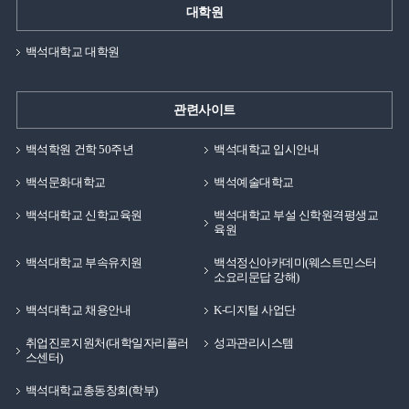
대학원
백석대학교 대학원
관련사이트
백석학원 건학 50주년
백석대학교 입시안내
백석문화대학교
백석예술대학교
백석대학교 신학교육원
백석대학교 부설 신학원격평생교
육원
백석대학교 부속유치원
백석정신아카데미(웨스트민스터
소요리문답 강해)
백석대학교 채용안내
K-디지털 사업단
취업진로지원처(대학일자리플러
성과관리시스템
스센터)
백석대학교총동창회(학부)