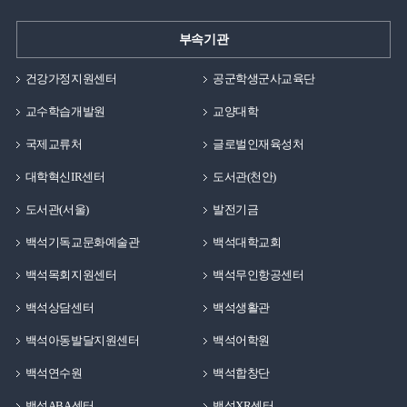
부속기관
건강가정지원센터
공군학생군사교육단
교수학습개발원
교양대학
국제교류처
글로벌인재육성처
대학혁신IR센터
도서관(천안)
도서관(서울)
발전기금
백석기독교문화예술관
백석대학교회
백석목회지원센터
백석무인항공센터
백석상담센터
백석생활관
백석아동발달지원센터
백석어학원
백석연수원
백석합창단
백석ABA센터
백석XR센터