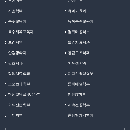
경상학부
관광학부
사범학부
유아교육과
특수교육과
유아특수교육과
특수체육교육과
컴퓨터공학부
보건학부
물리치료학과
안경광학과
응급구조학과
간호학과
치위생학과
작업치료학과
디자인영상학부
스포츠과학부
문화예술학부
혁신교육플랫폼대학
첨단IT학부
외식산업학부
자유전공학부
국제학부
충남형계약학과