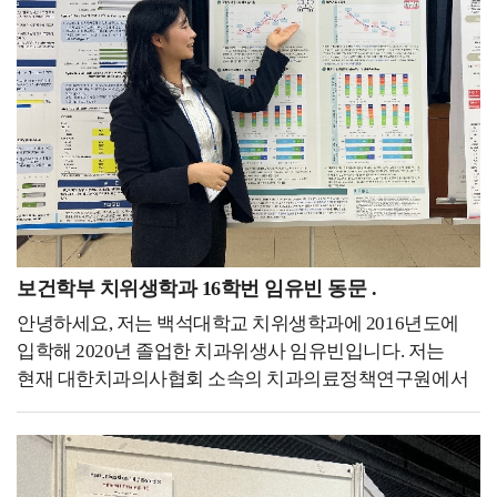
자격증을 취득하며 미래를 준비하였습니다. 백녹담 :
안내데스크에서 1년간 경력을 쌓기도 했습니다.이렇게
청해진 프로그램을 통해 해외에 다녀오셨던 경험이 나중에
교내, 대외활동에 끊임없이 도전하고 열심히 참여하면서
취업할 때도 굉장히 좋은 스펙으로 작용했을 것 같습니다.
느낀 점은 모든 경험은 필연적으로 나에게 좋은 배움이
어떻게 해서 신청하게 되셨는지도 함께 말씀
된다는 것이었습니다.경험은 단순히 자기소개서 이력
부탁드립니다. 우성하 동문 : 네. 문화적인 경험도 많이
1줄에 불과하는 게 아니고, 인생에 있어서 평생 좋은
쌓고, 해외에서 일하고 왔다는 것 자체가 큰 메리트였던 것
거름과 양분이 될 거라 믿습니다. 코로나19가 전
같아요. 그때 코로나로 인해 항공업계 같은 경우는 공채가
세계적으로 발병된 2020년, 위기를 맞은 항공업계는
거의 없을 시기였는데, 청해진을 통해 경력을 쌓으면 좋을
채용이 전무했고, 그 시기 저는 4학년 졸업예정자였습니다.
것 같다고 교수님이 추천해 주셨습니다. 처음에 입학해서
고교 시절부터 항공 객실승무원이라는 꿈만 바라본
면담할 때부터 교수님께서 어학 능력 등 저의 역량을 높게
저에게는 세상이 무너지는 기분이었습니다.어느 날은
보건학부 치위생학과 16학번 임유빈 동문 .
봐주셨고, 코로나 시기를 잘 보내면 좋겠다는 마음에 가장
한참을 울었어요 승무원이 아니고서 하고싶은 일을
안녕하세요, 저는 백석대학교 치위생학과에 2016년도에
도움이 될 수 있는 청해진을 추천해 주셨던 것 같습니다.
생각해본 적이 없을 정도로 저에겐 간절한 꿈이었거든요.
입학해 2020년 졸업한 치과위생사 임유빈입니다. 저는
백녹담 : 그러면 따로 면접 준비하실 때는 특별히 학원에
그러다 문득 이렇게 우울해하고만 있으면 안되고, 지나간
현재 대한치과의사협회 소속의 치과의료정책연구원에서
다니신 건지 아니면 다른 방식으로 준비하셨는지
시간은 다시 돌아오지 않으니 이 시간을 더욱 현명하게
연구원으로 근무하고 있습니다. 치과의료 정책 연구라니
궁금합니다. 우성하 동문 : 면접은 따로 학원 같은 거는
보내야된다고 생각이 들었어요.제가 원했던 직무와 적성에
많이 생소하시죠? 저는 이곳에서 구강건강 증진을 위해
다니지 않았고, 스터디를 주 5~6회 정도 하면서 굉장히
맞는 일을 찾아, 코로나19가 종식되어 항공사 채용이 다시
치과계에 필요한 정책을 위해 연구와 다양한 활동을
다양한 사람들에게 피드백을 받았습니다. 그리고 또
활발해지는 그날을 기다려야겠다고 생각했습니다.그러다
하고있습니다. 치과계와 관련된 데이터를 담은 연감, 연구
교수님이 봐주시는 스터디에도 참석하여 교수님에게도
국민들의 발이 되어주는 KTX에도 승객들의 안전과 편안한