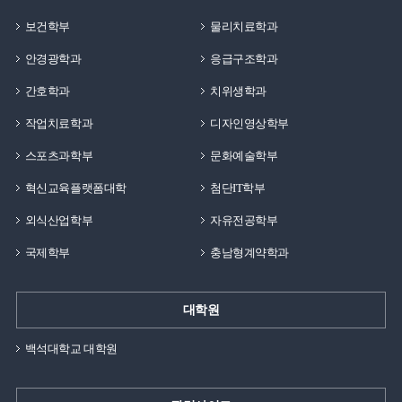
모두 여러분들과 같은 20대 초반의 나이에
보건학부
물리치료학과
백석대학교에서 가질 수 있었습니다. 이 기회를 빌어 여러
후배님들에게 해주고 싶은 얘기는 보이지 않는 미래의
안경광학과
응급구조학과
앞날에 대한 두려움과 걱정이 많을 나이지만, 지금의
간호학과
치위생학과
학교생활에 충실한다면 앞으로의 목표와 비전이 조금씩
뚜렷해질 것이라 생각합니다. 앞서 얘기했던, 기독교수업
작업치료학과
디자인영상학부
중 하나인 직업과 비전 수업 때 백응석 교수님께서
스포츠과학부
문화예술학부
해주셨던 얘기가 있습니다. 꿈을 정하기 어려울 때 잘하는
것과 좋아하는 것을 모두 작성하고, 거기에 중첩되는 것을
혁신교육플랫폼대학
첨단IT학부
기독교적 윤리에 어긋나지 않는 꿈/장래희망으로 가질
외식산업학부
자유전공학부
것이라고 하셨습니다. 저에게는 그 당시에 트레이닝
방법론, 재활운동, 해부학과 관련된 내용들이 좋았었고,
국제학부
충남형계약학과
누구를 가르치고, 알려주는 것을 잘하였기에 이 두 가지를
중첩해서 보니 스포츠건강관리/운동손상학 전공의 교수가
대학원
되는 것을 앞으로의 목표로 정하였습니다. 그리고
16년도에 학부를 졸업하고, 석사 2년, 박사 5년을 끝으로
백석대학교 대학원
2023년 2월에 박사학위를 받아 현재는 모교인
백석대학교에서 전공수업에 강의를 나오고 있습니다. 일찍