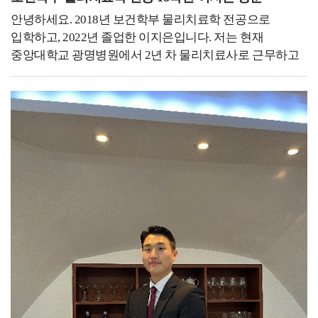
여러분의 앞날을 응원하겠습니다!
있도록 하고 있습니다.열심히 노력한 결과 우수 교원에도
안녕하세요. 2018년 보건학부 물리치료학 전공으로
선정되는 뜻깊은 결과도 얻었습니다.대학교에 다니면서
입학하고, 2022년 졸업한 이지은입니다. 저는 현재
진로에 대해서 정말 많이 고민했었던 거 같습니다.
중앙대학교 광명병원에서 2년 차 물리치료사로 근무하고
안경광학과의 경우 안경사나 검안사만 생각하는 경우가
있습니다.제게 있어 대학 생활은 다양한 진로와 분야에
많은데 정말 많은 진로가 있습니다. 가장 기본적인
대해 알아보고 고민하는 시간의 연속이었습니다. 많은
안경사나 검안사뿐만 아니라 광학 회사, 광학 렌즈 회사
학우분들께서도 저와 같이 미래를 위한 진지한 고민을
등등 많은 곳으로 취업하고 있습니다.취업에 있어서 가장
이어가고 계실 거라고 생각합니다. 저는 물리치료학과를
중요한 건 내가 하고자 하는 일에서 필요한 조건들이
졸업한 후, 임상에서의 풍부한 경험을 쌓고 싶어
무엇이 있는지 알아보는 게 중요합니다.졸업 후
대학병원에 지원하였고 첫 병원에서 다양한 케이스의
준비하는것 보다는 대학교에 다니면서 내가 하고자 하는
환자를 접할 수 있었습니다. 직접 치료를 계획하고
일을 생각해 보고 그것에 맞게 전략을 준비하는 게
진행하면서 궁금하고 관심 있는 학회의 교육을 이수하며,
중요합니다. 예를 들어 내가 하고자 하는 업무에서 필요한
새롭게 배우고 부족한 점을 채우고자 노력했습니다.
조건이 석사과정이면 그에게 맞는 대학원 진학 준비를
현재는 심장예방재활센터에서 근무하며, 심혈관 질환을
해야 하기 때문입니다.저는 하고자 하는 일이 석사과정이
가진 환자를 대상으로 심장 재활을 진행하고 있습니다.
필요했기 때문에 진학하였고 덕분에 지금 원하던 일을 할
환자분들이 건강관리의 중요성을 깨닫고, 맞춤형 운동을
수 있게 되었습니다. 저는 대학교 시절을 생각해 보면
꾸준히 수행하는 모습을 보면 물리치료사로서 보람을
행복했던 기억만 남아 있습니다, 물론 학부 생활할 때는
느끼고 있습니다. 그리고 의료 분야는 끊임없이 발전하고
사람 때문에 힘들었던 일도 많았고, 학업 스트레스나