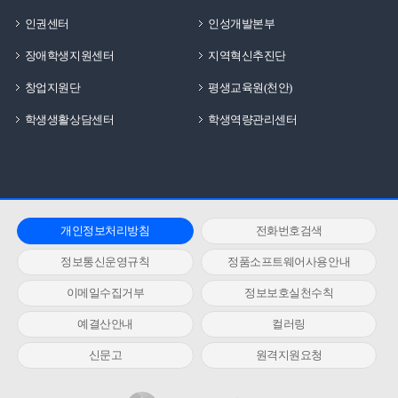
인권센터
인성개발본부
장애학생지원센터
지역혁신추진단
창업지원단
평생교육원(천안)
학생생활상담센터
학생역량관리센터
개인정보처리방침
전화번호검색
정보통신운영규칙
정품소프트웨어사용안내
이메일수집거부
정보보호실천수칙
예결산안내
컬러링
신문고
원격지원요청