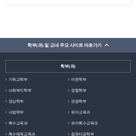
하였습니다. 또한, 학부 때 공부했던 기초지식을 활용하여
후에 깨달은 점은, 제가 그곳에서 봉사하고 희생한다
다양한 케이스의 환자와 회원에 대해 정리하였습니다.
생각했지만 사실은 제가 값진 경험을 누리고, 많은걸
이후 대학원을 다니면서 인체 공학과 스포츠의학 분야에서
깨달을 수 있도록 환경이 마련되어있어서 되려
세계적으로 유명한 학자분들의 이론을 공부하고 현장에
받은것이라는 점입니다. 백석대학교가 기독교 학교가
활용하여 근골격계 질환 및 통증, 수술 전 후의 재활,
아니였다면, 매주 채플을 드리지 않았다면, 여러 목사님과
체형교정 및 선수 트레이닝에 대한 많은 견문을 쌓게
교수님들의 기도가 없었다면 누릴 수 없는
학부(과) 및 교내 주요 사이트 바로가기
되었습니다. 이후에 재활전문 센터에 근무하였고, 현재는
은혜였을것입니다. 그렇기에 졸업생으로써
대학원에서 같이 동문수학한 선생님들과 함께 천안
재학생분들에게 해드리고 싶은 말이 있다면, 좋은 환경이
성정동에 위치한 메디스포츠연구소를 맡아 운영하며
학부(과)
마련되어 있는 대학생활 동안에 많은 것들을 경험하시길
센터장으로 근무하고 있습니다.먼저, 백석대학교는 저에게
바랍니다. 학교에서 할 수 있는 동아리 활동, 여러
많은 선물을 준 모교입니다. 그 이유로 현재의 아내를
기독교학부
어문학부
상담센터, 지원 활동들 등을 통해 자기 자신을 알아가고
학교에서 만났고, 캠퍼스커플로 오랜 연애중에 결혼을
누리시길 강력 추천드립니다. 학생때에 누릴 수 있는
사회복지학부
경찰학부
하였습니다. 그리고 현재 슬하에 3명의 자식을 두고 있기에
즐거움은 따로 있다고 생각합니다. 그 행복함을 온전히
백석대학교는 저에게 인생에서 가장 중요한 가정을 이룰
경상학부
관광학부
누리시는 백석인이 되시길 축복합니다!
수 있게 해준 곳입니다. 또한, 기독교수업의 직업과 비전
사범학부
유아교육과
강의를 듯던 중에 제가 앞으로 목표를 두어야할 꿈이
생겼고, 현재는 그 꿈을 향해 계속해서 열심히 나아가고
특수교육과
유아특수교육과
있습니다. 인생에서 가장 중요하다고 하는 가정과 꿈을
특수체육교육과
컴퓨터공학부