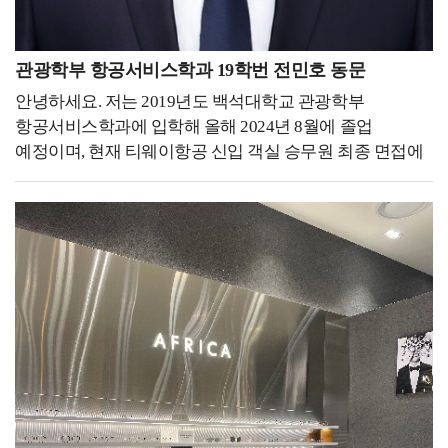
라는 생각을 하게 되었습니다. 저는 운동에서 가장 중요한
전문선수로서 수련했다는 부분이 외국인들에게 큰
것은 목적이라고 생각합니다. 누군가에게는 스트레스를
매력으로 다가간다는 것을 알 수 있습니다. 큰 인정을
해소시켜주는 취미, 건강을 관리하기 위한 수단,
관광학부 항공서비스학과 19학번 전민호 동문
받으면서 외국어를 배우고 발전된 스스로의 모습을
수익창출을 하기 위한 직업 등 다양한 목적이 있습니다. 그
되돌아봤을 때 다가오는 행복감은 이루 말할 수 없을
안녕하세요. 저는 2019년도 백석대학교 관광학부
목적을 달성하기 위해선 운동을 하는 것도 중요하지만,
것입니다! - 후배들에게 하고 싶은 말을 자유롭게
항공서비스학과에 입학해 올해 2024년 8월에 졸업
나에게 맞는 운동을 찾아서, 얼마나 어떻게 해야 하는지가
써주세요. -해야 할까? 괜찮은 건가? 도움이 될까?
예정이며, 현재 티웨이항공 신입 객실 승무원 최종 면접에
더 중요합니다. 그런 기준을 설정하기 위해서 밟아야 하는
고민하지 말고 시작하세요! 상황이 닥치면 어떻게든
합격하여 교육을 받고 있습니다.저는 21살 때 여행자금을
가장 첫 번째 발걸음은 자신의 체력 수준을 인지하는
해내게 되어 있습니다. 시간 부족, 도전과 같이 불편한
모아 40일간의 유럽 배낭여행을 했던 경험이 있습니다.
것입니다. 그 체력수준을 체계적이고 구체적으로
상황만이 나를 강하게 만들어 줍니다. 실패해도
혼자 여행을 하는 동안 생각하는 시간들이 많았는데, 진로
인지시켜주고 함께할 수 있는 직업이라고 생각했기 때문에
괜찮습니다. 저는 대학 재학 중에 이루고자 했던 목표들을
선택을 고민하던 도중 기내 안에서 전문적으로 서비스를
체력측정사로 근무하게 되었습니다. 저는 군 전역 후
모두 이뤘는데요. 그러면서 점점 실패에 대한 두려움이
제공하며 책임감을 가지고 일하시는 객실 승무원의 모습이
복학을 한 2020년도는 covid-19로 인해 모든 수업이 전면
상당히 커졌고, 실패 속에서 얻은 부정적 감정은
너무나도 멋있어 보여 이 진로를 선택하게 되었습니다.
비대면으로 진행이 되었고 국가적으로 행사들도 취소되는
정체성에까지 영향을 줬습니다. 그런데 돌아보면 그
저는 대학교에 다니는 4년 동안 원하는 꿈을 이루기 위해
상황이었습니다. 그 당시에 저는 전공과 제 자신에 대한
과정들이 오히려 더 좋은 결과들을 만들어 주었습니다.
매 순간 최선을 다했습니다. 4.27의 학점으로 졸업했으며,
의심과 궁금증이 계속해서 커져만 갔습니다. 그 의심과
잊고 있던 유학의 꿈을 되찾아 준 것처럼 실패는 더 좋은
백석대학교 홍보대사를 1학년과 4학년 때 총 두 번 하면서
궁금증을 해소하기 위해 저는 제 전공의 중심으로 직접
결과를 만들어 주기 위해 방향을 바꿔주는 기차의
적극적으로 학교를 홍보하고 널리 알리기 위해
파고들기로 마음먹었습니다. 다음 해에 전공 학생회장으로
선로전환기와 같다는 것을 알게 됐습니다. 하고자 하는
노력했습니다. 중학생을 대상으로 한 전공 체험 및 모교
활동하게 되었고 covid-19로 인해 취소되었던 전공 관련
일이라도 or 아니더라도 분명 배울 것이 있을 테니 무작정