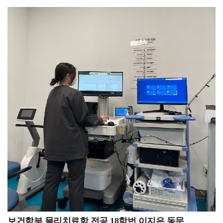
태도를 가지며 임해 왔습니다. 수업 중 나에게 도움이 되는
학생회장이라는 경험이 자격증 취득을 위한 시간보다 훨씬
안경원에 취업하였습니다. 어느덧 시간이 흘러서 6년 차를
부분들은 노트북이나 핸드폰 메모장에 따로 기록을
더 소중하게 느껴졌습니다. 왜냐하면 물론 취업이나 전공
넘어 7년 차를 향하고 있습니다.6년이라는 기간 동안
해놓았으며, 자격증을 딸 기회가 생기면 피하지 않고
지식을 습득하는 데 있어서 다소 느릴 수 있지만, 대학생
안경사로 일한 결과 지금은 여의도에 위치한 더
도전하게 되었습니다. 그 결과 8개의 자격증 중 4개를 대학
신분으로만 할 수 있는 다양한 경험을 해보고 싶었기
현대백화점에 아프리카안경원을 개업하여 운영할 수
생활을 하면서 취득하게 되었고, 이력서를 작성하는
때문입니다. 선후배가 아닌 목표를 향해 함께 나아가는
있었습니다. 또 동시에 백석대학교 대학원 안경광학과에
과정에서도 많은 도움이 되었습니다.티웨이항공은 서류에
사회 초년생으로서, 동료로서 이야기하고 싶습니다.
진학하여 학업과 안경사 경험을 동시에 쌓을 수
합격하고 난 이후에는 총 세 번의 면접을 진행하게 되는데,
학생회장, 대외활동, 학업, 자격증 공부를 병행하며 정말
있었습니다.​모교 대학원에 진학하여 학부 때부터 저를
그 기간 동안 본부동에 있는 강의실을 매일 빌리면서 면접
힘들었던 시간도 많았습니다. 대학시절 도전의 개념과
지도해 주신 교수님들과 함께 학업을 계속하여 더
준비를 했습니다. 스터디를 통해 교수님께 피드백을
따라오는 성취에 대한 보상을 처음 느꼈습니다. 시간이
효과적으로 학업을 병행할 수 있었고, 무엇보다
받으면서 부족한 부분들을 개선할 수 있었고, 많은 도움을
지난 지금, 그때의 기억을 연료 삼아 포기하고 싶은
근무하면서 생겼던 현장에서 궁금한 점들을 실제로 실험해
받을 수 있었습니다. 이런 과정들 덕분에 처음으로
순간마다 열어보고 다시 일어날 수 있는 용기를 얻고
보면서 연구할 수 있었습니다.우리 대학에는 다양하고
지원하는 항공사에서 한 번에 합격할 수 있었던 거
있습니다. 모든 것이 처음이고 새롭기만 했던 스무 살과 그
우수한 검안 장비를 갖추고 있어서 연구를 수행하기에
같습니다. 이 자리를 빌려 나윤서 교수님께 감사하다는
이후 지금까지도 불완전함에 불안해지고 서투른 모습이
매우 좋은 환경입니다. 또한 지도 교수님과 대학원
말씀 전해 드리고 싶습니다. 저는 이제 취업을 하게 되어
때론 싫어질 때도 있지만 그럴 때면 대학시절 기억을 꺼내
학우들과 같이 연구도 하며 학술대회에서 우수논문상도
직장 생활을 하게 될 텐데, 대학생 때 가졌던 마음가짐과
떠올려 보며 비틀대도 넘어지지 않도록 하루하루 노력하고
수상하였습니다.대학원 졸업 후 저는 모교 안경광학과
태도를 바탕으로 현실에 안주하지 않고 계속해서 발전해
있습니다. 이 글을 읽는 모든 학우 분들도 백석인으로서의
후배들에게 강의하고 있습니다.수업을 통해서 후배들을
나가는 사람이 되려 합니다. 이 글을 보고 있는
자긍심과 자부심을 갖길 바라며, 각자 이어 나갈 미래를
만나게 되어 매우 뿌듯하며 그만큼 열심히 수업을
후배들에게는 좋은 동기부여가 되었으면 좋겠습니다.
응원하겠습니다. 감사합니다.
준비하고 여러 가지 진로에 대해서도 함께 이야기할 수
보건학부 물리치료학 전공 18학번 이지은 동문