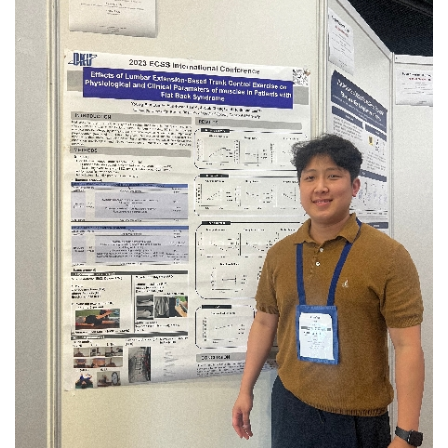
및 보고서 작성, 연구과제 관리 등 연구원으로써 치과계
피드백을 받으면서 실전 감각을 많이 키웠던 것 같습니다.
여행을 돕는 승무원이 있다는 것을 알게 되었고,
발전을 위해 힘쓰고 있습니다.이 직업을 갖기 전에는
백녹담 : 마지막으로 승무원을 꿈꾸는 후배들에게 해주고
KTX승무원이라면 제 자신이 즐겁게, 행복하게 근무할 수
치과에서 임상 치과위생사로 근무를 했습니다. 치과에서
싶은 말씀이 있을까요? 우성하 동문 : 사실 진짜
있으면서추후 항공객실승무원이 되기까지 좋은 경험과
일을 하며 치위생학에 대해 더욱더 큰 매력을 느꼈고,
바늘구멍같이 작은 틈 사이로 치열하게 경쟁해야지만 될
경력이 될 거라 확신이 들어 지원하게
치과에서 생기는 일들에 대해 더 연구해보고싶다는 생각이
수 있는 직업이라고 생각합니다. 그래서 본인에 대한
되었습니다.KTX에서 열차승무원으로서 근무한 2년
들어 대학원을 들어가게 되었습니다. 그렇게 석사 과정을
강점을 확실하게 만드는 걸 추천해 드립니다. 또 많이
3개월이라는 시간 덕분에 저는 견문을 넓히며 더 많은
이수하게 되었고, 이 과정 중에 저의 적성에는 연구와
지원하다 보면 떨어질 때 스스로에 대한 의구심도 들고
경험을 할 수 있었고, 매일 천명이 넘는 고객들을 만나
결과물을 만드는 일이 잘 맞는다는 생각이 들어 연구직을
자존감도 낮아지겠지만, 누구보다 자신을 믿고 열심히
소통할 수 있었으며승무와 관련된 직무를 수행하며 저의
희망하게 되었습니다. 그렇게 제 적성을 찾고, 취업처를
하면 될 거라고 생각합니다!
서비스 커리어를 성장시켰습니다. 코로나19라는 절망적인
알아보다 좋은 기회로 치과의료정책연구원에 입사하게
상황 속에서도 저를 한층 더 발전시킬 수 있었습니다.
되었습니다.연구원 일을 하다보면 아무리 적성에 맞다고
근무를 하면서도 언젠가 다시 열릴 항공사 채용에
하더라도 연구를 하고, 자료를 만드는 일이 고되다고
대비하여 꾸준히 토익, 토익스피킹, 영어회화를 공부하며
느껴지기도 합니다. 하지만 조금 더 인내하고 결과물을
어학성적을 관리했습니다.또 계속해서 국외여행인솔자,
완성하면, 다른 사람들 눈에는 안이뻐 보일 수 있어도 제
안전관리지도사 등 항공사 채용에 도움이 될만한 자격증을
눈에는 이뻐보이는 결과물들이 생겨 보람을 느낍니다.
취득하며 시간을 보냈습니다.그러다 2023년, 항공업계가
그리고 그 결과물들을 통해 정책 개선을 위한 활동들로
다시 활발해지고 있는 지금 27살이라는 어리지 않은
이어지는데, 그 활동의 결실로 정책이 변화한다는
나이에 다시 항공객실승무원에 도전해 꿈에 그리던
이야기를 들을 때엔 세상을 조금이나마 더 나아지게하는데