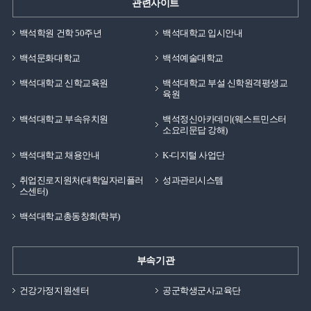
관련사이트
결혼하여 가정을 꾸리면서 꿈을 이루기에는 시간적으로나
경제적으로 많은 어려움이 있었지만 포기하지 않았습니다.
백석학원 건학 50주년
백석대학교 입시안내
어린 나이에 가정을 책임지는 가장이 꿈을 이루기 위한
과정들을 우선적으로 생각했다면 어려웠을 것이지만,
백석문화대학교
백석예술대학교
지금에서 돌이켜보면 가정과 꿈을 지키고, 이루기 위한
백석대학교 신학교육원
백석대학교 부설 신학원격평생교
과정이 얼마나 힘들지에 대한 생각이 없이 오로지 결과만
육원
생각하였기에 가능했던 것 같습니다. 그래서 저의
백석대학교 부속유치원
백석정신아카데미(웨스트민스터
좌우명과 인생관은 목표를 정하면 이 일이 얼마나 힘들지,
소요리문답 강해)
그 과정이 얼마나 큰 스트레스일지를 생각하기 보다는
백석대학교 채용안내
K-디지털 사업단
결과가 나에게 좋은 것이라면 반드시 해야한다 입니다.
여러분들도 앞으로의 목표가 생기거나, 꿈을 정해야
취업진로지원처(대학일자리플러
성과관리시스템
스센터)
한다면 그 과정이 얼마나 힘들지를 생각하기 보다는
목표와 꿈을 이루지 못하더라도 나에게 좋은 영향을 미칠
백석대학교총동창회(학부)
것 같다면 열심히 달려가길 바랍니다.
부속기관
건강가정지원센터
공군학생군사교육단