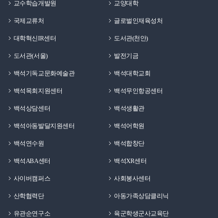
교수학습개발원
교양대학
국제교류처
글로벌인재육성처
대학혁신IR센터
도서관(천안)
도서관(서울)
발전기금
백석기독교문화예술관
백석대학교회
백석목회지원센터
백석무인항공센터
백석상담센터
백석생활관
백석아동발달지원센터
백석어학원
백석연수원
백석합창단
백석ABA센터
백석XR센터
사이버캠퍼스
사회봉사센터
산학협력단
아동가족상담클리닉
유관순연구소
육군학생군사교육단