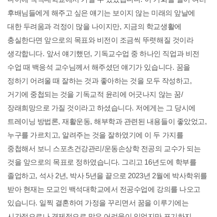
후배님들에게 해주고 싶은 얘기는 보이지 않는 미래의 앞날에
대한 두려움과 걱정이 많을 나이지만
,
지금의 학교생활에
충실한다면 앞으로의 목표와 비전이 조금씩 뚜렷해질 것이라
생각합니다
.
앞서 얘기했던
,
기독교수업 중 하나인 직업과 비전
수업 때 백응석 교수님께서 해주셨던 얘기가 있습니다
.
꿈을
정하기 어려울 때 잘하는 것과 좋아하는 것을 모두 작성하고
,
거기에 중첩되는 것을 기독교적 윤리에 어긋나지 않는 꿈
/
장래희망으로 가질 것이라고 하셨습니다
.
저에게는 그 당시에
트레이닝 방법론
,
재활운동
,
해부학과 관련된 내용들이 좋았었고
,
누구를 가르치고
,
알려주는 것을 잘하였기에 이 두 가지를
중첩해서 보니 스포츠건강관리
/
운동손상학 전공의 교수가 되는
것을 앞으로의 목표로 정하였습니다
.
그리고
16
년도에 학부를
졸업하고
,
석사
2
년
,
박사
5
년을 끝으로
2023
년
2
월에 박사학위를
받아 현재는 모교인 백석대학교에서 전공수업에 강의를 나오고
있습니다
.
일찍 결혼하여 가정을 꾸리면서 꿈을 이루기에는
시간적으로나 경제적으로 많은 어려움이 있었지만 포기하지