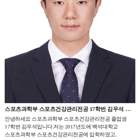
스포츠 매니지먼트를 공부해보고 싶어 대학원 진학을
있는 것 같습니다. 그러니 지금의 과정에 최선을 다하고,
선택하게 되었습니다. 대학 선택에 있어서는 올해 국내
기회가 왔을 때 적극적으로 도전해 보시는 것도
대학원을 준비했지만 개인적인 실수로 지원을 하지 못하게
추천드립니다.
되면서 어릴 적부터 금전적인 문제와 영어 공포로
포기해왔던 유학에 대한 꿈을 다시금 꺼낼 수 있었습니다.
그렇게 대학을 찾던 중 스포츠 분야 세계 1위(QS ranking)
대학인 Loughborough University을 알게 되어 진학할 수
있었습니다. 해외 대학원 준비과정은 걱정과 달리 간단히
진행되었습니다. 아무래도 아무런 정보가 없다 보니
유학원의 도움을 받아 각 학교별로 정보를 먼저 전달 받은
뒤 메인 서류인 자기소개서(+수학계획서), 이력서,
추천서를 한글로 먼저 작성 후 번역하여 지원했습니다.
가장 큰 걱정을 했었던 공인영어점수는 영국 대학들 같은
경우에 지원 후 입학 전까지 제출을 하면 됐기에 두려움
스포츠과학부 스포츠건강관리전공 17학번 김우석 동문
없이 지원할 수 있었던 것 같습니다. 유학을 생각하시는
안녕하세요 스포츠과학부 스포츠건강관리전공 졸업생
분들이 계시다면 학비가 비싼 미국이 아닌 영국도 좋은
17학번 김우석입니다.저는 2017년도에 백석대학교
선택이 될 수 있을 것 같습니다. - 현재 하고 있는 일 또는
스포츠과학부 스포츠건강관리전공에 입학하였고,
진학을 통해 경험한 일들을 자유롭게 기술해 주세요. -진학