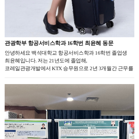
물어본다면 시니어리티 가 강한 사내 문화라고
생각하는데요. 일단 저희 회사는 시니어리티가 굉장히
없는 편입니다. 자유로운 분위기 속에서 신입들도 궁금한
게 있으면 확실히 물어보고, 개인 의견을 주장할 수
있습니다. 그리고 스테이 가서도 다 같이 이동하지 않고
관광학부 항공서비스학과 16학번 최윤혜 동문
개인 시간도 자유롭게 가질 수 있어서 이런 문화는 굉장히
좋은 것 같습니다. 하지만, 아무래도 장거리 노선이
안녕하세요 백석대학교 항공서비스학과 16학번 졸업생
위주이기 때문에 시차 적응과 같은 부분은 어렵다고
최윤혜입니다. 저는 21년도에 졸업해,
생각합니다. 백녹담 : 이와 같은 직장에 다니기 위해서 어떤
코레일관광개발에서 KTX 승무원으로 2년 3개월간 근무를
자격증을 준비하셨고, 어떻게 학교생활을 해오셨는지 말씀
하다가현재 대한항공 객실승무원 직무에 최종합격하여
부탁드립니다. 우성하 동문 : 네, 저는 일단 다양한 해외
교육을 받고있습니다. 저는 대학생 때 항상 도전 하는
경험을 많이 쌓으려고 노력했었습니다. 그래서 학교에서
학생이었습니다.백석대학교 홍보대사에 도전해 전국 6월
진행하는 청해진 프로그램에서 청해진 5기로 미국에 있는
모의고사에도 실려보고, 항공과를 희망하는
어번 호텔에 다녀왔습니다. 이제 거기서 프론 데스크
고등학생들에게 꿈이 되어도 보고,항공서비스학과
슈퍼바이저로 일을 하면서 해외 경험을 다양하게 쌓을 수
임원활동을 하며 직접 행사를 기획 및 진행 해보고,태권도
있었고, 그리고 다녀와서는 바로 어학 성적으로 토익
단증 취득을 위해 학교를 마치고 초등학생들과 함께
935점을 달성했습니다. 또한, 오픽 AL, 커피 바리스타 2급,
도장에서 수련을 받기도 했어요.또 미인대회에 나가서
와인 소믈리에, 심폐소생술, 태권도 2단 등 다양한
대상을 수상을 하기도 했고,서비스경력을 쌓기위해 백화점