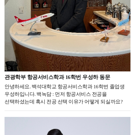
있기에, 저 또한 앞으로 배우고 공부해야 할 것들이 더 많이
진로로 관련하여 고민도 많았지만 지나서 생각해 보니
남아있다고 생각합니다.이를 통해 최종적인 목표를 정의해
그러한 걱정들과 고민이 추억이 되고 웃으며 이야기할 수
본다면, 환자의 신체뿐만 아니라 마음까지 치료하는
있게 된 거 같습니다.그래서 저는 만약 대학교 때로
물리치료사 라고 할 수 있을 것 같습니다. 검사나 치료 시작
돌아간다면 무엇을 하더라도 정말 최선을 다해서 대학
전 차트를 자세히 살펴보고, 환자를 꼼꼼하게
생활을 하고 싶습니다.지금은 평범한 대학교 생활들이
파악하면서도 질문을 통해 이야기를 자연스럽게 털어놓을
나중에는 그리운 추억이 되고 아쉬운 과거가 될 수
수 있는 환경을 제공합니다. 이와 같은 환자와의
있으니까 지금 주어진 상황에서 최선을 다하면
의사소통은 단방향적인 정보 전달이 아닌 상호적인 대화와
좋겠습니다.그래서 후배들도 대학교 생활을 최대한
소통으로 이루어져야 합니다. 표정이나 자세, 몸짓 등
즐겼으면 좋겠습니다. 축제 기간에는 진심으로 축제를
비언어적 신호를 통해 환자의 감정이나 요구사항을
즐겨도 보고, 시험 기간에는 열정적으로 공부도 하면서
파악하고 응답하는 것은 환자와의 신뢰 관계를 형성하는
관광학부 항공서비스학과 16학번 우성하 동문
다시 오지 않을 대학 생활을 지냈으면 좋겠습니다. '준비된
데 도움이 되며, 불편한 점이나 어려움을 미리 파악하여
안녕하세요. 백석대학교 항공서비스학과 16학번 졸업생
자만이 기회를 잡는다' 정말 무수히 많이 들어본
적극적으로 대응할 수 있습니다. 이처럼 전문적인 재활
우성하입니다. 백녹담 : 먼저 항공서비스 전공을
이야기였습니다. 진부하고 너무나도 당연하게 생각했던
치료를 제공하는 것은 물론이고, 환자와 보호자의
선택하셨는데 혹시 전공 선택 이유가 어떻게 되실까요?
말이 지금은 제 좌우명이 되었습니다. 정말 기회는 언제
마음까지도 헤아릴 수 있는 따뜻한 물리치료사로 기억되고
우성하 동문 : 사실 어려서부터 되게 사람들하고 얘기하고
어디서 어떻게 나에게 올지 모릅니다.졸업 후 일과
싶습니다.이렇게 제가 꾸준히 도전하고 성장할 수 있었던
같이 어울리는 걸 좋아했습니다. 그리고 부모님이
대학원을 같이 다닌 이유도 나에게 기회가 올 수도
데에는, 백석대학교 보건학부 물리치료학과에서의 경험이
어려서부터 해외여행을 좋아하셔서 그거에 영향을 많이
있겠다는 생각에 힘든 과정이라도 버틸 수 있었습니다.
큰 도움이 되었습니다. 물리치료학과에서는 임상실습을
받고, 저도 해외여행을 많이 하면서 어떤 직업이 사람들도
덕분에 저는 제가 하고 싶었던 안경원을 운영하고 있으며