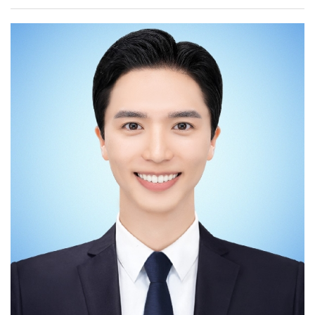
2023년도 2월에 졸업했습니다. 현재 천안도시공사
예정 중이라 아직 석사과정에 대한 부분을 말씀드릴 수는
문화체육부에 속해있는 국민체력100
없지만 한 해 동안 대외활동과 일을 하면서 경험한 일들을
천안체력인증센터에서 체력측정사로 근무하고 있습니다.
말씀드리고 싶습니다. 현재 83개의 대한체육회
국민체력100은 국가가 지정한 공인 인증 기관으로써
회원종목단체와 그 외의 많은 스포츠 협회 및 기관들 중
국민의 체력 및 건강 증진에 목적을 두고 체력 상태를
대한체육회 스마터즈의 서포트를 받는 약 30개의
과학적 방법에 의해 측정 평가를 하여 운동 상담 및 처방을
협회들에서도 마케팅에 노력을 가하는 단체는 손에
해 주는 대국민 무상 스포츠 복지 서비스입니다.
꼽힌다는 것을 알게 되었습니다. 오히려 자연스럽게
국민체력100에 참가한 모든 국민들에게는 체력수준
수요가 지속되는 인기종목들이 더욱 마케팅에 노력을
맞춤형 운동 프로그램을 제공하고 운동에 꾸준히 참가할
다하면서 자발적 마케팅 빈익빈부익부 현상이 만들어지고
수 있도록 체계적으로 관리하며, 체력수준에 따라 국가
있었습니다. 요즘 시대에 스포츠 마케팅은 작은 노력도 큰
공인 인증서를 발급합니다. 만 4세~6세 유아기와 만 11세
변화를 가져올 수 있는 분야라고 생각합니다. 스포츠
이상 대한민국 국민이면 누구나 참여 가능하며, 전국
분야로의 취업이나 진학을 원하시지만 꿈을 정하지 못하신
체력인증센터에서 서비스를 무료로 제공하고 있습니다.
분들이 계시다면 한 번 도전해보시는 것도 좋을 것
저는 체력측정사로 근무하기 전에 백석대학교 배드민턴
같습니다. 태권도 산업에서는 해외 시장의 발전 가능성을
선수단과 서울OO세상병원 스포츠재활연구소에서 실습
꼭 염두하고 계셔야 된다고 말씀드리고 싶습니다. 타
트레이너 경험을 쌓았고, OO군청 씨름단에서
전공보다 해외 활동이 많은 것부터 느껴지듯 해외에서의
선수트레이너로 근무하기도 했습니다. 스포츠 현장에서
태권도 수요가 크다는 것을 알 수 있고, 해외 인턴을
시간을 보내다 보니 운동에서 가장 중요한 것이 무엇일까?
다녀오신 분들은 아시겠지만 한국 전통 무술을 한국인이