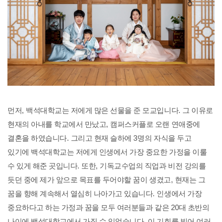
먼저
,
백석대학교는 저에게 많은 선물을 준 모교입니다
.
그 이유로
현재의 아내를 학교에서 만났고
,
캠퍼스커플로 오랜 연애중에
결혼을 하였습니다
.
그리고 현재 슬하에
3
명의 자식을 두고
있기에 백석대학교는 저에게 인생에서 가장 중요한 가정을 이룰
수 있게 해준 곳입니다
.
또한
,
기독교수업의 직업과 비전 강의를
듯던 중에 제가 앞으로 목표를 두어야할 꿈이 생겼고
,
현재는 그
꿈을 향해 계속해서 열심히 나아가고 있습니다
.
인생에서 가장
중요하다고 하는 가정과 꿈을 모두 여러분들과 같은
20
대 초반의
나이에 백석대학교에서 가질 수 있었습니다
.
이 기회를 빌어 여러