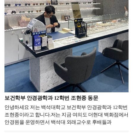
방문, 수시 정시 면접 도우미, 입학식 및 졸업식 등 의전
행사들을 페이스북, 인스타그램, 유튜브 등 다양한 sns를
시작하세요!혹시 대학원 진학을 하고자 하시는 분이
활동들을 달마다 했지만, 그중에서도 입시박람회와 교내외
통해 진행하였습니다. 특히 제가 가장 궁금했고, 모든
계시다면 자기소개서와 학업계획서를 작성하시기 전에 각
사진 촬영이 가장 인상 깊었습니다. 전국 대학들이 모이는
학생들이 관심 있어 할 취업에 대한 콘텐츠를 많이
학교별로 수업 커리큘럼이나 교수님의 연구를 보면서 그에
입시박람회에서 모교를 대표하여서 참여하는 만큼 더
다뤘습니다. 졸업 후 취업한 선배들을 인터뷰했고, 스포츠
맞게 자신만의 스토리를 만들어 작성하는 게 중요하다고
성실하고 열심히 해야겠다는 사명감을 가질 수 있었고,
진학/진로 박람회, 전공진로설명회 등 다양한 행사들을
생각합니다. 그리고 학부 과정에서 많은 경험을 해보셔야
교내 사진 및 영상 촬영을 통해 모교 메인 홈페이지와
진행했습니다. 저는 본인이 얻고자 하고, 성장하고자 하면
지원서 작성 시에 사용할 재료가 많아지기 때문에 도움이
SNS에 실린 제 모습을 보며 항상 모교의 얼굴이라
그 분야의 중심에 있어야 한다고 생각했기 때문에 다음
안 될 것 같은 것들도 도전하시고, 성취하세요.
생각하고 학교 구성원으로서의 책임감과 겸손함을 느낄 수
해에는 스포츠과학부 학생회장으로 활동했습니다. 그동안
인스타그램을 보던 중 How big would you dream, if you
있었습니다. 그 결과 조직 내외에서 긍정적인 반응을 얻게
그 누구보다 전공과 학부에 대해 진심이었고 가까이에
knew you couldn't fail 이라는 문장을 발견했었습니다.
되었으며, 열심히 활동한 보람이 생겨 성취감까지 얻을 수
있으면서 미래에 대한 확신과 방향성을 확인하고 배움에
여러분께서는 만약 실패하지 않을 걸 알았다면 얼마나 큰
있었습니다. 홍보대사를 하는 동안 모교를 대중에게
대한 갈증이 생겨 한 단계 성장할 수 있었습니다. 당신은
꿈을 꿨을까요? 앞으로 여러분이 하시는 일들이 잘 될지 안
소개하고 긍정적인 이미지를 확산시킬 수 있어 뿌듯한
겉보기에 노력하고 있을 뿐 이라는 책에 우회했다고
될지 아무도 모릅니다. 하지만 시작도 하지 않으신다면 될
경험을 할 수 있었습니다. 이러한 경험들이 쌓이고 쌓여서
느껴진 그 길이 최단 직선거리는 아니었을지라도 가장
일이 없겠죠. 모두가 안 될 거라는 꿈을 꾸시는 것도
나날이 성장하게 되었고, 저에겐 잊지 못할 추억으로 남을
보건학부 안경광학과 12학번 조현종 동문
아름다운 곡선이다. 라는 구절이 제 심금을 울렸습니다.
좋습니다. The greatest pleasure in life is doing what people
수 있었습니다.저는 대학 생활을 하는 후배들에게 가장
저는 경험을 최우선으로 중요시합니다. 물론 책이나
안녕하세요 저는 백석대학교 보건학부 안경광학과 12학번
say you cannot do.(Walter Bagehot) 라는 제 좌우명처럼
중요하게 생각하고 강조하고 싶은 부분은 마음가짐과
간접적인 경험을 통해서 배울 수도 있지만 직접 경험하는
조현종이라고 합니다.저는 지금 여의도 더현대 백화점에서
사람들이 안 될 거라고 하는 일을 해냈을 때 삶에서 가장 큰
태도입니다. 저는 전공 수업이든 교양 수업이든 강의를
것과는 천지차이라고 생각합니다. 혹자는 저의 소중한
안경원을 운영하면서 백석대 외래교수로 후배들과
기쁨을 얻을 수 있을 거니까요. 가능성이 0.1%라도 있다면
듣는 그 순간만큼은 하나라도 더 배워야겠다는 마음가짐과
경험을 시간 낭비라고 말합니다. 하지만 저는
함께하고 있습니다.저는 안경사 면허를 취득한 후 바로
도전하세요. 어떠한 꿈을 꾸시던 항상 응원하겠습니다.