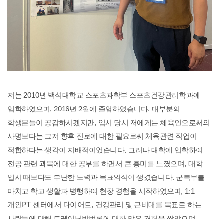
저는
2010
년 백석대학교 스포츠과학부 스포츠건강관리학과에
입학하였으며
, 2016
년
2
월에 졸업하였습니다
.
대부분의
학생분들이 공감하시겠지만
,
입시 당시 저에게는 체육인으로써의
사명보다는 그저 향후 진로에 대한 필요로써 체육관련 직업이
적합하다는 생각이 지배적이었습니다
.
그러나 대학에 입학하여
전공 관련 과목에 대한 공부를 하면서 큰 흥미를 느꼈으며
,
대학
입시 때보다도 부단한 노력과 목표의식이 생겼습니다
.
군복무를
마치고 학교 생활과 병행하여 현장 경험을 시작하였으며
, 1:1
개인
PT
센터에서 다이어트
,
건강관리 및 근비대를 목표로 하는
사람들에 대해 트레이닝방법론에 대한 많은 경험을 쌓았으며
,