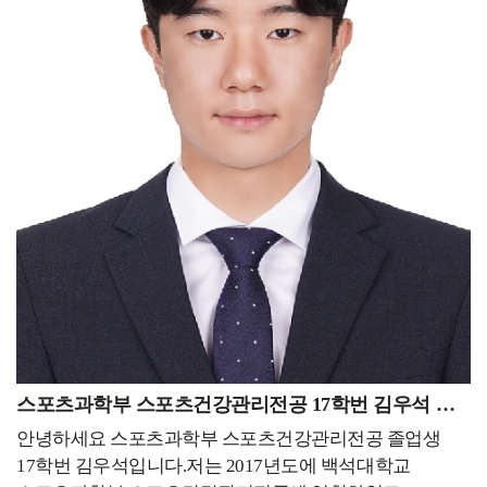
스포츠 협회(기관)들의 인식 및 경영적 부족함을 느꼈고,
시간이 지나면 예상치 못한 곳에서 강력한 무기가 될 수
스포츠 매니지먼트를 공부해보고 싶어 대학원 진학을
있는 것 같습니다. 그러니 지금의 과정에 최선을 다하고,
선택하게 되었습니다. 대학 선택에 있어서는 올해 국내
기회가 왔을 때 적극적으로 도전해 보시는 것도
대학원을 준비했지만 개인적인 실수로 지원을 하지 못하게
추천드립니다.
되면서 어릴 적부터 금전적인 문제와 영어 공포로
포기해왔던 유학에 대한 꿈을 다시금 꺼낼 수 있었습니다.
그렇게 대학을 찾던 중 스포츠 분야 세계 1위(QS ranking)
대학인 Loughborough University을 알게 되어 진학할 수
있었습니다. 해외 대학원 준비과정은 걱정과 달리 간단히
진행되었습니다. 아무래도 아무런 정보가 없다 보니
유학원의 도움을 받아 각 학교별로 정보를 먼저 전달 받은
뒤 메인 서류인 자기소개서(+수학계획서), 이력서,
추천서를 한글로 먼저 작성 후 번역하여 지원했습니다.
가장 큰 걱정을 했었던 공인영어점수는 영국 대학들 같은
경우에 지원 후 입학 전까지 제출을 하면 됐기에 두려움
스포츠과학부 스포츠건강관리전공 17학번 김우석 동문
없이 지원할 수 있었던 것 같습니다. 유학을 생각하시는
안녕하세요 스포츠과학부 스포츠건강관리전공 졸업생
분들이 계시다면 학비가 비싼 미국이 아닌 영국도 좋은
17학번 김우석입니다.저는 2017년도에 백석대학교
선택이 될 수 있을 것 같습니다. - 현재 하고 있는 일 또는