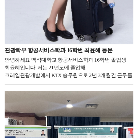
회사입니다. 항공사에서 가장 힘든 게 무엇이냐고
물어본다면 시니어리티 가 강한 사내 문화라고
생각하는데요. 일단 저희 회사는 시니어리티가 굉장히
없는 편입니다. 자유로운 분위기 속에서 신입들도 궁금한
게 있으면 확실히 물어보고, 개인 의견을 주장할 수
있습니다. 그리고 스테이 가서도 다 같이 이동하지 않고
관광학부 항공서비스학과 16학번 최윤혜 동문
개인 시간도 자유롭게 가질 수 있어서 이런 문화는 굉장히
좋은 것 같습니다. 하지만, 아무래도 장거리 노선이
안녕하세요 백석대학교 항공서비스학과 16학번 졸업생
위주이기 때문에 시차 적응과 같은 부분은 어렵다고
최윤혜입니다. 저는 21년도에 졸업해,
생각합니다. 백녹담 : 이와 같은 직장에 다니기 위해서 어떤
코레일관광개발에서 KTX 승무원으로 2년 3개월간 근무를
자격증을 준비하셨고, 어떻게 학교생활을 해오셨는지 말씀
하다가현재 대한항공 객실승무원 직무에 최종합격하여
부탁드립니다. 우성하 동문 : 네, 저는 일단 다양한 해외
교육을 받고있습니다. 저는 대학생 때 항상 도전 하는
경험을 많이 쌓으려고 노력했었습니다. 그래서 학교에서
학생이었습니다.백석대학교 홍보대사에 도전해 전국 6월
진행하는 청해진 프로그램에서 청해진 5기로 미국에 있는
모의고사에도 실려보고, 항공과를 희망하는
어번 호텔에 다녀왔습니다. 이제 거기서 프론 데스크
고등학생들에게 꿈이 되어도 보고,항공서비스학과
슈퍼바이저로 일을 하면서 해외 경험을 다양하게 쌓을 수
임원활동을 하며 직접 행사를 기획 및 진행 해보고,태권도
있었고, 그리고 다녀와서는 바로 어학 성적으로 토익
단증 취득을 위해 학교를 마치고 초등학생들과 함께
935점을 달성했습니다. 또한, 오픽 AL, 커피 바리스타 2급,
도장에서 수련을 받기도 했어요.또 미인대회에 나가서