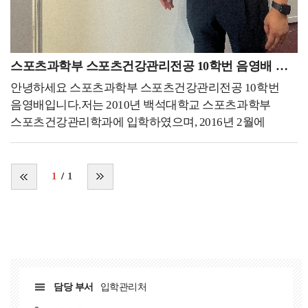
나이에 다시 항공객실승무원에 도전해 꿈에 그리던
이야기를 들을 때엔 세상을 조금이나마 더 나아지게하는데
대한항공 객실승무원에 최종합격하게 되었습니다. 내가
일조했다는 생각에 뿌듯해지기도 합니다.연구원으로써
하고싶은 일이 타의로, 어떠한 예기치 못한 상황으로 인해
일을 하다보면, 다양한 분야의 멋진 연구자분들의 연구와
시도조차 못 하는 상황이 있을 수 있잖아요. 그 때 낙담해
결과물들을 보게됩니다. 기발하고 과학적인 연구 방법들을
스포츠과학부 스포츠건강관리전공 10학번 음영배 동문
있기보다는 더 좋은 방향을 잡아 새로운 일에 도전하고,
통해 현상을 여러 각도에서 바라보고, 파악함으로써
본인을 더 성장시키는 것이 중요하다고 생각합니다.
안녕하세요 스포츠과학부 스포츠건강관리전공 10학번
세상에 숨어있던 현상들을 명확하게 볼수 있다고
여러분들도 무엇이든 실패를 두려워하기보단 이것저것
음영배입니다.저는 2010년 백석대학교 스포츠과학부
생각합니다. 그렇기에 하나님께서 만드시고, 사람들이
여러 방면으로 도전함으로써 세상을 더 넓고 다양하게
스포츠건강관리학과에 입학하였으며, 2016년 2월에
살아가고 있는 이 세상을 알아가기 위해 더욱
바라볼 수 있는 용기가 항상 함께했으면 좋겠습니다!
졸업하였습니다. 대부분의 학생분들이 공감하시겠지만,
힘써야겠다는 다짐을 하게됩니다. 그렇기에 앞으로
입시 당시 저에게는 체육인으로써의 사명보다는 그저 향후
학문적으로 더욱 공부를 하고, 연구하는 방법을 더욱
진로에 대한 필요로써 체육관련 직업이 적합하다는 생각이
1
1
공부해야겠다는 생각이 들어 퇴근 후 시간에 통계 공부,
지배적이었습니다. 그러나 대학에 입학하여 전공 관련
관련된 학문 서적 스터디, 자격증 취득 등의 활동으로
과목에 대한 공부를 하면서 큰 흥미를 느꼈으며, 대학 입시
시간을 활용하고 있습니다.저는 학부생 시절 저희 학부의
때보다도 부단한 노력과 목표의식이 생겼습니다. 군복무를
선교부(JCC) 활동을 하는걸 아주 좋아했습니다.
마치고 학교 생활과 병행하여 현장 경험을 시작하였으며,
선교부로써 채플을 위해 봉사하고, 학생들에게
1:1 개인PT 센터에서 다이어트, 건강관리 및 근비대를
시험기간에는 간식을 나눠주며 보건학부에 복음을
목표로 하는 사람들에 대해 트레이닝방법론에 대한 많은
전파하고자 함에 힘쓴다고 생각했습니다. 그리고 그 때의
담당 부서
입학관리처
경험을 쌓았으며, 이후에 병원에서 수술 후 재활운동과
따뜻했던 기억은 아직도 제가 세상을 살아가는 원동력 중