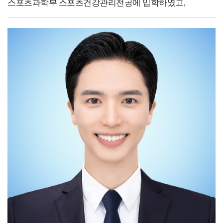
스포츠과학부 스포츠건강관리전공에 입학하였고,
진학을 통해 경험한 일들을 자유롭게 기술해 주세요. -진학
2023년도 2월에 졸업했습니다. 현재 천안도시공사
예정 중이라 아직 석사과정에 대한 부분을 말씀드릴 수는
문화체육부에 속해있는 국민체력100
없지만 한 해 동안 대외활동과 일을 하면서 경험한 일들을
천안체력인증센터에서 체력측정사로 근무하고 있습니다.
말씀드리고 싶습니다. 현재 83개의 대한체육회
국민체력100은 국가가 지정한 공인 인증 기관으로써
회원종목단체와 그 외의 많은 스포츠 협회 및 기관들 중
국민의 체력 및 건강 증진에 목적을 두고 체력 상태를
대한체육회 스마터즈의 서포트를 받는 약 30개의
과학적 방법에 의해 측정 평가를 하여 운동 상담 및 처방을
협회들에서도 마케팅에 노력을 가하는 단체는 손에
해 주는 대국민 무상 스포츠 복지 서비스입니다.
꼽힌다는 것을 알게 되었습니다. 오히려 자연스럽게
국민체력100에 참가한 모든 국민들에게는 체력수준
수요가 지속되는 인기종목들이 더욱 마케팅에 노력을
맞춤형 운동 프로그램을 제공하고 운동에 꾸준히 참가할
다하면서 자발적 마케팅 빈익빈부익부 현상이 만들어지고
수 있도록 체계적으로 관리하며, 체력수준에 따라 국가
있었습니다. 요즘 시대에 스포츠 마케팅은 작은 노력도 큰
공인 인증서를 발급합니다. 만 4세~6세 유아기와 만 11세
변화를 가져올 수 있는 분야라고 생각합니다. 스포츠
이상 대한민국 국민이면 누구나 참여 가능하며, 전국
분야로의 취업이나 진학을 원하시지만 꿈을 정하지 못하신
체력인증센터에서 서비스를 무료로 제공하고 있습니다.
분들이 계시다면 한 번 도전해보시는 것도 좋을 것
저는 체력측정사로 근무하기 전에 백석대학교 배드민턴
같습니다. 태권도 산업에서는 해외 시장의 발전 가능성을
선수단과 서울OO세상병원 스포츠재활연구소에서 실습
꼭 염두하고 계셔야 된다고 말씀드리고 싶습니다. 타
트레이너 경험을 쌓았고, OO군청 씨름단에서
전공보다 해외 활동이 많은 것부터 느껴지듯 해외에서의
선수트레이너로 근무하기도 했습니다. 스포츠 현장에서
태권도 수요가 크다는 것을 알 수 있고, 해외 인턴을