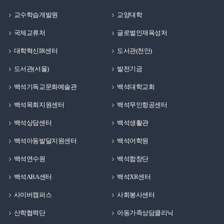
교수학습개발원
교양대학
국제교류처
글로벌인재육성처
대학혁신IR센터
도서관(천안)
도서관(서울)
발전기금
백석기독교문화예술관
백석대학교회
백석목회지원센터
백석무인항공센터
백석상담센터
백석생활관
백석아동발달지원센터
백석어학원
백석연수원
백석합창단
백석ABA센터
백석XR센터
사이버캠퍼스
사회봉사센터
산학협력단
아동가족상담클리닉