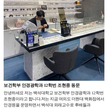
노력했습니다. 중학생을 대상으로 한 전공 체험 및 모교
활동하게 되었고 covid-19로 인해 취소되었던 전공 관련
일이라도 or 아니더라도 분명 배울 것이 있을 테니 무작정
방문, 수시 정시 면접 도우미, 입학식 및 졸업식 등 의전
행사들을 페이스북, 인스타그램, 유튜브 등 다양한 sns를
시작하세요!혹시 대학원 진학을 하고자 하시는 분이
활동들을 달마다 했지만, 그중에서도 입시박람회와 교내외
통해 진행하였습니다. 특히 제가 가장 궁금했고, 모든
계시다면 자기소개서와 학업계획서를 작성하시기 전에 각
사진 촬영이 가장 인상 깊었습니다. 전국 대학들이 모이는
학생들이 관심 있어 할 취업에 대한 콘텐츠를 많이
학교별로 수업 커리큘럼이나 교수님의 연구를 보면서 그에
입시박람회에서 모교를 대표하여서 참여하는 만큼 더
다뤘습니다. 졸업 후 취업한 선배들을 인터뷰했고, 스포츠
맞게 자신만의 스토리를 만들어 작성하는 게 중요하다고
성실하고 열심히 해야겠다는 사명감을 가질 수 있었고,
진학/진로 박람회, 전공진로설명회 등 다양한 행사들을
생각합니다. 그리고 학부 과정에서 많은 경험을 해보셔야
교내 사진 및 영상 촬영을 통해 모교 메인 홈페이지와
진행했습니다. 저는 본인이 얻고자 하고, 성장하고자 하면
지원서 작성 시에 사용할 재료가 많아지기 때문에 도움이
SNS에 실린 제 모습을 보며 항상 모교의 얼굴이라
그 분야의 중심에 있어야 한다고 생각했기 때문에 다음
안 될 것 같은 것들도 도전하시고, 성취하세요.
생각하고 학교 구성원으로서의 책임감과 겸손함을 느낄 수
해에는 스포츠과학부 학생회장으로 활동했습니다. 그동안
인스타그램을 보던 중 How big would you dream, if you
있었습니다. 그 결과 조직 내외에서 긍정적인 반응을 얻게
그 누구보다 전공과 학부에 대해 진심이었고 가까이에
knew you couldn't fail 이라는 문장을 발견했었습니다.
되었으며, 열심히 활동한 보람이 생겨 성취감까지 얻을 수
있으면서 미래에 대한 확신과 방향성을 확인하고 배움에
여러분께서는 만약 실패하지 않을 걸 알았다면 얼마나 큰
있었습니다. 홍보대사를 하는 동안 모교를 대중에게
대한 갈증이 생겨 한 단계 성장할 수 있었습니다. 당신은
꿈을 꿨을까요? 앞으로 여러분이 하시는 일들이 잘 될지 안
소개하고 긍정적인 이미지를 확산시킬 수 있어 뿌듯한
겉보기에 노력하고 있을 뿐 이라는 책에 우회했다고
될지 아무도 모릅니다. 하지만 시작도 하지 않으신다면 될
경험을 할 수 있었습니다. 이러한 경험들이 쌓이고 쌓여서
느껴진 그 길이 최단 직선거리는 아니었을지라도 가장
일이 없겠죠. 모두가 안 될 거라는 꿈을 꾸시는 것도
나날이 성장하게 되었고, 저에겐 잊지 못할 추억으로 남을
보건학부 안경광학과 12학번 조현종 동문
아름다운 곡선이다. 라는 구절이 제 심금을 울렸습니다.
좋습니다. The greatest pleasure in life is doing what people
수 있었습니다.저는 대학 생활을 하는 후배들에게 가장
저는 경험을 최우선으로 중요시합니다. 물론 책이나
안녕하세요 저는 백석대학교 보건학부 안경광학과 12학번
say you cannot do.(Walter Bagehot) 라는 제 좌우명처럼
중요하게 생각하고 강조하고 싶은 부분은 마음가짐과
간접적인 경험을 통해서 배울 수도 있지만 직접 경험하는
조현종이라고 합니다.저는 지금 여의도 더현대 백화점에서
사람들이 안 될 거라고 하는 일을 해냈을 때 삶에서 가장 큰
태도입니다. 저는 전공 수업이든 교양 수업이든 강의를
것과는 천지차이라고 생각합니다. 혹자는 저의 소중한
안경원을 운영하면서 백석대 외래교수로 후배들과
기쁨을 얻을 수 있을 거니까요. 가능성이 0.1%라도 있다면