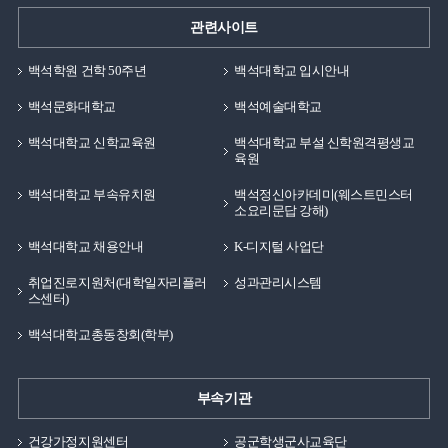
백석대학교에서 전공수업에 강의를 나오고 있습니다. 일찍
관련사이트
결혼하여 가정을 꾸리면서 꿈을 이루기에는 시간적으로나
경제적으로 많은 어려움이 있었지만 포기하지 않았습니다.
백석학원 건학 50주년
백석대학교 입시안내
어린 나이에 가정을 책임지는 가장이 꿈을 이루기 위한
과정들을 우선적으로 생각했다면 어려웠을 것이지만,
백석문화대학교
백석예술대학교
지금에서 돌이켜보면 가정과 꿈을 지키고, 이루기 위한
백석대학교 신학교육원
백석대학교 부설 신학원격평생교
과정이 얼마나 힘들지에 대한 생각이 없이 오로지 결과만
육원
생각하였기에 가능했던 것 같습니다. 그래서 저의
백석대학교 부속유치원
백석정신아카데미(웨스트민스터
좌우명과 인생관은 목표를 정하면 이 일이 얼마나 힘들지,
소요리문답 강해)
그 과정이 얼마나 큰 스트레스일지를 생각하기 보다는
백석대학교 채용안내
K-디지털 사업단
결과가 나에게 좋은 것이라면 반드시 해야한다 입니다.
여러분들도 앞으로의 목표가 생기거나, 꿈을 정해야
취업진로지원처(대학일자리플러
성과관리시스템
스센터)
한다면 그 과정이 얼마나 힘들지를 생각하기 보다는
목표와 꿈을 이루지 못하더라도 나에게 좋은 영향을 미칠
백석대학교총동창회(학부)
것 같다면 열심히 달려가길 바랍니다.
부속기관
건강가정지원센터
공군학생군사교육단