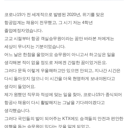
코로나
19
가 전 세계적으로 발병된
2020
년
,
위기를 맞은
항공업계는 채용이 전무했고
,
그 시기 저는
4
학년
졸업예정자였습니다
.
고교 시절부터 항공 객실승무원이라는 꿈만 바라본 저에게는
세상이 무너지는 기분이었습니다
.
어느 날은 한참을 울었어요 승무원이 아니고서 하고싶은 일을
생각해본 적이 없을 정도로 저에겐 간절한 꿈이었거든요
.
그러다 문득 이렇게 우울해하고만 있으면 안되고
,
지나간 시간은
다시 돌아오지 않으니 이 시간을 더욱 현명하게 보내야된다고
생각이 들었어요
.
제가 원했던 직무와 적성에 맞는 일을 찾아
,
코로나
19
가 종식되어
항공사 채용이 다시 활발해지는 그날을 기다려야겠다고
생각했습니다
.
그러다 국민들의 발이 되어주는
KTX
에도 승객들의 안전과 편안한
여행을 돕는 승무원이 있다는 것을 알게 되었고
,