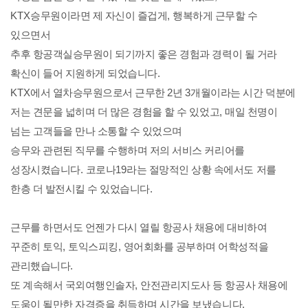
KTX
승무원이라면 제 자신이 즐겁게
,
행복하게 근무할 수
있으면서
추후 항공객실승무원이 되기까지 좋은 경험과 경력이 될 거라
확신이 들어 지원하게 되었습니다
.
KTX
에서 열차승무원으로서 근무한
2
년
3
개월이라는 시간 덕분에
저는 견문을 넓히며 더 많은 경험을 할 수 있었고
,
매일 천명이
넘는 고객들을 만나 소통할 수 있었으며
승무와 관련된 직무를 수행하며 저의 서비스 커리어를
성장시켰습니다
.
코로나
19
라는 절망적인 상황 속에서도 저를
한층 더 발전시킬 수 있었습니다
.
근무를 하면서도 언젠가 다시 열릴 항공사 채용에 대비하여
꾸준히 토익
,
토익스피킹
,
영어회화를 공부하며 어학성적을
관리했습니다
.
또 계속해서 국외여행인솔자
,
안전관리지도사 등 항공사 채용에
도움이 될만한 자격증을 취득하며 시간을 보냈습니다
.