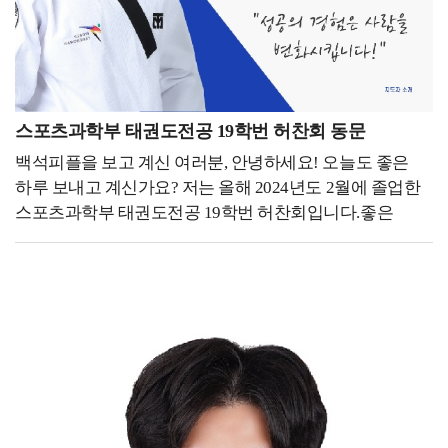
관리하는 서비스로 차별화를 두고 있습니다. 이 과정에서
브랜드 정체성을 구축하는 것이 무엇보다 중요했습니다.
디자인적 사고가 비즈니스에서도 강력한 무기가 될 수
있다는 것을 몸소 실감하기 때문에 산업디자인과에서 배운
경험을 살려, 단순한 청소업이 아니라 고객들에게
스포츠과학부 태권도전공 19학번 허찬회 동문
신뢰감을 줄 수 있도록 브랜드 로고, 웹사이트, SNS 콘텐츠,
백석피플을 보고 계신 여러분, 안녕하세요! 오늘도 좋은
마케팅 전략까지 직접 기획하고 실행했습니다. 그렇게
하루 보내고 계신가요? 저는 올해 2024년도 2월에 졸업한
고객과의 신뢰 형성, 차별화된 서비스 포지셔닝에
스포츠과학부 태권도전공 19학번 허찬회입니다.좋은
집중하며 하나의 브랜드로 성장시키기 위해 노력하고
기회를 통해 같은 학교에서의 추억을 담고 있는
있습니다. - 후배들에게 하고 싶은 말을 자유롭게 써주세요.
여러분에게 제 이야기를 나눌 수 있어 기쁩니다! - 지금
-저는 대학 시절 공모전과 학업을 병행하며 디자인 능력을
하고 있는 일을 소개해 주세요. -저는 현재 미국
키웠습니다. 사실 정말 열심히 살았던 것 같습니다.
펜실베니아에 위치한 Sky Taekwondo Dresher라는 곳에서
한편으로는 지금 생각해보면 학업을 충실히 하는 것도
잠시 일을 하고 있고, 내년 9월 영국에 위치한
중요하지만, 학생 때 할 수 있는 것들을 더 즐겼으면
Loughborough University에 스포츠 매니지먼트
어땠을까 하는 생각도 드는 것 같습니다. 배운 것은
석사과정으로 입학할 예정입니다. 올해 태권도전공
사라지지 않기 때문에, 어떻게 활용할지는 스스로
친구들과 함께 대한체육회 스포츠마케팅 서포터즈
결정해야 할 것입니다. 여러분이 지금 배우는 것들이
(스마터즈) 활동을 하면서 이 분야에 대한 한국의 많은
당장은 특정 분야에만 적용될 것처럼 보일 수도 있겠지만,