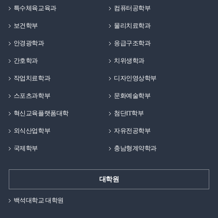
있습니다. 인생에서 가장 중요하다고 하는 가정과 꿈을
특수체육교육과
컴퓨터공학부
모두 여러분들과 같은 20대 초반의 나이에
보건학부
물리치료학과
백석대학교에서 가질 수 있었습니다. 이 기회를 빌어 여러
후배님들에게 해주고 싶은 얘기는 보이지 않는 미래의
안경광학과
응급구조학과
앞날에 대한 두려움과 걱정이 많을 나이지만, 지금의
간호학과
치위생학과
학교생활에 충실한다면 앞으로의 목표와 비전이 조금씩
뚜렷해질 것이라 생각합니다. 앞서 얘기했던, 기독교수업
작업치료학과
디자인영상학부
중 하나인 직업과 비전 수업 때 백응석 교수님께서
스포츠과학부
문화예술학부
해주셨던 얘기가 있습니다. 꿈을 정하기 어려울 때 잘하는
것과 좋아하는 것을 모두 작성하고, 거기에 중첩되는 것을
혁신교육플랫폼대학
첨단IT학부
기독교적 윤리에 어긋나지 않는 꿈/장래희망으로 가질
외식산업학부
자유전공학부
것이라고 하셨습니다. 저에게는 그 당시에 트레이닝
방법론, 재활운동, 해부학과 관련된 내용들이 좋았었고,
국제학부
충남형계약학과
누구를 가르치고, 알려주는 것을 잘하였기에 이 두 가지를
중첩해서 보니 스포츠건강관리/운동손상학 전공의 교수가
대학원
되는 것을 앞으로의 목표로 정하였습니다. 그리고
16년도에 학부를 졸업하고, 석사 2년, 박사 5년을 끝으로
백석대학교 대학원
2023년 2월에 박사학위를 받아 현재는 모교인