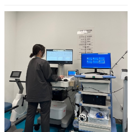
듣는 그 순간만큼은 하나라도 더 배워야겠다는 마음가짐과
경험을 시간 낭비라고 말합니다. 하지만 저는
함께하고 있습니다.저는 안경사 면허를 취득한 후 바로
도전하세요. 어떠한 꿈을 꾸시던 항상 응원하겠습니다.
태도를 가지며 임해 왔습니다. 수업 중 나에게 도움이 되는
학생회장이라는 경험이 자격증 취득을 위한 시간보다 훨씬
안경원에 취업하였습니다. 어느덧 시간이 흘러서 6년 차를
부분들은 노트북이나 핸드폰 메모장에 따로 기록을
더 소중하게 느껴졌습니다. 왜냐하면 물론 취업이나 전공
넘어 7년 차를 향하고 있습니다.6년이라는 기간 동안
해놓았으며, 자격증을 딸 기회가 생기면 피하지 않고
지식을 습득하는 데 있어서 다소 느릴 수 있지만, 대학생
안경사로 일한 결과 지금은 여의도에 위치한 더
도전하게 되었습니다. 그 결과 8개의 자격증 중 4개를 대학
신분으로만 할 수 있는 다양한 경험을 해보고 싶었기
현대백화점에 아프리카안경원을 개업하여 운영할 수
생활을 하면서 취득하게 되었고, 이력서를 작성하는
때문입니다. 선후배가 아닌 목표를 향해 함께 나아가는
있었습니다. 또 동시에 백석대학교 대학원 안경광학과에
과정에서도 많은 도움이 되었습니다.티웨이항공은 서류에
사회 초년생으로서, 동료로서 이야기하고 싶습니다.
진학하여 학업과 안경사 경험을 동시에 쌓을 수
합격하고 난 이후에는 총 세 번의 면접을 진행하게 되는데,
학생회장, 대외활동, 학업, 자격증 공부를 병행하며 정말
있었습니다.​모교 대학원에 진학하여 학부 때부터 저를
그 기간 동안 본부동에 있는 강의실을 매일 빌리면서 면접
힘들었던 시간도 많았습니다. 대학시절 도전의 개념과
지도해 주신 교수님들과 함께 학업을 계속하여 더
준비를 했습니다. 스터디를 통해 교수님께 피드백을
따라오는 성취에 대한 보상을 처음 느꼈습니다. 시간이
효과적으로 학업을 병행할 수 있었고, 무엇보다
받으면서 부족한 부분들을 개선할 수 있었고, 많은 도움을
지난 지금, 그때의 기억을 연료 삼아 포기하고 싶은
근무하면서 생겼던 현장에서 궁금한 점들을 실제로 실험해
받을 수 있었습니다. 이런 과정들 덕분에 처음으로
순간마다 열어보고 다시 일어날 수 있는 용기를 얻고
보면서 연구할 수 있었습니다.우리 대학에는 다양하고
지원하는 항공사에서 한 번에 합격할 수 있었던 거
있습니다. 모든 것이 처음이고 새롭기만 했던 스무 살과 그
우수한 검안 장비를 갖추고 있어서 연구를 수행하기에
같습니다. 이 자리를 빌려 나윤서 교수님께 감사하다는
이후 지금까지도 불완전함에 불안해지고 서투른 모습이
매우 좋은 환경입니다. 또한 지도 교수님과 대학원
말씀 전해 드리고 싶습니다. 저는 이제 취업을 하게 되어
때론 싫어질 때도 있지만 그럴 때면 대학시절 기억을 꺼내
학우들과 같이 연구도 하며 학술대회에서 우수논문상도
직장 생활을 하게 될 텐데, 대학생 때 가졌던 마음가짐과
떠올려 보며 비틀대도 넘어지지 않도록 하루하루 노력하고
수상하였습니다.대학원 졸업 후 저는 모교 안경광학과
태도를 바탕으로 현실에 안주하지 않고 계속해서 발전해
있습니다. 이 글을 읽는 모든 학우 분들도 백석인으로서의
후배들에게 강의하고 있습니다.수업을 통해서 후배들을
나가는 사람이 되려 합니다. 이 글을 보고 있는
자긍심과 자부심을 갖길 바라며, 각자 이어 나갈 미래를
만나게 되어 매우 뿌듯하며 그만큼 열심히 수업을