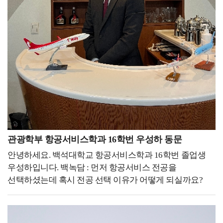
느끼고 있습니다. 그리고 의료 분야는 끊임없이 발전하고
사람 때문에 힘들었던 일도 많았고, 학업 스트레스나
있기에, 저 또한 앞으로 배우고 공부해야 할 것들이 더 많이
진로로 관련하여 고민도 많았지만 지나서 생각해 보니
남아있다고 생각합니다.이를 통해 최종적인 목표를 정의해
그러한 걱정들과 고민이 추억이 되고 웃으며 이야기할 수
본다면, 환자의 신체뿐만 아니라 마음까지 치료하는
있게 된 거 같습니다.그래서 저는 만약 대학교 때로
물리치료사 라고 할 수 있을 것 같습니다. 검사나 치료 시작
돌아간다면 무엇을 하더라도 정말 최선을 다해서 대학
전 차트를 자세히 살펴보고, 환자를 꼼꼼하게
생활을 하고 싶습니다.지금은 평범한 대학교 생활들이
파악하면서도 질문을 통해 이야기를 자연스럽게 털어놓을
나중에는 그리운 추억이 되고 아쉬운 과거가 될 수
수 있는 환경을 제공합니다. 이와 같은 환자와의
있으니까 지금 주어진 상황에서 최선을 다하면
의사소통은 단방향적인 정보 전달이 아닌 상호적인 대화와
좋겠습니다.그래서 후배들도 대학교 생활을 최대한
소통으로 이루어져야 합니다. 표정이나 자세, 몸짓 등
즐겼으면 좋겠습니다. 축제 기간에는 진심으로 축제를
비언어적 신호를 통해 환자의 감정이나 요구사항을
즐겨도 보고, 시험 기간에는 열정적으로 공부도 하면서
파악하고 응답하는 것은 환자와의 신뢰 관계를 형성하는
관광학부 항공서비스학과 16학번 우성하 동문
다시 오지 않을 대학 생활을 지냈으면 좋겠습니다. '준비된
데 도움이 되며, 불편한 점이나 어려움을 미리 파악하여
안녕하세요. 백석대학교 항공서비스학과 16학번 졸업생
자만이 기회를 잡는다' 정말 무수히 많이 들어본
적극적으로 대응할 수 있습니다. 이처럼 전문적인 재활
우성하입니다. 백녹담 : 먼저 항공서비스 전공을
이야기였습니다. 진부하고 너무나도 당연하게 생각했던
치료를 제공하는 것은 물론이고, 환자와 보호자의
선택하셨는데 혹시 전공 선택 이유가 어떻게 되실까요?
말이 지금은 제 좌우명이 되었습니다. 정말 기회는 언제
마음까지도 헤아릴 수 있는 따뜻한 물리치료사로 기억되고
우성하 동문 : 사실 어려서부터 되게 사람들하고 얘기하고
어디서 어떻게 나에게 올지 모릅니다.졸업 후 일과
싶습니다.이렇게 제가 꾸준히 도전하고 성장할 수 있었던
같이 어울리는 걸 좋아했습니다. 그리고 부모님이
대학원을 같이 다닌 이유도 나에게 기회가 올 수도
데에는, 백석대학교 보건학부 물리치료학과에서의 경험이
어려서부터 해외여행을 좋아하셔서 그거에 영향을 많이
있겠다는 생각에 힘든 과정이라도 버틸 수 있었습니다.