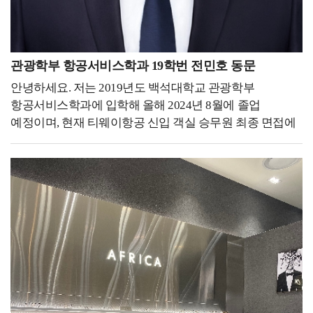
시간을 보내다 보니 운동에서 가장 중요한 것이 무엇일까?
다녀오신 분들은 아시겠지만 한국 전통 무술을 한국인이
라는 생각을 하게 되었습니다. 저는 운동에서 가장 중요한
전문선수로서 수련했다는 부분이 외국인들에게 큰
것은 목적이라고 생각합니다. 누군가에게는 스트레스를
매력으로 다가간다는 것을 알 수 있습니다. 큰 인정을
해소시켜주는 취미, 건강을 관리하기 위한 수단,
관광학부 항공서비스학과 19학번 전민호 동문
받으면서 외국어를 배우고 발전된 스스로의 모습을
수익창출을 하기 위한 직업 등 다양한 목적이 있습니다. 그
되돌아봤을 때 다가오는 행복감은 이루 말할 수 없을
안녕하세요. 저는 2019년도 백석대학교 관광학부
목적을 달성하기 위해선 운동을 하는 것도 중요하지만,
것입니다! - 후배들에게 하고 싶은 말을 자유롭게
항공서비스학과에 입학해 올해 2024년 8월에 졸업
나에게 맞는 운동을 찾아서, 얼마나 어떻게 해야 하는지가
써주세요. -해야 할까? 괜찮은 건가? 도움이 될까?
예정이며, 현재 티웨이항공 신입 객실 승무원 최종 면접에
더 중요합니다. 그런 기준을 설정하기 위해서 밟아야 하는
고민하지 말고 시작하세요! 상황이 닥치면 어떻게든
합격하여 교육을 받고 있습니다.저는 21살 때 여행자금을
가장 첫 번째 발걸음은 자신의 체력 수준을 인지하는
해내게 되어 있습니다. 시간 부족, 도전과 같이 불편한
모아 40일간의 유럽 배낭여행을 했던 경험이 있습니다.
것입니다. 그 체력수준을 체계적이고 구체적으로
상황만이 나를 강하게 만들어 줍니다. 실패해도
혼자 여행을 하는 동안 생각하는 시간들이 많았는데, 진로
인지시켜주고 함께할 수 있는 직업이라고 생각했기 때문에
괜찮습니다. 저는 대학 재학 중에 이루고자 했던 목표들을
선택을 고민하던 도중 기내 안에서 전문적으로 서비스를
체력측정사로 근무하게 되었습니다. 저는 군 전역 후
모두 이뤘는데요. 그러면서 점점 실패에 대한 두려움이
제공하며 책임감을 가지고 일하시는 객실 승무원의 모습이
복학을 한 2020년도는 covid-19로 인해 모든 수업이 전면
상당히 커졌고, 실패 속에서 얻은 부정적 감정은
너무나도 멋있어 보여 이 진로를 선택하게 되었습니다.
비대면으로 진행이 되었고 국가적으로 행사들도 취소되는
정체성에까지 영향을 줬습니다. 그런데 돌아보면 그
저는 대학교에 다니는 4년 동안 원하는 꿈을 이루기 위해
상황이었습니다. 그 당시에 저는 전공과 제 자신에 대한
과정들이 오히려 더 좋은 결과들을 만들어 주었습니다.
매 순간 최선을 다했습니다. 4.27의 학점으로 졸업했으며,
의심과 궁금증이 계속해서 커져만 갔습니다. 그 의심과
잊고 있던 유학의 꿈을 되찾아 준 것처럼 실패는 더 좋은
백석대학교 홍보대사를 1학년과 4학년 때 총 두 번 하면서
궁금증을 해소하기 위해 저는 제 전공의 중심으로 직접
결과를 만들어 주기 위해 방향을 바꿔주는 기차의
적극적으로 학교를 홍보하고 널리 알리기 위해
파고들기로 마음먹었습니다. 다음 해에 전공 학생회장으로
선로전환기와 같다는 것을 알게 됐습니다. 하고자 하는