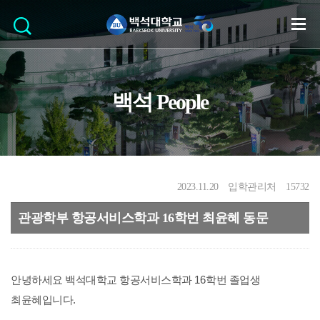
백석 People
2023.11.20
입학관리처
15732
관광학부 항공서비스학과 16학번 최윤혜 동문
안녕하세요 백석대학교 항공서비스학과
16
학번 졸업생
최윤혜입니다
.