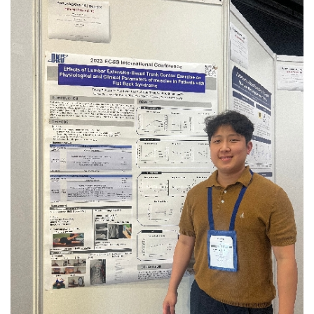
하고있습니다. 치과계와 관련된 데이터를 담은 연감, 연구
교수님이 봐주시는 스터디에도 참석하여 교수님에게도
국민들의 발이 되어주는 KTX에도 승객들의 안전과 편안한
및 보고서 작성, 연구과제 관리 등 연구원으로써 치과계
피드백을 받으면서 실전 감각을 많이 키웠던 것 같습니다.
여행을 돕는 승무원이 있다는 것을 알게 되었고,
발전을 위해 힘쓰고 있습니다.이 직업을 갖기 전에는
백녹담 : 마지막으로 승무원을 꿈꾸는 후배들에게 해주고
KTX승무원이라면 제 자신이 즐겁게, 행복하게 근무할 수
치과에서 임상 치과위생사로 근무를 했습니다. 치과에서
싶은 말씀이 있을까요? 우성하 동문 : 사실 진짜
있으면서추후 항공객실승무원이 되기까지 좋은 경험과
일을 하며 치위생학에 대해 더욱더 큰 매력을 느꼈고,
바늘구멍같이 작은 틈 사이로 치열하게 경쟁해야지만 될
경력이 될 거라 확신이 들어 지원하게
치과에서 생기는 일들에 대해 더 연구해보고싶다는 생각이
수 있는 직업이라고 생각합니다. 그래서 본인에 대한
되었습니다.KTX에서 열차승무원으로서 근무한 2년
들어 대학원을 들어가게 되었습니다. 그렇게 석사 과정을
강점을 확실하게 만드는 걸 추천해 드립니다. 또 많이
3개월이라는 시간 덕분에 저는 견문을 넓히며 더 많은
이수하게 되었고, 이 과정 중에 저의 적성에는 연구와
지원하다 보면 떨어질 때 스스로에 대한 의구심도 들고
경험을 할 수 있었고, 매일 천명이 넘는 고객들을 만나
결과물을 만드는 일이 잘 맞는다는 생각이 들어 연구직을
자존감도 낮아지겠지만, 누구보다 자신을 믿고 열심히
소통할 수 있었으며승무와 관련된 직무를 수행하며 저의
희망하게 되었습니다. 그렇게 제 적성을 찾고, 취업처를
하면 될 거라고 생각합니다!
서비스 커리어를 성장시켰습니다. 코로나19라는 절망적인
알아보다 좋은 기회로 치과의료정책연구원에 입사하게
상황 속에서도 저를 한층 더 발전시킬 수 있었습니다.
되었습니다.연구원 일을 하다보면 아무리 적성에 맞다고
근무를 하면서도 언젠가 다시 열릴 항공사 채용에
하더라도 연구를 하고, 자료를 만드는 일이 고되다고
대비하여 꾸준히 토익, 토익스피킹, 영어회화를 공부하며
느껴지기도 합니다. 하지만 조금 더 인내하고 결과물을
어학성적을 관리했습니다.또 계속해서 국외여행인솔자,
완성하면, 다른 사람들 눈에는 안이뻐 보일 수 있어도 제
안전관리지도사 등 항공사 채용에 도움이 될만한 자격증을
눈에는 이뻐보이는 결과물들이 생겨 보람을 느낍니다.
취득하며 시간을 보냈습니다.그러다 2023년, 항공업계가
그리고 그 결과물들을 통해 정책 개선을 위한 활동들로
다시 활발해지고 있는 지금 27살이라는 어리지 않은
이어지는데, 그 활동의 결실로 정책이 변화한다는