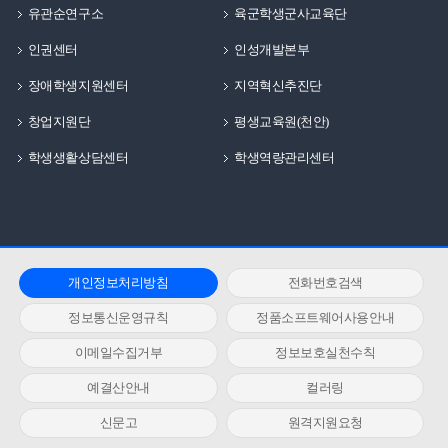
유관순연구소
육군학생군사교육단
인권센터
인성개발본부
장애학생지원센터
지역혁신추진단
창업지원단
평생교육원(천안)
학생생활상담센터
학생역량관리센터
개인정보처리방침
전화번호검색
정보통신운영규칙
정품소프트웨어사용안내
이메일수집거부
정보보호실천수칙
예결산안내
컬러링
신문고
원격지원요청