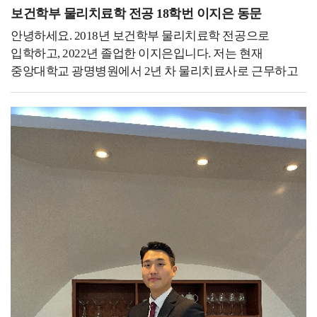
후배들에게는 좋은 동기부여가 되었으면 좋겠습니다.
응원하겠습니다. 감사합니다.
준비하고 여러 가지 진로에 대해서도 함께 이야기할 수
보건학부 물리치료학 전공 18학번 이지은 동문
여러분의 앞날을 응원하겠습니다!
있도록 하고 있습니다.열심히 노력한 결과 우수 교원에도
안녕하세요. 2018년 보건학부 물리치료학 전공으로
선정되는 뜻깊은 결과도 얻었습니다.대학교에 다니면서
입학하고, 2022년 졸업한 이지은입니다. 저는 현재
진로에 대해서 정말 많이 고민했었던 거 같습니다.
중앙대학교 광명병원에서 2년 차 물리치료사로 근무하고
안경광학과의 경우 안경사나 검안사만 생각하는 경우가
있습니다.제게 있어 대학 생활은 다양한 진로와 분야에
많은데 정말 많은 진로가 있습니다. 가장 기본적인
대해 알아보고 고민하는 시간의 연속이었습니다. 많은
안경사나 검안사뿐만 아니라 광학 회사, 광학 렌즈 회사
학우분들께서도 저와 같이 미래를 위한 진지한 고민을
등등 많은 곳으로 취업하고 있습니다.취업에 있어서 가장
이어가고 계실 거라고 생각합니다. 저는 물리치료학과를
중요한 건 내가 하고자 하는 일에서 필요한 조건들이
졸업한 후, 임상에서의 풍부한 경험을 쌓고 싶어
무엇이 있는지 알아보는 게 중요합니다.졸업 후
대학병원에 지원하였고 첫 병원에서 다양한 케이스의
준비하는것 보다는 대학교에 다니면서 내가 하고자 하는
환자를 접할 수 있었습니다. 직접 치료를 계획하고
일을 생각해 보고 그것에 맞게 전략을 준비하는 게
진행하면서 궁금하고 관심 있는 학회의 교육을 이수하며,
중요합니다. 예를 들어 내가 하고자 하는 업무에서 필요한
새롭게 배우고 부족한 점을 채우고자 노력했습니다.
조건이 석사과정이면 그에게 맞는 대학원 진학 준비를
현재는 심장예방재활센터에서 근무하며, 심혈관 질환을
해야 하기 때문입니다.저는 하고자 하는 일이 석사과정이
가진 환자를 대상으로 심장 재활을 진행하고 있습니다.
필요했기 때문에 진학하였고 덕분에 지금 원하던 일을 할
환자분들이 건강관리의 중요성을 깨닫고, 맞춤형 운동을
수 있게 되었습니다. 저는 대학교 시절을 생각해 보면
꾸준히 수행하는 모습을 보면 물리치료사로서 보람을
행복했던 기억만 남아 있습니다, 물론 학부 생활할 때는