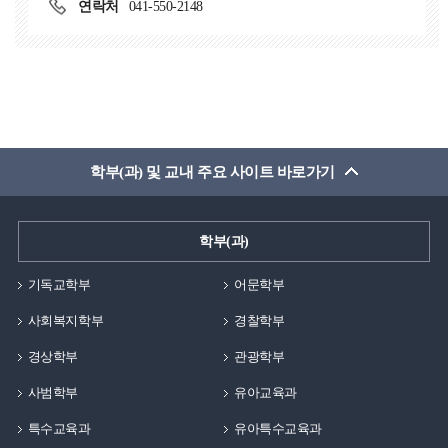
만성 근골격계 통증 환자를 대상으로 운동 처방 및 지도를
연락처
041-550-2148
하나가 된다고 자부할정도로 값집니다. 하지만 졸업하고난
하였습니다. 또한, 학부 때 공부했던 기초지식을 활용하여
후에 깨달은 점은, 제가 그곳에서 봉사하고 희생한다
다양한 케이스의 환자와 회원에 대해 정리하였습니다.
생각했지만 사실은 제가 값진 경험을 누리고, 많은걸
이후 대학원을 다니면서 인체 공학과 스포츠의학 분야에서
깨달을 수 있도록 환경이 마련되어있어서 되려
세계적으로 유명한 학자분들의 이론을 공부하고 현장에
받은것이라는 점입니다. 백석대학교가 기독교 학교가
활용하여 근골격계 질환 및 통증, 수술 전 후의 재활,
아니였다면, 매주 채플을 드리지 않았다면, 여러 목사님과
체형교정 및 선수 트레이닝에 대한 많은 견문을 쌓게
교수님들의 기도가 없었다면 누릴 수 없는
학부(과) 및 교내 주요 사이트 바로가기
되었습니다. 이후에 재활전문 센터에 근무하였고, 현재는
은혜였을것입니다. 그렇기에 졸업생으로써
대학원에서 같이 동문수학한 선생님들과 함께 천안
재학생분들에게 해드리고 싶은 말이 있다면, 좋은 환경이
성정동에 위치한 메디스포츠연구소를 맡아 운영하며
학부(과)
마련되어 있는 대학생활 동안에 많은 것들을 경험하시길
센터장으로 근무하고 있습니다.먼저, 백석대학교는 저에게
바랍니다. 학교에서 할 수 있는 동아리 활동, 여러
많은 선물을 준 모교입니다. 그 이유로 현재의 아내를
기독교학부
어문학부
상담센터, 지원 활동들 등을 통해 자기 자신을 알아가고
학교에서 만났고, 캠퍼스커플로 오랜 연애중에 결혼을
누리시길 강력 추천드립니다. 학생때에 누릴 수 있는
사회복지학부
경찰학부
하였습니다. 그리고 현재 슬하에 3명의 자식을 두고 있기에
즐거움은 따로 있다고 생각합니다. 그 행복함을 온전히
백석대학교는 저에게 인생에서 가장 중요한 가정을 이룰
경상학부
관광학부
누리시는 백석인이 되시길 축복합니다!
수 있게 해준 곳입니다. 또한, 기독교수업의 직업과 비전
사범학부
유아교육과
강의를 듯던 중에 제가 앞으로 목표를 두어야할 꿈이
생겼고, 현재는 그 꿈을 향해 계속해서 열심히 나아가고
특수교육과
유아특수교육과