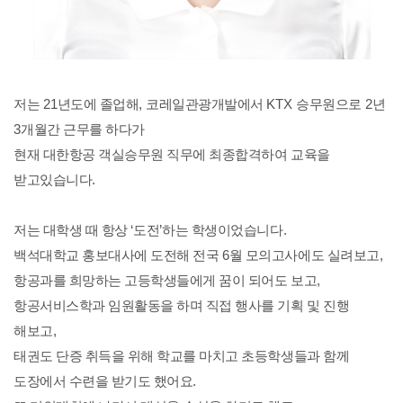
저는
21
년도에 졸업해
,
코레일관광개발에서
KTX
승무원으로
2
년
3
개월간 근무를 하다가
현재 대한항공 객실승무원 직무에 최종합격하여 교육을
받고있습니다
.
저는 대학생 때 항상
‘
도전
’
하는 학생이었습니다
.
백석대학교 홍보대사에 도전해 전국
6
월 모의고사에도 실려보고
,
항공과를 희망하는 고등학생들에게 꿈이 되어도 보고
,
항공서비스학과 임원활동을 하며 직접 행사를 기획 및 진행
해보고
,
태권도 단증 취득을 위해 학교를 마치고 초등학생들과 함께
도장에서 수련을 받기도 했어요
.