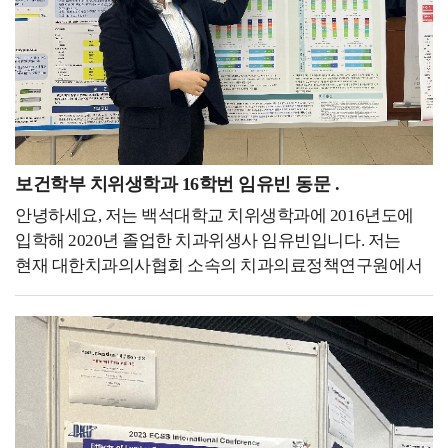
어떻게 해서 신청하게 되셨는지도 함께 말씀
된다는 것이었습니다.경험은 단순히 자기소개서 이력
부탁드립니다. 우성하 동문 : 네. 문화적인 경험도 많이
1줄에 불과하는 게 아니고, 인생에 있어서 평생 좋은
쌓고, 해외에서 일하고 왔다는 것 자체가 큰 메리트였던 것
거름과 양분이 될 거라 믿습니다. 코로나19가 전
같아요. 그때 코로나로 인해 항공업계 같은 경우는 공채가
세계적으로 발병된 2020년, 위기를 맞은 항공업계는
거의 없을 시기였는데, 청해진을 통해 경력을 쌓으면 좋을
채용이 전무했고, 그 시기 저는 4학년 졸업예정자였습니다.
것 같다고 교수님이 추천해 주셨습니다. 처음에 입학해서
고교 시절부터 항공 객실승무원이라는 꿈만 바라본
면담할 때부터 교수님께서 어학 능력 등 저의 역량을 높게
저에게는 세상이 무너지는 기분이었습니다.어느 날은
보건학부 치위생학과 16학번 임유빈 동문 .
봐주셨고, 코로나 시기를 잘 보내면 좋겠다는 마음에 가장
한참을 울었어요 승무원이 아니고서 하고싶은 일을
안녕하세요, 저는 백석대학교 치위생학과에 2016년도에
도움이 될 수 있는 청해진을 추천해 주셨던 것 같습니다.
생각해본 적이 없을 정도로 저에겐 간절한 꿈이었거든요.
입학해 2020년 졸업한 치과위생사 임유빈입니다. 저는
백녹담 : 그러면 따로 면접 준비하실 때는 특별히 학원에
그러다 문득 이렇게 우울해하고만 있으면 안되고, 지나간
현재 대한치과의사협회 소속의 치과의료정책연구원에서
다니신 건지 아니면 다른 방식으로 준비하셨는지
시간은 다시 돌아오지 않으니 이 시간을 더욱 현명하게
연구원으로 근무하고 있습니다. 치과의료 정책 연구라니
궁금합니다. 우성하 동문 : 면접은 따로 학원 같은 거는
보내야된다고 생각이 들었어요.제가 원했던 직무와 적성에
많이 생소하시죠? 저는 이곳에서 구강건강 증진을 위해
다니지 않았고, 스터디를 주 5~6회 정도 하면서 굉장히
맞는 일을 찾아, 코로나19가 종식되어 항공사 채용이 다시
치과계에 필요한 정책을 위해 연구와 다양한 활동을
다양한 사람들에게 피드백을 받았습니다. 그리고 또
활발해지는 그날을 기다려야겠다고 생각했습니다.그러다
하고있습니다. 치과계와 관련된 데이터를 담은 연감, 연구
교수님이 봐주시는 스터디에도 참석하여 교수님에게도
국민들의 발이 되어주는 KTX에도 승객들의 안전과 편안한
및 보고서 작성, 연구과제 관리 등 연구원으로써 치과계
피드백을 받으면서 실전 감각을 많이 키웠던 것 같습니다.
여행을 돕는 승무원이 있다는 것을 알게 되었고,
발전을 위해 힘쓰고 있습니다.이 직업을 갖기 전에는
백녹담 : 마지막으로 승무원을 꿈꾸는 후배들에게 해주고
KTX승무원이라면 제 자신이 즐겁게, 행복하게 근무할 수
치과에서 임상 치과위생사로 근무를 했습니다. 치과에서
싶은 말씀이 있을까요? 우성하 동문 : 사실 진짜
있으면서추후 항공객실승무원이 되기까지 좋은 경험과