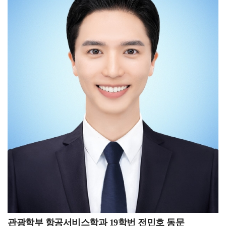
국민체력100은 국가가 지정한 공인 인증 기관으로써
회원종목단체와 그 외의 많은 스포츠 협회 및 기관들 중
국민의 체력 및 건강 증진에 목적을 두고 체력 상태를
대한체육회 스마터즈의 서포트를 받는 약 30개의
과학적 방법에 의해 측정 평가를 하여 운동 상담 및 처방을
협회들에서도 마케팅에 노력을 가하는 단체는 손에
해 주는 대국민 무상 스포츠 복지 서비스입니다.
꼽힌다는 것을 알게 되었습니다. 오히려 자연스럽게
국민체력100에 참가한 모든 국민들에게는 체력수준
수요가 지속되는 인기종목들이 더욱 마케팅에 노력을
맞춤형 운동 프로그램을 제공하고 운동에 꾸준히 참가할
다하면서 자발적 마케팅 빈익빈부익부 현상이 만들어지고
수 있도록 체계적으로 관리하며, 체력수준에 따라 국가
있었습니다. 요즘 시대에 스포츠 마케팅은 작은 노력도 큰
공인 인증서를 발급합니다. 만 4세~6세 유아기와 만 11세
변화를 가져올 수 있는 분야라고 생각합니다. 스포츠
이상 대한민국 국민이면 누구나 참여 가능하며, 전국
분야로의 취업이나 진학을 원하시지만 꿈을 정하지 못하신
체력인증센터에서 서비스를 무료로 제공하고 있습니다.
분들이 계시다면 한 번 도전해보시는 것도 좋을 것
저는 체력측정사로 근무하기 전에 백석대학교 배드민턴
같습니다. 태권도 산업에서는 해외 시장의 발전 가능성을
선수단과 서울OO세상병원 스포츠재활연구소에서 실습
꼭 염두하고 계셔야 된다고 말씀드리고 싶습니다. 타
트레이너 경험을 쌓았고, OO군청 씨름단에서
전공보다 해외 활동이 많은 것부터 느껴지듯 해외에서의
선수트레이너로 근무하기도 했습니다. 스포츠 현장에서
태권도 수요가 크다는 것을 알 수 있고, 해외 인턴을
시간을 보내다 보니 운동에서 가장 중요한 것이 무엇일까?
다녀오신 분들은 아시겠지만 한국 전통 무술을 한국인이
라는 생각을 하게 되었습니다. 저는 운동에서 가장 중요한
전문선수로서 수련했다는 부분이 외국인들에게 큰
것은 목적이라고 생각합니다. 누군가에게는 스트레스를
매력으로 다가간다는 것을 알 수 있습니다. 큰 인정을
해소시켜주는 취미, 건강을 관리하기 위한 수단,
관광학부 항공서비스학과 19학번 전민호 동문
받으면서 외국어를 배우고 발전된 스스로의 모습을