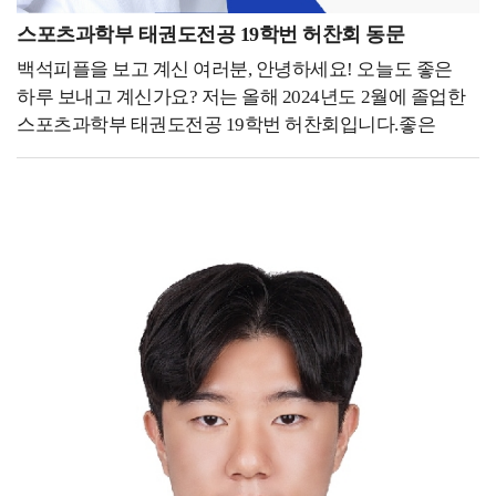
경험을 살려, 단순한 청소업이 아니라 고객들에게
스포츠과학부 태권도전공 19학번 허찬회 동문
신뢰감을 줄 수 있도록 브랜드 로고, 웹사이트, SNS 콘텐츠,
백석피플을 보고 계신 여러분, 안녕하세요! 오늘도 좋은
마케팅 전략까지 직접 기획하고 실행했습니다. 그렇게
하루 보내고 계신가요? 저는 올해 2024년도 2월에 졸업한
고객과의 신뢰 형성, 차별화된 서비스 포지셔닝에
스포츠과학부 태권도전공 19학번 허찬회입니다.좋은
집중하며 하나의 브랜드로 성장시키기 위해 노력하고
기회를 통해 같은 학교에서의 추억을 담고 있는
있습니다. - 후배들에게 하고 싶은 말을 자유롭게 써주세요.
여러분에게 제 이야기를 나눌 수 있어 기쁩니다! - 지금
-저는 대학 시절 공모전과 학업을 병행하며 디자인 능력을
하고 있는 일을 소개해 주세요. -저는 현재 미국
키웠습니다. 사실 정말 열심히 살았던 것 같습니다.
펜실베니아에 위치한 Sky Taekwondo Dresher라는 곳에서
한편으로는 지금 생각해보면 학업을 충실히 하는 것도
잠시 일을 하고 있고, 내년 9월 영국에 위치한
중요하지만, 학생 때 할 수 있는 것들을 더 즐겼으면
Loughborough University에 스포츠 매니지먼트
어땠을까 하는 생각도 드는 것 같습니다. 배운 것은
석사과정으로 입학할 예정입니다. 올해 태권도전공
사라지지 않기 때문에, 어떻게 활용할지는 스스로
친구들과 함께 대한체육회 스포츠마케팅 서포터즈
결정해야 할 것입니다. 여러분이 지금 배우는 것들이
(스마터즈) 활동을 하면서 이 분야에 대한 한국의 많은
당장은 특정 분야에만 적용될 것처럼 보일 수도 있겠지만,
스포츠 협회(기관)들의 인식 및 경영적 부족함을 느꼈고,
시간이 지나면 예상치 못한 곳에서 강력한 무기가 될 수
스포츠 매니지먼트를 공부해보고 싶어 대학원 진학을
있는 것 같습니다. 그러니 지금의 과정에 최선을 다하고,
선택하게 되었습니다. 대학 선택에 있어서는 올해 국내
기회가 왔을 때 적극적으로 도전해 보시는 것도
대학원을 준비했지만 개인적인 실수로 지원을 하지 못하게
추천드립니다.