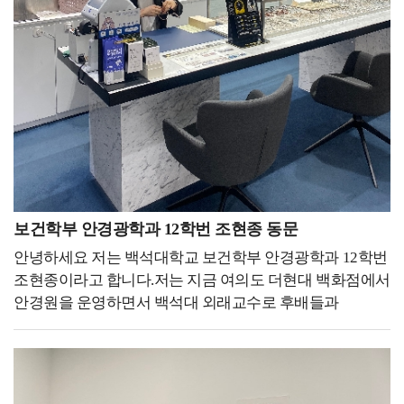
입시박람회에서 모교를 대표하여서 참여하는 만큼 더
다뤘습니다. 졸업 후 취업한 선배들을 인터뷰했고, 스포츠
맞게 자신만의 스토리를 만들어 작성하는 게 중요하다고
성실하고 열심히 해야겠다는 사명감을 가질 수 있었고,
진학/진로 박람회, 전공진로설명회 등 다양한 행사들을
생각합니다. 그리고 학부 과정에서 많은 경험을 해보셔야
교내 사진 및 영상 촬영을 통해 모교 메인 홈페이지와
진행했습니다. 저는 본인이 얻고자 하고, 성장하고자 하면
지원서 작성 시에 사용할 재료가 많아지기 때문에 도움이
SNS에 실린 제 모습을 보며 항상 모교의 얼굴이라
그 분야의 중심에 있어야 한다고 생각했기 때문에 다음
안 될 것 같은 것들도 도전하시고, 성취하세요.
생각하고 학교 구성원으로서의 책임감과 겸손함을 느낄 수
해에는 스포츠과학부 학생회장으로 활동했습니다. 그동안
인스타그램을 보던 중 How big would you dream, if you
있었습니다. 그 결과 조직 내외에서 긍정적인 반응을 얻게
그 누구보다 전공과 학부에 대해 진심이었고 가까이에
knew you couldn't fail 이라는 문장을 발견했었습니다.
되었으며, 열심히 활동한 보람이 생겨 성취감까지 얻을 수
있으면서 미래에 대한 확신과 방향성을 확인하고 배움에
여러분께서는 만약 실패하지 않을 걸 알았다면 얼마나 큰
있었습니다. 홍보대사를 하는 동안 모교를 대중에게
대한 갈증이 생겨 한 단계 성장할 수 있었습니다. 당신은
꿈을 꿨을까요? 앞으로 여러분이 하시는 일들이 잘 될지 안
소개하고 긍정적인 이미지를 확산시킬 수 있어 뿌듯한
겉보기에 노력하고 있을 뿐 이라는 책에 우회했다고
될지 아무도 모릅니다. 하지만 시작도 하지 않으신다면 될
경험을 할 수 있었습니다. 이러한 경험들이 쌓이고 쌓여서
느껴진 그 길이 최단 직선거리는 아니었을지라도 가장
일이 없겠죠. 모두가 안 될 거라는 꿈을 꾸시는 것도
나날이 성장하게 되었고, 저에겐 잊지 못할 추억으로 남을
보건학부 안경광학과 12학번 조현종 동문
아름다운 곡선이다. 라는 구절이 제 심금을 울렸습니다.
좋습니다. The greatest pleasure in life is doing what people
수 있었습니다.저는 대학 생활을 하는 후배들에게 가장
저는 경험을 최우선으로 중요시합니다. 물론 책이나
안녕하세요 저는 백석대학교 보건학부 안경광학과 12학번
say you cannot do.(Walter Bagehot) 라는 제 좌우명처럼
중요하게 생각하고 강조하고 싶은 부분은 마음가짐과
간접적인 경험을 통해서 배울 수도 있지만 직접 경험하는
조현종이라고 합니다.저는 지금 여의도 더현대 백화점에서
사람들이 안 될 거라고 하는 일을 해냈을 때 삶에서 가장 큰
태도입니다. 저는 전공 수업이든 교양 수업이든 강의를
것과는 천지차이라고 생각합니다. 혹자는 저의 소중한
안경원을 운영하면서 백석대 외래교수로 후배들과
기쁨을 얻을 수 있을 거니까요. 가능성이 0.1%라도 있다면
듣는 그 순간만큼은 하나라도 더 배워야겠다는 마음가짐과
경험을 시간 낭비라고 말합니다. 하지만 저는
함께하고 있습니다.저는 안경사 면허를 취득한 후 바로
도전하세요. 어떠한 꿈을 꾸시던 항상 응원하겠습니다.
태도를 가지며 임해 왔습니다. 수업 중 나에게 도움이 되는
학생회장이라는 경험이 자격증 취득을 위한 시간보다 훨씬
안경원에 취업하였습니다. 어느덧 시간이 흘러서 6년 차를
부분들은 노트북이나 핸드폰 메모장에 따로 기록을
더 소중하게 느껴졌습니다. 왜냐하면 물론 취업이나 전공
넘어 7년 차를 향하고 있습니다.6년이라는 기간 동안
해놓았으며, 자격증을 딸 기회가 생기면 피하지 않고
지식을 습득하는 데 있어서 다소 느릴 수 있지만, 대학생
안경사로 일한 결과 지금은 여의도에 위치한 더