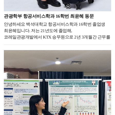
게 있으면 확실히 물어보고, 개인 의견을 주장할 수
있습니다. 그리고 스테이 가서도 다 같이 이동하지 않고
관광학부 항공서비스학과 16학번 최윤혜 동문
개인 시간도 자유롭게 가질 수 있어서 이런 문화는 굉장히
좋은 것 같습니다. 하지만, 아무래도 장거리 노선이
안녕하세요 백석대학교 항공서비스학과 16학번 졸업생
위주이기 때문에 시차 적응과 같은 부분은 어렵다고
최윤혜입니다. 저는 21년도에 졸업해,
생각합니다. 백녹담 : 이와 같은 직장에 다니기 위해서 어떤
코레일관광개발에서 KTX 승무원으로 2년 3개월간 근무를
자격증을 준비하셨고, 어떻게 학교생활을 해오셨는지 말씀
하다가현재 대한항공 객실승무원 직무에 최종합격하여
부탁드립니다. 우성하 동문 : 네, 저는 일단 다양한 해외
교육을 받고있습니다. 저는 대학생 때 항상 도전 하는
경험을 많이 쌓으려고 노력했었습니다. 그래서 학교에서
학생이었습니다.백석대학교 홍보대사에 도전해 전국 6월
진행하는 청해진 프로그램에서 청해진 5기로 미국에 있는
모의고사에도 실려보고, 항공과를 희망하는
어번 호텔에 다녀왔습니다. 이제 거기서 프론 데스크
고등학생들에게 꿈이 되어도 보고,항공서비스학과
슈퍼바이저로 일을 하면서 해외 경험을 다양하게 쌓을 수
임원활동을 하며 직접 행사를 기획 및 진행 해보고,태권도
있었고, 그리고 다녀와서는 바로 어학 성적으로 토익
단증 취득을 위해 학교를 마치고 초등학생들과 함께
935점을 달성했습니다. 또한, 오픽 AL, 커피 바리스타 2급,
도장에서 수련을 받기도 했어요.또 미인대회에 나가서
와인 소믈리에, 심폐소생술, 태권도 2단 등 다양한
대상을 수상을 하기도 했고,서비스경력을 쌓기위해 백화점
자격증을 취득하며 미래를 준비하였습니다. 백녹담 :
안내데스크에서 1년간 경력을 쌓기도 했습니다.이렇게
청해진 프로그램을 통해 해외에 다녀오셨던 경험이 나중에
교내, 대외활동에 끊임없이 도전하고 열심히 참여하면서
취업할 때도 굉장히 좋은 스펙으로 작용했을 것 같습니다.
느낀 점은 모든 경험은 필연적으로 나에게 좋은 배움이