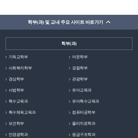
세계적으로 유명한 학자분들의 이론을 공부하고 현장에
받은것이라는 점입니다. 백석대학교가 기독교 학교가
활용하여 근골격계 질환 및 통증, 수술 전 후의 재활,
아니였다면, 매주 채플을 드리지 않았다면, 여러 목사님과
체형교정 및 선수 트레이닝에 대한 많은 견문을 쌓게
교수님들의 기도가 없었다면 누릴 수 없는
학부(과) 및 교내 주요 사이트 바로가기
되었습니다. 이후에 재활전문 센터에 근무하였고, 현재는
은혜였을것입니다. 그렇기에 졸업생으로써
대학원에서 같이 동문수학한 선생님들과 함께 천안
재학생분들에게 해드리고 싶은 말이 있다면, 좋은 환경이
성정동에 위치한 메디스포츠연구소를 맡아 운영하며
학부(과)
마련되어 있는 대학생활 동안에 많은 것들을 경험하시길
센터장으로 근무하고 있습니다.먼저, 백석대학교는 저에게
바랍니다. 학교에서 할 수 있는 동아리 활동, 여러
많은 선물을 준 모교입니다. 그 이유로 현재의 아내를
기독교학부
어문학부
상담센터, 지원 활동들 등을 통해 자기 자신을 알아가고
학교에서 만났고, 캠퍼스커플로 오랜 연애중에 결혼을
누리시길 강력 추천드립니다. 학생때에 누릴 수 있는
사회복지학부
경찰학부
하였습니다. 그리고 현재 슬하에 3명의 자식을 두고 있기에
즐거움은 따로 있다고 생각합니다. 그 행복함을 온전히
백석대학교는 저에게 인생에서 가장 중요한 가정을 이룰
경상학부
관광학부
누리시는 백석인이 되시길 축복합니다!
수 있게 해준 곳입니다. 또한, 기독교수업의 직업과 비전
사범학부
유아교육과
강의를 듯던 중에 제가 앞으로 목표를 두어야할 꿈이
생겼고, 현재는 그 꿈을 향해 계속해서 열심히 나아가고
특수교육과
유아특수교육과
있습니다. 인생에서 가장 중요하다고 하는 가정과 꿈을
특수체육교육과
컴퓨터공학부
모두 여러분들과 같은 20대 초반의 나이에
보건학부
물리치료학과
백석대학교에서 가질 수 있었습니다. 이 기회를 빌어 여러
후배님들에게 해주고 싶은 얘기는 보이지 않는 미래의
안경광학과
응급구조학과