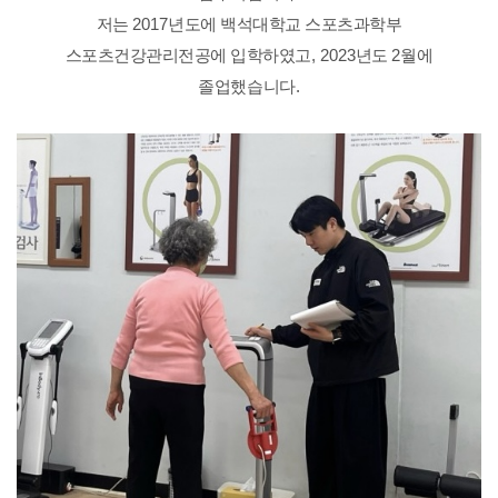
저는
2017
년도에 백석대학교 스포츠과학부
스포츠건강관리전공에 입학하였고
, 2023
년도
2
월에
졸업했습니다
.