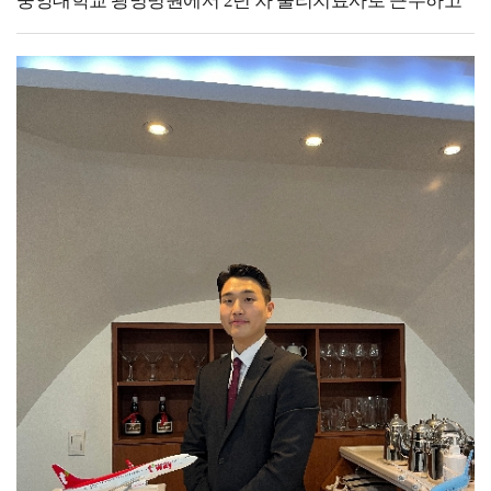
중앙대학교 광명병원에서 2년 차 물리치료사로 근무하고
안경광학과의 경우 안경사나 검안사만 생각하는 경우가
있습니다.제게 있어 대학 생활은 다양한 진로와 분야에
많은데 정말 많은 진로가 있습니다. 가장 기본적인
대해 알아보고 고민하는 시간의 연속이었습니다. 많은
안경사나 검안사뿐만 아니라 광학 회사, 광학 렌즈 회사
학우분들께서도 저와 같이 미래를 위한 진지한 고민을
등등 많은 곳으로 취업하고 있습니다.취업에 있어서 가장
이어가고 계실 거라고 생각합니다. 저는 물리치료학과를
중요한 건 내가 하고자 하는 일에서 필요한 조건들이
졸업한 후, 임상에서의 풍부한 경험을 쌓고 싶어
무엇이 있는지 알아보는 게 중요합니다.졸업 후
대학병원에 지원하였고 첫 병원에서 다양한 케이스의
준비하는것 보다는 대학교에 다니면서 내가 하고자 하는
환자를 접할 수 있었습니다. 직접 치료를 계획하고
일을 생각해 보고 그것에 맞게 전략을 준비하는 게
진행하면서 궁금하고 관심 있는 학회의 교육을 이수하며,
중요합니다. 예를 들어 내가 하고자 하는 업무에서 필요한
새롭게 배우고 부족한 점을 채우고자 노력했습니다.
조건이 석사과정이면 그에게 맞는 대학원 진학 준비를
현재는 심장예방재활센터에서 근무하며, 심혈관 질환을
해야 하기 때문입니다.저는 하고자 하는 일이 석사과정이
가진 환자를 대상으로 심장 재활을 진행하고 있습니다.
필요했기 때문에 진학하였고 덕분에 지금 원하던 일을 할
환자분들이 건강관리의 중요성을 깨닫고, 맞춤형 운동을
수 있게 되었습니다. 저는 대학교 시절을 생각해 보면
꾸준히 수행하는 모습을 보면 물리치료사로서 보람을
행복했던 기억만 남아 있습니다, 물론 학부 생활할 때는
느끼고 있습니다. 그리고 의료 분야는 끊임없이 발전하고
사람 때문에 힘들었던 일도 많았고, 학업 스트레스나
있기에, 저 또한 앞으로 배우고 공부해야 할 것들이 더 많이
진로로 관련하여 고민도 많았지만 지나서 생각해 보니
남아있다고 생각합니다.이를 통해 최종적인 목표를 정의해
그러한 걱정들과 고민이 추억이 되고 웃으며 이야기할 수
본다면, 환자의 신체뿐만 아니라 마음까지 치료하는
있게 된 거 같습니다.그래서 저는 만약 대학교 때로