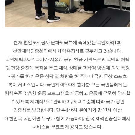
현재 천안도시공사 문화체육부에 속해있는 국민체력
100
천안체력인증센터에서 체력측정사로 근무하고 있습니다
.
국민체력
100
은 국가가 지정한 공인 인증 기관으로써 국민의 체력
및 건강 증진에 목적을 두고 체력 상태를 과학적 방법에 의해 측정
•
평가를 하여 운동 상담 및 처방을 해 주는 대국민 무상 스포츠
복지 서비스입니다
.
국민체력
100
에 참가한 모든 국민들에게는
체력수준 맞춤형 운동 프로그램을 제공하고 운동에 꾸준히 참가할
수 있도록 체계적으로 관리하며
,
체력수준에 따라 국가 공인
인증서를 발급합니다
.
만
4
세
~6
세 유아기와 만
11
세 이상
대한민국 국민이면 누구나 참여 가능하며
,
전국 체력인증센터에서
서비스를 무료로 제공하고 있습니다
.