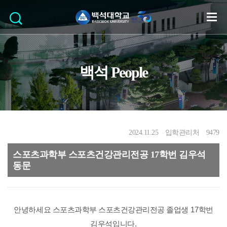
백석 People
2024.11.25
입학관리처
9479
스포츠과학부 스포츠건강관리전공 17학번 김우석
동문
안녕하세요 스포츠과학부 스포츠건강관리전공 졸업생
17
학번
김우석입니다
.