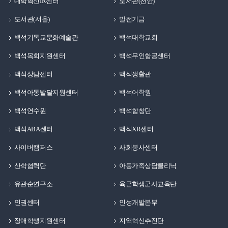
대학혁신IR센터
도서관(천안)
도서관(서울)
발전기금
백석기독교문화예술관
백석대학교회
백석목회지원센터
백석무인항공센터
백석상담센터
백석생활관
백석아동발달지원센터
백석어학원
백석연수원
백석합창단
백석ABA센터
백석XR센터
사이버캠퍼스
사회봉사센터
산학협력단
아동가족상담클리닉
유관순연구소
육군학생군사교육단
인권센터
인성개발본부
장애학생지원센터
지역혁신추진단