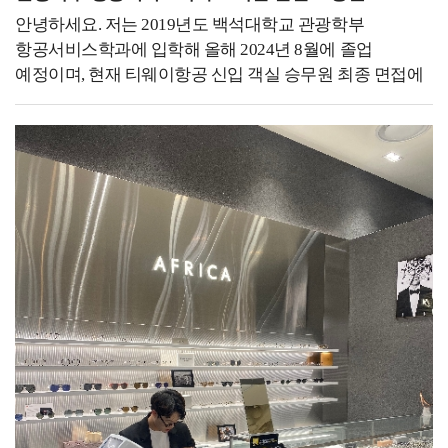
수익창출을 하기 위한 직업 등 다양한 목적이 있습니다. 그
되돌아봤을 때 다가오는 행복감은 이루 말할 수 없을
안녕하세요. 저는 2019년도 백석대학교 관광학부
목적을 달성하기 위해선 운동을 하는 것도 중요하지만,
것입니다! - 후배들에게 하고 싶은 말을 자유롭게
항공서비스학과에 입학해 올해 2024년 8월에 졸업
나에게 맞는 운동을 찾아서, 얼마나 어떻게 해야 하는지가
써주세요. -해야 할까? 괜찮은 건가? 도움이 될까?
예정이며, 현재 티웨이항공 신입 객실 승무원 최종 면접에
더 중요합니다. 그런 기준을 설정하기 위해서 밟아야 하는
고민하지 말고 시작하세요! 상황이 닥치면 어떻게든
합격하여 교육을 받고 있습니다.저는 21살 때 여행자금을
가장 첫 번째 발걸음은 자신의 체력 수준을 인지하는
해내게 되어 있습니다. 시간 부족, 도전과 같이 불편한
모아 40일간의 유럽 배낭여행을 했던 경험이 있습니다.
것입니다. 그 체력수준을 체계적이고 구체적으로
상황만이 나를 강하게 만들어 줍니다. 실패해도
혼자 여행을 하는 동안 생각하는 시간들이 많았는데, 진로
인지시켜주고 함께할 수 있는 직업이라고 생각했기 때문에
괜찮습니다. 저는 대학 재학 중에 이루고자 했던 목표들을
선택을 고민하던 도중 기내 안에서 전문적으로 서비스를
체력측정사로 근무하게 되었습니다. 저는 군 전역 후
모두 이뤘는데요. 그러면서 점점 실패에 대한 두려움이
제공하며 책임감을 가지고 일하시는 객실 승무원의 모습이
복학을 한 2020년도는 covid-19로 인해 모든 수업이 전면
상당히 커졌고, 실패 속에서 얻은 부정적 감정은
너무나도 멋있어 보여 이 진로를 선택하게 되었습니다.
비대면으로 진행이 되었고 국가적으로 행사들도 취소되는
정체성에까지 영향을 줬습니다. 그런데 돌아보면 그
저는 대학교에 다니는 4년 동안 원하는 꿈을 이루기 위해
상황이었습니다. 그 당시에 저는 전공과 제 자신에 대한
과정들이 오히려 더 좋은 결과들을 만들어 주었습니다.
매 순간 최선을 다했습니다. 4.27의 학점으로 졸업했으며,
의심과 궁금증이 계속해서 커져만 갔습니다. 그 의심과
잊고 있던 유학의 꿈을 되찾아 준 것처럼 실패는 더 좋은
백석대학교 홍보대사를 1학년과 4학년 때 총 두 번 하면서
궁금증을 해소하기 위해 저는 제 전공의 중심으로 직접
결과를 만들어 주기 위해 방향을 바꿔주는 기차의
적극적으로 학교를 홍보하고 널리 알리기 위해
파고들기로 마음먹었습니다. 다음 해에 전공 학생회장으로
선로전환기와 같다는 것을 알게 됐습니다. 하고자 하는
노력했습니다. 중학생을 대상으로 한 전공 체험 및 모교
활동하게 되었고 covid-19로 인해 취소되었던 전공 관련
일이라도 or 아니더라도 분명 배울 것이 있을 테니 무작정
방문, 수시 정시 면접 도우미, 입학식 및 졸업식 등 의전
행사들을 페이스북, 인스타그램, 유튜브 등 다양한 sns를
시작하세요!혹시 대학원 진학을 하고자 하시는 분이
활동들을 달마다 했지만, 그중에서도 입시박람회와 교내외
통해 진행하였습니다. 특히 제가 가장 궁금했고, 모든
계시다면 자기소개서와 학업계획서를 작성하시기 전에 각
사진 촬영이 가장 인상 깊었습니다. 전국 대학들이 모이는
학생들이 관심 있어 할 취업에 대한 콘텐츠를 많이
학교별로 수업 커리큘럼이나 교수님의 연구를 보면서 그에