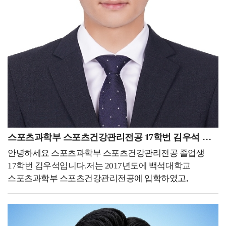
되면서 어릴 적부터 금전적인 문제와 영어 공포로
포기해왔던 유학에 대한 꿈을 다시금 꺼낼 수 있었습니다.
그렇게 대학을 찾던 중 스포츠 분야 세계 1위(QS ranking)
대학인 Loughborough University을 알게 되어 진학할 수
있었습니다. 해외 대학원 준비과정은 걱정과 달리 간단히
진행되었습니다. 아무래도 아무런 정보가 없다 보니
유학원의 도움을 받아 각 학교별로 정보를 먼저 전달 받은
뒤 메인 서류인 자기소개서(+수학계획서), 이력서,
추천서를 한글로 먼저 작성 후 번역하여 지원했습니다.
가장 큰 걱정을 했었던 공인영어점수는 영국 대학들 같은
경우에 지원 후 입학 전까지 제출을 하면 됐기에 두려움
스포츠과학부 스포츠건강관리전공 17학번 김우석 동문
없이 지원할 수 있었던 것 같습니다. 유학을 생각하시는
안녕하세요 스포츠과학부 스포츠건강관리전공 졸업생
분들이 계시다면 학비가 비싼 미국이 아닌 영국도 좋은
17학번 김우석입니다.저는 2017년도에 백석대학교
선택이 될 수 있을 것 같습니다. - 현재 하고 있는 일 또는
스포츠과학부 스포츠건강관리전공에 입학하였고,
진학을 통해 경험한 일들을 자유롭게 기술해 주세요. -진학
2023년도 2월에 졸업했습니다. 현재 천안도시공사
예정 중이라 아직 석사과정에 대한 부분을 말씀드릴 수는
문화체육부에 속해있는 국민체력100
없지만 한 해 동안 대외활동과 일을 하면서 경험한 일들을
천안체력인증센터에서 체력측정사로 근무하고 있습니다.
말씀드리고 싶습니다. 현재 83개의 대한체육회