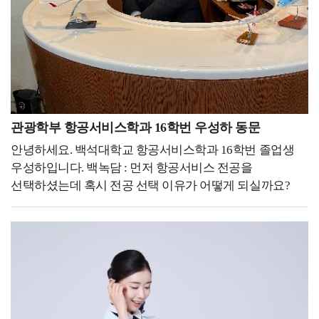
물리치료사 라고 할 수 있을 것 같습니다. 검사나 치료 시작
돌아간다면 무엇을 하더라도 정말 최선을 다해서 대학
전 차트를 자세히 살펴보고, 환자를 꼼꼼하게
생활을 하고 싶습니다.지금은 평범한 대학교 생활들이
파악하면서도 질문을 통해 이야기를 자연스럽게 털어놓을
나중에는 그리운 추억이 되고 아쉬운 과거가 될 수
수 있는 환경을 제공합니다. 이와 같은 환자와의
있으니까 지금 주어진 상황에서 최선을 다하면
의사소통은 단방향적인 정보 전달이 아닌 상호적인 대화와
좋겠습니다.그래서 후배들도 대학교 생활을 최대한
소통으로 이루어져야 합니다. 표정이나 자세, 몸짓 등
즐겼으면 좋겠습니다. 축제 기간에는 진심으로 축제를
비언어적 신호를 통해 환자의 감정이나 요구사항을
즐겨도 보고, 시험 기간에는 열정적으로 공부도 하면서
파악하고 응답하는 것은 환자와의 신뢰 관계를 형성하는
관광학부 항공서비스학과 16학번 우성하 동문
다시 오지 않을 대학 생활을 지냈으면 좋겠습니다. '준비된
데 도움이 되며, 불편한 점이나 어려움을 미리 파악하여
안녕하세요. 백석대학교 항공서비스학과 16학번 졸업생
자만이 기회를 잡는다' 정말 무수히 많이 들어본
적극적으로 대응할 수 있습니다. 이처럼 전문적인 재활
우성하입니다. 백녹담 : 먼저 항공서비스 전공을
이야기였습니다. 진부하고 너무나도 당연하게 생각했던
치료를 제공하는 것은 물론이고, 환자와 보호자의
선택하셨는데 혹시 전공 선택 이유가 어떻게 되실까요?
말이 지금은 제 좌우명이 되었습니다. 정말 기회는 언제
마음까지도 헤아릴 수 있는 따뜻한 물리치료사로 기억되고
우성하 동문 : 사실 어려서부터 되게 사람들하고 얘기하고
어디서 어떻게 나에게 올지 모릅니다.졸업 후 일과
싶습니다.이렇게 제가 꾸준히 도전하고 성장할 수 있었던
같이 어울리는 걸 좋아했습니다. 그리고 부모님이
대학원을 같이 다닌 이유도 나에게 기회가 올 수도
데에는, 백석대학교 보건학부 물리치료학과에서의 경험이
어려서부터 해외여행을 좋아하셔서 그거에 영향을 많이
있겠다는 생각에 힘든 과정이라도 버틸 수 있었습니다.
큰 도움이 되었습니다. 물리치료학과에서는 임상실습을
받고, 저도 해외여행을 많이 하면서 어떤 직업이 사람들도
덕분에 저는 제가 하고 싶었던 안경원을 운영하고 있으며
8주간, 총 2번 진행하고 있습니다. 실습지는 대학병원부터
많이 만나고 해외여행도 자유롭게 다닐 수 있을까? 라고
모교에서 강의도 하고 있습니다.기회를 잡기 위해서
종합병원, 재활병원, 요양병원 등으로 다양한데 저는
생각했을 때 아무래도 객실 승무원이 가장 적합한
꾸준히 준비하고 있는다면 우연히 찾아오는 기회를 놓치지
대학병원, 재활병원에서 실습하며 다양한 분야를
직업이라는 생각이 들었습니다. 백녹담 : 본인의 현재
않고 잡을 수 있을 거라고 생각합니다.