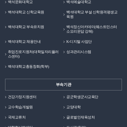
과정들을 우선적으로 생각했다면 어려웠을 것이지만,
백석문화대학교
백석예술대학교
지금에서 돌이켜보면 가정과 꿈을 지키고, 이루기 위한
백석대학교 신학교육원
백석대학교 부설 신학원격평생교
과정이 얼마나 힘들지에 대한 생각이 없이 오로지 결과만
육원
생각하였기에 가능했던 것 같습니다. 그래서 저의
백석대학교 부속유치원
백석정신아카데미(웨스트민스터
좌우명과 인생관은 목표를 정하면 이 일이 얼마나 힘들지,
소요리문답 강해)
그 과정이 얼마나 큰 스트레스일지를 생각하기 보다는
백석대학교 채용안내
K-디지털 사업단
결과가 나에게 좋은 것이라면 반드시 해야한다 입니다.
여러분들도 앞으로의 목표가 생기거나, 꿈을 정해야
취업진로지원처(대학일자리플러
성과관리시스템
스센터)
한다면 그 과정이 얼마나 힘들지를 생각하기 보다는
목표와 꿈을 이루지 못하더라도 나에게 좋은 영향을 미칠
백석대학교총동창회(학부)
것 같다면 열심히 달려가길 바랍니다.
부속기관
건강가정지원센터
공군학생군사교육단
교수학습개발원
교양대학
국제교류처
글로벌인재육성처