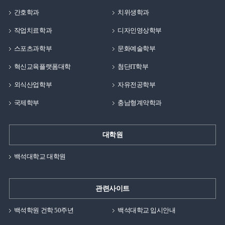
앞날에 대한 두려움과 걱정이 많을 나이지만, 지금의
간호학과
치위생학과
학교생활에 충실한다면 앞으로의 목표와 비전이 조금씩
뚜렷해질 것이라 생각합니다. 앞서 얘기했던, 기독교수업
작업치료학과
디자인영상학부
중 하나인 직업과 비전 수업 때 백응석 교수님께서
스포츠과학부
문화예술학부
해주셨던 얘기가 있습니다. 꿈을 정하기 어려울 때 잘하는
것과 좋아하는 것을 모두 작성하고, 거기에 중첩되는 것을
혁신교육플랫폼대학
첨단IT학부
기독교적 윤리에 어긋나지 않는 꿈/장래희망으로 가질
외식산업학부
자유전공학부
것이라고 하셨습니다. 저에게는 그 당시에 트레이닝
방법론, 재활운동, 해부학과 관련된 내용들이 좋았었고,
국제학부
충남형계약학과
누구를 가르치고, 알려주는 것을 잘하였기에 이 두 가지를
중첩해서 보니 스포츠건강관리/운동손상학 전공의 교수가
대학원
되는 것을 앞으로의 목표로 정하였습니다. 그리고
16년도에 학부를 졸업하고, 석사 2년, 박사 5년을 끝으로
백석대학교 대학원
2023년 2월에 박사학위를 받아 현재는 모교인
백석대학교에서 전공수업에 강의를 나오고 있습니다. 일찍
관련사이트
결혼하여 가정을 꾸리면서 꿈을 이루기에는 시간적으로나
경제적으로 많은 어려움이 있었지만 포기하지 않았습니다.
백석학원 건학 50주년
백석대학교 입시안내
어린 나이에 가정을 책임지는 가장이 꿈을 이루기 위한