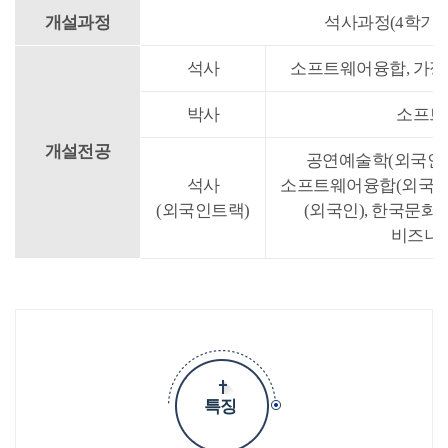
개설과정
석사과정(4학기제
석사
소프트웨어융합, 가정
박사
소프트
개설전공
공연예술학(외국인),
석사
소프트웨어융합(외국인
(외국인트랙)
(외국인), 한국문화태
비즈니스
특징