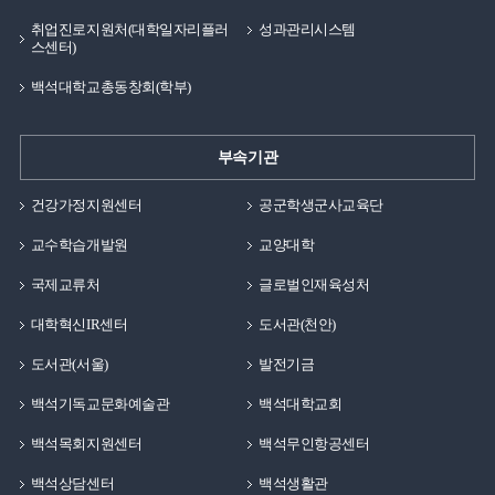
취업진로지원처(대학일자리플러
성과관리시스템
스센터)
백석대학교총동창회(학부)
부속기관
건강가정지원센터
공군학생군사교육단
교수학습개발원
교양대학
국제교류처
글로벌인재육성처
대학혁신IR센터
도서관(천안)
도서관(서울)
발전기금
백석기독교문화예술관
백석대학교회
백석목회지원센터
백석무인항공센터
백석상담센터
백석생활관