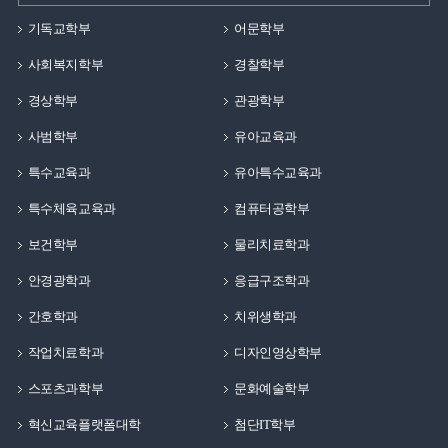
기독교학부
어문학부
사회복지학부
경찰학부
경상학부
관광학부
사범학부
유아교육과
특수교육과
유아특수교육과
특수체육교육과
컴퓨터공학부
보건학부
물리치료학과
안경광학과
응급구조학과
간호학과
치위생학과
작업치료학과
디자인영상학부
스포츠과학부
문화예술학부
혁신교육플랫폼대학
첨단IT학부