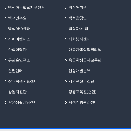
백석아동발달지원센터
백석어학원
백석연수원
백석합창단
백석ABA센터
백석XR센터
사이버캠퍼스
사회봉사센터
산학협력단
아동가족상담클리닉
유관순연구소
육군학생군사교육단
인권센터
인성개발본부
장애학생지원센터
지역혁신추진단
창업지원단
평생교육원(천안)
학생생활상담센터
학생역량관리센터