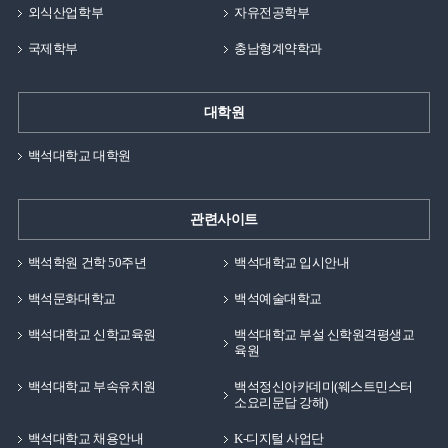
외식산업학부
자유전공학부
국제학부
충남형계약학과
대학원
백석대학교 대학원
관련사이트
백석학원 건학 50주년
백석대학교 입시안내
백석문화대학교
백석예술대학교
백석대학교 신학교육원
백석대학교 부설 신학원격평생교
육원
백석대학교 부속유치원
백석정신아카데미(웨스트민스터
소요리문답 강해)
백석대학교 채용안내
K-디지털 사업단