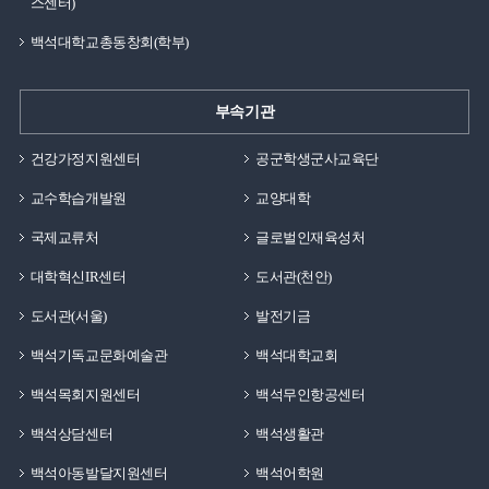
스센터)
필요합니다.생활관 규정을 준수하는 것은 안전한
백석대학교총동창회(학부)
공동생활을 위한 기본 사항입니다.원활한 생활관 이용을
위해 관련 내용을 미리 확인하는 것이 좋습니다.
예배백석생활관에서는 학생들을 위한 예배 프로그램도
부속기관
운영하고 있습니다.아침예배는 오전 7시에 2층
컨퍼런스홀에서 진행됩니다.해당 구역 학생들은 요일에
건강가정지원센터
공군학생군사교육단
따라 자율적으로 참여할 수 있습니다.또한 수요
교수학습개발원
교양대학
캠퍼스비전 예배 참여도 권장하고 있습니다.예배는 백석홀
대강당과 소강당에서 진행되며 참여 학생에게는 상점이
국제교류처
글로벌인재육성처
부여됩니다.생활관은 학생들이 신앙생활과 대학생활을
대학혁신IR센터
도서관(천안)
함께 이어갈 수 있도록 다양한 프로그램을 제공하고
도서관(서울)
발전기금
있습니다.더 많은 백녹담은?유튜브 | 백석대학교
입학관리처인스타그램 | @baekseok_univ블로그 |
백석기독교문화예술관
백석대학교회
https://blog.naver.com/buipsi0800카카오톡 | 플러스친구
백석목회지원센터
백석무인항공센터
백석대학교 입학관리처(평일 9시부터 18시까지 실시간
답변)백석생활관은 학생들의 안전하고 편리한 대학생활을
백석상담센터
백석생활관
지원하기 위해 다양한 시설과 서비스를 제공하고
백석아동발달지원센터
백석어학원
있습니다.백석생활관은 학생들이 학업과 생활의 균형을