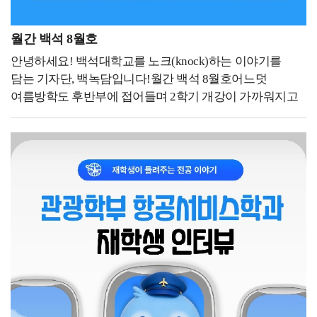
월간 백석 8월호
안녕하세요! 백석대학교를 노크(knock)하는 이야기를
담는 기자단, 백녹담입니다!월간 백석 8월호어느덧
여름방학도 후반부에 접어들며 2학기 개강이 가까워지고
있습니다. 아직은 방학의 여유를 즐기고 싶은 시기이지만
수강 신청과 등록 등 새 학기를 위한 준비도 함께
필요한데요. 8월에는 어떤 학사일정이 예정되어 있는지
미리 확인하고 여유 있게 2학기를 준비하기 위해 백녹담이
8월 학사 일정을 정리한 월간 백석 8월호 기사입니다.8월
학사일정8월 10일~8월 14일 2학기 수강 신청 기간
(재학ㆍ복학ㆍ재입학생), 8월 13일 2025학년도 후기
학위수여식, 8월 15일 광복절, 8월 17일 대체 휴일, 8월 24일
~8월 28일 재학생 등록 기간, 8월 24일~8월 28일 조기졸업
신청 기간, 8월 25일~9월 7일 학기 수강 신청 정정 기간
(전체), 8월 25일~9월 7일 졸업 이수학점 확인 기간8월 학사
일정은 2학기 수강 신청 기간(재학ㆍ복학ㆍ재입학생) (8월