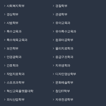
쉬어가거나 다른 입주생들과 교류할 수 있는 공간으로
내부 헬스장이 마련되어 있어 날씨에 상관없이 꾸준한
사회복지학부
경찰학부
많은 학생들이 이용하고 있습니다.기숙사 생활의 편의성을
운동 처방과 체력 관리가 가능합니다.또한 시험 기간이나
경상학부
관광학부
높여주는 대표적인 공간 중 하나입니다.입구백석생활관은
평소 학업에 몰두할 수 있는 쾌적한 환경의 독서실 겸
안전한 생활 환경 조성을 위해 카드키 출입 시스템을
열람실이 생활관 2층에 있어 늦은 밤까지도 안전하게
사범학부
유아교육과
운영하고 있습니다.입주생은 카드키를 이용해 보안
공부를 마친 뒤 곧바로 방으로 돌아와 쉴 수 있습니다.
특수교육과
유아특수교육과
게이트를 통과해야 생활관 내부로 출입할 수 있습니다.
이러한 다양한 시설들은 대개 기숙사 사생들에게
이를 통해 외부인의 무단 출입을 방지하고 보다 안전한
무료이거나 매우 저렴한 비용으로 개방되므로 시간적인
특수체육교육과
컴퓨터공학부
생활 환경을 유지하고 있습니다.생활관 출입 가능 시간은
편리함은 물론 지출 비용까지 동시에 아껴주는 훌륭한
보건학부
물리치료학과
오전 5시부터 오후 11시 50분까지입니다.보안 시스템은
생활 인프라 역할을 수행합니다. 5. 정서적 안정과
학생들이 안심하고 생활할 수 있는 환경을 만드는 역할을
안경광학과
응급구조학과
소통기숙사는 같은 학과나 전공에 국한되지 않고 대학
하고 있습니다.안전과 편의를 모두 고려한 생활관의
내에 존재하는 다양한 학과의 학우들과 자연스럽게 만나
간호학과
치위생학과
대표적인 시설이라고 할 수 있습니다.편의시설생활관에는
소통하며 교류를 넓힐 수 있는 공간이 되기도 합니다. 서로
학생들의 일상을 더욱 편리하게 만들어 주는 편의시설이
작업치료학과
디자인영상학부
다른 전공을 가진 학생들과 룸메이트가 되거나 같은 층의
마련되어 있습니다.2층에는 카페와 편의점이 입점해 있어
이웃으로 생활하면서, 평소 소속 학과 수업만 들었다면
스포츠과학부
문화예술학부
간단한 식사와 음료, 생활용품 구매가 가능합니다.또한
절대 알지 못했을 다양한 사람들과 친해지고 넓은 시야를
혁신교육플랫폼대학
첨단IT학부
1층에는 기숙사 식당이 운영되고 있어 보다 편리하게
가질 수 있습니다. 각자 전공하는 분야에 대한 이야기를
식사를 해결할 수 있습니다.생활관 내부에서 여러
나누며 자신이 알지 못했던 새로운 학문적 지식이나
외식산업학부
자유전공학부
편의시설을 이용할 수 있어 시간을 줄일 수 있다는 장점도
유익한 학교 생활 정보를 자연스럽게 공유할 수도