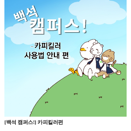
관심이 있습니다.이를 위해 이번 방학에는 토익 공부를
납입금을 함께 납부할 경우, 수업료와 기타 납입금의
집중적으로 할 계획입니다. 또한 4학년 때 운영되는 글로벌
합계금액을 가상계좌로 입금 가능합니다. 기간 내에
호스피탈리티 프로그램에도 참여하고 싶습니다. 이
본인의 등록금을 납부하여 2학기 수업에 차질이 없도록
프로그램을 이수하면 방학 동안 필리핀에서 어학연수를 할
하길 바랍니다.8월 24일~8월 28일 조기졸업 신청 기간네
수 있고, 해외 취업과도 연계될 수 있어 진로 준비에 큰
번째로 8월 24일부터 8월 28일은 조기졸업 신청
도움이 될 것이라고 생각합니다.항공서비스전공을
기간입니다. 조기졸업 신청 자격은 6학기 말까지 매 학기
추천하신다면, 그 이유는 무엇인가요?백녹담:
성적 평점 평균이 4.2 이상인 자, 직전 학기에 15학점 이상
항공서비스전공을 추천하신다면, 그 이유는 무엇인가요?
수강 신청하고 미취득 과목이 없는 자, TOEIC 750점 이상
재학생: 저는 항공서비스전공을 추천하는 편입니다. 물론
(단, 영어학 전공자는 800점 이상)의 점수 취득자, 학칙에
승객의 안전을 책임져야 하는 만큼 책임감이 필요하고,
의하여 징계 처분을 받지 아니한 자입니다. 제출 서류는
서비스직이다 보니 체력적 정신적으로 힘든 부분도
조기졸업 신청원 1부(붙임서류)담임교수 ․ 주임교수
있습니다.하지만 서비스 역량뿐만 아니라 외국어 능력,
추천서 1부, TOEIC 750점 이상 성적표 (단, 영어학
의사소통 능력, 상황 대처 능력 등 다양한 실무 역량을 함께
전공자는 800점 이상) 1부입니다. 조기졸업을 희망하는
키울 수 있다는 점이 큰 장점이라고 생각합니다. 또한 여러
학우는 자격을 꼼꼼히 체크한 후 제출 서류를 갖추어
나라를 방문하며 다양한 문화와 언어를 직접 경험할 수
공지된 방법에 맞추어 조기졸업 신청을 하기 바랍니다. 8월
있다는 점도 매우 매력적입니다. 힘든 만큼 얻을 수 있는
25일~9월 7일 2학기 수강 신청 정정 기간마지막으로 8월
경험과 성장도 크기 때문에, 새로운 도전을 좋아하는
25일부터 9월 7일은 2학기 수강 신청 정정 기간입니다. 8월
[백석 캠퍼스!] 카피킬러편
분들에게 추천하고 싶은 전공입니다.전공 수업 중 가장
25일 9시 30분부터 8월 26일 수요일 24시까지 목요일은