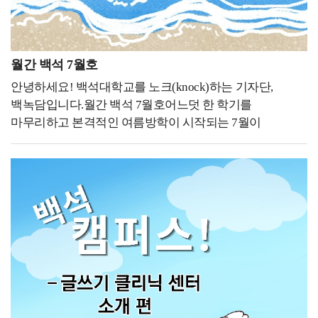
경험을 우선적으로 준비해야 취업 경쟁력을 높일 수
응원하겠습니다!
있을지 많이 고민하게 됩니다.항공서비스 분야는 준비해야
할 요소가 다양하기 때문에 무엇부터 시작해야 할지
막막함을 느끼는 학생들도 많습니다. 그래서 서로 정보를
월간 백석 7월호
공유하거나 선배들의 경험을 참고하면서 자신에게 맞는
안녕하세요! 백석대학교를 노크(knock)하는 기자단,
취업 준비 방향을 찾아가는 경우가 많은 것 같습니다.전공
백녹담입니다.월간 백석 7월호어느덧 한 학기를
공부 외에 대학생활에서 가장 중요하다고 생각하는 것은
마무리하고 본격적인 여름방학이 시작되는 7월이
무엇인가요?백녹담: 전공 공부 외에 대학생활에서 가장
다가왔습니다. 방학을 맞아 휴식과 새로운 계획을
중요하다고 생각하는 것은 무엇인가요?재학생: 전공
준비하는 분들이 많겠지만, 하계 계절학기와 성적 관련
공부도 중요하지만, 다양한 경험을 쌓는 것이
일정 등 확인해야 할 학사일정도 남아 있습니다. 특히
대학생활에서 가장 중요하다고 생각합니다.저 역시
계절학기를 수강하는 학생들은 수업과 과제 일정을 미리
복수전공을 하고 있으며, 학생회 활동과 동아리, 교내
점검하고, 성적 확인과 관련된 공지도 놓치지 않도록
공모전 등 전공과 직접 관련이 없는 활동에도 적극적으로
주의해야 합니다. 방학 중에도 필요한 일정을 차분히
참여하려고 노력하고 있습니다. 이러한 경험들은 취업을
준비할 수 있도록 이번 기사에서는 7월에 진행되는 주요
준비할 때도 도움이 될 뿐만 아니라, 자신만의 강점과
학사일정을 안내해 드리겠습니다!7월 학사일정6월 22일
차별화된 경쟁력을 만드는 데 큰 도움이 된다고
~7월 10일 하계 계절학기, 6월 29일~7월 2일 1학기 성적
생각합니다.백녹담의 더 다양한 활동들유튜브 백석대학교
열람 기간, 7월 3일 1학기 성적 마감, 7월 6일~7월 17일
입학 관리처인스타그램 - @baekseok_univ네이버 블로그
2026-2학기 재입학 신청 기간, 7월 11일~7월 14일 하계