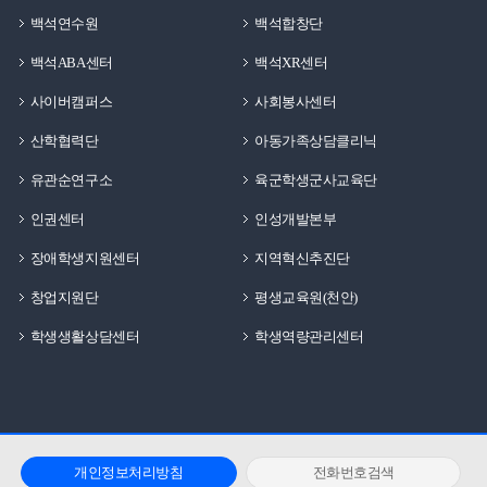
이루며 성장할 수 있도록 함께하고 있습니다.백석생활관
백석연수원
백석합창단
입주를 고민하고 있다면 이번 기사가 도움이 되었기를
백석ABA센터
백석XR센터
바랍니다!
사이버캠퍼스
사회봉사센터
산학협력단
아동가족상담클리닉
유관순연구소
육군학생군사교육단
인권센터
인성개발본부
장애학생지원센터
지역혁신추진단
창업지원단
평생교육원(천안)
학생생활상담센터
학생역량관리센터
개인정보처리방침
전화번호검색