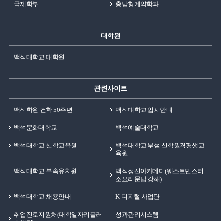
국제학부
충남형계약학과
있습니다.바쁜 대학생활 속에서 학생들의 생활 만족도를
있습니다. 무엇보다 학교 근처에서 혼자 자취를 할 때
높여주는 공간으로 활용되고 있습니다.생활관 생활에
필연적으로 찾아오는 깊은 고독감이나 외로움, 사소한
필요한 대부분의 서비스를 가까운 곳에서 이용할 수
질병이 생겼을 때의 무력감을 기숙사에서는 크게 덜 수
대학원
있습니다.편의시설백석생활관은 다양한 부대시설도 함께
있습니다.물론 룸메이트와 잘 맞지 않아 생활하기에
운영하고 있습니다.휘트니스센터에서는 체력 관리와
백석대학교 대학원
불편한 경험을 하신 분들도 많이 계실 수 있을 것 같습니다.
운동을 할 수 있으며, 탁구실은 여가 활동 공간으로
그렇지만 생활패턴과 성향이 맞는 룸메이트를 만난다면
활용되고 있습니다.컴퓨터실은 과제 수행과 학습을 위한
정서적인 위로와 안정, 친한 친구와 같이 사는 기분이
관련사이트
공간으로 이용할 수 있습니다.또한 컨퍼런스룸은 회의나
들었던 것 같습니다. 일상적인 고민을 언제든 나눌 수 있는
스터디 활동을 진행하는 공간으로 활용됩니다.이처럼
룸메이트가 항상 곁에 존재한다는 점 자체만으로도 정서적
백석학원 건학 50주년
백석대학교 입시안내
생활관은 단순한 주거 공간을 넘어 운동과 학습, 여가까지
안정감을 받고 한층 더 즐겁고 기억에 남는 대학 생활을 할
백석문화대학교
백석예술대학교
지원하는 복합 공간의 역할을 하고 있습니다.학생들은
수 있었던 것 같습니다. 오늘은 백석생활관에 거주하며
자신의 필요에 따라 다양한 시설을 자유롭게 이용할 수
백석대학교 신학교육원
백석대학교 부설 신학원격평생교
느꼈던 점들에 대해 소개해드렸는데요 제 후기가 많은
육원
있습니다.외박 방법생활관에서는 입주생의 안전한 관리를
분들에게 도움이 됐으면 하는 마음을 가지며 글을
위해 외박 신청 제도를 운영하고 있습니다.외박이 필요한
마무리하겠습니다. 백녹담의 다양한 소식 인스타그램 ㅣ
백석대학교 부속유치원
백석정신아카데미(웨스트민스터
소요리문답 강해)
경우 생활관 홈페이지 마이페이지를 통해 신청할 수
@baekseok_univ 유튜브 ㅣ 백석대학교 입학관리처 블로그
있습니다.신청은 당일 오후 11시까지 가능하며, 외박
ㅣ https://blog.naver.com/buipsi0800 카카오톡 ㅣ
백석대학교 채용안내
K-디지털 사업단
계획이 있다면 반드시 사전에 신청해야 합니다.무단
백석대학교 입학관리처
취업진로지원처(대학일자리플러
성과관리시스템
외박은 생활관 규정 위반에 해당할 수 있으므로 주의가