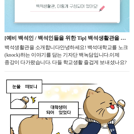
모집단위별로 소정의 접수기간에 100%를 선발함나.
시간이 되기를 진심으로 바랍니다. 한 학기 동안 정말 고생
소정의 기간 내에 지원자가 초과할 경우에는 이수학기가
많으셨으며, 다들 건강하고 평안한 종강을 누리시기를
많은 자, 취득한 학점 수가 많은 자, 평점평균이 우수한 자
바랍니다. 오늘은 백석생활관을 장기간으로 사용한 학생의
순으로 선발함재입학을 희망하는 학우들은 기간 내에
입장으로 백석대학교 백석생활관의 장점들을
신청하시기 바랍니다.백녹담의 활동카카오톡 ㅣ
소개시켜드리고자 합니다. 개인적인 주관이 섞여있다는
[예비 백석인 / 백석인들을 위한 Tip] 백석생활관을 소개합니다
백석대학교 입학관리처 (평일 9시~18시 실시간 답변)
것을 참고하여 주세요! 1. 저렴한 비용을 통한 주거 부담
유튜브 ㅣ 백석대학교 입학관리처인스타그램 ㅣ
백석생활관을 소개합니다안녕하세요! 백석대학교를 노크
완화대학 기숙사는 학교 주변의 원룸이나 오피스텔에서
@baekseok_univ블로그 ㅣ
(knock)하는 이야기를 담는 기자단 백녹담입니다.이제
개인적으로 자취를 하는 것과 비교했을 때 주거 비용을
https://blog.naver.com/buipsi0800지금까지 7월에 진행되는
종강이 다가왔습니다. 다들 학교생활 즐겁게 보내셨나요?
획기적으로 절감할 수 있다는 가장 강력한 경제적 장점을
주요 학사일정을 함께 살펴보았습니다. 방학 기간에도
다음 학기에 기숙사 입주를 고민하시는 학우분들을 위해
가지고 있는 것 같습니다. 대학가 주변의 월세와 보증금이
하계 계절학기와 성적 확인 등 놓치지 말아야 할 일정이
오늘은 백석생활관을 소개해 드리겠습니다.대학생활을
크게 오른 상황에서, 기숙사는 학기당 140만 원 수준의
이어지는 만큼, 안내된 기간과 세부 사항을 미리 확인해
시작하면서 많은 학생들이 관심을 갖는 공간 중 하나가
상대적으로 매우 저렴한 비용으로 한 학기 동안
두시기 바랍니다.한 학기 동안 수업과 과제를 위해
바로 기숙사입니다.백석생활관은 학생들에게 안전하고
안정적으로 거주할 수 있는 공간을 제공합니다. 특히
달려오신 학생 여러분 모두 고생 많으셨습니다. 남은
편리한 환경을 제공하며 학업에 집중할 수 있습니다.이번
외부에서 자취할 경우 매달 고정적으로 지출해야 하는
학사일정도 차질 없이 마무리하시고, 충분한 휴식과 함께
기사에서는 백석생활관의 주요 시설과 이용 정보를
수십만 원 상당의 월세와 거액의 보증금 부담이 전혀
의미 있는 여름방학을 보내시기 바랍니다!
소개하며 생활관의 다양한 모습을 살펴보고자 합니다.
없으며, 전기는 물론 가스와 수도 등 매달 별도로 청구되는
백석생활관이 어떤 공간인지 함께 알아보겠습니다!
공공요금이나 건물 관리비에 대한 추가 지출 걱정도 대폭
백석대학교 기숙사, 백석생활관백석대학교의 기숙사인
줄어듭니다. 개인적으로 저는 기숙사의 주거 비용이