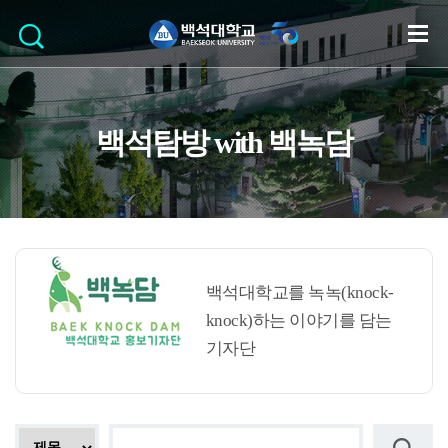
백석탐방 with 백녹담
백석대학교를 녹녹(knock-
knock)하는 이야기를 담는
기자단