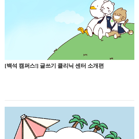
https://blog.naver.com/buipsi0800카카오톡 백석대학교
계절학기 성적입력 기간, 7월 15일~7월 16일 하계
입학관리처(평일 9시부터 18시까지 답변)이번 인터뷰를
계절학기 성적열람 기간, 7월 17일 하계 계절학기
통해 항공서비스학과가 단순히 객실 승무원을 양성하는
성적마감7월 학사일정은 하계 계절학기 (6월 22일~7월
전공이 아니라, 서비스 역량과 외국어 능력, 안전 의식 등
10일), 1학기 성적 열람 기간 (6월 29일~7월 2일), 1학기
다양한 전문성을 갖춘 인재를 양성하는 학과라는 점을 알
성적 마감 (7월 3일), 2026-2학기 재입학 신청 기간 (7월 6일
수 있었습니다. 또한 재학생의 생생한 경험을 통해 전공
~7월 17일), 하계 계절학기 성적입력 기간 (7월 11일~7월
수업과 진로 준비 과정에 대해서도 자세히 살펴볼 수
14일), 하계 계절학기 성적열람 기간 (7월 15일~7월 16일),
있었습니다. 항공서비스학과에 관심 있는 학생들이 이번
하계 계절학기 성적마감 (7월 17일)입니다. 주요 일정
[백석 캠퍼스!] 글쓰기 클리닉 센터 소개편
인터뷰를 통해 학과에 대한 이해를 넓히고, 진로를
위주로 안내하겠습니다.6월 22일~7월 10일 하계
고민하는 데 도움이 되었기를 바랍니다.
계절학기첫 번째로 6월 22일부터 7월 10일은 하계
계절학기 기간입니다. 계절학기 기간동안에는 여름방학
동안 부족한 학점을 보완하거나 관심 있는 과목을 추가로
수강할 수 있습니다. 계절학기는 정규학기보다 짧은 기간
동안 수업이 집중적으로 운영되기 때문에 꼼꼼한 일정
관리가 더욱 중요합니다!수업 기간이 짧은 만큼 한 번의
결석이나 과제 미제출이 성적에 큰 영향을 줄 수 있으므로,
강의 시간과 강의실을 미리 확인하고 출석 및 과제 일정을