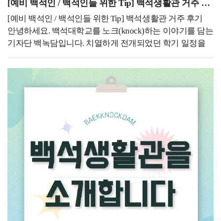
위해 노력하신 학생 여러분 모두 고생 많으셨습니다. 7월
[예비 백석인 / 백석인들 위한 Tip] 백석생활관 거주 후기
3일 이후 본인의 최종 성적을 확인하시고, 지난 학기를
[예비 백석인 / 백석인들 위한 Tip] 백석생활관 거주 후기
돌아보며 다가오는 학기를 준비해 보시기 바랍니다! 7월
안녕하세요. 백석대학교를 노크(knock)하는 이야기를 담는
6일~7월 12일 2026-2학기 재입학 신청 기간네 번째로 7월
기자단 백녹담입니다. 치열하게 전개되었던 학기 일정을
6일부터 7월 17일은 2026-2학기 재입학 신청 기간입니다.
모두 마무리하고 드디어 많은 분들이 기다리시던 종강을
재입학이란 제적된 자가 재입학하여 학업을 계속하고자 할
맞이하게 되었습니다! 학기 중에 느꼈던 모든 긴장감과
경우에 신청할 수 있습니다. 정해진 기간 내에 재입학원과
성적에 대한 압박감을 내려놓고 오직 자신만을 위한
증빙서류를 첨부하여 교학처에 제출하여야 하며, 소정의
여유를 누릴 수 있는 시기를 보내셨으면 합니다! 최근 낮
심사를 거쳐 입학을 허락합니다. 다만, 징계나 학업성적
최고 기온이 크게 오르면서 본격적인 여름 무더위가
불량, 재학연한 초과로 인한 제적자에게는 재입학을
찾아오고 있는 것 같습니다. 기온과 함께 습도도 점차
허가하지 아니합니다. 또한 재입학자의 재학연한은
높아지고 있어서 이로 인해 일상생활에서 자주 피로를
잔여수업연한의 3배를 초과할 수 없습니다. 재입학은
느끼가 느껴지는 것 같습니다. 유난히 길고 바쁘게
1회에 한하여 자격이 주어집니다.재입학의 지원 자격은
느껴졌던 봄철이 지나가고 나니 이제는 정말 기온이 높은
아래와 같습니다.가. 자퇴 또는 제적(미복학 ․ 미등록 ․
여름의 한가운데로 들어서고 있다는 사실이 날씨를 통해
학사경고)된 학생나. 징계에 의하여 제적된 자는
실감이 나는 것 같습니다. 이번 여름을 탈 없이 잘
지원자격이 없음다. 자퇴 또는 제적하였던 학부(과)의
보내셨으면 하는 마음이 큽니다. 이번 방학 기간이 단순히
동일학년 이하로 재입학을 허가함재입학의 선발 방법은
시간을 보내는 것에 그치지 않고 다음 학기를 힘차게
서류전형에 의해 결정되며 기준은 아래와 같습니다.가.
시작할 수 있도록 몸과 마음을 단단하게 만드는 유익한