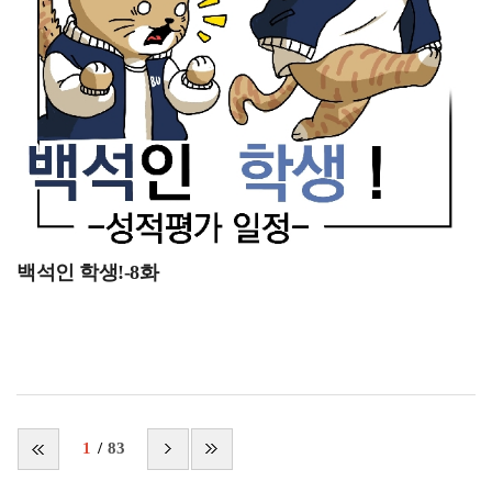
백석생활관은 재학생들이 안전하고 편리하게 생활할 수
학부모와 학생 모두가 겪을 수 있는 주거 관련 경제적
있도록 마련된 생활 공간입니다.생활관은 단순한 숙박
압박감을 크게 완화해주며 저렴한 주거 비용이 가장 큰
시설을 넘어 학생들의 학업과 일상을 지원하는 역할을
장점이라고 느꼈습니다. 2. 외부 위험으로부터 안전한
하고 있습니다.생활관에서는 숙식 편의를 제공하여
철저한 보안 시스템기숙사는 불특정 다수가 드나드는 일반
학생들이 학업에 더욱 집중할 수 있도록 돕고 있습니다.
원룸 단지나 주택가와 달리, 외부인의 출입을 엄격하게
또한 공동생활을 통해 배려와 책임감을 배우는 기회를
통제하는 시스템을 갖추고 있어 생활 안전성이 매우
제공합니다.쾌적한 주거 환경과 다양한 편의시설이
크다고 느꼈습니다. 게이트에선 배정받은 전용 카드키를
마련되어 있어 생활 만족도가 높은 편입니다.학생들은
거쳐야만 내부로 입장할 수 있으며, 게이트엔
학교와 가까운 위치에서 통학 시간을 절약할 수 있습니다.
경비해주시는 분이 상주해주시기 때문에 안전하게 생활할
그럼 이제 기숙사 내부는 어떻게 구성되어 있는지
수 있었던 것 같습니다. 그리고 통금시간을 정해두어
백석인 학생!-8화
알려드리겠습니다.관생실 내부백석생활관의 관생실은
야간에 발생할 수 있는 안전사고나 생활관 내 소음이
깨끗하고 편안한 환경으로 구성되어 있습니다.대부분의
확실하게 줄어들은게 느껴지며, 경비 인력과 기숙사
관생실은 2인실 형태로 운영되며 총 819실이 마련되어
층장님들의 시설을 관리를 해주시기 때문에 나 치안에
있습니다.넓은 창문을 통해 자연 채광을 받을 수 있어
대한 불안감을 효과적으로 해소할 수 있을 것 같습니다. 3.
쾌적한 생활이 가능합니다.침대와 책상, 의자, 수납공간
학교와의 뛰어난 근접성을 통한 시간 절약백석생활관은
등이 기본적으로 제공되고, 개인 학습 공간을 효율적으로
캠퍼스 내부나 학교 부지와 바로 인접한 곳에 위치하고
1
83
활용할 수 있습니다.이렇게 관생실 내부는 실용적인
있어, 강의실을 비롯한 교내 주요 시설로 이동하는 데
구조로 설계되어 있습니다.룸메이트와 함께 생활하며
걸리는 통학 시간을 획기적으로 줄여줍니다. 버스나