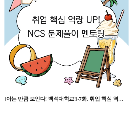
놓치지 않도록 주의하시기 바랍니다. 과목별 수업
방식이나 시험 일정이 다를 수 있으니 담당 교수님의
안내와 학사 공지도 함께 확인하면 좋을 것 같습니다!방학
중에도 꾸준히 수업에 참여해야 하는 만큼 개인 일정과
학업 계획을 미리 조율해 두는 것이 좋습니다. 하계
계절학기를 수강하는 학생분들께서는 남은 기간 동안
계획적으로 학업을 이어가며 알찬 방학을 보내시기
바랍니다!6월 29일~7월 2일 1학기 성적열람 기간두 번째로
6월 29일부터 7월 2일은 1학기 성적열람 기간입니다.
성적열람 및 온라인 이의 신청 방법은 종합정보시스템에서
성적/강의평가로 들어가 성적확인 및 이의신청의 과정을
통해 가능합니다. 교과목의 성적은 수업/평가계획서에
제시된 출석상황과 역량평가점수를 합산하여 산출하기
때문에 성적에 문제가 없는지 확인해보시기 바랍니다.성적
[아는 만큼 보인다! 백석대학교!]-7화. 취업 핵심 역량 UP! NCS 문제풀이 멘토링]
열람은 2026년 6월 29일 월요일 오전 9시부터 2026년 7월
2일 목요일 오후 3시까지이며 종합정보시스템을 통한
온라인 이의 신청은 2026년 6월 29일 월요일 오전 9시부터
2026년 7월 2일 수요일 오후 3시까지입니다. 다만