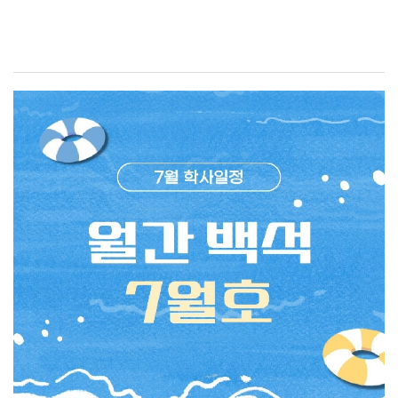
기억에 남는 수업은 무엇인가요?백녹담: 전공 수업 중 가장
하루 쉬어간 후 8월 28일 금요일 16시부터 9월 7일 월요일
기억에 남는 수업은 무엇인가요?재학생: 2학년 때
17시까지 수강 신청 정정이 가능합니다. 개강 후 수강
수강했던 기내 식음료 실무실습 수업이 가장 기억에
정정은 졸업학점 부족 등 부득이한 경우만 실시하며 수강
남습니다.조별로 기내 서비스 시나리오를 직접 작성하고,
정정으로 인한 수업 결석은 출석 인정 불가하니 유의
항공기 모형 실습실에서 카트를 세팅한 뒤 승객과 승무원
바랍니다. 각 일정별 세부 사항은 학교 공지사항을 함께
역할을 나누어 실제 기내 서비스처럼 실습을
확인해 주시기 바랍니다.백녹담의 다양한 활동카카오톡 ㅣ
진행했습니다. 영어로 기내 서비스를 해보고, 칵테일
백석대학교 입학관리처 (평일 9시~18시 실시간 답변)
제조와 와인 종류를 배우는 등 현장과 비슷한 환경을
유튜브 ㅣ 백석대학교 입학관리처인스타그램 ㅣ
경험할 수 있어 가장 인상 깊었습니다. 실제 승무원이 된 것
@baekseok_univ블로그 ㅣ
같은 느낌을 받을 수 있었던 수업이라 더욱 기억에
https://blog.naver.com/buipsi08008월은 여름방학의
남습니다.항공서비스전공 학생들이 가장 많이 하는 고민은
끝자락이자 다가올 2학기를 준비해야 하는 중요한
무엇인가요?백녹담: 항공서비스전공 학생들이 가장 많이
시기입니다. 수강 신청과 등록 등 주요 학사일정을 미리
하는 고민은 무엇인가요?재학생: 현재 3학년이다 보니 저
확인하여 필요한 절차를 놓치지 않도록 유의하시기
역시 취업 준비에 대한 고민이 가장 큽니다. 저뿐만 아니라
바랍니다. 또한 광복절을 맞아 우리가 누리는 자유와
주변 학우들도 비슷한 고민을 많이 하는 것 같습니다. 토익
나라의 소중함을 되새기며, 의미 있는 하루를 보내는 것도
점수를 먼저 준비하는 것이 좋을지, 실무 경험을 쌓기 위해
좋겠습니다. 남은 방학 동안 충분한 휴식과 함께 새 학기를
아르바이트를 하는 것이 좋을지, 자격증을 취득하거나
위한 준비도 차근차근 이어가시길 바라며, 여러분 모두
해외 취업 프로그램에 참여하는 것이 도움이 될지 등 어떤
건강하고 알찬 8월을 보내시기를 백녹담이