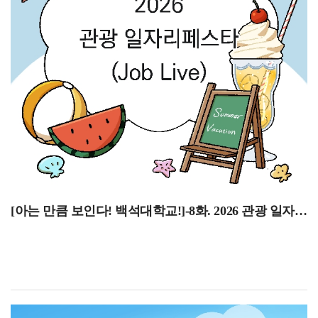
꿈꾸거나 관심 있는 분들에게 도움이 되는 시간이 되길
신청이 진행됩니다. 기간을 잘 확인하시어 미리 시간표
바랍니다!현재 전공에 대해 소개해 주시고, 관련 진로에는
계획을 짜두시기 바랍니다.8월 15일 광복절두 번째로 8월
어떤 것들이 있는지 말씀해 주세요.백녹담: 현재 전공에
15일은 광복절입니다. 광복절은 우리나라가
대해 소개해 주시고, 관련 진로에는 어떤 것들이 있는지
일제강점기에서 벗어나 국권을 되찾은 날을 기념하는
말씀해 주세요.재학생: 항공서비스전공은 객실 승무원을
날입니다. 수많은 독립운동가와 국민의 희생과 노력으로
주로 목표로 하는 전공입니다. 졸업 후에는 대한항공,
이루어진 광복의 의미를 되새기는 날인데요, 이날은
티웨이항공 같은 국내 항공사뿐만 아니라 카타르항공,
단순한 공휴일이 아닌, 우리가 누리는 자유와 나라의
싱가포르항공 등 외항사에도 취업할 수 있습니다.서비스
소중함을 다시 한번 기억하는 뜻깊은 하루가 되길
직무인 만큼 서비스 마인드가 중요하고, 외국어 능력도
바랍니다.8월 24일~8월 28일 재학생 등록 기간세 번째로
필수인데 그중에서도 영어가 가장 중요합니다. 또한
8월 24일부터 8월 28일은 재학생 등록 기간입니다.
기내에서 위급상황이 발생했을 때 대처할 수 있도록 안전
신한은행, 국민은행으로 등록금 납부가 가능하며 2026년
교육을 받고, 기내 식음료 서비스와 같은 실무 교육도 함께
8월 14일 금요일부터 포털 시스템에서 종합정보 중 등록,
[아는 만큼 보인다! 백석대학교!]-8화. 2026 관광 일자리페스타(JOD LIVE)
배우고 있습니다.앞으로의 진로 계획은 어떻게 되시나요?
장학 카테고리에서 등록금 고지서 확인이 가능합니다.
백녹담: 앞으로의 진로 계획은 어떻게 되시나요?재학생:
납부 방법은 고지서에 명시된 가상계좌 중 1개를 선택하여
졸업 후에는 객실 승무원이 되는 것이 가장 큰 목표입니다.
무통장입금 또는 인터넷뱅킹으로 납부하거나 고지서를
외항사보다는 국내 항공사를 희망하고 있으며, 특히
지참하여 신한은행 또는 국민은행 창구에서 납부
대한항공이나 아시아나항공 같은 대형 항공사 또는
가능합니다. 고지서에 명시된 가상계좌는 등록금 수납을
티웨이항공처럼 노선이 다양하고 복지가 좋은 항공사에
위한 가상계좌로 1회에 한하여 입금이 가능하며 기타