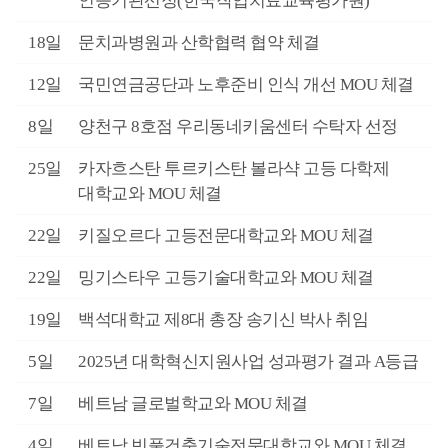
인증기관선정(한국작업치료교육평가원)
월
18일
문치과병원과 산학협력 협약 체결
월
12일
국민연금공단과 노후준비 인식 개선 MOU 체결
월
8일
양천구 8호점 우리동네키움센터 수탁자 선정
월
25일
카자흐스탄 투르키스탄 볼라샥 고등 다학제
대학교와 MOU 체결
월
22일
키질오르다 고등전문대학교와 MOU 체결
월
22일
밍기스타우 고등기술대학교와 MOU 체결
월
19일
백석대학교 제8대 총장 송기신 박사 취임
월
5일
2025년 대학혁신지원사업 성과평가 결과 A등급
월
7일
베트남 글로벌학교와 MOU 체결
월
4일
베트남 빈풀건축기술전문대학교와 MOU 체결