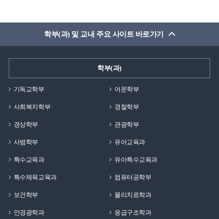
학부(과) 및 교내 주요 사이트 바로가기
학부(과)
기독교학부
어문학부
사회복지학부
경찰학부
경상학부
관광학부
사범학부
유아교육과
특수교육과
유아특수교육과
특수체육교육과
컴퓨터공학부
보건학부
물리치료학과
안경광학과
응급구조학과