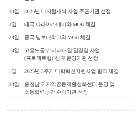
월
30일
2025년 디지털새싹 사업 주관기관 선정
월
2일
태국 다라아카데미와 MOU 체결
월
28일
중국 닝보대학교와 MOU 체결
월
14일
고용노동부‘미래내일 일경험 사업
(프로젝트형)’신규 운영기관 선정
월
1일
2025년 3주기 대학혁신지원사업 협약 체결
월
24일
충청남도 지역공동체활성화센터 운영 및
소통협력공간 수탁기관 선정