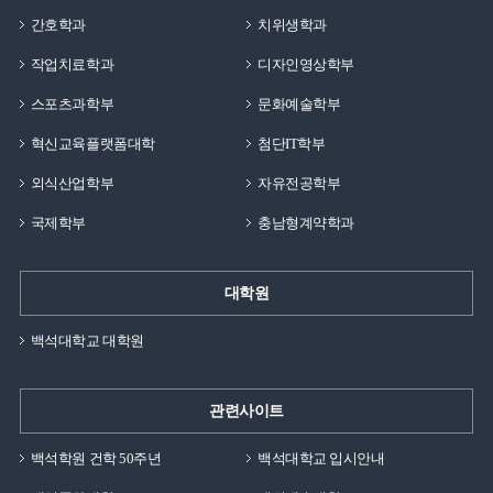
간호학과
치위생학과
작업치료학과
디자인영상학부
스포츠과학부
문화예술학부
혁신교육플랫폼대학
첨단IT학부
외식산업학부
자유전공학부
국제학부
충남형계약학과
대학원
백석대학교 대학원
관련사이트
백석학원 건학 50주년
백석대학교 입시안내