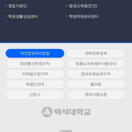
창업지원단
평생교육원(천안)
학생생활상담센터
학생역량관리센터
개인정보처리방침
전화번호검색
정보통신운영규칙
정품소프트웨어사용안내
이메일수집거부
정보보호실천수칙
예결산안내
컬러링
신문고
원격지원요청
(31065)