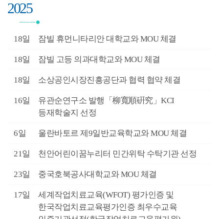
2025
2월
18일
잠빌 휴먼니타리안 대학교와 MOU 체결
2월
18일
잠빌 고등 의과대학교와 MOU 체결
2월
18일
소상공인시장진흥공단과 협력 협약 체결
2월
16일
유관순연구소 발행「柳寬順硏究」KCI
등재학술지 선정
2월
6일
울란바토르 제9일반교육학교와 MOU 체결
1월
21일
천안어린이꿈누리터 민간위탁 수탁기관 선정
0월
23일
중국호북공사대학교와 MOU 체결
0월
17일
세계작업치료교육(WFOT) 평가인증 및
한국작업치료교육평가인증 최우수교육