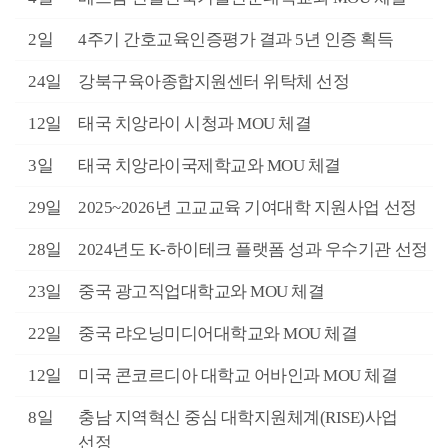
월
2일
4주기 간호교육인증평가 결과 5년 인증 획득
월
24일
강북구육아종합지원센터 위탁체 선정
월
12일
태국 치앙라이 시청과 MOU 체결
월
3일
태국 치앙라이국제학교와 MOU 체결
월
29일
2025~2026년 고교교육 기여대학 지원사업 선정
월
28일
2024년도 K-하이테크 플랫폼 성과 우수기관 선정
월
23일
중국 광고직업대학교와 MOU 체결
월
22일
중국 랴오닝미디어대학교와 MOU 체결
월
12일
미국 콘코르디아 대학교 어바인과 MOU 체결
월
8일
충남 지역혁신 중심 대학지원체계(RISE)사업
선정