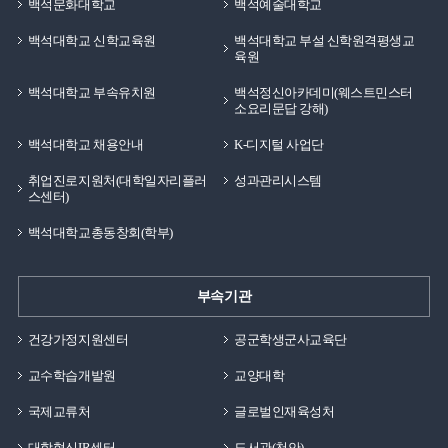
백석문화대학교
백석예술대학교
백석대학교 신학교육원
백석대학교 부설 신학원격평생교
육원
백석대학교 부속유치원
백석정신아카데미(웨스트민스터
소요리문답 강해)
백석대학교 채용안내
K-디지털 사업단
취업진로지원처(대학일자리플러
성과관리시스템
스센터)
백석대학교총동창회(학부)
부속기관
건강가정지원센터
공군학생군사교육단
교수학습개발원
교양대학
국제교류처
글로벌인재육성처
대학혁신IR센터
도서관(천안)