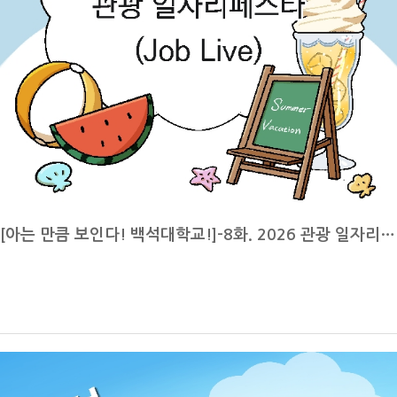
민의 희생과 노력으로 이루어진 광복의 의미를 되새기는 날인데요, 이날
재학생: 항공서비스전공은 객실 승무원을 주로 목표로 하는 전공입니다.
은 단순한 공휴일이 아닌, 우리가 누리는 자유와 나라의 소중함을 다시
졸업 후에는 대한항공, 티웨이항공 같은 국내 항공사뿐만 아니라 카타르
한번 기억하는 뜻깊은 하루가 되길 바랍니다.8월 24일~8월 28일 재학
항공, 싱가포르항공 등 외항사에도 취업할 수 있습니다.서비스 직무인 만
생 등록 기간세 번째로 8월 24일부터 8월 28일은 재학생 등록 기간입니
큼 서비스 마인드가 중요하고, 외국어 능력도 필수인데 그중에서도 영어
다. 신한은행, 국민은행으로 등록금 납부가 가능하며 2026년 8월 14일
가 가장 중요합니다. 또한 기내에서 위급상황이 발생했을 때 대처할 수
금요일부터 포털 시스템에서 종합정보 중 등록, 장학 카테고리에서 등록
있도록 안전 교육을 받고, 기내 식음료 서비스와 같은 실무 교육도 함께
금 고지서 확인이 가능합니다. 납부 방법은 고지서에 명시된 가상계좌 중
배우고 있습니다.앞으로의 진로 계획은 어떻게 되시나요?백녹담: 앞으로
1개를 선택하여 무통장입금 또는 인터넷뱅킹으로 납부하거나 고지서를
의 진로 계획은 어떻게 되시나요?재학생: 졸업 후에는 객실 승무원이 되
지참하여 신한은행 또는 국민은행 창구에서 납부 가능합니다. 고지서에
[아는 만큼 보인다! 백석대학교!]-8화. 2026 관광 일자리페스타(JOD LIVE)
는 것이 가장 큰 목표입니다. 외항사보다는 국내 항공사를 희망하고 있으
명시된 가상계좌는 등록금 수납을 위한 가상계좌로 1회에 한하여 입금이
며, 특히 대한항공이나 아시아나항공 같은 대형 항공사 또는 티웨이항공
가능하며 기타 납입금을 함께 납부할 경우, 수업료와 기타 납입금의 합계
처럼 노선이 다양하고 복지가 좋은 항공사에 관심이 있습니다.이를 위해
금액을 가상계좌로 입금 가능합니다. 기간 내에 본인의 등록금을 납부하
이번 방학에는 토익 공부를 집중적으로 할 계획입니다. 또한 4학년 때 운
여 2학기 수업에 차질이 없도록 하길 바랍니다.8월 24일~8월 28일 조
영되는 글로벌 호스피탈리티 프로그램에도 참여하고 싶습니다. 이 프로
기졸업 신청 기간네 번째로 8월 24일부터 8월 28일은 조기졸업 신청 기
그램을 이수하면 방학 동안 필리핀에서 어학연수를 할 수 있고, 해외 취
간입니다. 조기졸업 신청 자격은 6학기 말까지 매 학기 성적 평점 평균이