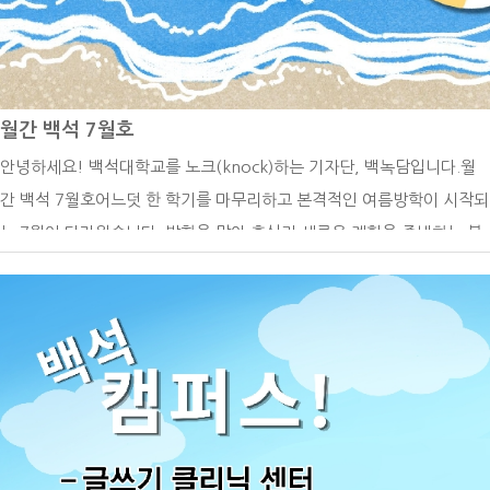
가요?백녹담: 전공 공부 외에 대학생활에서 가장 중요하다고 생각하는
것은 무엇인가요?재학생: 전공 공부도 중요하지만, 다양한 경험을 쌓는
것이 대학생활에서 가장 중요하다고 생각합니다.저 역시 복수전공을 하
고 있으며, 학생회 활동과 동아리, 교내 공모전 등 전공과 직접 관련이 없
월간 백석 7월호
는 활동에도 적극적으로 참여하려고 노력하고 있습니다. 이러한 경험들
안녕하세요! 백석대학교를 노크(knock)하는 기자단, 백녹담입니다.월
은 취업을 준비할 때도 도움이 될 뿐만 아니라, 자신만의 강점과 차별화
간 백석 7월호어느덧 한 학기를 마무리하고 본격적인 여름방학이 시작되
된 경쟁력을 만드는 데 큰 도움이 된다고 생각합니다.백녹담의 더 다양한
는 7월이 다가왔습니다. 방학을 맞아 휴식과 새로운 계획을 준비하는 분
활동들유튜브 백석대학교 입학 관리처인스타그램 - @baekseok_univ
들이 많겠지만, 하계 계절학기와 성적 관련 일정 등 확인해야 할 학사일
네이버 블로그 https://blog.naver.com/buipsi0800카카오톡 백석대
정도 남아 있습니다. 특히 계절학기를 수강하는 학생들은 수업과 과제 일
학교 입학관리처(평일 9시부터 18시까지 답변)이번 인터뷰를 통해 항공
정을 미리 점검하고, 성적 확인과 관련된 공지도 놓치지 않도록 주의해야
서비스학과가 단순히 객실 승무원을 양성하는 전공이 아니라, 서비스 역
합니다. 방학 중에도 필요한 일정을 차분히 준비할 수 있도록 이번 기사
량과 외국어 능력, 안전 의식 등 다양한 전문성을 갖춘 인재를 양성하는
에서는 7월에 진행되는 주요 학사일정을 안내해 드리겠습니다!7월 학사
학과라는 점을 알 수 있었습니다. 또한 재학생의 생생한 경험을 통해 전
일정6월 22일~7월 10일 하계 계절학기, 6월 29일~7월 2일 1학기 성
공 수업과 진로 준비 과정에 대해서도 자세히 살펴볼 수 있었습니다. 항
적 열람 기간, 7월 3일 1학기 성적 마감, 7월 6일~7월 17일 2026-2학
공서비스학과에 관심 있는 학생들이 이번 인터뷰를 통해 학과에 대한 이