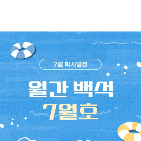
습니다. 영어로 기내 서비스를 해보고, 칵테일 제조와 와인 종류를 배우
학교 입학관리처인스타그램 ㅣ @baekseok_univ블로그 ㅣ https://bl
는 등 현장과 비슷한 환경을 경험할 수 있어 가장 인상 깊었습니다. 실제
og.naver.com/buipsi08008월은 여름방학의 끝자락이자 다가올 2학
승무원이 된 것 같은 느낌을 받을 수 있었던 수업이라 더욱 기억에 남습
기를 준비해야 하는 중요한 시기입니다. 수강 신청과 등록 등 주요 학사
니다.항공서비스전공 학생들이 가장 많이 하는 고민은 무엇인가요?백녹
일정을 미리 확인하여 필요한 절차를 놓치지 않도록 유의하시기 바랍니
담: 항공서비스전공 학생들이 가장 많이 하는 고민은 무엇인가요?재학
다. 또한 광복절을 맞아 우리가 누리는 자유와 나라의 소중함을 되새기
생: 현재 3학년이다 보니 저 역시 취업 준비에 대한 고민이 가장 큽니다.
며, 의미 있는 하루를 보내는 것도 좋겠습니다. 남은 방학 동안 충분한 휴
저뿐만 아니라 주변 학우들도 비슷한 고민을 많이 하는 것 같습니다. 토
식과 함께 새 학기를 위한 준비도 차근차근 이어가시길 바라며, 여러분
익 점수를 먼저 준비하는 것이 좋을지, 실무 경험을 쌓기 위해 아르바이
모두 건강하고 알찬 8월을 보내시기를 백녹담이 응원하겠습니다!
트를 하는 것이 좋을지, 자격증을 취득하거나 해외 취업 프로그램에 참여
하는 것이 도움이 될지 등 어떤 경험을 우선적으로 준비해야 취업 경쟁력
을 높일 수 있을지 많이 고민하게 됩니다.항공서비스 분야는 준비해야 할
요소가 다양하기 때문에 무엇부터 시작해야 할지 막막함을 느끼는 학생
들도 많습니다. 그래서 서로 정보를 공유하거나 선배들의 경험을 참고하
면서 자신에게 맞는 취업 준비 방향을 찾아가는 경우가 많은 것 같습니
다.전공 공부 외에 대학생활에서 가장 중요하다고 생각하는 것은 무엇인