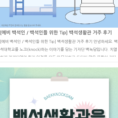
학기 재입학 신청 기간네 번째로 7월 6일부터 7월 17일은 2026-2학기
재입학 신청 기간입니다. 재입학이란 제적된 자가 재입학하여 학업을 계
속하고자 할 경우에 신청할 수 있습니다. 정해진 기간 내에 재입학원과
증빙서류를 첨부하여 교학처에 제출하여야 하며, 소정의 심사를 거쳐 입
[예비 백석인 / 백석인들 위한 Tip] 백석생활관 거주 후기
학을 허락합니다. 다만, 징계나 학업성적 불량, 재학연한 초과로 인한 제
[예비 백석인 / 백석인들 위한 Tip] 백석생활관 거주 후기 안녕하세요. 백
적자에게는 재입학을 허가하지 아니합니다. 또한 재입학자의 재학연한은
석대학교를 노크(knock)하는 이야기를 담는 기자단 백녹담입니다. 치열
잔여수업연한의 3배를 초과할 수 없습니다. 재입학은 1회에 한하여 자격
하게 전개되었던 학기 일정을 모두 마무리하고 드디어 많은 분들이 기다
이 주어집니다.재입학의 지원 자격은 아래와 같습니다.가. 자퇴 또는 제
리시던 종강을 맞이하게 되었습니다! 학기 중에 느꼈던 모든 긴장감과
적(미복학 ․ 미등록 ․ 학사경고)된 학생나. 징계에 의하여 제적된 자는
성적에 대한 압박감을 내려놓고 오직 자신만을 위한 여유를 누릴 수 있는
지원자격이 없음다. 자퇴 또는 제적하였던 학부(과)의 동일학년 이하로
시기를 보내셨으면 합니다! 최근 낮 최고 기온이 크게 오르면서 본격적
재입학을 허가함재입학의 선발 방법은 서류전형에 의해 결정되며 기준은
인 여름 무더위가 찾아오고 있는 것 같습니다. 기온과 함께 습도도 점차
아래와 같습니다.가. 모집단위별로 소정의 접수기간에 100%를 선발함
높아지고 있어서 이로 인해 일상생활에서 자주 피로를 느끼가 느껴지는
나. 소정의 기간 내에 지원자가 초과할 경우에는 이수학기가 많은 자, 취
것 같습니다. 유난히 길고 바쁘게 느껴졌던 봄철이 지나가고 나니 이제는
득한 학점 수가 많은 자, 평점평균이 우수한 자 순으로 선발함재입학을
정말 기온이 높은 여름의 한가운데로 들어서고 있다는 사실이 날씨를 통
희망하는 학우들은 기간 내에 신청하시기 바랍니다.백녹담의 활동카카오