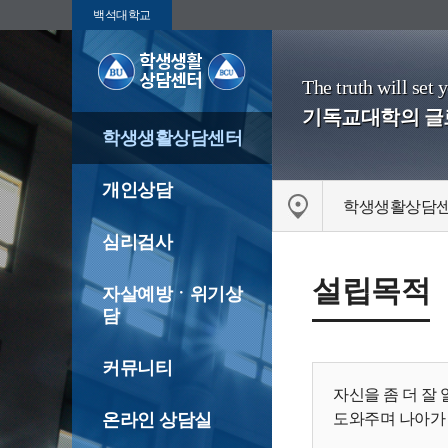
백석대학교
The truth will set 
기독교대학의 
학생생활상담센터
개인상담
학생생활상담
심리검사
설립목적
자살예방ㆍ위기상
담
커뮤니티
자신을 좀 더 잘
온라인 상담실
도와주며 나아가 