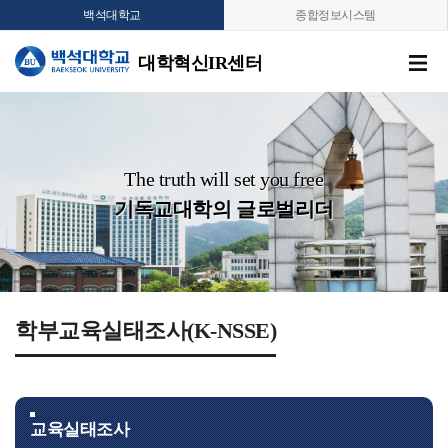
백석대학교
종합정보시스템
대학혁신IR센터
The truth will set you free
기독교대학의 글로벌리더
학부교육실태조사(K-NSSE)
교육실태조사