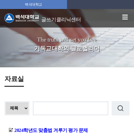
백석대학교
글쓰기클리닉센터
The truth will set you free
기독교대학의 글로벌리더
자료실
2024학년도 맞춤법 겨루기 평가 문제