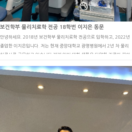
로에 대해서도 함께 이야기할 수 있도록 하고 있습니다.열심히 노력한 결
과 우수 교원에도 선정되는 뜻깊은 결과도 얻었습니다.대학교에 다니면
서 진로에 대해서 정말 많이 고민했었던 거 같습니다. 안경광학과의 경우
보건학부 물리치료학 전공 18학번 이지은 동문
안경사나 검안사만 생각하는 경우가 많은데 정말 많은 진로가 있습니다.
안녕하세요. 2018년 보건학부 물리치료학 전공으로 입학하고, 2022년
가장 기본적인 안경사나 검안사뿐만 아니라 광학 회사, 광학 렌즈 회사
졸업한 이지은입니다. 저는 현재 중앙대학교 광명병원에서 2년 차 물리
등등 많은 곳으로 취업하고 있습니다.취업에 있어서 가장 중요한 건 내가
치료사로 근무하고 있습니다.제게 있어 대학 생활은 다양한 진로와 분야
하고자 하는 일에서 필요한 조건들이 무엇이 있는지 알아보는 게 중요합
에 대해 알아보고 고민하는 시간의 연속이었습니다. 많은 학우분들께서
니다.졸업 후 준비하는것 보다는 대학교에 다니면서 내가 하고자 하는 일
도 저와 같이 미래를 위한 진지한 고민을 이어가고 계실 거라고 생각합니
을 생각해 보고 그것에 맞게 전략을 준비하는 게 중요합니다. 예를 들어
다. 저는 물리치료학과를 졸업한 후, 임상에서의 풍부한 경험을 쌓고 싶
내가 하고자 하는 업무에서 필요한 조건이 석사과정이면 그에게 맞는 대
어 대학병원에 지원하였고 첫 병원에서 다양한 케이스의 환자를 접할 수
학원 진학 준비를 해야 하기 때문입니다.저는 하고자 하는 일이 석사과정
있었습니다. 직접 치료를 계획하고 진행하면서 궁금하고 관심 있는 학회
이 필요했기 때문에 진학하였고 덕분에 지금 원하던 일을 할 수 있게 되
의 교육을 이수하며, 새롭게 배우고 부족한 점을 채우고자 노력했습니다.
었습니다. 저는 대학교 시절을 생각해 보면 행복했던 기억만 남아 있습니
현재는 심장예방재활센터에서 근무하며, 심혈관 질환을 가진 환자를 대
다, 물론 학부 생활할 때는 사람 때문에 힘들었던 일도 많았고, 학업 스트
상으로 심장 재활을 진행하고 있습니다. 환자분들이 건강관리의 중요성
레스나 진로로 관련하여 고민도 많았지만 지나서 생각해 보니 그러한 걱