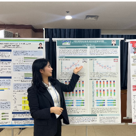
는 바로 어학 성적으로 토익 935점을 달성했습니다. 또한, 오픽 AL, 커
교 홍보대사에 도전해 전국 6월 모의고사에도 실려보고, 항공과를 희망
피 바리스타 2급, 와인 소믈리에, 심폐소생술, 태권도 2단 등 다양한 자
하는 고등학생들에게 꿈이 되어도 보고,항공서비스학과 임원활동을 하
격증을 취득하며 미래를 준비하였습니다. 백녹담 : 청해진 프로그램을 통
며 직접 행사를 기획 및 진행 해보고,태권도 단증 취득을 위해 학교를 마
해 해외에 다녀오셨던 경험이 나중에 취업할 때도 굉장히 좋은 스펙으로
치고 초등학생들과 함께 도장에서 수련을 받기도 했어요.또 미인대회에
작용했을 것 같습니다. 어떻게 해서 신청하게 되셨는지도 함께 말씀 부탁
나가서 대상을 수상을 하기도 했고,서비스경력을 쌓기위해 백화점 안내
드립니다. 우성하 동문 : 네. 문화적인 경험도 많이 쌓고, 해외에서 일하
데스크에서 1년간 경력을 쌓기도 했습니다.이렇게 교내, 대외활동에 끊
고 왔다는 것 자체가 큰 메리트였던 것 같아요. 그때 코로나로 인해 항공
임없이 도전하고 열심히 참여하면서 느낀 점은 모든 경험은 필연적으로
업계 같은 경우는 공채가 거의 없을 시기였는데, 청해진을 통해 경력을
나에게 좋은 배움이 된다는 것이었습니다.경험은 단순히 자기소개서 이
쌓으면 좋을 것 같다고 교수님이 추천해 주셨습니다. 처음에 입학해서 면
력 1줄에 불과하는 게 아니고, 인생에 있어서 평생 좋은 거름과 양분이
담할 때부터 교수님께서 어학 능력 등 저의 역량을 높게 봐주셨고, 코로
될 거라 믿습니다. 코로나19가 전 세계적으로 발병된 2020년, 위기를
나 시기를 잘 보내면 좋겠다는 마음에 가장 도움이 될 수 있는 청해진을
맞은 항공업계는 채용이 전무했고, 그 시기 저는 4학년 졸업예정자였습
추천해 주셨던 것 같습니다. 백녹담 : 그러면 따로 면접 준비하실 때는 특
니다.고교 시절부터 항공 객실승무원이라는 꿈만 바라본 저에게는 세상
별히 학원에 다니신 건지 아니면 다른 방식으로 준비하셨는지 궁금합니
이 무너지는 기분이었습니다.어느 날은 한참을 울었어요 승무원이 아니
다. 우성하 동문 : 면접은 따로 학원 같은 거는 다니지 않았고, 스터디를
고서 하고싶은 일을 생각해본 적이 없을 정도로 저에겐 간절한 꿈이었거
주 5~6회 정도 하면서 굉장히 다양한 사람들에게 피드백을 받았습니다.
든요.그러다 문득 이렇게 우울해하고만 있으면 안되고, 지나간 시간은 다