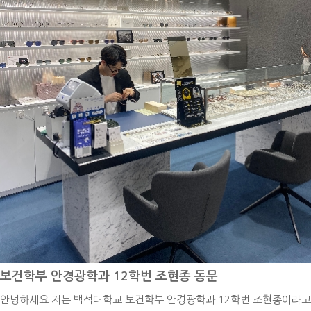
문, 수시 정시 면접 도우미, 입학식 및 졸업식 등 의전 활동들을 달마다
u knew you couldn't fail 이라는 문장을 발견했었습니다. 여러분께서
회, 전공진로설명회 등 다양한 행사들을 진행했습니다. 저는 본인이 얻고
했지만, 그중에서도 입시박람회와 교내외 사진 촬영이 가장 인상 깊었습
는 만약 실패하지 않을 걸 알았다면 얼마나 큰 꿈을 꿨을까요? 앞으로 여
자 하고, 성장하고자 하면 그 분야의 중심에 있어야 한다고 생각했기 때
니다. 전국 대학들이 모이는 입시박람회에서 모교를 대표하여서 참여하
러분이 하시는 일들이 잘 될지 안 될지 아무도 모릅니다. 하지만 시작도
문에 다음 해에는 스포츠과학부 학생회장으로 활동했습니다. 그동안 그
는 만큼 더 성실하고 열심히 해야겠다는 사명감을 가질 수 있었고, 교내
하지 않으신다면 될 일이 없겠죠. 모두가 안 될 거라는 꿈을 꾸시는 것도
누구보다 전공과 학부에 대해 진심이었고 가까이에 있으면서 미래에 대
사진 및 영상 촬영을 통해 모교 메인 홈페이지와 SNS에 실린 제 모습을
좋습니다. The greatest pleasure in life is doing what people say y
한 확신과 방향성을 확인하고 배움에 대한 갈증이 생겨 한 단계 성장할
보며 항상 모교의 얼굴이라 생각하고 학교 구성원으로서의 책임감과 겸
ou cannot do.(Walter Bagehot) 라는 제 좌우명처럼 사람들이 안 될
수 있었습니다. 당신은 겉보기에 노력하고 있을 뿐 이라는 책에 우회했다
손함을 느낄 수 있었습니다. 그 결과 조직 내외에서 긍정적인 반응을 얻
거라고 하는 일을 해냈을 때 삶에서 가장 큰 기쁨을 얻을 수 있을 거니까
고 느껴진 그 길이 최단 직선거리는 아니었을지라도 가장 아름다운 곡선
게 되었으며, 열심히 활동한 보람이 생겨 성취감까지 얻을 수 있었습니
요. 가능성이 0.1%라도 있다면 도전하세요. 어떠한 꿈을 꾸시던 항상 응
이다. 라는 구절이 제 심금을 울렸습니다. 저는 경험을 최우선으로 중요
다. 홍보대사를 하는 동안 모교를 대중에게 소개하고 긍정적인 이미지를
원하겠습니다.
시합니다. 물론 책이나 간접적인 경험을 통해서 배울 수도 있지만 직접
확산시킬 수 있어 뿌듯한 경험을 할 수 있었습니다. 이러한 경험들이 쌓
경험하는 것과는 천지차이라고 생각합니다. 혹자는 저의 소중한 경험을
이고 쌓여서 나날이 성장하게 되었고, 저에겐 잊지 못할 추억으로 남을
시간 낭비라고 말합니다. 하지만 저는 학생회장이라는 경험이 자격증 취
수 있었습니다.저는 대학 생활을 하는 후배들에게 가장 중요하게 생각하
득을 위한 시간보다 훨씬 더 소중하게 느껴졌습니다. 왜냐하면 물론 취업
고 강조하고 싶은 부분은 마음가짐과 태도입니다. 저는 전공 수업이든 교
이나 전공 지식을 습득하는 데 있어서 다소 느릴 수 있지만, 대학생 신분
보건학부 안경광학과 12학번 조현종 동문
양 수업이든 강의를 듣는 그 순간만큼은 하나라도 더 배워야겠다는 마음
으로만 할 수 있는 다양한 경험을 해보고 싶었기 때문입니다. 선후배가
안녕하세요 저는 백석대학교 보건학부 안경광학과 12학번 조현종이라고
가짐과 태도를 가지며 임해 왔습니다. 수업 중 나에게 도움이 되는 부분
아닌 목표를 향해 함께 나아가는 사회 초년생으로서, 동료로서 이야기하