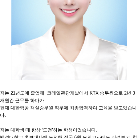
저는
21
년도에 졸업해
,
코레일관광개발에서
KTX
승무원으로
2
년
3
개월간 근무를 하다가
현재 대한항공 객실승무원 직무에 최종합격하여 교육을 받고있습니
다
.
저는 대학생 때 항상
‘
도전
’
하는 학생이었습니다
.
백석대학교 홍보대사에 도전해 전국
6
월 모의고사에도 실려보고
,
항