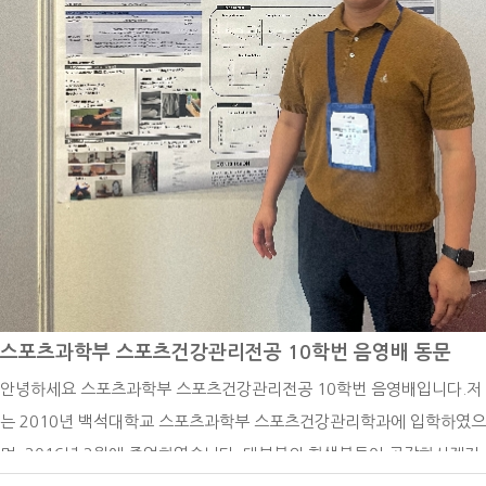
에 도움이 될만한 자격증을 취득하며 시간을 보냈습니다.그러다 2023
맞다고 하더라도 연구를 하고, 자료를 만드는 일이 고되다고 느껴지기도
년, 항공업계가 다시 활발해지고 있는 지금 27살이라는 어리지 않은 나
합니다. 하지만 조금 더 인내하고 결과물을 완성하면, 다른 사람들 눈에
이에 다시 항공객실승무원에 도전해 꿈에 그리던 대한항공 객실승무원에
는 안이뻐 보일 수 있어도 제 눈에는 이뻐보이는 결과물들이 생겨 보람을
최종합격하게 되었습니다. 내가 하고싶은 일이 타의로, 어떠한 예기치 못
느낍니다. 그리고 그 결과물들을 통해 정책 개선을 위한 활동들로 이어지
한 상황으로 인해 시도조차 못 하는 상황이 있을 수 있잖아요. 그 때 낙담
는데, 그 활동의 결실로 정책이 변화한다는 이야기를 들을 때엔 세상을
해 있기보다는 더 좋은 방향을 잡아 새로운 일에 도전하고,본인을 더 성
조금이나마 더 나아지게하는데 일조했다는 생각에 뿌듯해지기도 합니다.
장시키는 것이 중요하다고 생각합니다. 여러분들도 무엇이든 실패를 두
연구원으로써 일을 하다보면, 다양한 분야의 멋진 연구자분들의 연구와
려워하기보단 이것저것 여러 방면으로 도전함으로써 세상을 더 넓고 다
결과물들을 보게됩니다. 기발하고 과학적인 연구 방법들을 통해 현상을
양하게 바라볼 수 있는 용기가 항상 함께했으면 좋겠습니다!
여러 각도에서 바라보고, 파악함으로써 세상에 숨어있던 현상들을 명확
하게 볼수 있다고 생각합니다. 그렇기에 하나님께서 만드시고, 사람들이
스포츠과학부 스포츠건강관리전공 10학번 음영배 동문
살아가고 있는 이 세상을 알아가기 위해 더욱 힘써야겠다는 다짐을 하게
안녕하세요 스포츠과학부 스포츠건강관리전공 10학번 음영배입니다.저
됩니다. 그렇기에 앞으로 학문적으로 더욱 공부를 하고, 연구하는 방법을
는 2010년 백석대학교 스포츠과학부 스포츠건강관리학과에 입학하였으
더욱 공부해야겠다는 생각이 들어 퇴근 후 시간에 통계 공부, 관련된 학
며, 2016년 2월에 졸업하였습니다. 대부분의 학생분들이 공감하시겠지
문 서적 스터디, 자격증 취득 등의 활동으로 시간을 활용하고 있습니다.