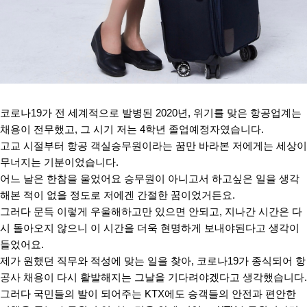
코로나
19
가 전 세계적으로 발병된
2020
년
,
위기를 맞은 항공업계는
채용이 전무했고
,
그 시기 저는
4
학년 졸업예정자였습니다
.
고교 시절부터 항공 객실승무원이라는 꿈만 바라본 저에게는 세상이
무너지는 기분이었습니다
.
어느 날은 한참을 울었어요 승무원이 아니고서 하고싶은 일을 생각
해본 적이 없을 정도로 저에겐 간절한 꿈이었거든요
.
그러다 문득 이렇게 우울해하고만 있으면 안되고
,
지나간 시간은 다
시 돌아오지 않으니 이 시간을 더욱 현명하게 보내야된다고 생각이
들었어요
.
제가 원했던 직무와 적성에 맞는 일을 찾아
,
코로나
19
가 종식되어 항
공사 채용이 다시 활발해지는 그날을 기다려야겠다고 생각했습니다
.
그러다 국민들의 발이 되어주는
KTX
에도 승객들의 안전과 편안한