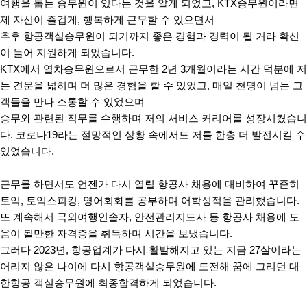
여행을 돕는 승무원이 있다는 것을 알게 되었고
, KTX
승무원이라면
제 자신이 즐겁게
,
행복하게 근무할 수 있으면서
추후 항공객실승무원이 되기까지 좋은 경험과 경력이 될 거라 확신
이 들어 지원하게 되었습니다
.
KTX
에서 열차승무원으로서 근무한
2
년
3
개월이라는 시간 덕분에 저
는 견문을 넓히며 더 많은 경험을 할 수 있었고
,
매일 천명이 넘는 고
객들을 만나 소통할 수 있었으며
승무와 관련된 직무를 수행하며 저의 서비스 커리어를 성장시켰습니
다
.
코로나
19
라는 절망적인 상황 속에서도 저를 한층 더 발전시킬 수
있었습니다
.
근무를 하면서도 언젠가 다시 열릴 항공사 채용에 대비하여 꾸준히
토익
,
토익스피킹
,
영어회화를 공부하며 어학성적을 관리했습니다
.
또 계속해서 국외여행인솔자
,
안전관리지도사 등 항공사 채용에 도
움이 될만한 자격증을 취득하며 시간을 보냈습니다
.
그러다
2023
년
,
항공업계가 다시 활발해지고 있는 지금
27
살이라는
어리지 않은 나이에 다시 항공객실승무원에 도전해 꿈에 그리던 대
한항공 객실승무원에 최종합격하게 되었습니다
.