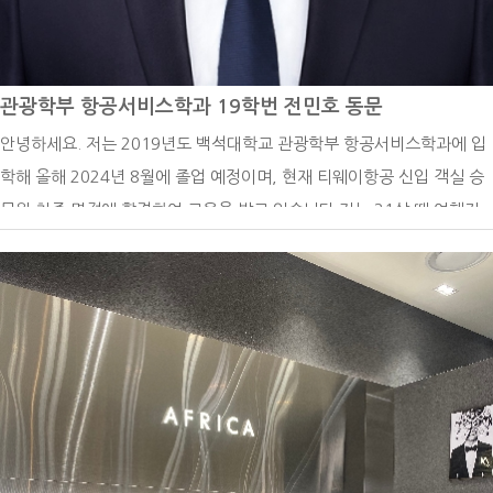
작하세요! 상황이 닥치면 어떻게든 해내게 되어 있습니다. 시간 부족, 도
익창출을 하기 위한 직업 등 다양한 목적이 있습니다. 그 목적을 달성하
전과 같이 불편한 상황만이 나를 강하게 만들어 줍니다. 실패해도 괜찮습
기 위해선 운동을 하는 것도 중요하지만, 나에게 맞는 운동을 찾아서, 얼
니다. 저는 대학 재학 중에 이루고자 했던 목표들을 모두 이뤘는데요. 그
마나 어떻게 해야 하는지가 더 중요합니다. 그런 기준을 설정하기 위해서
관광학부 항공서비스학과 19학번 전민호 동문
러면서 점점 실패에 대한 두려움이 상당히 커졌고, 실패 속에서 얻은 부
밟아야 하는 가장 첫 번째 발걸음은 자신의 체력 수준을 인지하는 것입니
안녕하세요. 저는 2019년도 백석대학교 관광학부 항공서비스학과에 입
정적 감정은 정체성에까지 영향을 줬습니다. 그런데 돌아보면 그 과정들
다. 그 체력수준을 체계적이고 구체적으로 인지시켜주고 함께할 수 있는
학해 올해 2024년 8월에 졸업 예정이며, 현재 티웨이항공 신입 객실 승
이 오히려 더 좋은 결과들을 만들어 주었습니다. 잊고 있던 유학의 꿈을
직업이라고 생각했기 때문에 체력측정사로 근무하게 되었습니다. 저는
무원 최종 면접에 합격하여 교육을 받고 있습니다.저는 21살 때 여행자
되찾아 준 것처럼 실패는 더 좋은 결과를 만들어 주기 위해 방향을 바꿔
군 전역 후 복학을 한 2020년도는 covid-19로 인해 모든 수업이 전면 비
금을 모아 40일간의 유럽 배낭여행을 했던 경험이 있습니다. 혼자 여행
주는 기차의 선로전환기와 같다는 것을 알게 됐습니다. 하고자 하는 일이
대면으로 진행이 되었고 국가적으로 행사들도 취소되는 상황이었습니다.
을 하는 동안 생각하는 시간들이 많았는데, 진로 선택을 고민하던 도중
라도 or 아니더라도 분명 배울 것이 있을 테니 무작정 시작하세요!혹시
그 당시에 저는 전공과 제 자신에 대한 의심과 궁금증이 계속해서 커져만
기내 안에서 전문적으로 서비스를 제공하며 책임감을 가지고 일하시는
대학원 진학을 하고자 하시는 분이 계시다면 자기소개서와 학업계획서를
갔습니다. 그 의심과 궁금증을 해소하기 위해 저는 제 전공의 중심으로
객실 승무원의 모습이 너무나도 멋있어 보여 이 진로를 선택하게 되었습
작성하시기 전에 각 학교별로 수업 커리큘럼이나 교수님의 연구를 보면
직접 파고들기로 마음먹었습니다. 다음 해에 전공 학생회장으로 활동하
니다. 저는 대학교에 다니는 4년 동안 원하는 꿈을 이루기 위해 매 순간
서 그에 맞게 자신만의 스토리를 만들어 작성하는 게 중요하다고 생각합
게 되었고 covid-19로 인해 취소되었던 전공 관련 행사들을 페이스북,
최선을 다했습니다. 4.27의 학점으로 졸업했으며, 백석대학교 홍보대사
니다. 그리고 학부 과정에서 많은 경험을 해보셔야 지원서 작성 시에 사
인스타그램, 유튜브 등 다양한 sns를 통해 진행하였습니다. 특히 제가 가
를 1학년과 4학년 때 총 두 번 하면서 적극적으로 학교를 홍보하고 널리
용할 재료가 많아지기 때문에 도움이 안 될 것 같은 것들도 도전하시고,
장 궁금했고, 모든 학생들이 관심 있어 할 취업에 대한 콘텐츠를 많이 다
알리기 위해 노력했습니다. 중학생을 대상으로 한 전공 체험 및 모교 방
성취하세요. 인스타그램을 보던 중 How big would you dream, if yo
뤘습니다. 졸업 후 취업한 선배들을 인터뷰했고, 스포츠 진학/진로 박람