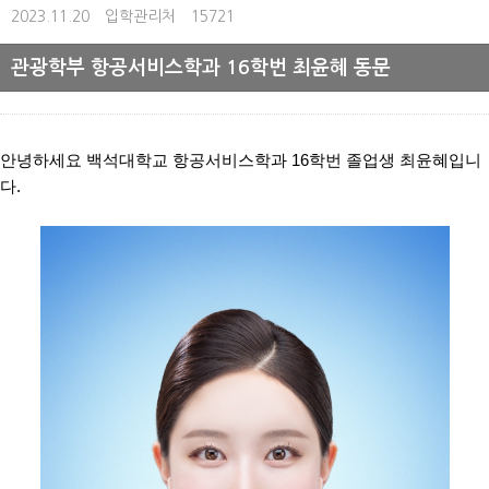
2023.11.20
입학관리처
15721
관광학부 항공서비스학과 16학번 최윤혜 동문
안녕하세요 백석대학교 항공서비스학과
16
학번 졸업생 최윤혜입니
다
.