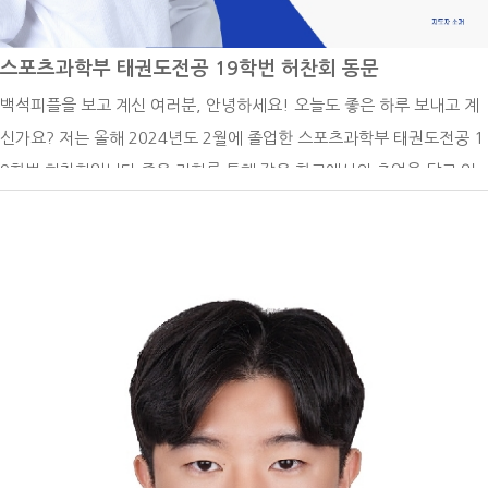
을 줄 수 있도록 브랜드 로고, 웹사이트, SNS 콘텐츠, 마케팅 전략까지
직접 기획하고 실행했습니다. 그렇게 고객과의 신뢰 형성, 차별화된 서비
스포츠과학부 태권도전공 19학번 허찬회 동문
스 포지셔닝에 집중하며 하나의 브랜드로 성장시키기 위해 노력하고 있
백석피플을 보고 계신 여러분, 안녕하세요! 오늘도 좋은 하루 보내고 계
습니다. - 후배들에게 하고 싶은 말을 자유롭게 써주세요. -저는 대학 시
신가요? 저는 올해 2024년도 2월에 졸업한 스포츠과학부 태권도전공 1
절 공모전과 학업을 병행하며 디자인 능력을 키웠습니다. 사실 정말 열심
9학번 허찬회입니다.좋은 기회를 통해 같은 학교에서의 추억을 담고 있
히 살았던 것 같습니다. 한편으로는 지금 생각해보면 학업을 충실히 하는
는 여러분에게 제 이야기를 나눌 수 있어 기쁩니다! - 지금 하고 있는 일
것도 중요하지만, 학생 때 할 수 있는 것들을 더 즐겼으면 어땠을까 하는
을 소개해 주세요. -저는 현재 미국 펜실베니아에 위치한 Sky Taekwon
생각도 드는 것 같습니다. 배운 것은 사라지지 않기 때문에, 어떻게 활용
do Dresher라는 곳에서 잠시 일을 하고 있고, 내년 9월 영국에 위치한
할지는 스스로 결정해야 할 것입니다. 여러분이 지금 배우는 것들이 당장
Loughborough University에 스포츠 매니지먼트 석사과정으로 입학할
은 특정 분야에만 적용될 것처럼 보일 수도 있겠지만, 시간이 지나면 예
예정입니다. 올해 태권도전공 친구들과 함께 대한체육회 스포츠마케팅
상치 못한 곳에서 강력한 무기가 될 수 있는 것 같습니다. 그러니 지금의
서포터즈(스마터즈) 활동을 하면서 이 분야에 대한 한국의 많은 스포츠
과정에 최선을 다하고, 기회가 왔을 때 적극적으로 도전해 보시는 것도
협회(기관)들의 인식 및 경영적 부족함을 느꼈고, 스포츠 매니지먼트를
추천드립니다.
공부해보고 싶어 대학원 진학을 선택하게 되었습니다. 대학 선택에 있어
서는 올해 국내 대학원을 준비했지만 개인적인 실수로 지원을 하지 못하