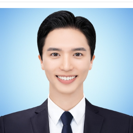
즈의 서포트를 받는 약 30개의 협회들에서도 마케팅에 노력을 가하는 단
육부에 속해있는 국민체력100 천안체력인증센터에서 체력측정사로 근
체는 손에 꼽힌다는 것을 알게 되었습니다. 오히려 자연스럽게 수요가 지
무하고 있습니다. 국민체력100은 국가가 지정한 공인 인증 기관으로써
속되는 인기종목들이 더욱 마케팅에 노력을 다하면서 자발적 마케팅 빈
국민의 체력 및 건강 증진에 목적을 두고 체력 상태를 과학적 방법에 의
익빈부익부 현상이 만들어지고 있었습니다. 요즘 시대에 스포츠 마케팅
해 측정 평가를 하여 운동 상담 및 처방을 해 주는 대국민 무상 스포츠 복
은 작은 노력도 큰 변화를 가져올 수 있는 분야라고 생각합니다. 스포츠
지 서비스입니다. 국민체력100에 참가한 모든 국민들에게는 체력수준
분야로의 취업이나 진학을 원하시지만 꿈을 정하지 못하신 분들이 계시
맞춤형 운동 프로그램을 제공하고 운동에 꾸준히 참가할 수 있도록 체계
다면 한 번 도전해보시는 것도 좋을 것 같습니다. 태권도 산업에서는 해
적으로 관리하며, 체력수준에 따라 국가 공인 인증서를 발급합니다. 만 4
외 시장의 발전 가능성을 꼭 염두하고 계셔야 된다고 말씀드리고 싶습니
세~6세 유아기와 만 11세 이상 대한민국 국민이면 누구나 참여 가능하
다. 타 전공보다 해외 활동이 많은 것부터 느껴지듯 해외에서의 태권도
며, 전국 체력인증센터에서 서비스를 무료로 제공하고 있습니다. 저는 체
수요가 크다는 것을 알 수 있고, 해외 인턴을 다녀오신 분들은 아시겠지
력측정사로 근무하기 전에 백석대학교 배드민턴 선수단과 서울OO세상
만 한국 전통 무술을 한국인이 전문선수로서 수련했다는 부분이 외국인
병원 스포츠재활연구소에서 실습 트레이너 경험을 쌓았고, OO군청 씨
들에게 큰 매력으로 다가간다는 것을 알 수 있습니다. 큰 인정을 받으면
름단에서 선수트레이너로 근무하기도 했습니다. 스포츠 현장에서 시간을
서 외국어를 배우고 발전된 스스로의 모습을 되돌아봤을 때 다가오는 행
보내다 보니 운동에서 가장 중요한 것이 무엇일까? 라는 생각을 하게 되
복감은 이루 말할 수 없을 것입니다! - 후배들에게 하고 싶은 말을 자유롭
었습니다. 저는 운동에서 가장 중요한 것은 목적이라고 생각합니다. 누군
게 써주세요. -해야 할까? 괜찮은 건가? 도움이 될까? 고민하지 말고 시
가에게는 스트레스를 해소시켜주는 취미, 건강을 관리하기 위한 수단, 수