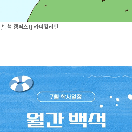
전공 수업 중 가장 기억에 남는 수업은 무엇인가요?재학생: 2학년 때 수
업학점 부족 등 부득이한 경우만 실시하며 수강 정정으로 인한 수업 결석
강했던 기내 식음료 실무실습 수업이 가장 기억에 남습니다.조별로 기내
은 출석 인정 불가하니 유의 바랍니다. 각 일정별 세부 사항은 학교 공지
서비스 시나리오를 직접 작성하고, 항공기 모형 실습실에서 카트를 세팅
사항을 함께 확인해 주시기 바랍니다.백녹담의 다양한 활동카카오톡 ㅣ
[백석 캠퍼스!] 카피킬러편
한 뒤 승객과 승무원 역할을 나누어 실제 기내 서비스처럼 실습을 진행했
백석대학교 입학관리처 (평일 9시~18시 실시간 답변)유튜브 ㅣ 백석대
습니다. 영어로 기내 서비스를 해보고, 칵테일 제조와 와인 종류를 배우
학교 입학관리처인스타그램 ㅣ @baekseok_univ블로그 ㅣ https://bl
는 등 현장과 비슷한 환경을 경험할 수 있어 가장 인상 깊었습니다. 실제
og.naver.com/buipsi08008월은 여름방학의 끝자락이자 다가올 2학
승무원이 된 것 같은 느낌을 받을 수 있었던 수업이라 더욱 기억에 남습
기를 준비해야 하는 중요한 시기입니다. 수강 신청과 등록 등 주요 학사
니다.항공서비스전공 학생들이 가장 많이 하는 고민은 무엇인가요?백녹
일정을 미리 확인하여 필요한 절차를 놓치지 않도록 유의하시기 바랍니
담: 항공서비스전공 학생들이 가장 많이 하는 고민은 무엇인가요?재학
다. 또한 광복절을 맞아 우리가 누리는 자유와 나라의 소중함을 되새기
생: 현재 3학년이다 보니 저 역시 취업 준비에 대한 고민이 가장 큽니다.
며, 의미 있는 하루를 보내는 것도 좋겠습니다. 남은 방학 동안 충분한 휴
저뿐만 아니라 주변 학우들도 비슷한 고민을 많이 하는 것 같습니다. 토
식과 함께 새 학기를 위한 준비도 차근차근 이어가시길 바라며, 여러분
익 점수를 먼저 준비하는 것이 좋을지, 실무 경험을 쌓기 위해 아르바이
모두 건강하고 알찬 8월을 보내시기를 백녹담이 응원하겠습니다!
트를 하는 것이 좋을지, 자격증을 취득하거나 해외 취업 프로그램에 참여
하는 것이 도움이 될지 등 어떤 경험을 우선적으로 준비해야 취업 경쟁력
을 높일 수 있을지 많이 고민하게 됩니다.항공서비스 분야는 준비해야 할