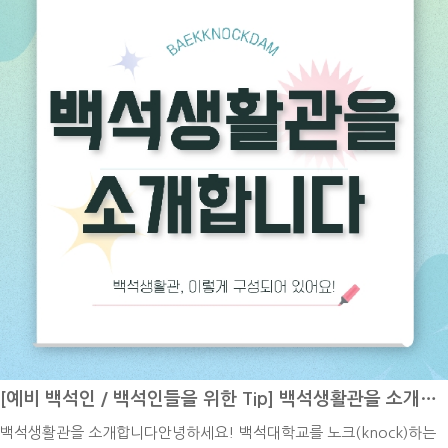
인 여름 무더위가 찾아오고 있는 것 같습니다. 기온과 함께 습도도 점차
아래와 같습니다.가. 모집단위별로 소정의 접수기간에 100%를 선발함
높아지고 있어서 이로 인해 일상생활에서 자주 피로를 느끼가 느껴지는
나. 소정의 기간 내에 지원자가 초과할 경우에는 이수학기가 많은 자, 취
것 같습니다. 유난히 길고 바쁘게 느껴졌던 봄철이 지나가고 나니 이제는
득한 학점 수가 많은 자, 평점평균이 우수한 자 순으로 선발함재입학을
정말 기온이 높은 여름의 한가운데로 들어서고 있다는 사실이 날씨를 통
희망하는 학우들은 기간 내에 신청하시기 바랍니다.백녹담의 활동카카오
해 실감이 나는 것 같습니다. 이번 여름을 탈 없이 잘 보내셨으면 하는 마
톡 ㅣ 백석대학교 입학관리처 (평일 9시~18시 실시간 답변)유튜브 ㅣ 백
음이 큽니다. 이번 방학 기간이 단순히 시간을 보내는 것에 그치지 않고
석대학교 입학관리처인스타그램 ㅣ @baekseok_univ블로그 ㅣ http
다음 학기를 힘차게 시작할 수 있도록 몸과 마음을 단단하게 만드는 유익
s://blog.naver.com/buipsi0800지금까지 7월에 진행되는 주요 학사
한 시간이 되기를 진심으로 바랍니다. 한 학기 동안 정말 고생 많으셨으
일정을 함께 살펴보았습니다. 방학 기간에도 하계 계절학기와 성적 확인
며, 다들 건강하고 평안한 종강을 누리시기를 바랍니다. 오늘은 백석생활
등 놓치지 말아야 할 일정이 이어지는 만큼, 안내된 기간과 세부 사항을
관을 장기간으로 사용한 학생의 입장으로 백석대학교 백석생활관의 장점
미리 확인해 두시기 바랍니다.한 학기 동안 수업과 과제를 위해 달려오신
들을 소개시켜드리고자 합니다. 개인적인 주관이 섞여있다는 것을 참고
학생 여러분 모두 고생 많으셨습니다. 남은 학사일정도 차질 없이 마무리
하여 주세요! 1. 저렴한 비용을 통한 주거 부담 완화대학 기숙사는 학교
하시고, 충분한 휴식과 함께 의미 있는 여름방학을 보내시기 바랍니다!
주변의 원룸이나 오피스텔에서 개인적으로 자취를 하는 것과 비교했을
[예비 백석인 / 백석인들을 위한 Tip] 백석생활관을 소개합니다
때 주거 비용을 획기적으로 절감할 수 있다는 가장 강력한 경제적 장점을
백석생활관을 소개합니다안녕하세요! 백석대학교를 노크(knock)하는
가지고 있는 것 같습니다. 대학가 주변의 월세와 보증금이 크게 오른 상