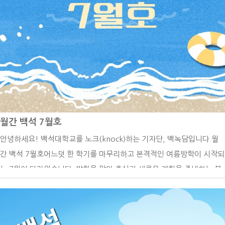
요소가 다양하기 때문에 무엇부터 시작해야 할지 막막함을 느끼는 학생
들도 많습니다. 그래서 서로 정보를 공유하거나 선배들의 경험을 참고하
면서 자신에게 맞는 취업 준비 방향을 찾아가는 경우가 많은 것 같습니
다.전공 공부 외에 대학생활에서 가장 중요하다고 생각하는 것은 무엇인
가요?백녹담: 전공 공부 외에 대학생활에서 가장 중요하다고 생각하는
것은 무엇인가요?재학생: 전공 공부도 중요하지만, 다양한 경험을 쌓는
것이 대학생활에서 가장 중요하다고 생각합니다.저 역시 복수전공을 하
고 있으며, 학생회 활동과 동아리, 교내 공모전 등 전공과 직접 관련이 없
월간 백석 7월호
는 활동에도 적극적으로 참여하려고 노력하고 있습니다. 이러한 경험들
안녕하세요! 백석대학교를 노크(knock)하는 기자단, 백녹담입니다.월
은 취업을 준비할 때도 도움이 될 뿐만 아니라, 자신만의 강점과 차별화
간 백석 7월호어느덧 한 학기를 마무리하고 본격적인 여름방학이 시작되
된 경쟁력을 만드는 데 큰 도움이 된다고 생각합니다.백녹담의 더 다양한
는 7월이 다가왔습니다. 방학을 맞아 휴식과 새로운 계획을 준비하는 분
활동들유튜브 백석대학교 입학 관리처인스타그램 - @baekseok_univ
들이 많겠지만, 하계 계절학기와 성적 관련 일정 등 확인해야 할 학사일
네이버 블로그 https://blog.naver.com/buipsi0800카카오톡 백석대
정도 남아 있습니다. 특히 계절학기를 수강하는 학생들은 수업과 과제 일
학교 입학관리처(평일 9시부터 18시까지 답변)이번 인터뷰를 통해 항공
정을 미리 점검하고, 성적 확인과 관련된 공지도 놓치지 않도록 주의해야
서비스학과가 단순히 객실 승무원을 양성하는 전공이 아니라, 서비스 역