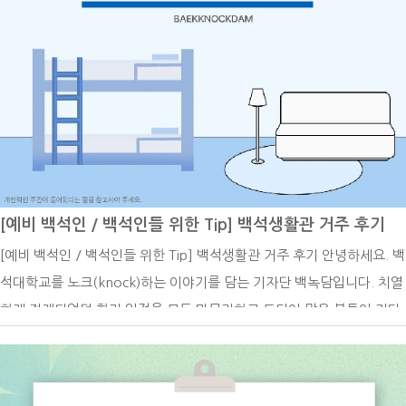
는 종합정보시스템을 통해 다시 한번 확인하면 좋을 것 같습니다!한 학
기 동안 수업과 과제를 위해 노력하신 학생 여러분 모두 고생 많으셨습니
다. 7월 3일 이후 본인의 최종 성적을 확인하시고, 지난 학기를 돌아보며
다가오는 학기를 준비해 보시기 바랍니다! 7월 6일~7월 12일 2026-2
학기 재입학 신청 기간네 번째로 7월 6일부터 7월 17일은 2026-2학기
재입학 신청 기간입니다. 재입학이란 제적된 자가 재입학하여 학업을 계
속하고자 할 경우에 신청할 수 있습니다. 정해진 기간 내에 재입학원과
증빙서류를 첨부하여 교학처에 제출하여야 하며, 소정의 심사를 거쳐 입
[예비 백석인 / 백석인들 위한 Tip] 백석생활관 거주 후기
학을 허락합니다. 다만, 징계나 학업성적 불량, 재학연한 초과로 인한 제
[예비 백석인 / 백석인들 위한 Tip] 백석생활관 거주 후기 안녕하세요. 백
적자에게는 재입학을 허가하지 아니합니다. 또한 재입학자의 재학연한은
석대학교를 노크(knock)하는 이야기를 담는 기자단 백녹담입니다. 치열
잔여수업연한의 3배를 초과할 수 없습니다. 재입학은 1회에 한하여 자격
하게 전개되었던 학기 일정을 모두 마무리하고 드디어 많은 분들이 기다
이 주어집니다.재입학의 지원 자격은 아래와 같습니다.가. 자퇴 또는 제
리시던 종강을 맞이하게 되었습니다! 학기 중에 느꼈던 모든 긴장감과
적(미복학 ․ 미등록 ․ 학사경고)된 학생나. 징계에 의하여 제적된 자는
성적에 대한 압박감을 내려놓고 오직 자신만을 위한 여유를 누릴 수 있는
지원자격이 없음다. 자퇴 또는 제적하였던 학부(과)의 동일학년 이하로
시기를 보내셨으면 합니다! 최근 낮 최고 기온이 크게 오르면서 본격적
재입학을 허가함재입학의 선발 방법은 서류전형에 의해 결정되며 기준은