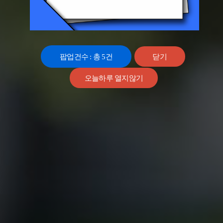
팝업건수 : 총
5
건
닫기
오늘하루 열지않기