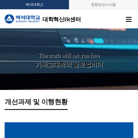
백석대학교
종합정보시스템
대학혁신IR센터
The truth will set you free
기독교대학의 글로벌리더
개선과제 및 이행현황