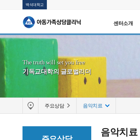
백석대학교
센터소개
The truth will set you free
기독교대학의 글로벌리더
주요상담
음악치료
음악치료
주요상담