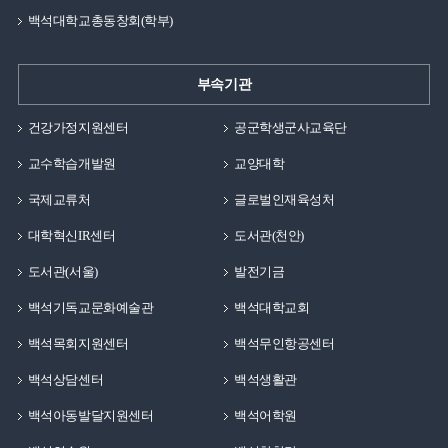
백석대학교총동창회(학부)
부속기관
건강가정지원센터
공군학생군사교육단
교수학습개발원
교양대학
국제교류처
글로벌인재육성처
대학혁신IR센터
도서관(천안)
도서관(서울)
발전기금
백석기독교문화예술관
백석대학교회
백석목회지원센터
백석무인항공센터
백석상담센터
백석생활관
백석아동발달지원센터
백석어학원