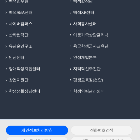
백석연수원
백석합창단
백석ABA센터
백석XR센터
사이버캠퍼스
사회봉사센터
산학협력단
아동가족상담클리닉
유관순연구소
육군학생군사교육단
인권센터
인성개발본부
장애학생지원센터
지역혁신추진단
창업지원단
평생교육원(천안)
학생생활상담센터
학생역량관리센터
개인정보처리방침
전화번호검색