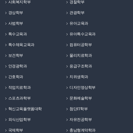
사회복지학부
경찰학부
경상학부
관광학부
사범학부
유아교육과
특수교육과
유아특수교육과
특수체육교육과
컴퓨터공학부
보건학부
물리치료학과
안경광학과
응급구조학과
간호학과
치위생학과
작업치료학과
디자인영상학부
스포츠과학부
문화예술학부
혁신교육플랫폼대학
첨단IT학부
외식산업학부
자유전공학부
국제학부
충남형계약학과