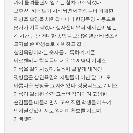
까지 몰려들면서 열기는 첨차 고조되갔다.
오후2시 카운트가 시작되면서 학생들이 거대한
핏방울 모양을 채워갈때마다 한명두명 자동으로
숫자가 기록되었다. 행사준비부터 세시간이 넘는
긴 시간 동안 거대한 핏방울 모양은 빨간 티셧츠와
모자를 쓴 학생들로 채워졌고 결국
삼천육명이라는 숫자를 기록하며 기존
아르헨티나 학생들이 세운 1728명의 기네스
기록을 갈아치웠다. 설원에 빨갛게 새겨진
핏방울은 삼천육명의 사람들이 아닌 말그대로
아름다운 핏방울 그 자체였다. 성공적으로 기네스
기록이 달성된 순간 그동안 격려하며 고생한
순간들을 떠올리면서 교수,직원,학생들이 누가
먼저랄것없이 서로 일제히 환호를 지르며
기뻐했다.