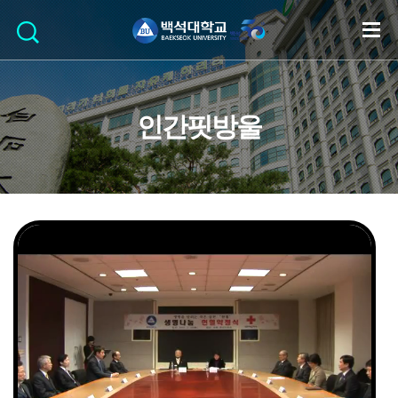
인간핏방울