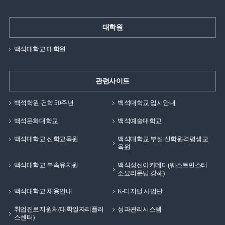
대학원
백석대학교 대학원
관련사이트
백석학원 건학 50주년
백석대학교 입시안내
백석문화대학교
백석예술대학교
백석대학교 신학교육원
백석대학교 부설 신학원격평생교
육원
백석대학교 부속유치원
백석정신아카데미(웨스트민스터
소요리문답 강해)
백석대학교 채용안내
K-디지털 사업단
취업진로지원처(대학일자리플러
성과관리시스템
스센터)