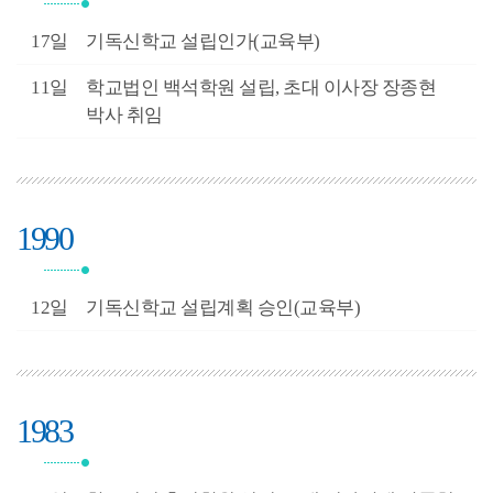
2월
17일
기독신학교 설립인가(교육부)
3월
11일
학교법인 백석학원 설립, 초대 이사장 장종현
박사 취임
1990
1월
12일
기독신학교 설립계획 승인(교육부)
1983