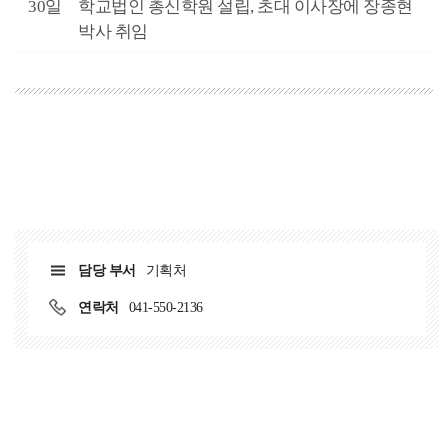
5월
30일
학교법인 총신학원 설립, 초대 이사장에 장종현
박사 취임
담당 부서
기획처
연락처
041-550-2136