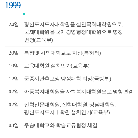
1999
2월
24일
평신도지도자대학원을 실천목회대학원으로,
국제대학원을 국제경영행정대학원으로 명칭
변경(교육부)
2월
20일
특허넷 시범대학교로 지정(특허청)
1월
19일
교육대학원 설치인가(교육부)
1월
12일
군종사관후보생 양성대학 지정(국방부)
1월
02일
아동복지대학원을 사회복지대학원으로 명칭변경
1월
02일
신학전문대학원, 신학대학원, 상담대학원,
평신도지도자대학원 설치인가(교육부)
5월
03일
우송대학교와 학술교류협정 체결