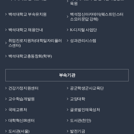
육원
백석대학교 부속유치원
백석정신아카데미(웨스트민스터
소요리문답 강해)
백석대학교 채용안내
K-디지털 사업단
취업진로지원처(대학일자리플러
성과관리시스템
스센터)
백석대학교총동창회(학부)
부속기관
건강가정지원센터
공군학생군사교육단
교수학습개발원
교양대학
국제교류처
글로벌인재육성처
대학혁신IR센터
도서관(천안)
도서관(서울)
발전기금