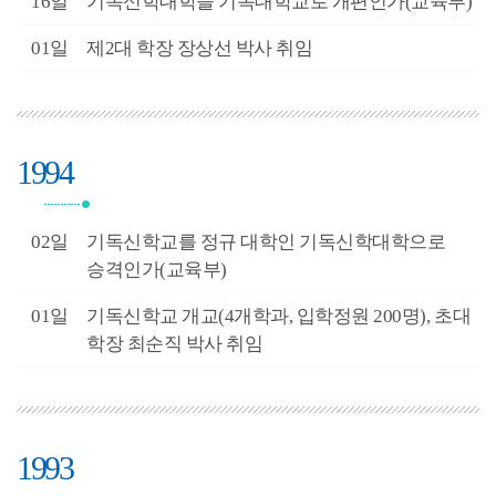
2월
16일
기독신학대학을 기독대학교로 개편인가(교육부)
3월
01일
제2대 학장 장상선 박사 취임
1994
2월
02일
기독신학교를 정규 대학인 기독신학대학으로
승격인가(교육부)
3월
01일
기독신학교 개교(4개학과, 입학정원 200명), 초대
학장 최순직 박사 취임
1993