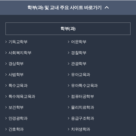
학부(과) 및 교내 주요 사이트 바로가기
학부(과)
기독교학부
어문학부
사회복지학부
경찰학부
경상학부
관광학부
사범학부
유아교육과
특수교육과
유아특수교육과
특수체육교육과
컴퓨터공학부
보건학부
물리치료학과
안경광학과
응급구조학과
간호학과
치위생학과