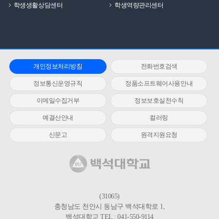
학생생활상담센터
학생역량관리센터
개인정보처리방침
전화번호검색
정보통신운영규칙
정품소프트웨어사용안내
이메일수집거부
정보보호실천수칙
예결산안내
컬러링
신문고
원격지원요청
(31065)
충청남도 천안시 동남구 백석대학로 1,
백석대학교 TEL : 041-550-9114