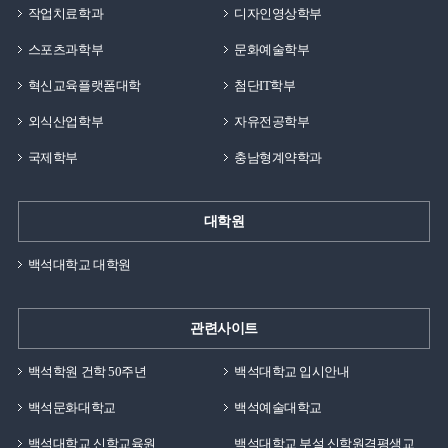
작업치료학과
디자인영상학부
스포츠과학부
문화예술학부
혁신교육플랫폼대학
첨단IT학부
외식산업학부
자유전공학부
국제학부
충남형계약학과
대학원
백석대학교 대학원
관련사이트
백석학원 건학 50주년
백석대학교 입시안내
백석문화대학교
백석예술대학교
백석대학교 신학교육원
백석대학교 부설 신학원격평생교