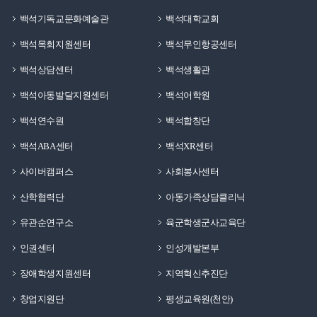
백석기독교문화예술관
백석대학교회
백석목회지원센터
백석무인항공센터
백석상담센터
백석생활관
백석아동발달지원센터
백석어학원
백석연수원
백석합창단
백석ABA센터
백석XR센터
사이버캠퍼스
사회봉사센터
산학협력단
아동가족상담클리닉
유관순연구소
육군학생군사교육단
인권센터
인성개발본부
장애학생지원센터
지역혁신추진단
창업지원단
평생교육원(천안)