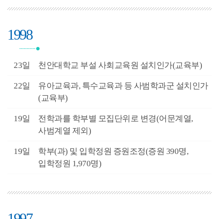
1998
2월
23일
천안대학교 부설 사회교육원 설치인가(교육부)
0월
22일
유아교육과, 특수교육과 등 사범학과군 설치인가
(교육부)
0월
19일
전학과를 학부별 모집단위로 변경(어문계열,
사범계열 제외)
0월
19일
학부(과) 및 입학정원 증원조정(증원 390명,
입학정원 1,970명)
1997