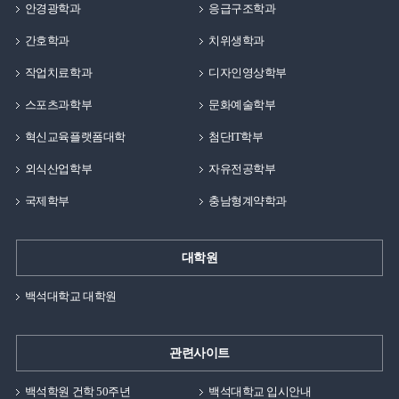
안경광학과
응급구조학과
간호학과
치위생학과
작업치료학과
디자인영상학부
스포츠과학부
문화예술학부
혁신교육플랫폼대학
첨단IT학부
외식산업학부
자유전공학부
국제학부
충남형계약학과
대학원
백석대학교 대학원
관련사이트
백석학원 건학 50주년
백석대학교 입시안내