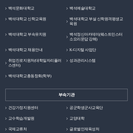
백석문화대학교
백석예술대학교
백석대학교 신학교육원
백석대학교 부설 신학원격평생교
육원
백석대학교 부속유치원
백석정신아카데미(웨스트민스터
소요리문답 강해)
백석대학교 채용안내
K-디지털 사업단
취업진로지원처(대학일자리플러
성과관리시스템
스센터)
백석대학교총동창회(학부)
부속기관
건강가정지원센터
공군학생군사교육단
교수학습개발원
교양대학
국제교류처
글로벌인재육성처