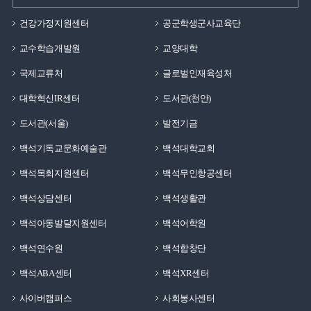
건강가정지원센터
공군학생군사교육단
교수학습개발원
교양대학
국제교류처
글로벌인재육성처
대학혁신IR센터
도서관(천안)
도서관(서울)
발전기금
백석기독교문화예술관
백석대학교회
백석목회지원센터
백석무인항공센터
백석상담센터
백석생활관
백석아동발달지원센터
백석어학원
백석연수원
백석합창단
백석ABA센터
백석XR센터
사이버캠퍼스
사회봉사센터