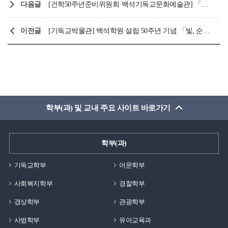
다음글
[건학50주년준비위원회·백석기독교문화예술관] 「창착시 작품 공모전 전시」 백석학원 설립 50주년 기념 '별빛 아래 모두 하나되어'
이전글
[기독교박물관] 백석학원 설립 50주년 기념 「빛, 순간에서 영원으로」이은순 서예전
학부(과) 및 교내 주요 사이트 바로가기
학부(과)
기독교학부
어문학부
사회복지학부
경찰학부
경상학부
관광학부
사범학부
유아교육과