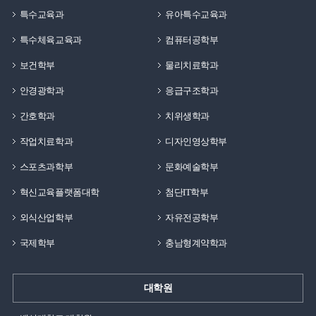
특수교육과
유아특수교육과
특수체육교육과
컴퓨터공학부
보건학부
물리치료학과
안경광학과
응급구조학과
간호학과
치위생학과
작업치료학과
디자인영상학부
스포츠과학부
문화예술학부
혁신교육플랫폼대학
첨단IT학부
외식산업학부
자유전공학부
국제학부
충남형계약학과
대학원