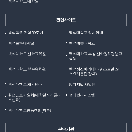
백석대학교 대학원
관련사이트
백석학원 건학 50주년
백석대학교 입시안내
백석문화대학교
백석예술대학교
백석대학교 신학교육원
백석대학교 부설 신학원격평생교
육원
백석대학교 부속유치원
백석정신아카데미(웨스트민스터
소요리문답 강해)
백석대학교 채용안내
K-디지털 사업단
취업진로지원처(대학일자리플러
성과관리시스템
스센터)
백석대학교총동창회(학부)
부속기관