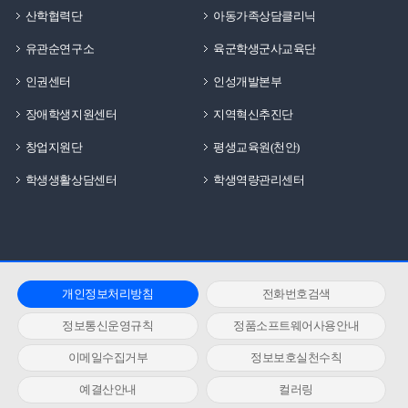
산학협력단
아동가족상담클리닉
유관순연구소
육군학생군사교육단
인권센터
인성개발본부
장애학생지원센터
지역혁신추진단
창업지원단
평생교육원(천안)
학생생활상담센터
학생역량관리센터
개인정보처리방침
전화번호검색
정보통신운영규칙
정품소프트웨어사용안내
이메일수집거부
정보보호실천수칙
예결산안내
컬러링