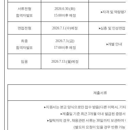
서류전형
2026.6.30.(
화
)
▸
자격 및 역량평가
합격자발표
15:00
이후 예정
면접전형
2026.7.1.(
수
)
예정
▸
심층 및 인성면접 등
최종
2026.7.3.(
금
)
▸
개별 안내
합격자발표
17:00
이후 예정
임용
2026.7.13.(
월
)
예정
제출서류
▸
지원서는 본교 양식으로만 접수 받음
(
다른 이력서
,
기타 
▸
제출일 기준 최근
3
개월 이내 발급된 증명서만
▸
탈락자의 경우
,
채용관련 서류는
30
일까지 보관하며 이
(
별도의 요청이 있을 경우 반환 가능
)