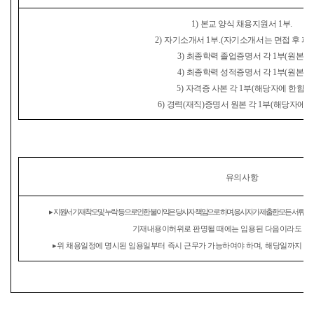
1)
본교 양식 채용지원서
1
부
.
2)
자기소개서
1
부
.(
자기소개서는 면접 후 파
3)
최종학력 졸업증명서 각
1
부
(
원본
)
4)
최종학력 성적증명서 각
1
부
(
원본
)
5)
자격증 사본 각
1
부
(
해당자에 한함
)
6)
경력
(
재직
)
증명서 원본 각
1
부
(
해당자에 
유의사항
▸
지원서 기재착오 및 누락 등으로 인한 불이익은 당사자 책임으로 하며
,
응시자가 제출한 모든 서류에 
기재내용이허위로 판명될 때에는 임용된 다음이라도 합
▸
위 채용일정에 명시된 임용일부터 즉시 근무가 가능하여야 하며
,
해당일까지 입