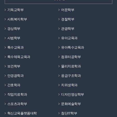
기독교학부
어문학부
사회복지학부
경찰학부
경상학부
관광학부
사범학부
유아교육과
특수교육과
유아특수교육과
특수체육교육과
컴퓨터공학부
보건학부
물리치료학과
안경광학과
응급구조학과
간호학과
치위생학과
작업치료학과
디자인영상학부
스포츠과학부
문화예술학부
혁신교육플랫폼대학
첨단IT학부