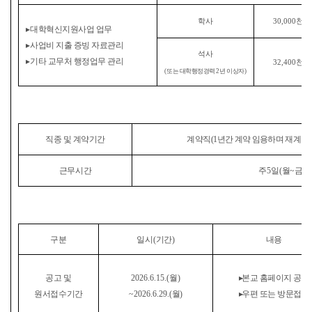
학사
30,000
천원
▸
대학혁신지원사업 업무
▸
사업비 지출 증빙 자료관리
석사
▸
기타 교무처 행정업무 관리
32,400
천원
(
또는 대학행정경력
2
년 이상자
)
직종 및 계약기간
계약직
(1
년간 계약 임용하며 재계약을
근무시간
주
5
일
(
월
~
금
) 
구분
일시
(
기간
)
내용
공고 및
2026.6.15.(
월
)
▸
본교 홈페이지 공고
원서접수기간
~2026.6.29.(
월
)
▸
우편 또는 방문접수