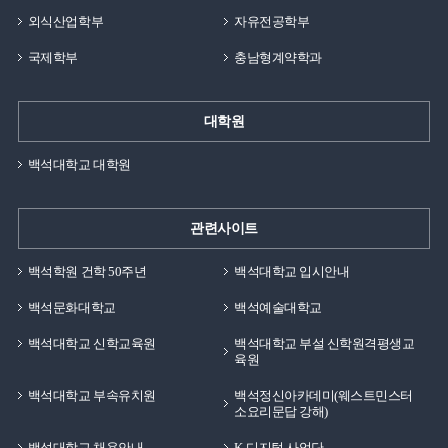
외식산업학부
자유전공학부
국제학부
충남형계약학과
대학원
백석대학교 대학원
관련사이트
백석학원 건학 50주년
백석대학교 입시안내
백석문화대학교
백석예술대학교
백석대학교 신학교육원
백석대학교 부설 신학원격평생교
육원
백석대학교 부속유치원
백석정신아카데미(웨스트민스터
소요리문답 강해)
백석대학교 채용안내
K-디지털 사업단