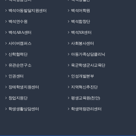
백석아동발달지원센터
백석어학원
백석연수원
백석합창단
백석ABA센터
백석XR센터
사이버캠퍼스
사회봉사센터
산학협력단
아동가족상담클리닉
유관순연구소
육군학생군사교육단
인권센터
인성개발본부
장애학생지원센터
지역혁신추진단
창업지원단
평생교육원(천안)
학생생활상담센터
학생역량관리센터