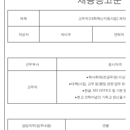
제목
교무처
[
대학혁신지원사업
]
계약직
작성자
박서우
연락처
근무부서
응시자격
▸
학사학위
(
전공무관
)
이상 학
▸
대학
(
사업
,
교무 등
)
행정 관련 업무 유경
교무처
▸
한글
, MS OFFICE
등 기본 문
▸
본교 건학이념인 기독교 정신을 이해
담당직무
(
업무내용
)
연봉