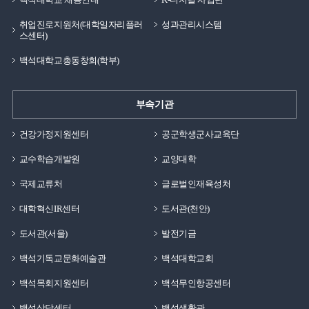
취업진로지원처(대학일자리플러
성과관리시스템
스센터)
백석대학교총동창회(학부)
부속기관
건강가정지원센터
공군학생군사교육단
교수학습개발원
교양대학
국제교류처
글로벌인재육성처
대학혁신IR센터
도서관(천안)
도서관(서울)
발전기금
백석기독교문화예술관
백석대학교회
백석목회지원센터
백석무인항공센터
백석상담센터
백석생활관