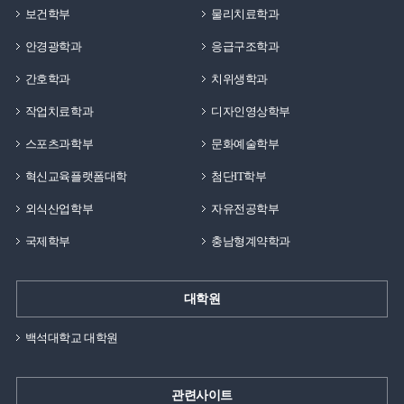
보건학부
물리치료학과
안경광학과
응급구조학과
간호학과
치위생학과
작업치료학과
디자인영상학부
스포츠과학부
문화예술학부
혁신교육플랫폼대학
첨단IT학부
외식산업학부
자유전공학부
국제학부
충남형계약학과
대학원
백석대학교 대학원
관련사이트