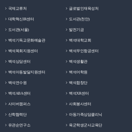
국제교류처
글로벌인재육성처
대학혁신IR센터
도서관(천안)
도서관(서울)
발전기금
백석기독교문화예술관
백석대학교회
백석목회지원센터
백석무인항공센터
백석상담센터
백석생활관
백석아동발달지원센터
백석어학원
백석연수원
백석합창단
백석ABA센터
백석XR센터
사이버캠퍼스
사회봉사센터
산학협력단
아동가족상담클리닉
유관순연구소
육군학생군사교육단