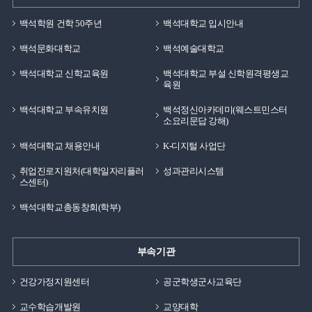
백석학원 건학 50주년
백석대학교 입시안내
백석문화대학교
백석예술대학교
백석대학교 신학교육원
백석대학교 부설 신학원격평생교
육원
백석대학교 부속유치원
백석정신아카데미(웨스트민스터
소요리문답 강해)
백석대학교 채용안내
K-디지털 사업단
취업진로지원처(대학일자리플러
성과관리시스템
스센터)
백석대학교총동창회(학부)
부속기관
건강가정지원센터
공군학생군사교육단
교수학습개발원
교양대학