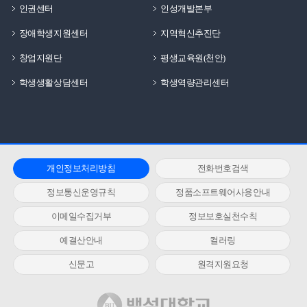
인권센터
인성개발본부
장애학생지원센터
지역혁신추진단
창업지원단
평생교육원(천안)
학생생활상담센터
학생역량관리센터
개인정보처리방침
전화번호검색
정보통신운영규칙
정품소프트웨어사용안내
이메일수집거부
정보보호실천수칙
예결산안내
컬러링
신문고
원격지원요청