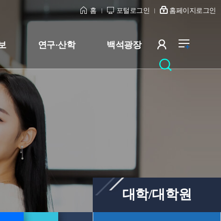
홈
포털로그인
홈페이지로그인
보
연구·산학
백석광장
대학/대학원