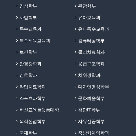
경상학부
관광학부
사범학부
유아교육과
특수교육과
유아특수교육과
특수체육교육과
컴퓨터공학부
보건학부
물리치료학과
안경광학과
응급구조학과
간호학과
치위생학과
작업치료학과
디자인영상학부
스포츠과학부
문화예술학부
혁신교육플랫폼대학
첨단IT학부
외식산업학부
자유전공학부
국제학부
충남형계약학과