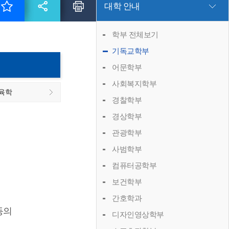
대학 안내
학부 전체보기
기독교학부
어문학부
사회복지학부
육학
경찰학부
경상학부
관광학부
사범학부
컴퓨터공학부
보건학부
간호학과
등의
디자인영상학부