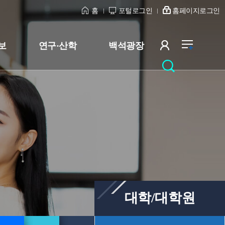
홈
포털로그인
홈페이지로그인
보
연구·산학
백석광장
대학/대학원