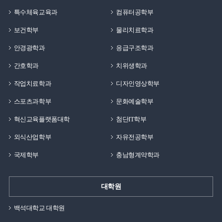
특수체육교육과
컴퓨터공학부
보건학부
물리치료학과
안경광학과
응급구조학과
간호학과
치위생학과
작업치료학과
디자인영상학부
스포츠과학부
문화예술학부
혁신교육플랫폼대학
첨단IT학부
외식산업학부
자유전공학부
국제학부
충남형계약학과
대학원
백석대학교 대학원