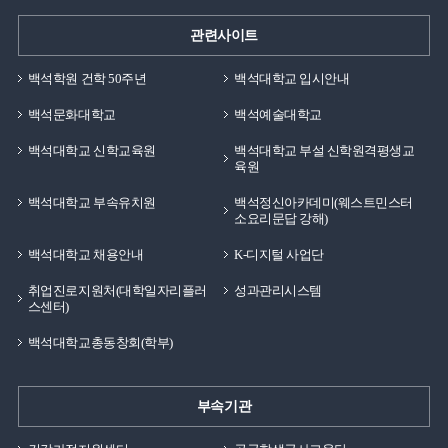
관련사이트
백석학원 건학 50주년
백석대학교 입시안내
백석문화대학교
백석예술대학교
백석대학교 신학교육원
백석대학교 부설 신학원격평생교
육원
백석대학교 부속유치원
백석정신아카데미(웨스트민스터
소요리문답 강해)
백석대학교 채용안내
K-디지털 사업단
취업진로지원처(대학일자리플러
성과관리시스템
스센터)
백석대학교총동창회(학부)
부속기관