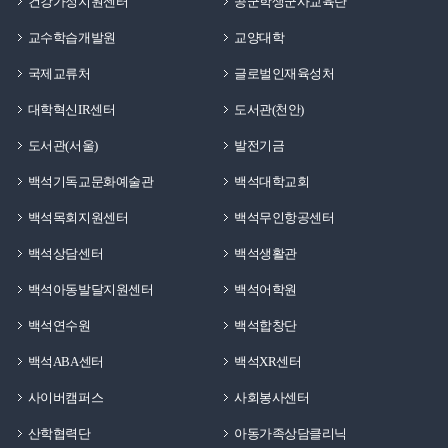
건강가정지원센터
공군학생군사교육단
교수학습개발원
교양대학
국제교류처
글로벌인재육성처
대학혁신IR센터
도서관(천안)
도서관(서울)
발전기금
백석기독교문화예술관
백석대학교회
백석목회지원센터
백석무인항공센터
백석상담센터
백석생활관
백석아동발달지원센터
백석어학원
백석연수원
백석합창단
백석ABA센터
백석XR센터
사이버캠퍼스
사회봉사센터
산학협력단
아동가족상담클리닉