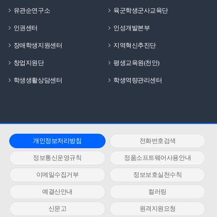
유관순연구소
육군학생군사교육단
인권센터
인성개발본부
장애학생지원센터
지역혁신추진단
창업지원단
평생교육원(천안)
학생생활상담센터
학생역량관리센터
개인정보처리방침
전화번호검색
정보통신운영규칙
정품소프트웨어사용안내
이메일수집거부
정보보호실천수칙
예결산안내
컬러링
신문고
원격지원요청