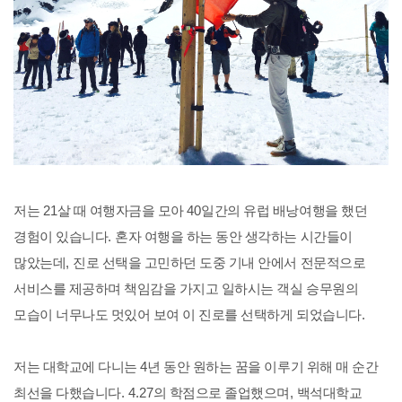
저는
21
살 때 여행자금을 모아
40
일간의 유럽 배낭여행을 했던
경험이 있습니다
.
혼자 여행을 하는 동안 생각하는 시간들이
많았는데
,
진로 선택을 고민하던 도중 기내 안에서 전문적으로
서비스를 제공하며 책임감을 가지고 일하시는 객실 승무원의
모습이 너무나도 멋있어 보여 이 진로를 선택하게 되었습니다
.
저는 대학교에 다니는
4
년 동안 원하는 꿈을 이루기 위해 매 순간
최선을 다했습니다
. 4.27
의 학점으로 졸업했으며
,
백석대학교