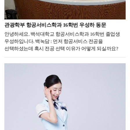
의사소통은 단방향적인 정보 전달이 아닌 상호적인 대화와
좋겠습니다.그래서 후배들도 대학교 생활을 최대한
소통으로 이루어져야 합니다. 표정이나 자세, 몸짓 등
즐겼으면 좋겠습니다. 축제 기간에는 진심으로 축제를
비언어적 신호를 통해 환자의 감정이나 요구사항을
즐겨도 보고, 시험 기간에는 열정적으로 공부도 하면서
파악하고 응답하는 것은 환자와의 신뢰 관계를 형성하는
관광학부 항공서비스학과 16학번 우성하 동문
다시 오지 않을 대학 생활을 지냈으면 좋겠습니다. '준비된
데 도움이 되며, 불편한 점이나 어려움을 미리 파악하여
안녕하세요. 백석대학교 항공서비스학과 16학번 졸업생
자만이 기회를 잡는다' 정말 무수히 많이 들어본
적극적으로 대응할 수 있습니다. 이처럼 전문적인 재활
우성하입니다. 백녹담 : 먼저 항공서비스 전공을
이야기였습니다. 진부하고 너무나도 당연하게 생각했던
치료를 제공하는 것은 물론이고, 환자와 보호자의
선택하셨는데 혹시 전공 선택 이유가 어떻게 되실까요?
말이 지금은 제 좌우명이 되었습니다. 정말 기회는 언제
마음까지도 헤아릴 수 있는 따뜻한 물리치료사로 기억되고
우성하 동문 : 사실 어려서부터 되게 사람들하고 얘기하고
어디서 어떻게 나에게 올지 모릅니다.졸업 후 일과
싶습니다.이렇게 제가 꾸준히 도전하고 성장할 수 있었던
같이 어울리는 걸 좋아했습니다. 그리고 부모님이
대학원을 같이 다닌 이유도 나에게 기회가 올 수도
데에는, 백석대학교 보건학부 물리치료학과에서의 경험이
어려서부터 해외여행을 좋아하셔서 그거에 영향을 많이
있겠다는 생각에 힘든 과정이라도 버틸 수 있었습니다.
큰 도움이 되었습니다. 물리치료학과에서는 임상실습을
받고, 저도 해외여행을 많이 하면서 어떤 직업이 사람들도
덕분에 저는 제가 하고 싶었던 안경원을 운영하고 있으며
8주간, 총 2번 진행하고 있습니다. 실습지는 대학병원부터
많이 만나고 해외여행도 자유롭게 다닐 수 있을까? 라고
모교에서 강의도 하고 있습니다.기회를 잡기 위해서
종합병원, 재활병원, 요양병원 등으로 다양한데 저는
생각했을 때 아무래도 객실 승무원이 가장 적합한
꾸준히 준비하고 있는다면 우연히 찾아오는 기회를 놓치지
대학병원, 재활병원에서 실습하며 다양한 분야를
직업이라는 생각이 들었습니다. 백녹담 : 본인의 현재
않고 잡을 수 있을 거라고 생각합니다.
경험하고, 환자분들과 소통하는 태도와 마음가짐을
직장과 직무에 대해 간단하게 소개 부탁드립니다. 우성하
직접적으로 배울 수 있었습니다. 미래에 몸담고 싶은
동문 : 저는 에어프레미아 주식회사에서 현재 객실
분야를 아직 결정하지 못했다면, 다양한 현장을 보고 느낄
승무원으로 일을 하고 있습니다. 백녹담 : 에어프레미아
수 있는 병원에서 실습을 하며 임상을 경험하고 병원
주식회사, 많은 분들에게 생소하게 느껴지실 수도 있을 것