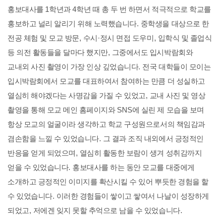
홍보대사를
1
학년과
4
학년 때 총 두 번 하면서 적극적으로 학교를
홍보하고 널리 알리기 위해 노력했습니다
.
중학생을 대상으로 한
전공 체험 및 모교 방문
,
수시
·
정시 면접 도우미
,
입학식 및 졸업식
등 의전 활동들을 달마다 했지만
,
그중에서도 입시박람회와
교내외 사진 촬영이 가장 인상 깊었습니다
.
전국 대학들이 모이는
입시박람회에서 모교를 대표하여서 참여하는 만큼 더 성실하고
열심히 해야겠다는 사명감을 가질 수 있었고
,
교내 사진 및 영상
촬영을 통해 모교 메인 홈페이지와
SNS
에 실린 제 모습을 보며
항상 모교의 얼굴이라 생각하고 학교 구성원으로서의 책임감과
겸손함을 느낄 수 있었습니다
.
그 결과 조직 내외에서 긍정적인
반응을 얻게 되었으며
,
열심히 활동한 보람이 생겨 성취감까지
얻을 수 있었습니다
.
홍보대사를 하는 동안 모교를 대중에게
소개하고 긍정적인 이미지를 확산시킬 수 있어 뿌듯한 경험을 할
수 있었습니다
.
이러한 경험들이 쌓이고 쌓여서 나날이 성장하게
되었고
,
저에겐 잊지 못할 추억으로 남을 수 있었습니다
.