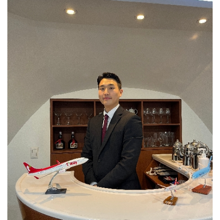
이어가고 계실 거라고 생각합니다. 저는 물리치료학과를
중요한 건 내가 하고자 하는 일에서 필요한 조건들이
졸업한 후, 임상에서의 풍부한 경험을 쌓고 싶어
무엇이 있는지 알아보는 게 중요합니다.졸업 후
대학병원에 지원하였고 첫 병원에서 다양한 케이스의
준비하는것 보다는 대학교에 다니면서 내가 하고자 하는
환자를 접할 수 있었습니다. 직접 치료를 계획하고
일을 생각해 보고 그것에 맞게 전략을 준비하는 게
진행하면서 궁금하고 관심 있는 학회의 교육을 이수하며,
중요합니다. 예를 들어 내가 하고자 하는 업무에서 필요한
새롭게 배우고 부족한 점을 채우고자 노력했습니다.
조건이 석사과정이면 그에게 맞는 대학원 진학 준비를
현재는 심장예방재활센터에서 근무하며, 심혈관 질환을
해야 하기 때문입니다.저는 하고자 하는 일이 석사과정이
가진 환자를 대상으로 심장 재활을 진행하고 있습니다.
필요했기 때문에 진학하였고 덕분에 지금 원하던 일을 할
환자분들이 건강관리의 중요성을 깨닫고, 맞춤형 운동을
수 있게 되었습니다. 저는 대학교 시절을 생각해 보면
꾸준히 수행하는 모습을 보면 물리치료사로서 보람을
행복했던 기억만 남아 있습니다, 물론 학부 생활할 때는
느끼고 있습니다. 그리고 의료 분야는 끊임없이 발전하고
사람 때문에 힘들었던 일도 많았고, 학업 스트레스나
있기에, 저 또한 앞으로 배우고 공부해야 할 것들이 더 많이
진로로 관련하여 고민도 많았지만 지나서 생각해 보니
남아있다고 생각합니다.이를 통해 최종적인 목표를 정의해
그러한 걱정들과 고민이 추억이 되고 웃으며 이야기할 수
본다면, 환자의 신체뿐만 아니라 마음까지 치료하는
있게 된 거 같습니다.그래서 저는 만약 대학교 때로
물리치료사 라고 할 수 있을 것 같습니다. 검사나 치료 시작
돌아간다면 무엇을 하더라도 정말 최선을 다해서 대학
전 차트를 자세히 살펴보고, 환자를 꼼꼼하게
생활을 하고 싶습니다.지금은 평범한 대학교 생활들이
파악하면서도 질문을 통해 이야기를 자연스럽게 털어놓을
나중에는 그리운 추억이 되고 아쉬운 과거가 될 수
수 있는 환경을 제공합니다. 이와 같은 환자와의
있으니까 지금 주어진 상황에서 최선을 다하면