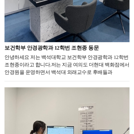
안 될 것 같은 것들도 도전하시고, 성취하세요.
생각하고 학교 구성원으로서의 책임감과 겸손함을 느낄 수
해에는 스포츠과학부 학생회장으로 활동했습니다. 그동안
인스타그램을 보던 중 How big would you dream, if you
있었습니다. 그 결과 조직 내외에서 긍정적인 반응을 얻게
그 누구보다 전공과 학부에 대해 진심이었고 가까이에
knew you couldn't fail 이라는 문장을 발견했었습니다.
되었으며, 열심히 활동한 보람이 생겨 성취감까지 얻을 수
있으면서 미래에 대한 확신과 방향성을 확인하고 배움에
여러분께서는 만약 실패하지 않을 걸 알았다면 얼마나 큰
있었습니다. 홍보대사를 하는 동안 모교를 대중에게
대한 갈증이 생겨 한 단계 성장할 수 있었습니다. 당신은
꿈을 꿨을까요? 앞으로 여러분이 하시는 일들이 잘 될지 안
소개하고 긍정적인 이미지를 확산시킬 수 있어 뿌듯한
겉보기에 노력하고 있을 뿐 이라는 책에 우회했다고
될지 아무도 모릅니다. 하지만 시작도 하지 않으신다면 될
경험을 할 수 있었습니다. 이러한 경험들이 쌓이고 쌓여서
느껴진 그 길이 최단 직선거리는 아니었을지라도 가장
일이 없겠죠. 모두가 안 될 거라는 꿈을 꾸시는 것도
나날이 성장하게 되었고, 저에겐 잊지 못할 추억으로 남을
보건학부 안경광학과 12학번 조현종 동문
아름다운 곡선이다. 라는 구절이 제 심금을 울렸습니다.
좋습니다. The greatest pleasure in life is doing what people
수 있었습니다.저는 대학 생활을 하는 후배들에게 가장
저는 경험을 최우선으로 중요시합니다. 물론 책이나
안녕하세요 저는 백석대학교 보건학부 안경광학과 12학번
say you cannot do.(Walter Bagehot) 라는 제 좌우명처럼
중요하게 생각하고 강조하고 싶은 부분은 마음가짐과
간접적인 경험을 통해서 배울 수도 있지만 직접 경험하는
조현종이라고 합니다.저는 지금 여의도 더현대 백화점에서
사람들이 안 될 거라고 하는 일을 해냈을 때 삶에서 가장 큰
태도입니다. 저는 전공 수업이든 교양 수업이든 강의를
것과는 천지차이라고 생각합니다. 혹자는 저의 소중한
안경원을 운영하면서 백석대 외래교수로 후배들과
기쁨을 얻을 수 있을 거니까요. 가능성이 0.1%라도 있다면
듣는 그 순간만큼은 하나라도 더 배워야겠다는 마음가짐과
경험을 시간 낭비라고 말합니다. 하지만 저는
함께하고 있습니다.저는 안경사 면허를 취득한 후 바로
도전하세요. 어떠한 꿈을 꾸시던 항상 응원하겠습니다.
태도를 가지며 임해 왔습니다. 수업 중 나에게 도움이 되는
학생회장이라는 경험이 자격증 취득을 위한 시간보다 훨씬
안경원에 취업하였습니다. 어느덧 시간이 흘러서 6년 차를
부분들은 노트북이나 핸드폰 메모장에 따로 기록을
더 소중하게 느껴졌습니다. 왜냐하면 물론 취업이나 전공
넘어 7년 차를 향하고 있습니다.6년이라는 기간 동안
해놓았으며, 자격증을 딸 기회가 생기면 피하지 않고
지식을 습득하는 데 있어서 다소 느릴 수 있지만, 대학생
안경사로 일한 결과 지금은 여의도에 위치한 더
도전하게 되었습니다. 그 결과 8개의 자격증 중 4개를 대학
신분으로만 할 수 있는 다양한 경험을 해보고 싶었기
현대백화점에 아프리카안경원을 개업하여 운영할 수
생활을 하면서 취득하게 되었고, 이력서를 작성하는
때문입니다. 선후배가 아닌 목표를 향해 함께 나아가는
있었습니다. 또 동시에 백석대학교 대학원 안경광학과에
과정에서도 많은 도움이 되었습니다.티웨이항공은 서류에
사회 초년생으로서, 동료로서 이야기하고 싶습니다.
진학하여 학업과 안경사 경험을 동시에 쌓을 수
합격하고 난 이후에는 총 세 번의 면접을 진행하게 되는데,
학생회장, 대외활동, 학업, 자격증 공부를 병행하며 정말
있었습니다.​모교 대학원에 진학하여 학부 때부터 저를