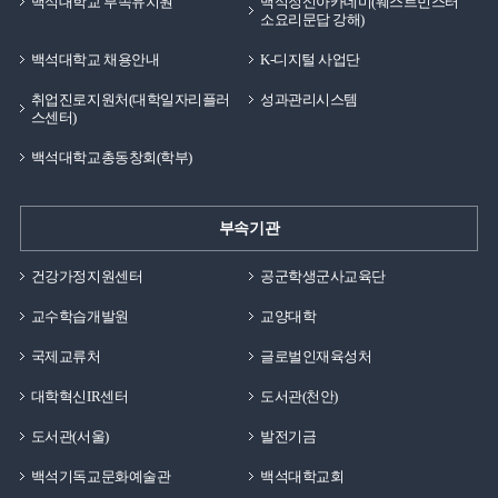
백석대학교 부속유치원
백석정신아카데미(웨스트민스터
좌우명과 인생관은 목표를 정하면 이 일이 얼마나 힘들지,
소요리문답 강해)
그 과정이 얼마나 큰 스트레스일지를 생각하기 보다는
백석대학교 채용안내
K-디지털 사업단
결과가 나에게 좋은 것이라면 반드시 해야한다 입니다.
여러분들도 앞으로의 목표가 생기거나, 꿈을 정해야
취업진로지원처(대학일자리플러
성과관리시스템
스센터)
한다면 그 과정이 얼마나 힘들지를 생각하기 보다는
목표와 꿈을 이루지 못하더라도 나에게 좋은 영향을 미칠
백석대학교총동창회(학부)
것 같다면 열심히 달려가길 바랍니다.
부속기관
건강가정지원센터
공군학생군사교육단
교수학습개발원
교양대학
국제교류처
글로벌인재육성처
대학혁신IR센터
도서관(천안)
도서관(서울)
발전기금
백석기독교문화예술관
백석대학교회