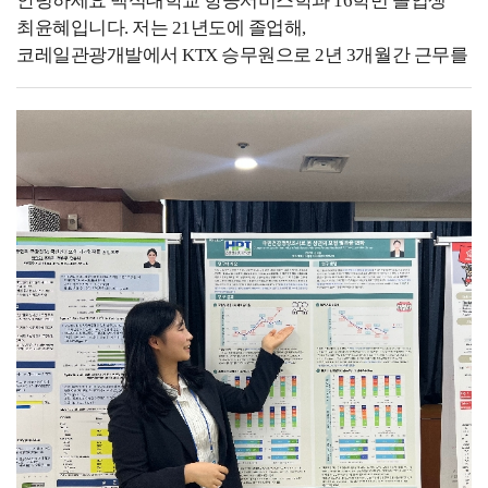
안녕하세요 백석대학교 항공서비스학과 16학번 졸업생
위주이기 때문에 시차 적응과 같은 부분은 어렵다고
최윤혜입니다. 저는 21년도에 졸업해,
생각합니다. 백녹담 : 이와 같은 직장에 다니기 위해서 어떤
코레일관광개발에서 KTX 승무원으로 2년 3개월간 근무를
자격증을 준비하셨고, 어떻게 학교생활을 해오셨는지 말씀
하다가현재 대한항공 객실승무원 직무에 최종합격하여
부탁드립니다. 우성하 동문 : 네, 저는 일단 다양한 해외
교육을 받고있습니다. 저는 대학생 때 항상 도전 하는
경험을 많이 쌓으려고 노력했었습니다. 그래서 학교에서
학생이었습니다.백석대학교 홍보대사에 도전해 전국 6월
진행하는 청해진 프로그램에서 청해진 5기로 미국에 있는
모의고사에도 실려보고, 항공과를 희망하는
어번 호텔에 다녀왔습니다. 이제 거기서 프론 데스크
고등학생들에게 꿈이 되어도 보고,항공서비스학과
슈퍼바이저로 일을 하면서 해외 경험을 다양하게 쌓을 수
임원활동을 하며 직접 행사를 기획 및 진행 해보고,태권도
있었고, 그리고 다녀와서는 바로 어학 성적으로 토익
단증 취득을 위해 학교를 마치고 초등학생들과 함께
935점을 달성했습니다. 또한, 오픽 AL, 커피 바리스타 2급,
도장에서 수련을 받기도 했어요.또 미인대회에 나가서
와인 소믈리에, 심폐소생술, 태권도 2단 등 다양한
대상을 수상을 하기도 했고,서비스경력을 쌓기위해 백화점
자격증을 취득하며 미래를 준비하였습니다. 백녹담 :
안내데스크에서 1년간 경력을 쌓기도 했습니다.이렇게
청해진 프로그램을 통해 해외에 다녀오셨던 경험이 나중에
교내, 대외활동에 끊임없이 도전하고 열심히 참여하면서
취업할 때도 굉장히 좋은 스펙으로 작용했을 것 같습니다.
느낀 점은 모든 경험은 필연적으로 나에게 좋은 배움이
어떻게 해서 신청하게 되셨는지도 함께 말씀
된다는 것이었습니다.경험은 단순히 자기소개서 이력
부탁드립니다. 우성하 동문 : 네. 문화적인 경험도 많이
1줄에 불과하는 게 아니고, 인생에 있어서 평생 좋은
쌓고, 해외에서 일하고 왔다는 것 자체가 큰 메리트였던 것
거름과 양분이 될 거라 믿습니다. 코로나19가 전
같아요. 그때 코로나로 인해 항공업계 같은 경우는 공채가