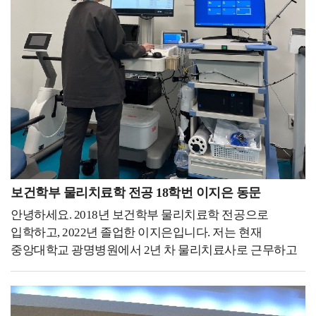
그 기간 동안 본부동에 있는 강의실을 매일 빌리면서 면접
힘들었던 시간도 많았습니다. 대학시절 도전의 개념과
지도해 주신 교수님들과 함께 학업을 계속하여 더
준비를 했습니다. 스터디를 통해 교수님께 피드백을
따라오는 성취에 대한 보상을 처음 느꼈습니다. 시간이
효과적으로 학업을 병행할 수 있었고, 무엇보다
받으면서 부족한 부분들을 개선할 수 있었고, 많은 도움을
지난 지금, 그때의 기억을 연료 삼아 포기하고 싶은
근무하면서 생겼던 현장에서 궁금한 점들을 실제로 실험해
받을 수 있었습니다. 이런 과정들 덕분에 처음으로
순간마다 열어보고 다시 일어날 수 있는 용기를 얻고
보면서 연구할 수 있었습니다.우리 대학에는 다양하고
지원하는 항공사에서 한 번에 합격할 수 있었던 거
있습니다. 모든 것이 처음이고 새롭기만 했던 스무 살과 그
우수한 검안 장비를 갖추고 있어서 연구를 수행하기에
같습니다. 이 자리를 빌려 나윤서 교수님께 감사하다는
이후 지금까지도 불완전함에 불안해지고 서투른 모습이
매우 좋은 환경입니다. 또한 지도 교수님과 대학원
말씀 전해 드리고 싶습니다. 저는 이제 취업을 하게 되어
때론 싫어질 때도 있지만 그럴 때면 대학시절 기억을 꺼내
학우들과 같이 연구도 하며 학술대회에서 우수논문상도
직장 생활을 하게 될 텐데, 대학생 때 가졌던 마음가짐과
떠올려 보며 비틀대도 넘어지지 않도록 하루하루 노력하고
수상하였습니다.대학원 졸업 후 저는 모교 안경광학과
태도를 바탕으로 현실에 안주하지 않고 계속해서 발전해
있습니다. 이 글을 읽는 모든 학우 분들도 백석인으로서의
후배들에게 강의하고 있습니다.수업을 통해서 후배들을
나가는 사람이 되려 합니다. 이 글을 보고 있는
자긍심과 자부심을 갖길 바라며, 각자 이어 나갈 미래를
만나게 되어 매우 뿌듯하며 그만큼 열심히 수업을
후배들에게는 좋은 동기부여가 되었으면 좋겠습니다.
응원하겠습니다. 감사합니다.
준비하고 여러 가지 진로에 대해서도 함께 이야기할 수
보건학부 물리치료학 전공 18학번 이지은 동문
여러분의 앞날을 응원하겠습니다!
있도록 하고 있습니다.열심히 노력한 결과 우수 교원에도
안녕하세요. 2018년 보건학부 물리치료학 전공으로
선정되는 뜻깊은 결과도 얻었습니다.대학교에 다니면서
입학하고, 2022년 졸업한 이지은입니다. 저는 현재
진로에 대해서 정말 많이 고민했었던 거 같습니다.
중앙대학교 광명병원에서 2년 차 물리치료사로 근무하고
안경광학과의 경우 안경사나 검안사만 생각하는 경우가
있습니다.제게 있어 대학 생활은 다양한 진로와 분야에
많은데 정말 많은 진로가 있습니다. 가장 기본적인
대해 알아보고 고민하는 시간의 연속이었습니다. 많은
안경사나 검안사뿐만 아니라 광학 회사, 광학 렌즈 회사
학우분들께서도 저와 같이 미래를 위한 진지한 고민을
등등 많은 곳으로 취업하고 있습니다.취업에 있어서 가장