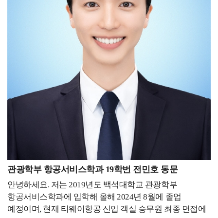
국민체력100에 참가한 모든 국민들에게는 체력수준
수요가 지속되는 인기종목들이 더욱 마케팅에 노력을
맞춤형 운동 프로그램을 제공하고 운동에 꾸준히 참가할
다하면서 자발적 마케팅 빈익빈부익부 현상이 만들어지고
수 있도록 체계적으로 관리하며, 체력수준에 따라 국가
있었습니다. 요즘 시대에 스포츠 마케팅은 작은 노력도 큰
공인 인증서를 발급합니다. 만 4세~6세 유아기와 만 11세
변화를 가져올 수 있는 분야라고 생각합니다. 스포츠
이상 대한민국 국민이면 누구나 참여 가능하며, 전국
분야로의 취업이나 진학을 원하시지만 꿈을 정하지 못하신
체력인증센터에서 서비스를 무료로 제공하고 있습니다.
분들이 계시다면 한 번 도전해보시는 것도 좋을 것
저는 체력측정사로 근무하기 전에 백석대학교 배드민턴
같습니다. 태권도 산업에서는 해외 시장의 발전 가능성을
선수단과 서울OO세상병원 스포츠재활연구소에서 실습
꼭 염두하고 계셔야 된다고 말씀드리고 싶습니다. 타
트레이너 경험을 쌓았고, OO군청 씨름단에서
전공보다 해외 활동이 많은 것부터 느껴지듯 해외에서의
선수트레이너로 근무하기도 했습니다. 스포츠 현장에서
태권도 수요가 크다는 것을 알 수 있고, 해외 인턴을
시간을 보내다 보니 운동에서 가장 중요한 것이 무엇일까?
다녀오신 분들은 아시겠지만 한국 전통 무술을 한국인이
라는 생각을 하게 되었습니다. 저는 운동에서 가장 중요한
전문선수로서 수련했다는 부분이 외국인들에게 큰
것은 목적이라고 생각합니다. 누군가에게는 스트레스를
매력으로 다가간다는 것을 알 수 있습니다. 큰 인정을
해소시켜주는 취미, 건강을 관리하기 위한 수단,
관광학부 항공서비스학과 19학번 전민호 동문
받으면서 외국어를 배우고 발전된 스스로의 모습을
수익창출을 하기 위한 직업 등 다양한 목적이 있습니다. 그
되돌아봤을 때 다가오는 행복감은 이루 말할 수 없을
안녕하세요. 저는 2019년도 백석대학교 관광학부
목적을 달성하기 위해선 운동을 하는 것도 중요하지만,
것입니다! - 후배들에게 하고 싶은 말을 자유롭게
항공서비스학과에 입학해 올해 2024년 8월에 졸업
나에게 맞는 운동을 찾아서, 얼마나 어떻게 해야 하는지가
써주세요. -해야 할까? 괜찮은 건가? 도움이 될까?
예정이며, 현재 티웨이항공 신입 객실 승무원 최종 면접에
더 중요합니다. 그런 기준을 설정하기 위해서 밟아야 하는
고민하지 말고 시작하세요! 상황이 닥치면 어떻게든