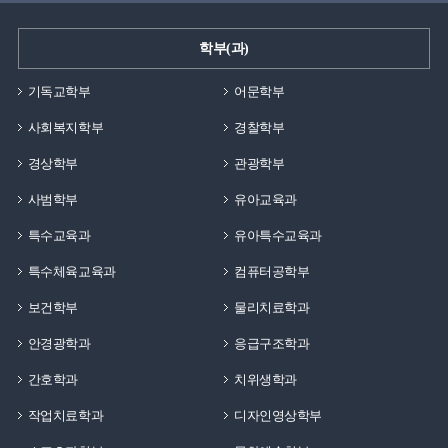
은혜였을것입니다. 그렇기에 졸업생으로써
대학원에서 같이 동문수학한 선생님들과 함께 천안
재학생분들에게 해드리고 싶은 말이 있다면, 좋은 환경이
성정동에 위치한 메디스포츠연구소를 맡아 운영하며
학부(과)
마련되어 있는 대학생활 동안에 많은 것들을 경험하시길
센터장으로 근무하고 있습니다.먼저, 백석대학교는 저에게
바랍니다. 학교에서 할 수 있는 동아리 활동, 여러
많은 선물을 준 모교입니다. 그 이유로 현재의 아내를
기독교학부
어문학부
상담센터, 지원 활동들 등을 통해 자기 자신을 알아가고
학교에서 만났고, 캠퍼스커플로 오랜 연애중에 결혼을
누리시길 강력 추천드립니다. 학생때에 누릴 수 있는
사회복지학부
경찰학부
하였습니다. 그리고 현재 슬하에 3명의 자식을 두고 있기에
즐거움은 따로 있다고 생각합니다. 그 행복함을 온전히
백석대학교는 저에게 인생에서 가장 중요한 가정을 이룰
경상학부
관광학부
누리시는 백석인이 되시길 축복합니다!
수 있게 해준 곳입니다. 또한, 기독교수업의 직업과 비전
사범학부
유아교육과
강의를 듯던 중에 제가 앞으로 목표를 두어야할 꿈이
생겼고, 현재는 그 꿈을 향해 계속해서 열심히 나아가고
특수교육과
유아특수교육과
있습니다. 인생에서 가장 중요하다고 하는 가정과 꿈을
특수체육교육과
컴퓨터공학부
모두 여러분들과 같은 20대 초반의 나이에
보건학부
물리치료학과
백석대학교에서 가질 수 있었습니다. 이 기회를 빌어 여러
후배님들에게 해주고 싶은 얘기는 보이지 않는 미래의
안경광학과
응급구조학과
앞날에 대한 두려움과 걱정이 많을 나이지만, 지금의
간호학과
치위생학과
학교생활에 충실한다면 앞으로의 목표와 비전이 조금씩
뚜렷해질 것이라 생각합니다. 앞서 얘기했던, 기독교수업
작업치료학과
디자인영상학부
중 하나인 직업과 비전 수업 때 백응석 교수님께서