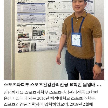
지원하다 보면 떨어질 때 스스로에 대한 의구심도 들고
경험을 할 수 있었고, 매일 천명이 넘는 고객들을 만나
결과물을 만드는 일이 잘 맞는다는 생각이 들어 연구직을
자존감도 낮아지겠지만, 누구보다 자신을 믿고 열심히
소통할 수 있었으며승무와 관련된 직무를 수행하며 저의
희망하게 되었습니다. 그렇게 제 적성을 찾고, 취업처를
하면 될 거라고 생각합니다!
서비스 커리어를 성장시켰습니다. 코로나19라는 절망적인
알아보다 좋은 기회로 치과의료정책연구원에 입사하게
상황 속에서도 저를 한층 더 발전시킬 수 있었습니다.
되었습니다.연구원 일을 하다보면 아무리 적성에 맞다고
근무를 하면서도 언젠가 다시 열릴 항공사 채용에
하더라도 연구를 하고, 자료를 만드는 일이 고되다고
대비하여 꾸준히 토익, 토익스피킹, 영어회화를 공부하며
느껴지기도 합니다. 하지만 조금 더 인내하고 결과물을
어학성적을 관리했습니다.또 계속해서 국외여행인솔자,
완성하면, 다른 사람들 눈에는 안이뻐 보일 수 있어도 제
안전관리지도사 등 항공사 채용에 도움이 될만한 자격증을
눈에는 이뻐보이는 결과물들이 생겨 보람을 느낍니다.
취득하며 시간을 보냈습니다.그러다 2023년, 항공업계가
그리고 그 결과물들을 통해 정책 개선을 위한 활동들로
다시 활발해지고 있는 지금 27살이라는 어리지 않은
이어지는데, 그 활동의 결실로 정책이 변화한다는
나이에 다시 항공객실승무원에 도전해 꿈에 그리던
이야기를 들을 때엔 세상을 조금이나마 더 나아지게하는데
대한항공 객실승무원에 최종합격하게 되었습니다. 내가
일조했다는 생각에 뿌듯해지기도 합니다.연구원으로써
하고싶은 일이 타의로, 어떠한 예기치 못한 상황으로 인해
일을 하다보면, 다양한 분야의 멋진 연구자분들의 연구와
시도조차 못 하는 상황이 있을 수 있잖아요. 그 때 낙담해
결과물들을 보게됩니다. 기발하고 과학적인 연구 방법들을
스포츠과학부 스포츠건강관리전공 10학번 음영배 동문
있기보다는 더 좋은 방향을 잡아 새로운 일에 도전하고,
통해 현상을 여러 각도에서 바라보고, 파악함으로써
본인을 더 성장시키는 것이 중요하다고 생각합니다.
안녕하세요 스포츠과학부 스포츠건강관리전공 10학번
세상에 숨어있던 현상들을 명확하게 볼수 있다고
여러분들도 무엇이든 실패를 두려워하기보단 이것저것
음영배입니다.저는 2010년 백석대학교 스포츠과학부
생각합니다. 그렇기에 하나님께서 만드시고, 사람들이
여러 방면으로 도전함으로써 세상을 더 넓고 다양하게
스포츠건강관리학과에 입학하였으며, 2016년 2월에