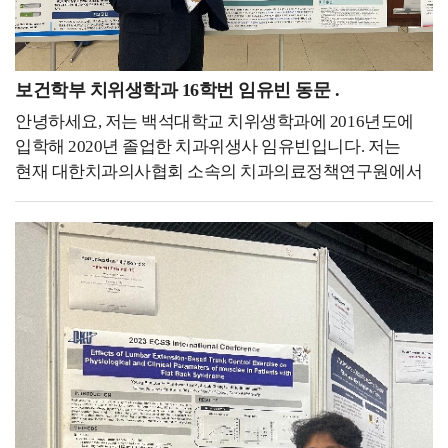
세계적으로 발병된 2020년, 위기를 맞은 항공업계는
거의 없을 시기였는데, 청해진을 통해 경력을 쌓으면 좋을
채용이 전무했고, 그 시기 저는 4학년 졸업예정자였습니다.
것 같다고 교수님이 추천해 주셨습니다. 처음에 입학해서
고교 시절부터 항공 객실승무원이라는 꿈만 바라본
면담할 때부터 교수님께서 어학 능력 등 저의 역량을 높게
저에게는 세상이 무너지는 기분이었습니다.어느 날은
보건학부 치위생학과 16학번 임유빈 동문 .
봐주셨고, 코로나 시기를 잘 보내면 좋겠다는 마음에 가장
한참을 울었어요 승무원이 아니고서 하고싶은 일을
안녕하세요, 저는 백석대학교 치위생학과에 2016년도에
도움이 될 수 있는 청해진을 추천해 주셨던 것 같습니다.
생각해본 적이 없을 정도로 저에겐 간절한 꿈이었거든요.
입학해 2020년 졸업한 치과위생사 임유빈입니다. 저는
백녹담 : 그러면 따로 면접 준비하실 때는 특별히 학원에
그러다 문득 이렇게 우울해하고만 있으면 안되고, 지나간
현재 대한치과의사협회 소속의 치과의료정책연구원에서
다니신 건지 아니면 다른 방식으로 준비하셨는지
시간은 다시 돌아오지 않으니 이 시간을 더욱 현명하게
연구원으로 근무하고 있습니다. 치과의료 정책 연구라니
궁금합니다. 우성하 동문 : 면접은 따로 학원 같은 거는
보내야된다고 생각이 들었어요.제가 원했던 직무와 적성에
많이 생소하시죠? 저는 이곳에서 구강건강 증진을 위해
다니지 않았고, 스터디를 주 5~6회 정도 하면서 굉장히
맞는 일을 찾아, 코로나19가 종식되어 항공사 채용이 다시
치과계에 필요한 정책을 위해 연구와 다양한 활동을
다양한 사람들에게 피드백을 받았습니다. 그리고 또
활발해지는 그날을 기다려야겠다고 생각했습니다.그러다
하고있습니다. 치과계와 관련된 데이터를 담은 연감, 연구
교수님이 봐주시는 스터디에도 참석하여 교수님에게도
국민들의 발이 되어주는 KTX에도 승객들의 안전과 편안한
및 보고서 작성, 연구과제 관리 등 연구원으로써 치과계
피드백을 받으면서 실전 감각을 많이 키웠던 것 같습니다.
여행을 돕는 승무원이 있다는 것을 알게 되었고,
발전을 위해 힘쓰고 있습니다.이 직업을 갖기 전에는
백녹담 : 마지막으로 승무원을 꿈꾸는 후배들에게 해주고
KTX승무원이라면 제 자신이 즐겁게, 행복하게 근무할 수
치과에서 임상 치과위생사로 근무를 했습니다. 치과에서
싶은 말씀이 있을까요? 우성하 동문 : 사실 진짜
있으면서추후 항공객실승무원이 되기까지 좋은 경험과
일을 하며 치위생학에 대해 더욱더 큰 매력을 느꼈고,
바늘구멍같이 작은 틈 사이로 치열하게 경쟁해야지만 될
경력이 될 거라 확신이 들어 지원하게
치과에서 생기는 일들에 대해 더 연구해보고싶다는 생각이
수 있는 직업이라고 생각합니다. 그래서 본인에 대한
되었습니다.KTX에서 열차승무원으로서 근무한 2년
들어 대학원을 들어가게 되었습니다. 그렇게 석사 과정을
강점을 확실하게 만드는 걸 추천해 드립니다. 또 많이
3개월이라는 시간 덕분에 저는 견문을 넓히며 더 많은
이수하게 되었고, 이 과정 중에 저의 적성에는 연구와