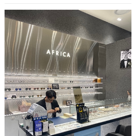
합격하여 교육을 받고 있습니다.저는 21살 때 여행자금을
가장 첫 번째 발걸음은 자신의 체력 수준을 인지하는
해내게 되어 있습니다. 시간 부족, 도전과 같이 불편한
모아 40일간의 유럽 배낭여행을 했던 경험이 있습니다.
것입니다. 그 체력수준을 체계적이고 구체적으로
상황만이 나를 강하게 만들어 줍니다. 실패해도
혼자 여행을 하는 동안 생각하는 시간들이 많았는데, 진로
인지시켜주고 함께할 수 있는 직업이라고 생각했기 때문에
괜찮습니다. 저는 대학 재학 중에 이루고자 했던 목표들을
선택을 고민하던 도중 기내 안에서 전문적으로 서비스를
체력측정사로 근무하게 되었습니다. 저는 군 전역 후
모두 이뤘는데요. 그러면서 점점 실패에 대한 두려움이
제공하며 책임감을 가지고 일하시는 객실 승무원의 모습이
복학을 한 2020년도는 covid-19로 인해 모든 수업이 전면
상당히 커졌고, 실패 속에서 얻은 부정적 감정은
너무나도 멋있어 보여 이 진로를 선택하게 되었습니다.
비대면으로 진행이 되었고 국가적으로 행사들도 취소되는
정체성에까지 영향을 줬습니다. 그런데 돌아보면 그
저는 대학교에 다니는 4년 동안 원하는 꿈을 이루기 위해
상황이었습니다. 그 당시에 저는 전공과 제 자신에 대한
과정들이 오히려 더 좋은 결과들을 만들어 주었습니다.
매 순간 최선을 다했습니다. 4.27의 학점으로 졸업했으며,
의심과 궁금증이 계속해서 커져만 갔습니다. 그 의심과
잊고 있던 유학의 꿈을 되찾아 준 것처럼 실패는 더 좋은
백석대학교 홍보대사를 1학년과 4학년 때 총 두 번 하면서
궁금증을 해소하기 위해 저는 제 전공의 중심으로 직접
결과를 만들어 주기 위해 방향을 바꿔주는 기차의
적극적으로 학교를 홍보하고 널리 알리기 위해
파고들기로 마음먹었습니다. 다음 해에 전공 학생회장으로
선로전환기와 같다는 것을 알게 됐습니다. 하고자 하는
노력했습니다. 중학생을 대상으로 한 전공 체험 및 모교
활동하게 되었고 covid-19로 인해 취소되었던 전공 관련
일이라도 or 아니더라도 분명 배울 것이 있을 테니 무작정
방문, 수시 정시 면접 도우미, 입학식 및 졸업식 등 의전
행사들을 페이스북, 인스타그램, 유튜브 등 다양한 sns를
시작하세요!혹시 대학원 진학을 하고자 하시는 분이
활동들을 달마다 했지만, 그중에서도 입시박람회와 교내외
통해 진행하였습니다. 특히 제가 가장 궁금했고, 모든
계시다면 자기소개서와 학업계획서를 작성하시기 전에 각
사진 촬영이 가장 인상 깊었습니다. 전국 대학들이 모이는
학생들이 관심 있어 할 취업에 대한 콘텐츠를 많이
학교별로 수업 커리큘럼이나 교수님의 연구를 보면서 그에
입시박람회에서 모교를 대표하여서 참여하는 만큼 더
다뤘습니다. 졸업 후 취업한 선배들을 인터뷰했고, 스포츠
맞게 자신만의 스토리를 만들어 작성하는 게 중요하다고
성실하고 열심히 해야겠다는 사명감을 가질 수 있었고,
진학/진로 박람회, 전공진로설명회 등 다양한 행사들을
생각합니다. 그리고 학부 과정에서 많은 경험을 해보셔야
교내 사진 및 영상 촬영을 통해 모교 메인 홈페이지와
진행했습니다. 저는 본인이 얻고자 하고, 성장하고자 하면
지원서 작성 시에 사용할 재료가 많아지기 때문에 도움이
SNS에 실린 제 모습을 보며 항상 모교의 얼굴이라
그 분야의 중심에 있어야 한다고 생각했기 때문에 다음