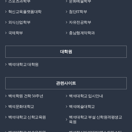
스포츠과학부
문화예술학부
해주셨던 얘기가 있습니다. 꿈을 정하기 어려울 때 잘하는
것과 좋아하는 것을 모두 작성하고, 거기에 중첩되는 것을
혁신교육플랫폼대학
첨단IT학부
기독교적 윤리에 어긋나지 않는 꿈/장래희망으로 가질
외식산업학부
자유전공학부
것이라고 하셨습니다. 저에게는 그 당시에 트레이닝
방법론, 재활운동, 해부학과 관련된 내용들이 좋았었고,
국제학부
충남형계약학과
누구를 가르치고, 알려주는 것을 잘하였기에 이 두 가지를
중첩해서 보니 스포츠건강관리/운동손상학 전공의 교수가
대학원
되는 것을 앞으로의 목표로 정하였습니다. 그리고
16년도에 학부를 졸업하고, 석사 2년, 박사 5년을 끝으로
백석대학교 대학원
2023년 2월에 박사학위를 받아 현재는 모교인
백석대학교에서 전공수업에 강의를 나오고 있습니다. 일찍
관련사이트
결혼하여 가정을 꾸리면서 꿈을 이루기에는 시간적으로나
경제적으로 많은 어려움이 있었지만 포기하지 않았습니다.
백석학원 건학 50주년
백석대학교 입시안내
어린 나이에 가정을 책임지는 가장이 꿈을 이루기 위한
과정들을 우선적으로 생각했다면 어려웠을 것이지만,
백석문화대학교
백석예술대학교
지금에서 돌이켜보면 가정과 꿈을 지키고, 이루기 위한
백석대학교 신학교육원
백석대학교 부설 신학원격평생교
과정이 얼마나 힘들지에 대한 생각이 없이 오로지 결과만
육원
생각하였기에 가능했던 것 같습니다. 그래서 저의