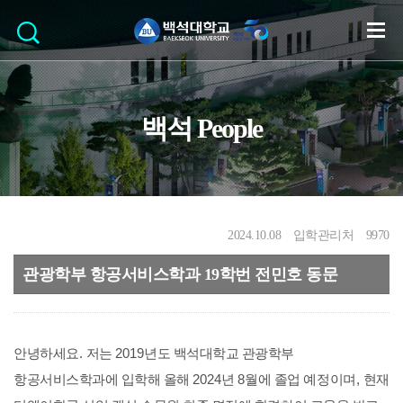
백석 People
2024.10.08
입학관리처
9970
관광학부 항공서비스학과 19학번 전민호 동문
안녕하세요
.
저는
2019
년도 백석대학교 관광학부
항공서비스학과에 입학해 올해
2024
년
8
월에 졸업 예정이며
,
현재