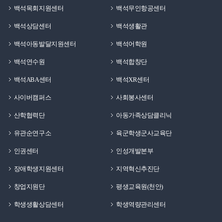
백석목회지원센터
백석무인항공센터
백석상담센터
백석생활관
백석아동발달지원센터
백석어학원
백석연수원
백석합창단
백석ABA센터
백석XR센터
사이버캠퍼스
사회봉사센터
산학협력단
아동가족상담클리닉
유관순연구소
육군학생군사교육단
인권센터
인성개발본부
장애학생지원센터
지역혁신추진단
창업지원단
평생교육원(천안)
학생생활상담센터
학생역량관리센터