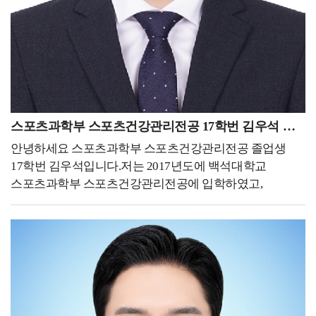
있었습니다. 해외 대학원 준비과정은 걱정과 달리 간단히
진행되었습니다. 아무래도 아무런 정보가 없다 보니
유학원의 도움을 받아 각 학교별로 정보를 먼저 전달 받은
뒤 메인 서류인 자기소개서(+수학계획서), 이력서,
추천서를 한글로 먼저 작성 후 번역하여 지원했습니다.
가장 큰 걱정을 했었던 공인영어점수는 영국 대학들 같은
경우에 지원 후 입학 전까지 제출을 하면 됐기에 두려움
스포츠과학부 스포츠건강관리전공 17학번 김우석 동문
없이 지원할 수 있었던 것 같습니다. 유학을 생각하시는
안녕하세요 스포츠과학부 스포츠건강관리전공 졸업생
분들이 계시다면 학비가 비싼 미국이 아닌 영국도 좋은
17학번 김우석입니다.저는 2017년도에 백석대학교
선택이 될 수 있을 것 같습니다. - 현재 하고 있는 일 또는
스포츠과학부 스포츠건강관리전공에 입학하였고,
진학을 통해 경험한 일들을 자유롭게 기술해 주세요. -진학
2023년도 2월에 졸업했습니다. 현재 천안도시공사
예정 중이라 아직 석사과정에 대한 부분을 말씀드릴 수는
문화체육부에 속해있는 국민체력100
없지만 한 해 동안 대외활동과 일을 하면서 경험한 일들을
천안체력인증센터에서 체력측정사로 근무하고 있습니다.
말씀드리고 싶습니다. 현재 83개의 대한체육회
국민체력100은 국가가 지정한 공인 인증 기관으로써
회원종목단체와 그 외의 많은 스포츠 협회 및 기관들 중
국민의 체력 및 건강 증진에 목적을 두고 체력 상태를
대한체육회 스마터즈의 서포트를 받는 약 30개의
과학적 방법에 의해 측정 평가를 하여 운동 상담 및 처방을
협회들에서도 마케팅에 노력을 가하는 단체는 손에
해 주는 대국민 무상 스포츠 복지 서비스입니다.
꼽힌다는 것을 알게 되었습니다. 오히려 자연스럽게