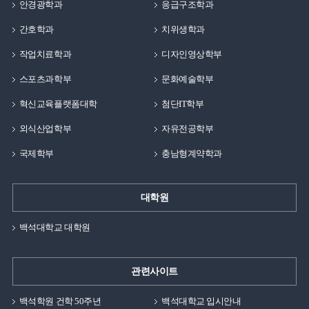
안경광학과
응급구조학과
앞날에 대한 두려움과 걱정이 많을 나이지만, 지금의
간호학과
치위생학과
학교생활에 충실한다면 앞으로의 목표와 비전이 조금씩
뚜렷해질 것이라 생각합니다. 앞서 얘기했던, 기독교수업
작업치료학과
디자인영상학부
중 하나인 직업과 비전 수업 때 백응석 교수님께서
스포츠과학부
문화예술학부
해주셨던 얘기가 있습니다. 꿈을 정하기 어려울 때 잘하는
것과 좋아하는 것을 모두 작성하고, 거기에 중첩되는 것을
혁신교육플랫폼대학
첨단IT학부
기독교적 윤리에 어긋나지 않는 꿈/장래희망으로 가질
외식산업학부
자유전공학부
것이라고 하셨습니다. 저에게는 그 당시에 트레이닝
방법론, 재활운동, 해부학과 관련된 내용들이 좋았었고,
국제학부
충남형계약학과
누구를 가르치고, 알려주는 것을 잘하였기에 이 두 가지를
중첩해서 보니 스포츠건강관리/운동손상학 전공의 교수가
대학원
되는 것을 앞으로의 목표로 정하였습니다. 그리고
16년도에 학부를 졸업하고, 석사 2년, 박사 5년을 끝으로
백석대학교 대학원
2023년 2월에 박사학위를 받아 현재는 모교인
백석대학교에서 전공수업에 강의를 나오고 있습니다. 일찍
관련사이트
결혼하여 가정을 꾸리면서 꿈을 이루기에는 시간적으로나
경제적으로 많은 어려움이 있었지만 포기하지 않았습니다.
백석학원 건학 50주년
백석대학교 입시안내