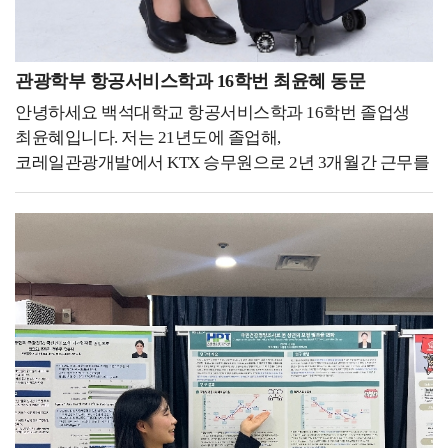
없는 편입니다. 자유로운 분위기 속에서 신입들도 궁금한
게 있으면 확실히 물어보고, 개인 의견을 주장할 수
있습니다. 그리고 스테이 가서도 다 같이 이동하지 않고
관광학부 항공서비스학과 16학번 최윤혜 동문
개인 시간도 자유롭게 가질 수 있어서 이런 문화는 굉장히
좋은 것 같습니다. 하지만, 아무래도 장거리 노선이
안녕하세요 백석대학교 항공서비스학과 16학번 졸업생
위주이기 때문에 시차 적응과 같은 부분은 어렵다고
최윤혜입니다. 저는 21년도에 졸업해,
생각합니다. 백녹담 : 이와 같은 직장에 다니기 위해서 어떤
코레일관광개발에서 KTX 승무원으로 2년 3개월간 근무를
자격증을 준비하셨고, 어떻게 학교생활을 해오셨는지 말씀
하다가현재 대한항공 객실승무원 직무에 최종합격하여
부탁드립니다. 우성하 동문 : 네, 저는 일단 다양한 해외
교육을 받고있습니다. 저는 대학생 때 항상 도전 하는
경험을 많이 쌓으려고 노력했었습니다. 그래서 학교에서
학생이었습니다.백석대학교 홍보대사에 도전해 전국 6월
진행하는 청해진 프로그램에서 청해진 5기로 미국에 있는
모의고사에도 실려보고, 항공과를 희망하는
어번 호텔에 다녀왔습니다. 이제 거기서 프론 데스크
고등학생들에게 꿈이 되어도 보고,항공서비스학과
슈퍼바이저로 일을 하면서 해외 경험을 다양하게 쌓을 수
임원활동을 하며 직접 행사를 기획 및 진행 해보고,태권도
있었고, 그리고 다녀와서는 바로 어학 성적으로 토익
단증 취득을 위해 학교를 마치고 초등학생들과 함께
935점을 달성했습니다. 또한, 오픽 AL, 커피 바리스타 2급,
도장에서 수련을 받기도 했어요.또 미인대회에 나가서
와인 소믈리에, 심폐소생술, 태권도 2단 등 다양한
대상을 수상을 하기도 했고,서비스경력을 쌓기위해 백화점
자격증을 취득하며 미래를 준비하였습니다. 백녹담 :
안내데스크에서 1년간 경력을 쌓기도 했습니다.이렇게
청해진 프로그램을 통해 해외에 다녀오셨던 경험이 나중에
교내, 대외활동에 끊임없이 도전하고 열심히 참여하면서