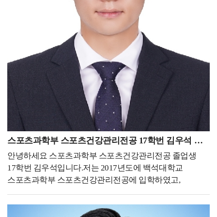
대학원을 준비했지만 개인적인 실수로 지원을 하지 못하게
추천드립니다.
되면서 어릴 적부터 금전적인 문제와 영어 공포로
포기해왔던 유학에 대한 꿈을 다시금 꺼낼 수 있었습니다.
그렇게 대학을 찾던 중 스포츠 분야 세계 1위(QS ranking)
대학인 Loughborough University을 알게 되어 진학할 수
있었습니다. 해외 대학원 준비과정은 걱정과 달리 간단히
진행되었습니다. 아무래도 아무런 정보가 없다 보니
유학원의 도움을 받아 각 학교별로 정보를 먼저 전달 받은
뒤 메인 서류인 자기소개서(+수학계획서), 이력서,
추천서를 한글로 먼저 작성 후 번역하여 지원했습니다.
가장 큰 걱정을 했었던 공인영어점수는 영국 대학들 같은
경우에 지원 후 입학 전까지 제출을 하면 됐기에 두려움
스포츠과학부 스포츠건강관리전공 17학번 김우석 동문
없이 지원할 수 있었던 것 같습니다. 유학을 생각하시는
안녕하세요 스포츠과학부 스포츠건강관리전공 졸업생
분들이 계시다면 학비가 비싼 미국이 아닌 영국도 좋은
17학번 김우석입니다.저는 2017년도에 백석대학교
선택이 될 수 있을 것 같습니다. - 현재 하고 있는 일 또는
스포츠과학부 스포츠건강관리전공에 입학하였고,
진학을 통해 경험한 일들을 자유롭게 기술해 주세요. -진학
2023년도 2월에 졸업했습니다. 현재 천안도시공사
예정 중이라 아직 석사과정에 대한 부분을 말씀드릴 수는
문화체육부에 속해있는 국민체력100
없지만 한 해 동안 대외활동과 일을 하면서 경험한 일들을
천안체력인증센터에서 체력측정사로 근무하고 있습니다.