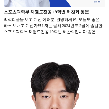
있다는 것을 몸소 실감하기 때문에 산업디자인과에서 배운
경험을 살려, 단순한 청소업이 아니라 고객들에게
스포츠과학부 태권도전공 19학번 허찬회 동문
신뢰감을 줄 수 있도록 브랜드 로고, 웹사이트, SNS 콘텐츠,
백석피플을 보고 계신 여러분, 안녕하세요! 오늘도 좋은
마케팅 전략까지 직접 기획하고 실행했습니다. 그렇게
하루 보내고 계신가요? 저는 올해 2024년도 2월에 졸업한
고객과의 신뢰 형성, 차별화된 서비스 포지셔닝에
스포츠과학부 태권도전공 19학번 허찬회입니다.좋은
집중하며 하나의 브랜드로 성장시키기 위해 노력하고
기회를 통해 같은 학교에서의 추억을 담고 있는
있습니다. - 후배들에게 하고 싶은 말을 자유롭게 써주세요.
여러분에게 제 이야기를 나눌 수 있어 기쁩니다! - 지금
-저는 대학 시절 공모전과 학업을 병행하며 디자인 능력을
하고 있는 일을 소개해 주세요. -저는 현재 미국
키웠습니다. 사실 정말 열심히 살았던 것 같습니다.
펜실베니아에 위치한 Sky Taekwondo Dresher라는 곳에서
한편으로는 지금 생각해보면 학업을 충실히 하는 것도
잠시 일을 하고 있고, 내년 9월 영국에 위치한
중요하지만, 학생 때 할 수 있는 것들을 더 즐겼으면
Loughborough University에 스포츠 매니지먼트
어땠을까 하는 생각도 드는 것 같습니다. 배운 것은
석사과정으로 입학할 예정입니다. 올해 태권도전공
사라지지 않기 때문에, 어떻게 활용할지는 스스로
친구들과 함께 대한체육회 스포츠마케팅 서포터즈
결정해야 할 것입니다. 여러분이 지금 배우는 것들이
(스마터즈) 활동을 하면서 이 분야에 대한 한국의 많은
당장은 특정 분야에만 적용될 것처럼 보일 수도 있겠지만,
스포츠 협회(기관)들의 인식 및 경영적 부족함을 느꼈고,
시간이 지나면 예상치 못한 곳에서 강력한 무기가 될 수
스포츠 매니지먼트를 공부해보고 싶어 대학원 진학을
있는 것 같습니다. 그러니 지금의 과정에 최선을 다하고,
선택하게 되었습니다. 대학 선택에 있어서는 올해 국내
기회가 왔을 때 적극적으로 도전해 보시는 것도