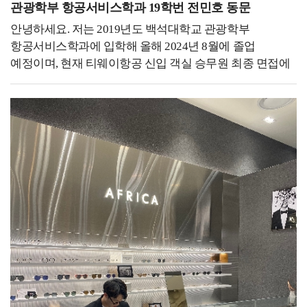
해소시켜주는 취미, 건강을 관리하기 위한 수단,
관광학부 항공서비스학과 19학번 전민호 동문
받으면서 외국어를 배우고 발전된 스스로의 모습을
수익창출을 하기 위한 직업 등 다양한 목적이 있습니다. 그
되돌아봤을 때 다가오는 행복감은 이루 말할 수 없을
안녕하세요. 저는 2019년도 백석대학교 관광학부
목적을 달성하기 위해선 운동을 하는 것도 중요하지만,
것입니다! - 후배들에게 하고 싶은 말을 자유롭게
항공서비스학과에 입학해 올해 2024년 8월에 졸업
나에게 맞는 운동을 찾아서, 얼마나 어떻게 해야 하는지가
써주세요. -해야 할까? 괜찮은 건가? 도움이 될까?
예정이며, 현재 티웨이항공 신입 객실 승무원 최종 면접에
더 중요합니다. 그런 기준을 설정하기 위해서 밟아야 하는
고민하지 말고 시작하세요! 상황이 닥치면 어떻게든
합격하여 교육을 받고 있습니다.저는 21살 때 여행자금을
가장 첫 번째 발걸음은 자신의 체력 수준을 인지하는
해내게 되어 있습니다. 시간 부족, 도전과 같이 불편한
모아 40일간의 유럽 배낭여행을 했던 경험이 있습니다.
것입니다. 그 체력수준을 체계적이고 구체적으로
상황만이 나를 강하게 만들어 줍니다. 실패해도
혼자 여행을 하는 동안 생각하는 시간들이 많았는데, 진로
인지시켜주고 함께할 수 있는 직업이라고 생각했기 때문에
괜찮습니다. 저는 대학 재학 중에 이루고자 했던 목표들을
선택을 고민하던 도중 기내 안에서 전문적으로 서비스를
체력측정사로 근무하게 되었습니다. 저는 군 전역 후
모두 이뤘는데요. 그러면서 점점 실패에 대한 두려움이
제공하며 책임감을 가지고 일하시는 객실 승무원의 모습이
복학을 한 2020년도는 covid-19로 인해 모든 수업이 전면
상당히 커졌고, 실패 속에서 얻은 부정적 감정은
너무나도 멋있어 보여 이 진로를 선택하게 되었습니다.
비대면으로 진행이 되었고 국가적으로 행사들도 취소되는
정체성에까지 영향을 줬습니다. 그런데 돌아보면 그
저는 대학교에 다니는 4년 동안 원하는 꿈을 이루기 위해
상황이었습니다. 그 당시에 저는 전공과 제 자신에 대한
과정들이 오히려 더 좋은 결과들을 만들어 주었습니다.
매 순간 최선을 다했습니다. 4.27의 학점으로 졸업했으며,
의심과 궁금증이 계속해서 커져만 갔습니다. 그 의심과
잊고 있던 유학의 꿈을 되찾아 준 것처럼 실패는 더 좋은
백석대학교 홍보대사를 1학년과 4학년 때 총 두 번 하면서
궁금증을 해소하기 위해 저는 제 전공의 중심으로 직접
결과를 만들어 주기 위해 방향을 바꿔주는 기차의
적극적으로 학교를 홍보하고 널리 알리기 위해
파고들기로 마음먹었습니다. 다음 해에 전공 학생회장으로
선로전환기와 같다는 것을 알게 됐습니다. 하고자 하는
노력했습니다. 중학생을 대상으로 한 전공 체험 및 모교
활동하게 되었고 covid-19로 인해 취소되었던 전공 관련
일이라도 or 아니더라도 분명 배울 것이 있을 테니 무작정
방문, 수시 정시 면접 도우미, 입학식 및 졸업식 등 의전
행사들을 페이스북, 인스타그램, 유튜브 등 다양한 sns를
시작하세요!혹시 대학원 진학을 하고자 하시는 분이
활동들을 달마다 했지만, 그중에서도 입시박람회와 교내외
통해 진행하였습니다. 특히 제가 가장 궁금했고, 모든
계시다면 자기소개서와 학업계획서를 작성하시기 전에 각
사진 촬영이 가장 인상 깊었습니다. 전국 대학들이 모이는