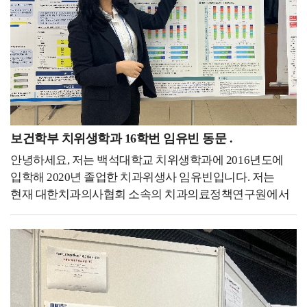
취업할 때도 굉장히 좋은 스펙으로 작용했을 것 같습니다.
느낀 점은 모든 경험은 필연적으로 나에게 좋은 배움이
어떻게 해서 신청하게 되셨는지도 함께 말씀
된다는 것이었습니다.경험은 단순히 자기소개서 이력
부탁드립니다. 우성하 동문 : 네. 문화적인 경험도 많이
1줄에 불과하는 게 아니고, 인생에 있어서 평생 좋은
쌓고, 해외에서 일하고 왔다는 것 자체가 큰 메리트였던 것
거름과 양분이 될 거라 믿습니다. 코로나19가 전
같아요. 그때 코로나로 인해 항공업계 같은 경우는 공채가
세계적으로 발병된 2020년, 위기를 맞은 항공업계는
거의 없을 시기였는데, 청해진을 통해 경력을 쌓으면 좋을
채용이 전무했고, 그 시기 저는 4학년 졸업예정자였습니다.
것 같다고 교수님이 추천해 주셨습니다. 처음에 입학해서
고교 시절부터 항공 객실승무원이라는 꿈만 바라본
면담할 때부터 교수님께서 어학 능력 등 저의 역량을 높게
저에게는 세상이 무너지는 기분이었습니다.어느 날은
보건학부 치위생학과 16학번 임유빈 동문 .
봐주셨고, 코로나 시기를 잘 보내면 좋겠다는 마음에 가장
한참을 울었어요 승무원이 아니고서 하고싶은 일을
안녕하세요, 저는 백석대학교 치위생학과에 2016년도에
도움이 될 수 있는 청해진을 추천해 주셨던 것 같습니다.
생각해본 적이 없을 정도로 저에겐 간절한 꿈이었거든요.
입학해 2020년 졸업한 치과위생사 임유빈입니다. 저는
백녹담 : 그러면 따로 면접 준비하실 때는 특별히 학원에
그러다 문득 이렇게 우울해하고만 있으면 안되고, 지나간
현재 대한치과의사협회 소속의 치과의료정책연구원에서
다니신 건지 아니면 다른 방식으로 준비하셨는지
시간은 다시 돌아오지 않으니 이 시간을 더욱 현명하게
연구원으로 근무하고 있습니다. 치과의료 정책 연구라니
궁금합니다. 우성하 동문 : 면접은 따로 학원 같은 거는
보내야된다고 생각이 들었어요.제가 원했던 직무와 적성에
많이 생소하시죠? 저는 이곳에서 구강건강 증진을 위해
다니지 않았고, 스터디를 주 5~6회 정도 하면서 굉장히
맞는 일을 찾아, 코로나19가 종식되어 항공사 채용이 다시
치과계에 필요한 정책을 위해 연구와 다양한 활동을
다양한 사람들에게 피드백을 받았습니다. 그리고 또
활발해지는 그날을 기다려야겠다고 생각했습니다.그러다
하고있습니다. 치과계와 관련된 데이터를 담은 연감, 연구
교수님이 봐주시는 스터디에도 참석하여 교수님에게도
국민들의 발이 되어주는 KTX에도 승객들의 안전과 편안한
및 보고서 작성, 연구과제 관리 등 연구원으로써 치과계
피드백을 받으면서 실전 감각을 많이 키웠던 것 같습니다.
여행을 돕는 승무원이 있다는 것을 알게 되었고,
발전을 위해 힘쓰고 있습니다.이 직업을 갖기 전에는
백녹담 : 마지막으로 승무원을 꿈꾸는 후배들에게 해주고
KTX승무원이라면 제 자신이 즐겁게, 행복하게 근무할 수