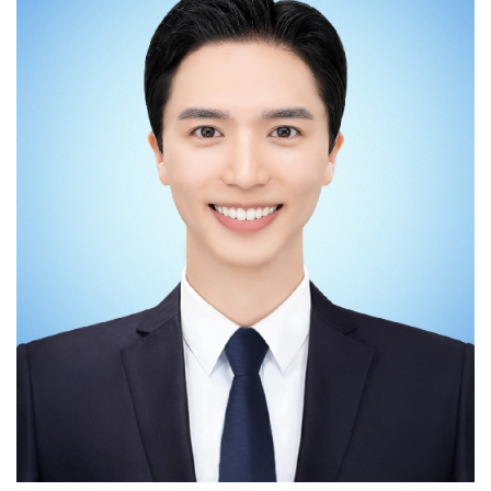
말씀드리고 싶습니다. 현재 83개의 대한체육회
국민체력100은 국가가 지정한 공인 인증 기관으로써
회원종목단체와 그 외의 많은 스포츠 협회 및 기관들 중
국민의 체력 및 건강 증진에 목적을 두고 체력 상태를
대한체육회 스마터즈의 서포트를 받는 약 30개의
과학적 방법에 의해 측정 평가를 하여 운동 상담 및 처방을
협회들에서도 마케팅에 노력을 가하는 단체는 손에
해 주는 대국민 무상 스포츠 복지 서비스입니다.
꼽힌다는 것을 알게 되었습니다. 오히려 자연스럽게
국민체력100에 참가한 모든 국민들에게는 체력수준
수요가 지속되는 인기종목들이 더욱 마케팅에 노력을
맞춤형 운동 프로그램을 제공하고 운동에 꾸준히 참가할
다하면서 자발적 마케팅 빈익빈부익부 현상이 만들어지고
수 있도록 체계적으로 관리하며, 체력수준에 따라 국가
있었습니다. 요즘 시대에 스포츠 마케팅은 작은 노력도 큰
공인 인증서를 발급합니다. 만 4세~6세 유아기와 만 11세
변화를 가져올 수 있는 분야라고 생각합니다. 스포츠
이상 대한민국 국민이면 누구나 참여 가능하며, 전국
분야로의 취업이나 진학을 원하시지만 꿈을 정하지 못하신
체력인증센터에서 서비스를 무료로 제공하고 있습니다.
분들이 계시다면 한 번 도전해보시는 것도 좋을 것
저는 체력측정사로 근무하기 전에 백석대학교 배드민턴
같습니다. 태권도 산업에서는 해외 시장의 발전 가능성을
선수단과 서울OO세상병원 스포츠재활연구소에서 실습
꼭 염두하고 계셔야 된다고 말씀드리고 싶습니다. 타
트레이너 경험을 쌓았고, OO군청 씨름단에서
전공보다 해외 활동이 많은 것부터 느껴지듯 해외에서의
선수트레이너로 근무하기도 했습니다. 스포츠 현장에서
태권도 수요가 크다는 것을 알 수 있고, 해외 인턴을
시간을 보내다 보니 운동에서 가장 중요한 것이 무엇일까?
다녀오신 분들은 아시겠지만 한국 전통 무술을 한국인이
라는 생각을 하게 되었습니다. 저는 운동에서 가장 중요한
전문선수로서 수련했다는 부분이 외국인들에게 큰
것은 목적이라고 생각합니다. 누군가에게는 스트레스를
매력으로 다가간다는 것을 알 수 있습니다. 큰 인정을