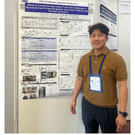
치과에서 임상 치과위생사로 근무를 했습니다. 치과에서
싶은 말씀이 있을까요? 우성하 동문 : 사실 진짜
있으면서추후 항공객실승무원이 되기까지 좋은 경험과
일을 하며 치위생학에 대해 더욱더 큰 매력을 느꼈고,
바늘구멍같이 작은 틈 사이로 치열하게 경쟁해야지만 될
경력이 될 거라 확신이 들어 지원하게
치과에서 생기는 일들에 대해 더 연구해보고싶다는 생각이
수 있는 직업이라고 생각합니다. 그래서 본인에 대한
되었습니다.KTX에서 열차승무원으로서 근무한 2년
들어 대학원을 들어가게 되었습니다. 그렇게 석사 과정을
강점을 확실하게 만드는 걸 추천해 드립니다. 또 많이
3개월이라는 시간 덕분에 저는 견문을 넓히며 더 많은
이수하게 되었고, 이 과정 중에 저의 적성에는 연구와
지원하다 보면 떨어질 때 스스로에 대한 의구심도 들고
경험을 할 수 있었고, 매일 천명이 넘는 고객들을 만나
결과물을 만드는 일이 잘 맞는다는 생각이 들어 연구직을
자존감도 낮아지겠지만, 누구보다 자신을 믿고 열심히
소통할 수 있었으며승무와 관련된 직무를 수행하며 저의
희망하게 되었습니다. 그렇게 제 적성을 찾고, 취업처를
하면 될 거라고 생각합니다!
서비스 커리어를 성장시켰습니다. 코로나19라는 절망적인
알아보다 좋은 기회로 치과의료정책연구원에 입사하게
상황 속에서도 저를 한층 더 발전시킬 수 있었습니다.
되었습니다.연구원 일을 하다보면 아무리 적성에 맞다고
근무를 하면서도 언젠가 다시 열릴 항공사 채용에
하더라도 연구를 하고, 자료를 만드는 일이 고되다고
대비하여 꾸준히 토익, 토익스피킹, 영어회화를 공부하며
느껴지기도 합니다. 하지만 조금 더 인내하고 결과물을
어학성적을 관리했습니다.또 계속해서 국외여행인솔자,
완성하면, 다른 사람들 눈에는 안이뻐 보일 수 있어도 제
안전관리지도사 등 항공사 채용에 도움이 될만한 자격증을
눈에는 이뻐보이는 결과물들이 생겨 보람을 느낍니다.
취득하며 시간을 보냈습니다.그러다 2023년, 항공업계가
그리고 그 결과물들을 통해 정책 개선을 위한 활동들로
다시 활발해지고 있는 지금 27살이라는 어리지 않은
이어지는데, 그 활동의 결실로 정책이 변화한다는
나이에 다시 항공객실승무원에 도전해 꿈에 그리던
이야기를 들을 때엔 세상을 조금이나마 더 나아지게하는데
대한항공 객실승무원에 최종합격하게 되었습니다. 내가
일조했다는 생각에 뿌듯해지기도 합니다.연구원으로써
하고싶은 일이 타의로, 어떠한 예기치 못한 상황으로 인해
일을 하다보면, 다양한 분야의 멋진 연구자분들의 연구와
시도조차 못 하는 상황이 있을 수 있잖아요. 그 때 낙담해