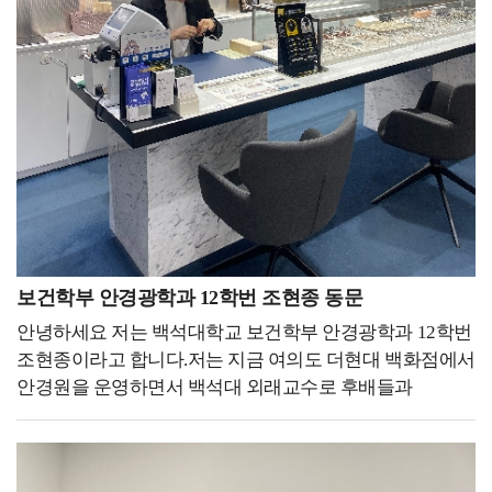
학생들이 관심 있어 할 취업에 대한 콘텐츠를 많이
학교별로 수업 커리큘럼이나 교수님의 연구를 보면서 그에
입시박람회에서 모교를 대표하여서 참여하는 만큼 더
다뤘습니다. 졸업 후 취업한 선배들을 인터뷰했고, 스포츠
맞게 자신만의 스토리를 만들어 작성하는 게 중요하다고
성실하고 열심히 해야겠다는 사명감을 가질 수 있었고,
진학/진로 박람회, 전공진로설명회 등 다양한 행사들을
생각합니다. 그리고 학부 과정에서 많은 경험을 해보셔야
교내 사진 및 영상 촬영을 통해 모교 메인 홈페이지와
진행했습니다. 저는 본인이 얻고자 하고, 성장하고자 하면
지원서 작성 시에 사용할 재료가 많아지기 때문에 도움이
SNS에 실린 제 모습을 보며 항상 모교의 얼굴이라
그 분야의 중심에 있어야 한다고 생각했기 때문에 다음
안 될 것 같은 것들도 도전하시고, 성취하세요.
생각하고 학교 구성원으로서의 책임감과 겸손함을 느낄 수
해에는 스포츠과학부 학생회장으로 활동했습니다. 그동안
인스타그램을 보던 중 How big would you dream, if you
있었습니다. 그 결과 조직 내외에서 긍정적인 반응을 얻게
그 누구보다 전공과 학부에 대해 진심이었고 가까이에
knew you couldn't fail 이라는 문장을 발견했었습니다.
되었으며, 열심히 활동한 보람이 생겨 성취감까지 얻을 수
있으면서 미래에 대한 확신과 방향성을 확인하고 배움에
여러분께서는 만약 실패하지 않을 걸 알았다면 얼마나 큰
있었습니다. 홍보대사를 하는 동안 모교를 대중에게
대한 갈증이 생겨 한 단계 성장할 수 있었습니다. 당신은
꿈을 꿨을까요? 앞으로 여러분이 하시는 일들이 잘 될지 안
소개하고 긍정적인 이미지를 확산시킬 수 있어 뿌듯한
겉보기에 노력하고 있을 뿐 이라는 책에 우회했다고
될지 아무도 모릅니다. 하지만 시작도 하지 않으신다면 될
경험을 할 수 있었습니다. 이러한 경험들이 쌓이고 쌓여서
느껴진 그 길이 최단 직선거리는 아니었을지라도 가장
일이 없겠죠. 모두가 안 될 거라는 꿈을 꾸시는 것도
나날이 성장하게 되었고, 저에겐 잊지 못할 추억으로 남을
보건학부 안경광학과 12학번 조현종 동문
아름다운 곡선이다. 라는 구절이 제 심금을 울렸습니다.
좋습니다. The greatest pleasure in life is doing what people
수 있었습니다.저는 대학 생활을 하는 후배들에게 가장
저는 경험을 최우선으로 중요시합니다. 물론 책이나
안녕하세요 저는 백석대학교 보건학부 안경광학과 12학번
say you cannot do.(Walter Bagehot) 라는 제 좌우명처럼
중요하게 생각하고 강조하고 싶은 부분은 마음가짐과
간접적인 경험을 통해서 배울 수도 있지만 직접 경험하는
조현종이라고 합니다.저는 지금 여의도 더현대 백화점에서
사람들이 안 될 거라고 하는 일을 해냈을 때 삶에서 가장 큰
태도입니다. 저는 전공 수업이든 교양 수업이든 강의를
것과는 천지차이라고 생각합니다. 혹자는 저의 소중한
안경원을 운영하면서 백석대 외래교수로 후배들과
기쁨을 얻을 수 있을 거니까요. 가능성이 0.1%라도 있다면
듣는 그 순간만큼은 하나라도 더 배워야겠다는 마음가짐과
경험을 시간 낭비라고 말합니다. 하지만 저는
함께하고 있습니다.저는 안경사 면허를 취득한 후 바로
도전하세요. 어떠한 꿈을 꾸시던 항상 응원하겠습니다.
태도를 가지며 임해 왔습니다. 수업 중 나에게 도움이 되는
학생회장이라는 경험이 자격증 취득을 위한 시간보다 훨씬
안경원에 취업하였습니다. 어느덧 시간이 흘러서 6년 차를
부분들은 노트북이나 핸드폰 메모장에 따로 기록을
더 소중하게 느껴졌습니다. 왜냐하면 물론 취업이나 전공
넘어 7년 차를 향하고 있습니다.6년이라는 기간 동안
해놓았으며, 자격증을 딸 기회가 생기면 피하지 않고