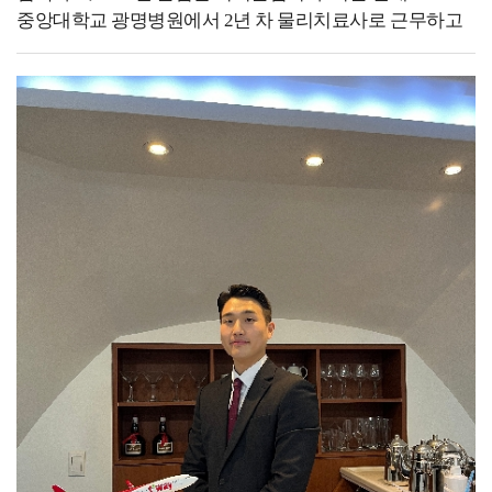
진로에 대해서 정말 많이 고민했었던 거 같습니다.
중앙대학교 광명병원에서 2년 차 물리치료사로 근무하고
안경광학과의 경우 안경사나 검안사만 생각하는 경우가
있습니다.제게 있어 대학 생활은 다양한 진로와 분야에
많은데 정말 많은 진로가 있습니다. 가장 기본적인
대해 알아보고 고민하는 시간의 연속이었습니다. 많은
안경사나 검안사뿐만 아니라 광학 회사, 광학 렌즈 회사
학우분들께서도 저와 같이 미래를 위한 진지한 고민을
등등 많은 곳으로 취업하고 있습니다.취업에 있어서 가장
이어가고 계실 거라고 생각합니다. 저는 물리치료학과를
중요한 건 내가 하고자 하는 일에서 필요한 조건들이
졸업한 후, 임상에서의 풍부한 경험을 쌓고 싶어
무엇이 있는지 알아보는 게 중요합니다.졸업 후
대학병원에 지원하였고 첫 병원에서 다양한 케이스의
준비하는것 보다는 대학교에 다니면서 내가 하고자 하는
환자를 접할 수 있었습니다. 직접 치료를 계획하고
일을 생각해 보고 그것에 맞게 전략을 준비하는 게
진행하면서 궁금하고 관심 있는 학회의 교육을 이수하며,
중요합니다. 예를 들어 내가 하고자 하는 업무에서 필요한
새롭게 배우고 부족한 점을 채우고자 노력했습니다.
조건이 석사과정이면 그에게 맞는 대학원 진학 준비를
현재는 심장예방재활센터에서 근무하며, 심혈관 질환을
해야 하기 때문입니다.저는 하고자 하는 일이 석사과정이
가진 환자를 대상으로 심장 재활을 진행하고 있습니다.
필요했기 때문에 진학하였고 덕분에 지금 원하던 일을 할
환자분들이 건강관리의 중요성을 깨닫고, 맞춤형 운동을
수 있게 되었습니다. 저는 대학교 시절을 생각해 보면
꾸준히 수행하는 모습을 보면 물리치료사로서 보람을
행복했던 기억만 남아 있습니다, 물론 학부 생활할 때는
느끼고 있습니다. 그리고 의료 분야는 끊임없이 발전하고
사람 때문에 힘들었던 일도 많았고, 학업 스트레스나
있기에, 저 또한 앞으로 배우고 공부해야 할 것들이 더 많이
진로로 관련하여 고민도 많았지만 지나서 생각해 보니
남아있다고 생각합니다.이를 통해 최종적인 목표를 정의해
그러한 걱정들과 고민이 추억이 되고 웃으며 이야기할 수
본다면, 환자의 신체뿐만 아니라 마음까지 치료하는