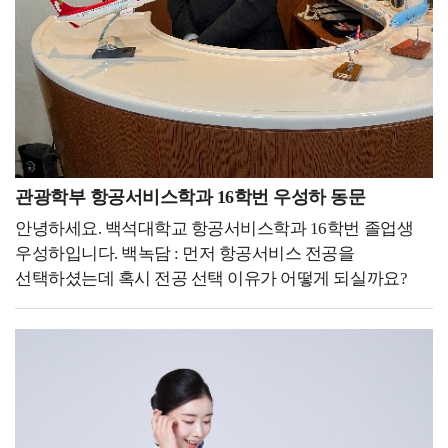
있게 된 거 같습니다.그래서 저는 만약 대학교 때로
물리치료사 라고 할 수 있을 것 같습니다. 검사나 치료 시작
돌아간다면 무엇을 하더라도 정말 최선을 다해서 대학
전 차트를 자세히 살펴보고, 환자를 꼼꼼하게
생활을 하고 싶습니다.지금은 평범한 대학교 생활들이
파악하면서도 질문을 통해 이야기를 자연스럽게 털어놓을
나중에는 그리운 추억이 되고 아쉬운 과거가 될 수
수 있는 환경을 제공합니다. 이와 같은 환자와의
있으니까 지금 주어진 상황에서 최선을 다하면
의사소통은 단방향적인 정보 전달이 아닌 상호적인 대화와
좋겠습니다.그래서 후배들도 대학교 생활을 최대한
소통으로 이루어져야 합니다. 표정이나 자세, 몸짓 등
즐겼으면 좋겠습니다. 축제 기간에는 진심으로 축제를
비언어적 신호를 통해 환자의 감정이나 요구사항을
즐겨도 보고, 시험 기간에는 열정적으로 공부도 하면서
파악하고 응답하는 것은 환자와의 신뢰 관계를 형성하는
관광학부 항공서비스학과 16학번 우성하 동문
다시 오지 않을 대학 생활을 지냈으면 좋겠습니다. '준비된
데 도움이 되며, 불편한 점이나 어려움을 미리 파악하여
안녕하세요. 백석대학교 항공서비스학과 16학번 졸업생
자만이 기회를 잡는다' 정말 무수히 많이 들어본
적극적으로 대응할 수 있습니다. 이처럼 전문적인 재활
우성하입니다. 백녹담 : 먼저 항공서비스 전공을
이야기였습니다. 진부하고 너무나도 당연하게 생각했던
치료를 제공하는 것은 물론이고, 환자와 보호자의
선택하셨는데 혹시 전공 선택 이유가 어떻게 되실까요?
말이 지금은 제 좌우명이 되었습니다. 정말 기회는 언제
마음까지도 헤아릴 수 있는 따뜻한 물리치료사로 기억되고
우성하 동문 : 사실 어려서부터 되게 사람들하고 얘기하고
어디서 어떻게 나에게 올지 모릅니다.졸업 후 일과
싶습니다.이렇게 제가 꾸준히 도전하고 성장할 수 있었던
같이 어울리는 걸 좋아했습니다. 그리고 부모님이
대학원을 같이 다닌 이유도 나에게 기회가 올 수도
데에는, 백석대학교 보건학부 물리치료학과에서의 경험이
어려서부터 해외여행을 좋아하셔서 그거에 영향을 많이
있겠다는 생각에 힘든 과정이라도 버틸 수 있었습니다.
큰 도움이 되었습니다. 물리치료학과에서는 임상실습을
받고, 저도 해외여행을 많이 하면서 어떤 직업이 사람들도
덕분에 저는 제가 하고 싶었던 안경원을 운영하고 있으며
8주간, 총 2번 진행하고 있습니다. 실습지는 대학병원부터
많이 만나고 해외여행도 자유롭게 다닐 수 있을까? 라고
모교에서 강의도 하고 있습니다.기회를 잡기 위해서
종합병원, 재활병원, 요양병원 등으로 다양한데 저는
생각했을 때 아무래도 객실 승무원이 가장 적합한
꾸준히 준비하고 있는다면 우연히 찾아오는 기회를 놓치지
대학병원, 재활병원에서 실습하며 다양한 분야를