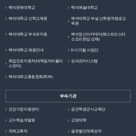
어린 나이에 가정을 책임지는 가장이 꿈을 이루기 위한
과정들을 우선적으로 생각했다면 어려웠을 것이지만,
백석문화대학교
백석예술대학교
지금에서 돌이켜보면 가정과 꿈을 지키고, 이루기 위한
백석대학교 신학교육원
백석대학교 부설 신학원격평생교
과정이 얼마나 힘들지에 대한 생각이 없이 오로지 결과만
육원
생각하였기에 가능했던 것 같습니다. 그래서 저의
백석대학교 부속유치원
백석정신아카데미(웨스트민스터
좌우명과 인생관은 목표를 정하면 이 일이 얼마나 힘들지,
소요리문답 강해)
그 과정이 얼마나 큰 스트레스일지를 생각하기 보다는
백석대학교 채용안내
K-디지털 사업단
결과가 나에게 좋은 것이라면 반드시 해야한다 입니다.
여러분들도 앞으로의 목표가 생기거나, 꿈을 정해야
취업진로지원처(대학일자리플러
성과관리시스템
스센터)
한다면 그 과정이 얼마나 힘들지를 생각하기 보다는
목표와 꿈을 이루지 못하더라도 나에게 좋은 영향을 미칠
백석대학교총동창회(학부)
것 같다면 열심히 달려가길 바랍니다.
부속기관
건강가정지원센터
공군학생군사교육단
교수학습개발원
교양대학
국제교류처
글로벌인재육성처