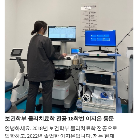
지식을 습득하는 데 있어서 다소 느릴 수 있지만, 대학생
안경사로 일한 결과 지금은 여의도에 위치한 더
도전하게 되었습니다. 그 결과 8개의 자격증 중 4개를 대학
신분으로만 할 수 있는 다양한 경험을 해보고 싶었기
현대백화점에 아프리카안경원을 개업하여 운영할 수
생활을 하면서 취득하게 되었고, 이력서를 작성하는
때문입니다. 선후배가 아닌 목표를 향해 함께 나아가는
있었습니다. 또 동시에 백석대학교 대학원 안경광학과에
과정에서도 많은 도움이 되었습니다.티웨이항공은 서류에
사회 초년생으로서, 동료로서 이야기하고 싶습니다.
진학하여 학업과 안경사 경험을 동시에 쌓을 수
합격하고 난 이후에는 총 세 번의 면접을 진행하게 되는데,
학생회장, 대외활동, 학업, 자격증 공부를 병행하며 정말
있었습니다.​모교 대학원에 진학하여 학부 때부터 저를
그 기간 동안 본부동에 있는 강의실을 매일 빌리면서 면접
힘들었던 시간도 많았습니다. 대학시절 도전의 개념과
지도해 주신 교수님들과 함께 학업을 계속하여 더
준비를 했습니다. 스터디를 통해 교수님께 피드백을
따라오는 성취에 대한 보상을 처음 느꼈습니다. 시간이
효과적으로 학업을 병행할 수 있었고, 무엇보다
받으면서 부족한 부분들을 개선할 수 있었고, 많은 도움을
지난 지금, 그때의 기억을 연료 삼아 포기하고 싶은
근무하면서 생겼던 현장에서 궁금한 점들을 실제로 실험해
받을 수 있었습니다. 이런 과정들 덕분에 처음으로
순간마다 열어보고 다시 일어날 수 있는 용기를 얻고
보면서 연구할 수 있었습니다.우리 대학에는 다양하고
지원하는 항공사에서 한 번에 합격할 수 있었던 거
있습니다. 모든 것이 처음이고 새롭기만 했던 스무 살과 그
우수한 검안 장비를 갖추고 있어서 연구를 수행하기에
같습니다. 이 자리를 빌려 나윤서 교수님께 감사하다는
이후 지금까지도 불완전함에 불안해지고 서투른 모습이
매우 좋은 환경입니다. 또한 지도 교수님과 대학원
말씀 전해 드리고 싶습니다. 저는 이제 취업을 하게 되어
때론 싫어질 때도 있지만 그럴 때면 대학시절 기억을 꺼내
학우들과 같이 연구도 하며 학술대회에서 우수논문상도
직장 생활을 하게 될 텐데, 대학생 때 가졌던 마음가짐과
떠올려 보며 비틀대도 넘어지지 않도록 하루하루 노력하고
수상하였습니다.대학원 졸업 후 저는 모교 안경광학과
태도를 바탕으로 현실에 안주하지 않고 계속해서 발전해
있습니다. 이 글을 읽는 모든 학우 분들도 백석인으로서의
후배들에게 강의하고 있습니다.수업을 통해서 후배들을
나가는 사람이 되려 합니다. 이 글을 보고 있는
자긍심과 자부심을 갖길 바라며, 각자 이어 나갈 미래를
만나게 되어 매우 뿌듯하며 그만큼 열심히 수업을
후배들에게는 좋은 동기부여가 되었으면 좋겠습니다.
응원하겠습니다. 감사합니다.
준비하고 여러 가지 진로에 대해서도 함께 이야기할 수
보건학부 물리치료학 전공 18학번 이지은 동문
여러분의 앞날을 응원하겠습니다!
있도록 하고 있습니다.열심히 노력한 결과 우수 교원에도
안녕하세요. 2018년 보건학부 물리치료학 전공으로
선정되는 뜻깊은 결과도 얻었습니다.대학교에 다니면서
입학하고, 2022년 졸업한 이지은입니다. 저는 현재