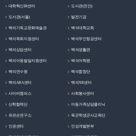
대학혁신IR센터
도서관(천안)
도서관(서울)
발전기금
백석기독교문화예술관
백석대학교회
백석목회지원센터
백석무인항공센터
백석상담센터
백석생활관
백석아동발달지원센터
백석어학원
백석연수원
백석합창단
백석ABA센터
백석XR센터
사이버캠퍼스
사회봉사센터
산학협력단
아동가족상담클리닉
유관순연구소
육군학생군사교육단
인권센터
인성개발본부