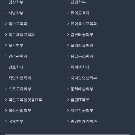
경상학부
관광학부
사범학부
유아교육과
특수교육과
유아특수교육과
특수체육교육과
컴퓨터공학부
보건학부
물리치료학과
안경광학과
응급구조학과
간호학과
치위생학과
작업치료학과
디자인영상학부
스포츠과학부
문화예술학부
혁신교육플랫폼대학
첨단IT학부
외식산업학부
자유전공학부
국제학부
충남형계약학과