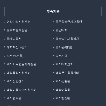
부속기관
건강가정지원센터
공군학생군사교육단
교수학습개발원
교양대학
국제교류처
글로벌인재육성처
대학혁신IR센터
도서관(천안)
도서관(서울)
발전기금
백석기독교문화예술관
백석대학교회
백석목회지원센터
백석무인항공센터
백석상담센터
백석생활관
백석아동발달지원센터
백석어학원
백석연수원
백석합창단