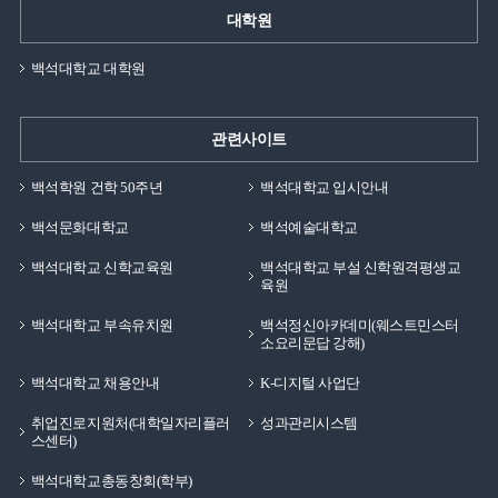
대학원
백석대학교 대학원
관련사이트
백석학원 건학 50주년
백석대학교 입시안내
백석문화대학교
백석예술대학교
백석대학교 신학교육원
백석대학교 부설 신학원격평생교
육원
백석대학교 부속유치원
백석정신아카데미(웨스트민스터
소요리문답 강해)
백석대학교 채용안내
K-디지털 사업단
취업진로지원처(대학일자리플러
성과관리시스템
스센터)
백석대학교총동창회(학부)