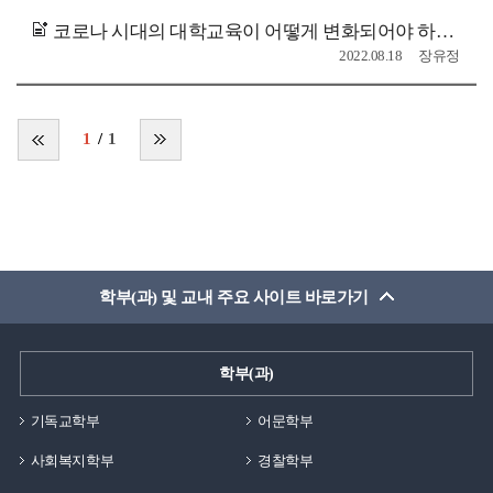
코로나 시대의 대학교육이 어떻게 변화되어야 하는가?-변화하는 세상 불변의 복음-장종현 총장
2022.08.18
장유정
1
1
학부(과) 및 교내 주요 사이트 바로가기
학부(과)
기독교학부
어문학부
사회복지학부
경찰학부