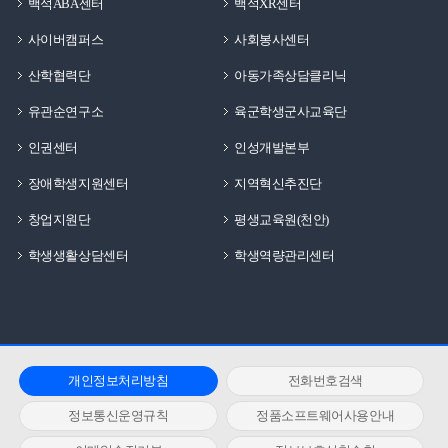
백석ABA센터
백석XR센터
사이버캠퍼스
사회봉사센터
산학협력단
아동가족상담클리닉
유관순연구소
육군학생군사교육단
인권센터
인성개발본부
장애학생지원센터
지역혁신추진단
창업지원단
평생교육원(천안)
학생생활상담센터
학생역량관리센터
개인정보처리방침
전화번호검색
정보통신운영규칙
정품소프트웨어사용안내