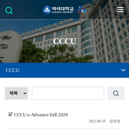
CCCU
CCCU
CCCU e-Advance-Fall 2020
2022.08.18
장유정