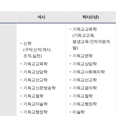
석사
박사(3년)
기독교교육학
(기독교교육,
평생교육·인적자원개
신학
발)
(구약,신약,역사,
조직,실천)
기독교문학
기독교교육학
기독교상담학
기독교상담학
기독교사회복지학
기독교선교학
기독교선교학
기독교신문방송학
기독교음악학
기독교철학
기독교철학
기독교미술학
기독교행정학
기독교행정학
미술학