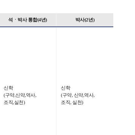
석ㆍ박사 통합(4년)
박사(2년)
신학
신학
(구약,신약,역사,
(구약, 신약,역사,
조직,실천)
조직, 실천)