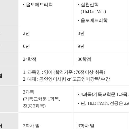
옵토메트리학
실천신학
(Th.D.in Min.)
옵토메트리학
한
2년
3년
한
6년
9년
점
24학점
36학점
1. 과목명 : 영어 (합격기준 : 70점이상 취득)
험
2. 대체 : 공인영어시험 or '고급영어강독' 수강
3과목
4과목(기독교학문 1과목,
험
(기독교학문 1과목,
단, Th.D.inMin. 전공은 
전공 2과목)
서
2학차 말
3학차 말