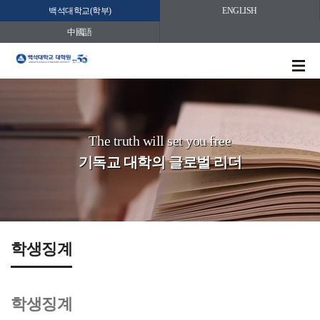
백석대학교(학부)
ENGLISH
中國語
The truth will set you free
기독교 대학의 글로벌 리더
학생징계
학생징계