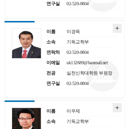
연구실
02-520-0804
이름
이경욱
소속
기독교학부
연락처
02-520-0804
이메일
uk132689@hanmail.net
전공
실천신학대학원 부원장
연구실
02-520-0804
이름
이우제
소속
기독교학부