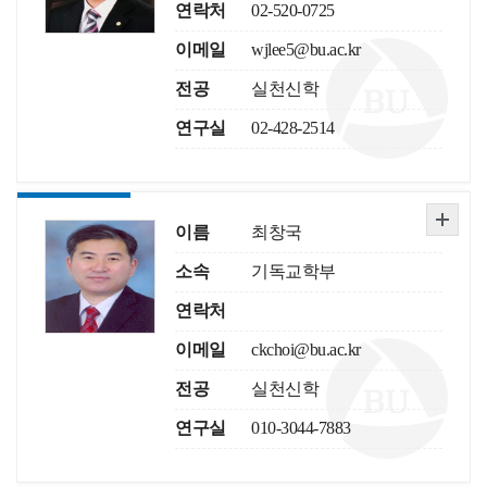
연락처
02-520-0725
이메일
wjlee5@bu.ac.kr
전공
실천신학
연구실
02-428-2514
이름
최창국
소속
기독교학부
연락처
이메일
ckchoi@bu.ac.kr
전공
실천신학
연구실
010-3044-7883