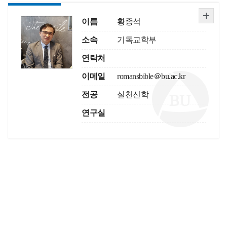
이름
황종석
소속
기독교학부
연락처
이메일
romansbible＠bu.ac.kr
전공
실천신학
연구실