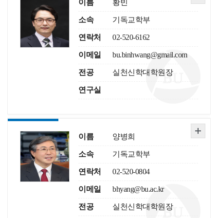
이름
황빈
소속
기독교학부
연락처
02-520-6162
이메일
bu.binhwang@gmail.com
전공
실천신학대학원장
연구실
이름
양병희
소속
기독교학부
연락처
02-520-0804
이메일
bhyang@bu.ac.kr
전공
실천신학대학원장