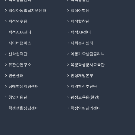
백석아동발달지원센터
백석어학원
백석연수원
백석합창단
백석ABA센터
백석XR센터
사이버캠퍼스
사회봉사센터
산학협력단
아동가족상담클리닉
유관순연구소
육군학생군사교육단
인권센터
인성개발본부
장애학생지원센터
지역혁신추진단
창업지원단
평생교육원(천안)
학생생활상담센터
학생역량관리센터