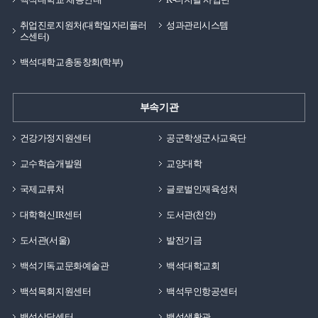
취업진로지원처(대학일자리플러
성과관리시스템
스센터)
백석대학교총동창회(학부)
부속기관
건강가정지원센터
공군학생군사교육단
교수학습개발원
교양대학
국제교류처
글로벌인재육성처
대학혁신IR센터
도서관(천안)
도서관(서울)
발전기금
백석기독교문화예술관
백석대학교회
백석목회지원센터
백석무인항공센터
백석상담센터
백석생활관