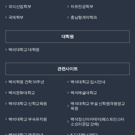
외식산업학부
자유전공학부
국제학부
충남형계약학과
대학원
백석대학교 대학원
관련사이트
백석학원 건학 50주년
백석대학교 입시안내
백석문화대학교
백석예술대학교
백석대학교 신학교육원
백석대학교 부설 신학원격평생교
육원
백석대학교 부속유치원
백석정신아카데미(웨스트민스터
소요리문답 강해)
백석대학교 채용안내
K-디지털 사업단