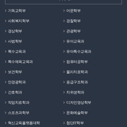
기독교학부
어문학부
사회복지학부
경찰학부
경상학부
관광학부
사범학부
유아교육과
특수교육과
유아특수교육과
특수체육교육과
컴퓨터공학부
보건학부
물리치료학과
안경광학과
응급구조학과
간호학과
치위생학과
작업치료학과
디자인영상학부
스포츠과학부
문화예술학부
혁신교육플랫폼대학
첨단IT학부