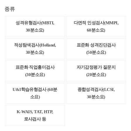
종류
성격유형검사(MBTI,
다면적 인성검사(MMPI,
30분소요)
60분소요)
적성탐색검사(Holland,
표준화 성격진단검사
30분소요)
(50분소요)
표준화 직업흥미검사
자기감정평가 질문지
(30분소요)
(20분소요)
U&I학습유형검사 (60분
종합성격검사(LCSI,
소요)
30분소요)
K-WAIS, TAT, HTP,
로샤검사 등