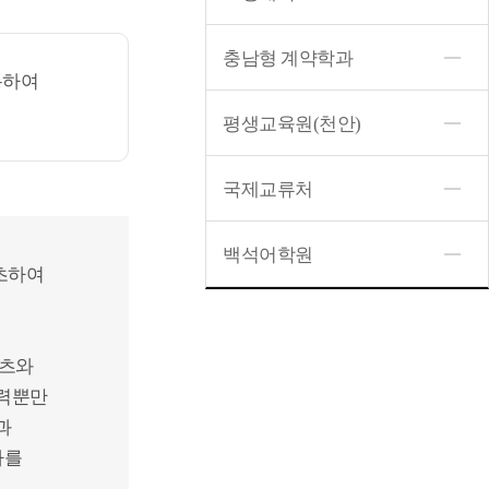
충남형 계약학과
통하여
평생교육원(천안)
국제교류처
백석어학원
초하여
텐츠와
능력뿐만
과
가를