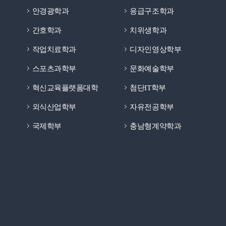
안경광학과
응급구조학과
간호학과
치위생학과
작업치료학과
디자인영상학부
스포츠과학부
문화예술학부
혁신교육플랫폼대학
첨단IT학부
외식산업학부
자유전공학부
국제학부
충남형계약학과