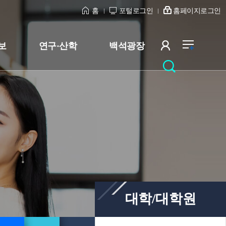
홈
포털로그인
홈페이지로그인
보
연구·산학
백석광장
대학/대학원