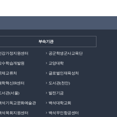
부속기관
건강가정지원센터
공군학생군사교육단
교수학습개발원
교양대학
국제교류처
글로벌인재육성처
대학혁신IR센터
도서관(천안)
도서관(서울)
발전기금
백석기독교문화예술관
백석대학교회
백석목회지원센터
백석무인항공센터