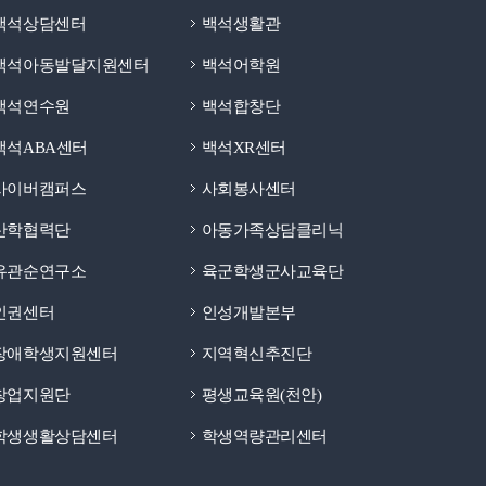
백석상담센터
백석생활관
백석아동발달지원센터
백석어학원
백석연수원
백석합창단
백석ABA센터
백석XR센터
사이버캠퍼스
사회봉사센터
산학협력단
아동가족상담클리닉
유관순연구소
육군학생군사교육단
인권센터
인성개발본부
장애학생지원센터
지역혁신추진단
창업지원단
평생교육원(천안)
학생생활상담센터
학생역량관리센터