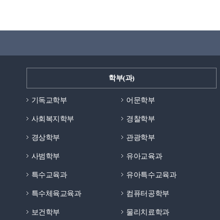
학부(과)
기독교학부
어문학부
사회복지학부
경찰학부
경상학부
관광학부
사범학부
유아교육과
특수교육과
유아특수교육과
특수체육교육과
컴퓨터공학부
보건학부
물리치료학과