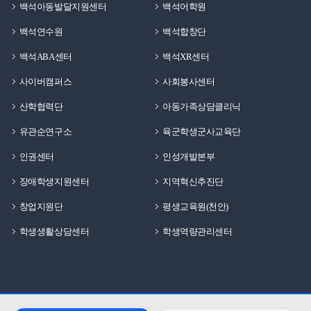
백석아동발달지원센터
백석어학원
백석연수원
백석합창단
백석ABA센터
백석XR센터
사이버캠퍼스
사회봉사센터
산학협력단
아동가족상담클리닉
유관순연구소
육군학생군사교육단
인권센터
인성개발본부
장애학생지원센터
지역혁신추진단
창업지원단
평생교육원(천안)
학생생활상담센터
학생역량관리센터