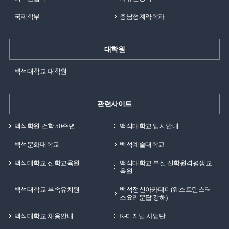
국제학부
충남형계약학과
대학원
백석대학교 대학원
관련사이트
백석학원 건학 50주년
백석대학교 입시안내
백석문화대학교
백석예술대학교
백석대학교 신학교육원
백석대학교 부설 신학원격평생교
육원
백석대학교 부속유치원
백석정신아카데미(웨스트민스터
소요리문답 강해)
백석대학교 채용안내
K-디지털 사업단