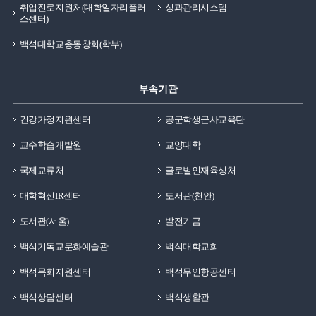
취업진로지원처(대학일자리플러
성과관리시스템
스센터)
백석대학교총동창회(학부)
부속기관
건강가정지원센터
공군학생군사교육단
교수학습개발원
교양대학
국제교류처
글로벌인재육성처
대학혁신IR센터
도서관(천안)
도서관(서울)
발전기금
백석기독교문화예술관
백석대학교회
백석목회지원센터
백석무인항공센터
백석상담센터
백석생활관