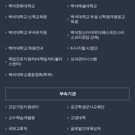
백석문화대학교
백석예술대학교
백석대학교 신학교육원
백석대학교 부설 신학원격평생교
육원
백석대학교 부속유치원
백석정신아카데미(웨스트민스터
소요리문답 강해)
백석대학교 채용안내
K-디지털 사업단
취업진로지원처(대학일자리플러
성과관리시스템
스센터)
백석대학교총동창회(학부)
부속기관
건강가정지원센터
공군학생군사교육단
교수학습개발원
교양대학
국제교류처
글로벌인재육성처