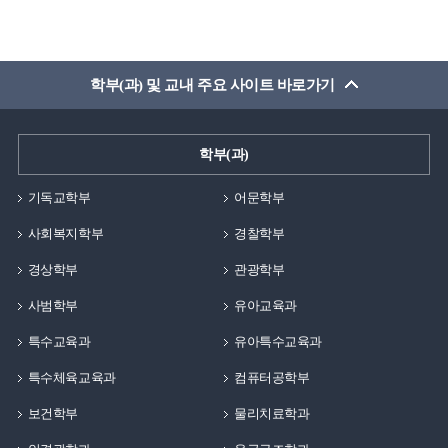
학부(과) 및 교내 주요 사이트 바로가기
학부(과)
기독교학부
어문학부
사회복지학부
경찰학부
경상학부
관광학부
사범학부
유아교육과
특수교육과
유아특수교육과
특수체육교육과
컴퓨터공학부
보건학부
물리치료학과