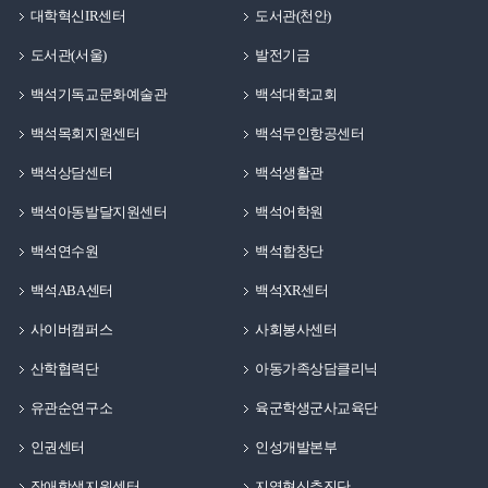
대학혁신IR센터
도서관(천안)
도서관(서울)
발전기금
백석기독교문화예술관
백석대학교회
백석목회지원센터
백석무인항공센터
백석상담센터
백석생활관
백석아동발달지원센터
백석어학원
백석연수원
백석합창단
백석ABA센터
백석XR센터
사이버캠퍼스
사회봉사센터
산학협력단
아동가족상담클리닉
유관순연구소
육군학생군사교육단
인권센터
인성개발본부
장애학생지원센터
지역혁신추진단