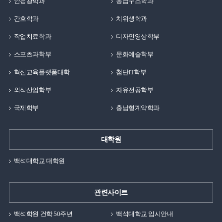
안경광학과
응급구조학과
간호학과
치위생학과
작업치료학과
디자인영상학부
스포츠과학부
문화예술학부
혁신교육플랫폼대학
첨단IT학부
외식산업학부
자유전공학부
국제학부
충남형계약학과
대학원
백석대학교 대학원
관련사이트
백석학원 건학 50주년
백석대학교 입시안내