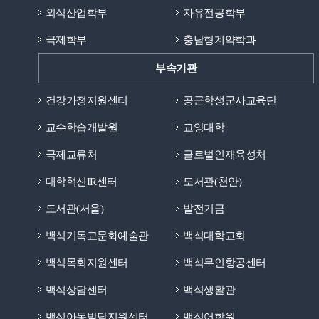
외식산업학부
자유전공학부
국제학부
충남형계약학과
부속기관
건강가정지원센터
공군학생군사교육단
교수학습개발원
교양대학
국제교류처
글로벌인재육성처
대학혁신IR센터
도서관(천안)
도서관(서울)
발전기금
백석기독교문화예술관
백석대학교회
백석목회지원센터
백석무인항공센터
백석상담센터
백석생활관
백석아동발달지원센터
백석어학원