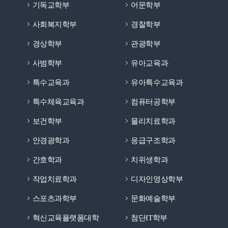
기독교학부
어문학부
사회복지학부
경찰학부
경상학부
관광학부
사범학부
유아교육과
특수교육과
유아특수교육과
특수체육교육과
컴퓨터공학부
보건학부
물리치료학과
안경광학과
응급구조학과
간호학과
치위생학과
작업치료학과
디자인영상학부
스포츠과학부
문화예술학부
혁신교육플랫폼대학
첨단IT학부