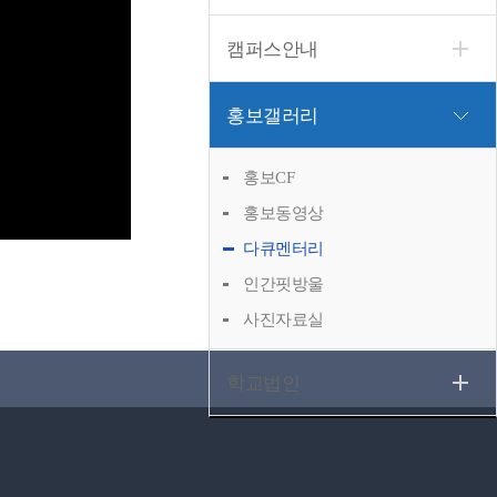
캠퍼스안내
홍보갤러리
홍보CF
홍보동영상
다큐멘터리
인간핏방울
사진자료실
학교법인