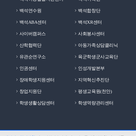
백석연수원
백석합창단
백석ABA센터
백석XR센터
사이버캠퍼스
사회봉사센터
산학협력단
아동가족상담클리닉
유관순연구소
육군학생군사교육단
인권센터
인성개발본부
장애학생지원센터
지역혁신추진단
창업지원단
평생교육원(천안)
학생생활상담센터
학생역량관리센터