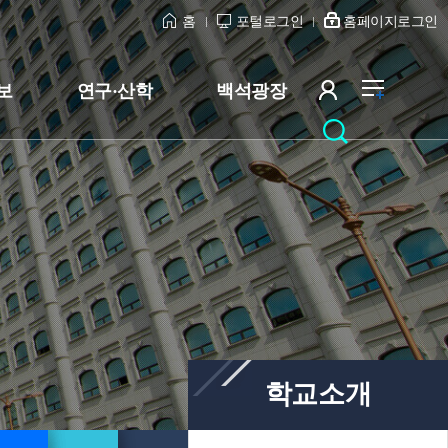
홈
포털로그인
홈페이지로그인
보
연구·산학
백석광장
학교소개