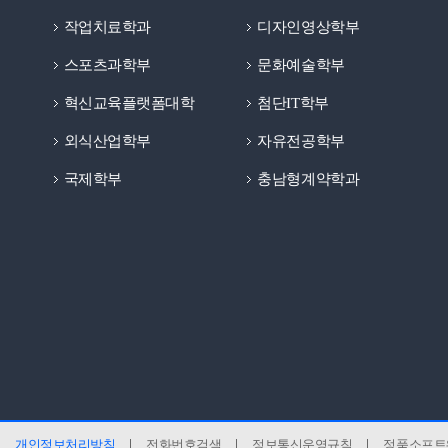
작업치료학과
디자인영상학부
스포츠과학부
문화예술학부
혁신교육플랫폼대학
첨단IT학부
외식산업학부
자유전공학부
국제학부
충남형계약학과
개인정보처리방침
전화번호검색
정보통신운영규칙
정품소프트