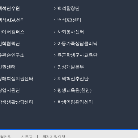
백석연수원
백석합창단
백석ABA센터
백석XR센터
사이버캠퍼스
사회봉사센터
산학협력단
아동가족상담클리닉
유관순연구소
육군학생군사교육단
인권센터
인성개발본부
장애학생지원센터
지역혁신추진단
창업지원단
평생교육원(천안)
학생생활상담센터
학생역량관리센터
컬러링
신문고
원격지원요청