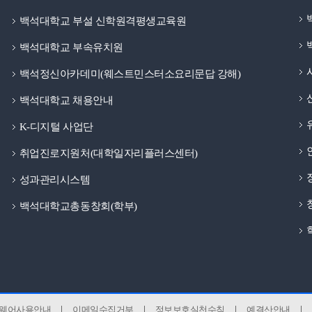
백석대학교 부설 신학원격평생교육원
백석대학교 부속유치원
백석정신아카데미(웨스트민스터소요리문답 강해)
백석대학교 채용안내
K-디지털 사업단
취업진로지원처(대학일자리플러스센터)
성과관리시스템
백석대학교총동창회(학부)
웨어사용안내
이메일수집거부
정보보호실천수칙
예결산안내