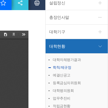
설립정신
총장인사말
대학기구
대학현황
대학자체평가결과
학칙/제규정
예결산공고
등록금심의위원회
대학평의원회
업무추진비
적립금현황