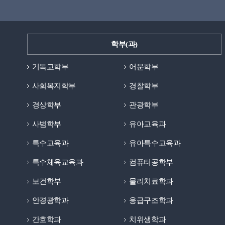
학부(과)
기독교학부
어문학부
사회복지학부
경찰학부
경상학부
관광학부
사범학부
유아교육과
특수교육과
유아특수교육과
특수체육교육과
컴퓨터공학부
보건학부
물리치료학과
안경광학과
응급구조학과
간호학과
치위생학과