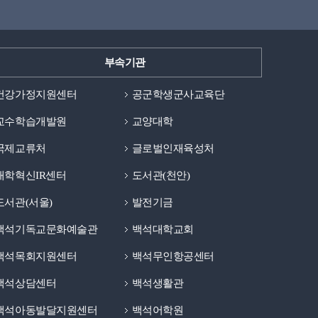
부속기관
건강가정지원센터
공군학생군사교육단
교수학습개발원
교양대학
국제교류처
글로벌인재육성처
대학혁신IR센터
도서관(천안)
도서관(서울)
발전기금
백석기독교문화예술관
백석대학교회
백석목회지원센터
백석무인항공센터
백석상담센터
백석생활관
백석아동발달지원센터
백석어학원