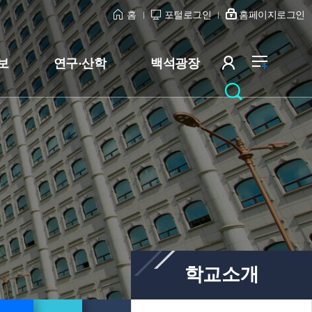
홈
포털로그인
홈페이지로그인
보
연구·산학
백석광장
학교소개