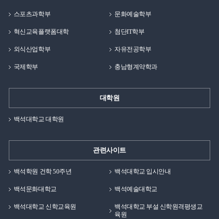
스포츠과학부
문화예술학부
혁신교육플랫폼대학
첨단IT학부
외식산업학부
자유전공학부
국제학부
충남형계약학과
대학원
백석대학교 대학원
관련사이트
백석학원 건학 50주년
백석대학교 입시안내
백석문화대학교
백석예술대학교
백석대학교 신학교육원
백석대학교 부설 신학원격평생교
육원