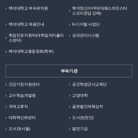
백석대학교 부속유치원
백석정신아카데미(웨스트민스터
소요리문답 강해)
백석대학교 채용안내
K-디지털 사업단
취업진로지원처(대학일자리플러
성과관리시스템
스센터)
백석대학교총동창회(학부)
부속기관
건강가정지원센터
공군학생군사교육단
교수학습개발원
교양대학
국제교류처
글로벌인재육성처
대학혁신IR센터
도서관(천안)
도서관(서울)
발전기금