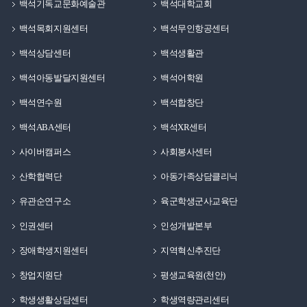
백석기독교문화예술관
백석대학교회
백석목회지원센터
백석무인항공센터
백석상담센터
백석생활관
백석아동발달지원센터
백석어학원
백석연수원
백석합창단
백석ABA센터
백석XR센터
사이버캠퍼스
사회봉사센터
산학협력단
아동가족상담클리닉
유관순연구소
육군학생군사교육단
인권센터
인성개발본부
장애학생지원센터
지역혁신추진단
창업지원단
평생교육원(천안)
학생생활상담센터
학생역량관리센터