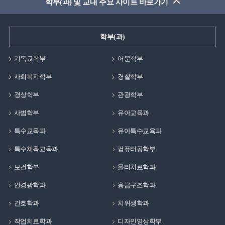
학부(과) 및 교내 주요 사이트 바로가기
학부(과)
기독교학부
어문학부
사회복지학부
경찰학부
경상학부
관광학부
사범학부
유아교육과
특수교육과
유아특수교육과
특수체육교육과
컴퓨터공학부
보건학부
물리치료학과
안경광학과
응급구조학과
간호학과
치위생학과
작업치료학과
디자인영상학부