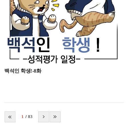
백석생활관은 재학생들이 안전하고 편리하게 생활할 수
학부모와 학생 모두가 겪을 수 있는 주거 관련 경제적
있도록 마련된 생활 공간입니다.생활관은 단순한 숙박
압박감을 크게 완화해주며 저렴한 주거 비용이 가장 큰
시설을 넘어 학생들의 학업과 일상을 지원하는 역할을
장점이라고 느꼈습니다. 2. 외부 위험으로부터 안전한
하고 있습니다.생활관에서는 숙식 편의를 제공하여
철저한 보안 시스템기숙사는 불특정 다수가 드나드는 일반
학생들이 학업에 더욱 집중할 수 있도록 돕고 있습니다.
원룸 단지나 주택가와 달리, 외부인의 출입을 엄격하게
또한 공동생활을 통해 배려와 책임감을 배우는 기회를
통제하는 시스템을 갖추고 있어 생활 안전성이 매우
제공합니다.쾌적한 주거 환경과 다양한 편의시설이
크다고 느꼈습니다. 게이트에선 배정받은 전용 카드키를
마련되어 있어 생활 만족도가 높은 편입니다.학생들은
거쳐야만 내부로 입장할 수 있으며, 게이트엔
학교와 가까운 위치에서 통학 시간을 절약할 수 있습니다.
경비해주시는 분이 상주해주시기 때문에 안전하게 생활할
그럼 이제 기숙사 내부는 어떻게 구성되어 있는지
수 있었던 것 같습니다. 그리고 통금시간을 정해두어
백석인 학생!-8화
알려드리겠습니다.관생실 내부백석생활관의 관생실은
야간에 발생할 수 있는 안전사고나 생활관 내 소음이
깨끗하고 편안한 환경으로 구성되어 있습니다.대부분의
확실하게 줄어들은게 느껴지며, 경비 인력과 기숙사
관생실은 2인실 형태로 운영되며 총 819실이 마련되어
층장님들의 시설을 관리를 해주시기 때문에 나 치안에
있습니다.넓은 창문을 통해 자연 채광을 받을 수 있어
대한 불안감을 효과적으로 해소할 수 있을 것 같습니다. 3.
쾌적한 생활이 가능합니다.침대와 책상, 의자, 수납공간
학교와의 뛰어난 근접성을 통한 시간 절약백석생활관은
등이 기본적으로 제공되고, 개인 학습 공간을 효율적으로
캠퍼스 내부나 학교 부지와 바로 인접한 곳에 위치하고
1
83
활용할 수 있습니다.이렇게 관생실 내부는 실용적인
있어, 강의실을 비롯한 교내 주요 시설로 이동하는 데
구조로 설계되어 있습니다.룸메이트와 함께 생활하며
걸리는 통학 시간을 획기적으로 줄여줍니다. 버스나