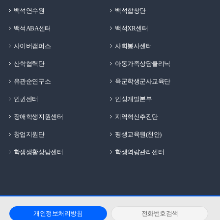
이루며 성장할 수 있도록 함께하고 있습니다.백석생활관
백석연수원
백석합창단
입주를 고민하고 있다면 이번 기사가 도움이 되었기를
백석ABA센터
백석XR센터
바랍니다!
사이버캠퍼스
사회봉사센터
산학협력단
아동가족상담클리닉
유관순연구소
육군학생군사교육단
인권센터
인성개발본부
장애학생지원센터
지역혁신추진단
창업지원단
평생교육원(천안)
학생생활상담센터
학생역량관리센터
개인정보처리방침
전화번호검색