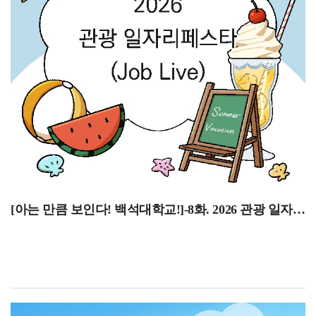
꿈꾸거나 관심 있는 분들에게 도움이 되는 시간이 되길
신청이 진행됩니다. 기간을 잘 확인하시어 미리 시간표
바랍니다!현재 전공에 대해 소개해 주시고, 관련 진로에는
계획을 짜두시기 바랍니다.8월 15일 광복절두 번째로 8월
어떤 것들이 있는지 말씀해 주세요.백녹담: 현재 전공에
15일은 광복절입니다. 광복절은 우리나라가
대해 소개해 주시고, 관련 진로에는 어떤 것들이 있는지
일제강점기에서 벗어나 국권을 되찾은 날을 기념하는
말씀해 주세요.재학생: 항공서비스전공은 객실 승무원을
날입니다. 수많은 독립운동가와 국민의 희생과 노력으로
주로 목표로 하는 전공입니다. 졸업 후에는 대한항공,
이루어진 광복의 의미를 되새기는 날인데요, 이날은
티웨이항공 같은 국내 항공사뿐만 아니라 카타르항공,
단순한 공휴일이 아닌, 우리가 누리는 자유와 나라의
싱가포르항공 등 외항사에도 취업할 수 있습니다.서비스
소중함을 다시 한번 기억하는 뜻깊은 하루가 되길
직무인 만큼 서비스 마인드가 중요하고, 외국어 능력도
바랍니다.8월 24일~8월 28일 재학생 등록 기간세 번째로
필수인데 그중에서도 영어가 가장 중요합니다. 또한
8월 24일부터 8월 28일은 재학생 등록 기간입니다.
기내에서 위급상황이 발생했을 때 대처할 수 있도록 안전
신한은행, 국민은행으로 등록금 납부가 가능하며 2026년
교육을 받고, 기내 식음료 서비스와 같은 실무 교육도 함께
8월 14일 금요일부터 포털 시스템에서 종합정보 중 등록,
[아는 만큼 보인다! 백석대학교!]-8화. 2026 관광 일자리페스타(JOD LIVE)
배우고 있습니다.앞으로의 진로 계획은 어떻게 되시나요?
장학 카테고리에서 등록금 고지서 확인이 가능합니다.
백녹담: 앞으로의 진로 계획은 어떻게 되시나요?재학생:
납부 방법은 고지서에 명시된 가상계좌 중 1개를 선택하여
졸업 후에는 객실 승무원이 되는 것이 가장 큰 목표입니다.
무통장입금 또는 인터넷뱅킹으로 납부하거나 고지서를
외항사보다는 국내 항공사를 희망하고 있으며, 특히
지참하여 신한은행 또는 국민은행 창구에서 납부
대한항공이나 아시아나항공 같은 대형 항공사 또는
가능합니다. 고지서에 명시된 가상계좌는 등록금 수납을
티웨이항공처럼 노선이 다양하고 복지가 좋은 항공사에
위한 가상계좌로 1회에 한하여 입금이 가능하며 기타