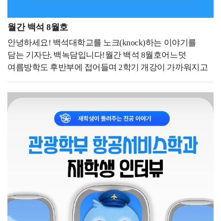
월간 백석 8월호
안녕하세요! 백석대학교를 노크(knock)하는 이야기를
담는 기자단, 백녹담입니다!월간 백석 8월호어느덧
여름방학도 후반부에 접어들며 2학기 개강이 가까워지고
있습니다. 아직은 방학의 여유를 즐기고 싶은 시기이지만
수강 신청과 등록 등 새 학기를 위한 준비도 함께
필요한데요. 8월에는 어떤 학사일정이 예정되어 있는지
미리 확인하고 여유 있게 2학기를 준비하기 위해 백녹담이
8월 학사 일정을 정리한 월간 백석 8월호 기사입니다.8월
학사일정8월 10일~8월 14일 2학기 수강 신청 기간
(재학ㆍ복학ㆍ재입학생), 8월 13일 2025학년도 후기
학위수여식, 8월 15일 광복절, 8월 17일 대체 휴일, 8월 24일
~8월 28일 재학생 등록 기간, 8월 24일~8월 28일 조기졸업
신청 기간, 8월 25일~9월 7일 학기 수강 신청 정정 기간
(전체), 8월 25일~9월 7일 졸업 이수학점 확인 기간8월 학사
일정은 2학기 수강 신청 기간(재학ㆍ복학ㆍ재입학생) (8월