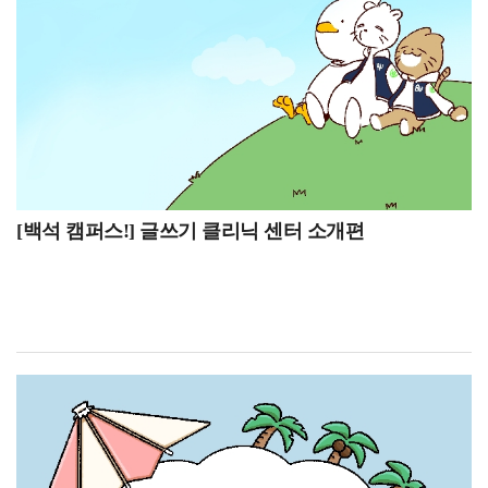
https://blog.naver.com/buipsi0800카카오톡 백석대학교
계절학기 성적입력 기간, 7월 15일~7월 16일 하계
입학관리처(평일 9시부터 18시까지 답변)이번 인터뷰를
계절학기 성적열람 기간, 7월 17일 하계 계절학기
통해 항공서비스학과가 단순히 객실 승무원을 양성하는
성적마감7월 학사일정은 하계 계절학기 (6월 22일~7월
전공이 아니라, 서비스 역량과 외국어 능력, 안전 의식 등
10일), 1학기 성적 열람 기간 (6월 29일~7월 2일), 1학기
다양한 전문성을 갖춘 인재를 양성하는 학과라는 점을 알
성적 마감 (7월 3일), 2026-2학기 재입학 신청 기간 (7월 6일
수 있었습니다. 또한 재학생의 생생한 경험을 통해 전공
~7월 17일), 하계 계절학기 성적입력 기간 (7월 11일~7월
수업과 진로 준비 과정에 대해서도 자세히 살펴볼 수
14일), 하계 계절학기 성적열람 기간 (7월 15일~7월 16일),
있었습니다. 항공서비스학과에 관심 있는 학생들이 이번
하계 계절학기 성적마감 (7월 17일)입니다. 주요 일정
[백석 캠퍼스!] 글쓰기 클리닉 센터 소개편
인터뷰를 통해 학과에 대한 이해를 넓히고, 진로를
위주로 안내하겠습니다.6월 22일~7월 10일 하계
고민하는 데 도움이 되었기를 바랍니다.
계절학기첫 번째로 6월 22일부터 7월 10일은 하계
계절학기 기간입니다. 계절학기 기간동안에는 여름방학
동안 부족한 학점을 보완하거나 관심 있는 과목을 추가로
수강할 수 있습니다. 계절학기는 정규학기보다 짧은 기간
동안 수업이 집중적으로 운영되기 때문에 꼼꼼한 일정
관리가 더욱 중요합니다!수업 기간이 짧은 만큼 한 번의
결석이나 과제 미제출이 성적에 큰 영향을 줄 수 있으므로,
강의 시간과 강의실을 미리 확인하고 출석 및 과제 일정을