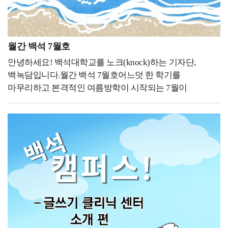
경험을 우선적으로 준비해야 취업 경쟁력을 높일 수
응원하겠습니다!
있을지 많이 고민하게 됩니다.항공서비스 분야는 준비해야
할 요소가 다양하기 때문에 무엇부터 시작해야 할지
막막함을 느끼는 학생들도 많습니다. 그래서 서로 정보를
월간 백석 7월호
공유하거나 선배들의 경험을 참고하면서 자신에게 맞는
안녕하세요! 백석대학교를 노크(knock)하는 기자단,
취업 준비 방향을 찾아가는 경우가 많은 것 같습니다.전공
백녹담입니다.월간 백석 7월호어느덧 한 학기를
공부 외에 대학생활에서 가장 중요하다고 생각하는 것은
마무리하고 본격적인 여름방학이 시작되는 7월이
무엇인가요?백녹담: 전공 공부 외에 대학생활에서 가장
다가왔습니다. 방학을 맞아 휴식과 새로운 계획을
중요하다고 생각하는 것은 무엇인가요?재학생: 전공
준비하는 분들이 많겠지만, 하계 계절학기와 성적 관련
공부도 중요하지만, 다양한 경험을 쌓는 것이
일정 등 확인해야 할 학사일정도 남아 있습니다. 특히
대학생활에서 가장 중요하다고 생각합니다.저 역시
계절학기를 수강하는 학생들은 수업과 과제 일정을 미리
복수전공을 하고 있으며, 학생회 활동과 동아리, 교내
점검하고, 성적 확인과 관련된 공지도 놓치지 않도록
공모전 등 전공과 직접 관련이 없는 활동에도 적극적으로
주의해야 합니다. 방학 중에도 필요한 일정을 차분히
참여하려고 노력하고 있습니다. 이러한 경험들은 취업을
준비할 수 있도록 이번 기사에서는 7월에 진행되는 주요
준비할 때도 도움이 될 뿐만 아니라, 자신만의 강점과
학사일정을 안내해 드리겠습니다!7월 학사일정6월 22일
차별화된 경쟁력을 만드는 데 큰 도움이 된다고
~7월 10일 하계 계절학기, 6월 29일~7월 2일 1학기 성적
생각합니다.백녹담의 더 다양한 활동들유튜브 백석대학교
열람 기간, 7월 3일 1학기 성적 마감, 7월 6일~7월 17일
입학 관리처인스타그램 - @baekseok_univ네이버 블로그
2026-2학기 재입학 신청 기간, 7월 11일~7월 14일 하계