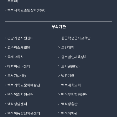
스센터)
필요합니다.생활관 규정을 준수하는 것은 안전한
백석대학교총동창회(학부)
공동생활을 위한 기본 사항입니다.원활한 생활관 이용을
위해 관련 내용을 미리 확인하는 것이 좋습니다.
예배백석생활관에서는 학생들을 위한 예배 프로그램도
부속기관
운영하고 있습니다.아침예배는 오전 7시에 2층
컨퍼런스홀에서 진행됩니다.해당 구역 학생들은 요일에
건강가정지원센터
공군학생군사교육단
따라 자율적으로 참여할 수 있습니다.또한 수요
교수학습개발원
교양대학
캠퍼스비전 예배 참여도 권장하고 있습니다.예배는 백석홀
대강당과 소강당에서 진행되며 참여 학생에게는 상점이
국제교류처
글로벌인재육성처
부여됩니다.생활관은 학생들이 신앙생활과 대학생활을
대학혁신IR센터
도서관(천안)
함께 이어갈 수 있도록 다양한 프로그램을 제공하고
도서관(서울)
발전기금
있습니다.더 많은 백녹담은?유튜브 | 백석대학교
입학관리처인스타그램 | @baekseok_univ블로그 |
백석기독교문화예술관
백석대학교회
https://blog.naver.com/buipsi0800카카오톡 | 플러스친구
백석목회지원센터
백석무인항공센터
백석대학교 입학관리처(평일 9시부터 18시까지 실시간
답변)백석생활관은 학생들의 안전하고 편리한 대학생활을
백석상담센터
백석생활관
지원하기 위해 다양한 시설과 서비스를 제공하고
백석아동발달지원센터
백석어학원
있습니다.백석생활관은 학생들이 학업과 생활의 균형을