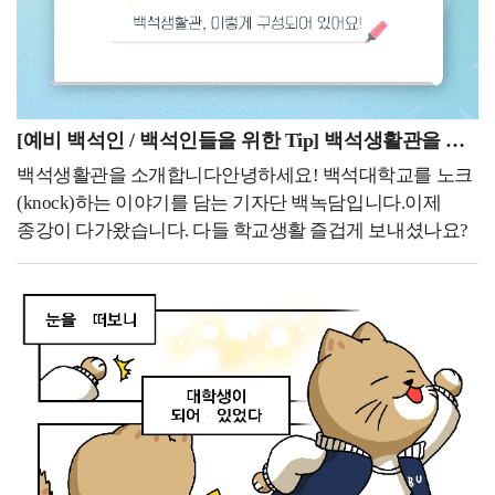
모집단위별로 소정의 접수기간에 100%를 선발함나.
시간이 되기를 진심으로 바랍니다. 한 학기 동안 정말 고생
소정의 기간 내에 지원자가 초과할 경우에는 이수학기가
많으셨으며, 다들 건강하고 평안한 종강을 누리시기를
많은 자, 취득한 학점 수가 많은 자, 평점평균이 우수한 자
바랍니다. 오늘은 백석생활관을 장기간으로 사용한 학생의
순으로 선발함재입학을 희망하는 학우들은 기간 내에
입장으로 백석대학교 백석생활관의 장점들을
신청하시기 바랍니다.백녹담의 활동카카오톡 ㅣ
소개시켜드리고자 합니다. 개인적인 주관이 섞여있다는
[예비 백석인 / 백석인들을 위한 Tip] 백석생활관을 소개합니다
백석대학교 입학관리처 (평일 9시~18시 실시간 답변)
것을 참고하여 주세요! 1. 저렴한 비용을 통한 주거 부담
유튜브 ㅣ 백석대학교 입학관리처인스타그램 ㅣ
백석생활관을 소개합니다안녕하세요! 백석대학교를 노크
완화대학 기숙사는 학교 주변의 원룸이나 오피스텔에서
@baekseok_univ블로그 ㅣ
(knock)하는 이야기를 담는 기자단 백녹담입니다.이제
개인적으로 자취를 하는 것과 비교했을 때 주거 비용을
https://blog.naver.com/buipsi0800지금까지 7월에 진행되는
종강이 다가왔습니다. 다들 학교생활 즐겁게 보내셨나요?
획기적으로 절감할 수 있다는 가장 강력한 경제적 장점을
주요 학사일정을 함께 살펴보았습니다. 방학 기간에도
다음 학기에 기숙사 입주를 고민하시는 학우분들을 위해
가지고 있는 것 같습니다. 대학가 주변의 월세와 보증금이
하계 계절학기와 성적 확인 등 놓치지 말아야 할 일정이
오늘은 백석생활관을 소개해 드리겠습니다.대학생활을
크게 오른 상황에서, 기숙사는 학기당 140만 원 수준의
이어지는 만큼, 안내된 기간과 세부 사항을 미리 확인해
시작하면서 많은 학생들이 관심을 갖는 공간 중 하나가
상대적으로 매우 저렴한 비용으로 한 학기 동안
두시기 바랍니다.한 학기 동안 수업과 과제를 위해
바로 기숙사입니다.백석생활관은 학생들에게 안전하고
안정적으로 거주할 수 있는 공간을 제공합니다. 특히
달려오신 학생 여러분 모두 고생 많으셨습니다. 남은
편리한 환경을 제공하며 학업에 집중할 수 있습니다.이번
외부에서 자취할 경우 매달 고정적으로 지출해야 하는
학사일정도 차질 없이 마무리하시고, 충분한 휴식과 함께
기사에서는 백석생활관의 주요 시설과 이용 정보를
수십만 원 상당의 월세와 거액의 보증금 부담이 전혀
의미 있는 여름방학을 보내시기 바랍니다!
소개하며 생활관의 다양한 모습을 살펴보고자 합니다.
없으며, 전기는 물론 가스와 수도 등 매달 별도로 청구되는
백석생활관이 어떤 공간인지 함께 알아보겠습니다!
공공요금이나 건물 관리비에 대한 추가 지출 걱정도 대폭
백석대학교 기숙사, 백석생활관백석대학교의 기숙사인
줄어듭니다. 개인적으로 저는 기숙사의 주거 비용이