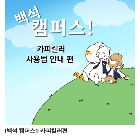
관심이 있습니다.이를 위해 이번 방학에는 토익 공부를
납입금을 함께 납부할 경우, 수업료와 기타 납입금의
집중적으로 할 계획입니다. 또한 4학년 때 운영되는 글로벌
합계금액을 가상계좌로 입금 가능합니다. 기간 내에
호스피탈리티 프로그램에도 참여하고 싶습니다. 이
본인의 등록금을 납부하여 2학기 수업에 차질이 없도록
프로그램을 이수하면 방학 동안 필리핀에서 어학연수를 할
하길 바랍니다.8월 24일~8월 28일 조기졸업 신청 기간네
수 있고, 해외 취업과도 연계될 수 있어 진로 준비에 큰
번째로 8월 24일부터 8월 28일은 조기졸업 신청
도움이 될 것이라고 생각합니다.항공서비스전공을
기간입니다. 조기졸업 신청 자격은 6학기 말까지 매 학기
추천하신다면, 그 이유는 무엇인가요?백녹담:
성적 평점 평균이 4.2 이상인 자, 직전 학기에 15학점 이상
항공서비스전공을 추천하신다면, 그 이유는 무엇인가요?
수강 신청하고 미취득 과목이 없는 자, TOEIC 750점 이상
재학생: 저는 항공서비스전공을 추천하는 편입니다. 물론
(단, 영어학 전공자는 800점 이상)의 점수 취득자, 학칙에
승객의 안전을 책임져야 하는 만큼 책임감이 필요하고,
의하여 징계 처분을 받지 아니한 자입니다. 제출 서류는
서비스직이다 보니 체력적 정신적으로 힘든 부분도
조기졸업 신청원 1부(붙임서류)담임교수 ․ 주임교수
있습니다.하지만 서비스 역량뿐만 아니라 외국어 능력,
추천서 1부, TOEIC 750점 이상 성적표 (단, 영어학
의사소통 능력, 상황 대처 능력 등 다양한 실무 역량을 함께
전공자는 800점 이상) 1부입니다. 조기졸업을 희망하는
키울 수 있다는 점이 큰 장점이라고 생각합니다. 또한 여러
학우는 자격을 꼼꼼히 체크한 후 제출 서류를 갖추어
나라를 방문하며 다양한 문화와 언어를 직접 경험할 수
공지된 방법에 맞추어 조기졸업 신청을 하기 바랍니다. 8월
있다는 점도 매우 매력적입니다. 힘든 만큼 얻을 수 있는
25일~9월 7일 2학기 수강 신청 정정 기간마지막으로 8월
경험과 성장도 크기 때문에, 새로운 도전을 좋아하는
25일부터 9월 7일은 2학기 수강 신청 정정 기간입니다. 8월
[백석 캠퍼스!] 카피킬러편
분들에게 추천하고 싶은 전공입니다.전공 수업 중 가장
25일 9시 30분부터 8월 26일 수요일 24시까지 목요일은