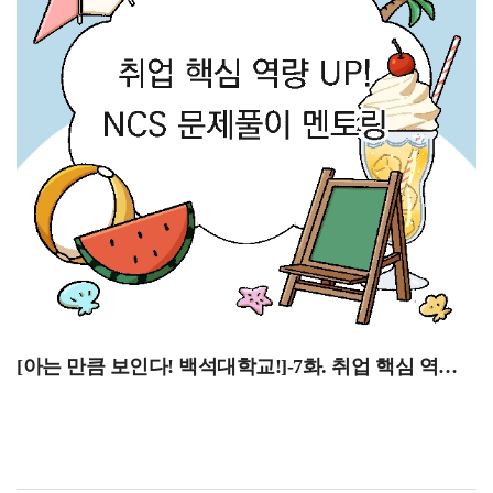
놓치지 않도록 주의하시기 바랍니다. 과목별 수업
방식이나 시험 일정이 다를 수 있으니 담당 교수님의
안내와 학사 공지도 함께 확인하면 좋을 것 같습니다!방학
중에도 꾸준히 수업에 참여해야 하는 만큼 개인 일정과
학업 계획을 미리 조율해 두는 것이 좋습니다. 하계
계절학기를 수강하는 학생분들께서는 남은 기간 동안
계획적으로 학업을 이어가며 알찬 방학을 보내시기
바랍니다!6월 29일~7월 2일 1학기 성적열람 기간두 번째로
6월 29일부터 7월 2일은 1학기 성적열람 기간입니다.
성적열람 및 온라인 이의 신청 방법은 종합정보시스템에서
성적/강의평가로 들어가 성적확인 및 이의신청의 과정을
통해 가능합니다. 교과목의 성적은 수업/평가계획서에
제시된 출석상황과 역량평가점수를 합산하여 산출하기
때문에 성적에 문제가 없는지 확인해보시기 바랍니다.성적
[아는 만큼 보인다! 백석대학교!]-7화. 취업 핵심 역량 UP! NCS 문제풀이 멘토링]
열람은 2026년 6월 29일 월요일 오전 9시부터 2026년 7월
2일 목요일 오후 3시까지이며 종합정보시스템을 통한
온라인 이의 신청은 2026년 6월 29일 월요일 오전 9시부터
2026년 7월 2일 수요일 오후 3시까지입니다. 다만