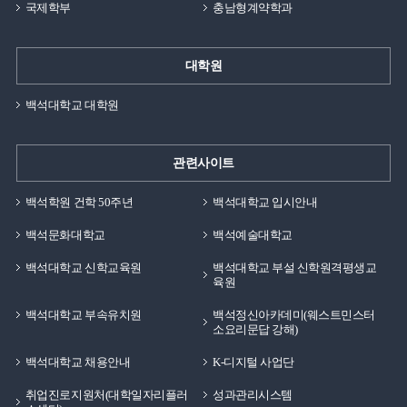
국제학부
충남형계약학과
있습니다.바쁜 대학생활 속에서 학생들의 생활 만족도를
있습니다. 무엇보다 학교 근처에서 혼자 자취를 할 때
높여주는 공간으로 활용되고 있습니다.생활관 생활에
필연적으로 찾아오는 깊은 고독감이나 외로움, 사소한
필요한 대부분의 서비스를 가까운 곳에서 이용할 수
질병이 생겼을 때의 무력감을 기숙사에서는 크게 덜 수
대학원
있습니다.편의시설백석생활관은 다양한 부대시설도 함께
있습니다.물론 룸메이트와 잘 맞지 않아 생활하기에
운영하고 있습니다.휘트니스센터에서는 체력 관리와
백석대학교 대학원
불편한 경험을 하신 분들도 많이 계실 수 있을 것 같습니다.
운동을 할 수 있으며, 탁구실은 여가 활동 공간으로
그렇지만 생활패턴과 성향이 맞는 룸메이트를 만난다면
활용되고 있습니다.컴퓨터실은 과제 수행과 학습을 위한
정서적인 위로와 안정, 친한 친구와 같이 사는 기분이
관련사이트
공간으로 이용할 수 있습니다.또한 컨퍼런스룸은 회의나
들었던 것 같습니다. 일상적인 고민을 언제든 나눌 수 있는
스터디 활동을 진행하는 공간으로 활용됩니다.이처럼
룸메이트가 항상 곁에 존재한다는 점 자체만으로도 정서적
백석학원 건학 50주년
백석대학교 입시안내
생활관은 단순한 주거 공간을 넘어 운동과 학습, 여가까지
안정감을 받고 한층 더 즐겁고 기억에 남는 대학 생활을 할
백석문화대학교
백석예술대학교
지원하는 복합 공간의 역할을 하고 있습니다.학생들은
수 있었던 것 같습니다. 오늘은 백석생활관에 거주하며
자신의 필요에 따라 다양한 시설을 자유롭게 이용할 수
백석대학교 신학교육원
백석대학교 부설 신학원격평생교
느꼈던 점들에 대해 소개해드렸는데요 제 후기가 많은
육원
있습니다.외박 방법생활관에서는 입주생의 안전한 관리를
분들에게 도움이 됐으면 하는 마음을 가지며 글을
위해 외박 신청 제도를 운영하고 있습니다.외박이 필요한
마무리하겠습니다. 백녹담의 다양한 소식 인스타그램 ㅣ
백석대학교 부속유치원
백석정신아카데미(웨스트민스터
소요리문답 강해)
경우 생활관 홈페이지 마이페이지를 통해 신청할 수
@baekseok_univ 유튜브 ㅣ 백석대학교 입학관리처 블로그
있습니다.신청은 당일 오후 11시까지 가능하며, 외박
ㅣ https://blog.naver.com/buipsi0800 카카오톡 ㅣ
백석대학교 채용안내
K-디지털 사업단
계획이 있다면 반드시 사전에 신청해야 합니다.무단
백석대학교 입학관리처
취업진로지원처(대학일자리플러
성과관리시스템
외박은 생활관 규정 위반에 해당할 수 있으므로 주의가