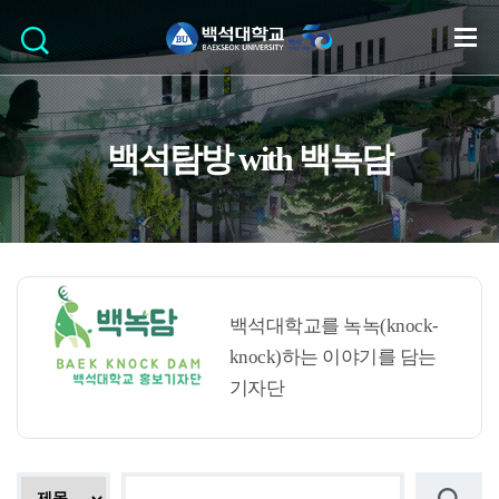
백석탐방 with 백녹담
백석대학교를 녹녹(knock-
knock)하는 이야기를 담는
기자단