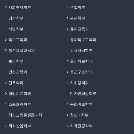
쉬어가거나 다른 입주생들과 교류할 수 있는 공간으로
내부 헬스장이 마련되어 있어 날씨에 상관없이 꾸준한
사회복지학부
경찰학부
많은 학생들이 이용하고 있습니다.기숙사 생활의 편의성을
운동 처방과 체력 관리가 가능합니다.또한 시험 기간이나
경상학부
관광학부
높여주는 대표적인 공간 중 하나입니다.입구백석생활관은
평소 학업에 몰두할 수 있는 쾌적한 환경의 독서실 겸
안전한 생활 환경 조성을 위해 카드키 출입 시스템을
열람실이 생활관 2층에 있어 늦은 밤까지도 안전하게
사범학부
유아교육과
운영하고 있습니다.입주생은 카드키를 이용해 보안
공부를 마친 뒤 곧바로 방으로 돌아와 쉴 수 있습니다.
특수교육과
유아특수교육과
게이트를 통과해야 생활관 내부로 출입할 수 있습니다.
이러한 다양한 시설들은 대개 기숙사 사생들에게
이를 통해 외부인의 무단 출입을 방지하고 보다 안전한
무료이거나 매우 저렴한 비용으로 개방되므로 시간적인
특수체육교육과
컴퓨터공학부
생활 환경을 유지하고 있습니다.생활관 출입 가능 시간은
편리함은 물론 지출 비용까지 동시에 아껴주는 훌륭한
보건학부
물리치료학과
오전 5시부터 오후 11시 50분까지입니다.보안 시스템은
생활 인프라 역할을 수행합니다. 5. 정서적 안정과
학생들이 안심하고 생활할 수 있는 환경을 만드는 역할을
안경광학과
응급구조학과
소통기숙사는 같은 학과나 전공에 국한되지 않고 대학
하고 있습니다.안전과 편의를 모두 고려한 생활관의
내에 존재하는 다양한 학과의 학우들과 자연스럽게 만나
간호학과
치위생학과
대표적인 시설이라고 할 수 있습니다.편의시설생활관에는
소통하며 교류를 넓힐 수 있는 공간이 되기도 합니다. 서로
학생들의 일상을 더욱 편리하게 만들어 주는 편의시설이
작업치료학과
디자인영상학부
다른 전공을 가진 학생들과 룸메이트가 되거나 같은 층의
마련되어 있습니다.2층에는 카페와 편의점이 입점해 있어
이웃으로 생활하면서, 평소 소속 학과 수업만 들었다면
스포츠과학부
문화예술학부
간단한 식사와 음료, 생활용품 구매가 가능합니다.또한
절대 알지 못했을 다양한 사람들과 친해지고 넓은 시야를
혁신교육플랫폼대학
첨단IT학부
1층에는 기숙사 식당이 운영되고 있어 보다 편리하게
가질 수 있습니다. 각자 전공하는 분야에 대한 이야기를
식사를 해결할 수 있습니다.생활관 내부에서 여러
나누며 자신이 알지 못했던 새로운 학문적 지식이나
외식산업학부
자유전공학부
편의시설을 이용할 수 있어 시간을 줄일 수 있다는 장점도
유익한 학교 생활 정보를 자연스럽게 공유할 수도