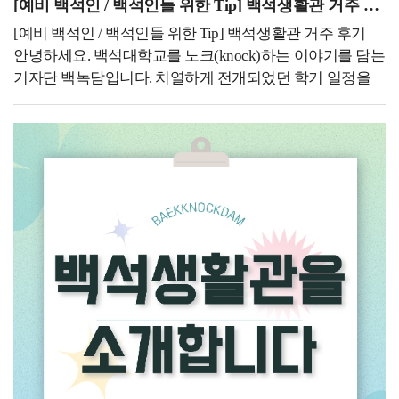
위해 노력하신 학생 여러분 모두 고생 많으셨습니다. 7월
[예비 백석인 / 백석인들 위한 Tip] 백석생활관 거주 후기
3일 이후 본인의 최종 성적을 확인하시고, 지난 학기를
[예비 백석인 / 백석인들 위한 Tip] 백석생활관 거주 후기
돌아보며 다가오는 학기를 준비해 보시기 바랍니다! 7월
안녕하세요. 백석대학교를 노크(knock)하는 이야기를 담는
6일~7월 12일 2026-2학기 재입학 신청 기간네 번째로 7월
기자단 백녹담입니다. 치열하게 전개되었던 학기 일정을
6일부터 7월 17일은 2026-2학기 재입학 신청 기간입니다.
모두 마무리하고 드디어 많은 분들이 기다리시던 종강을
재입학이란 제적된 자가 재입학하여 학업을 계속하고자 할
맞이하게 되었습니다! 학기 중에 느꼈던 모든 긴장감과
경우에 신청할 수 있습니다. 정해진 기간 내에 재입학원과
성적에 대한 압박감을 내려놓고 오직 자신만을 위한
증빙서류를 첨부하여 교학처에 제출하여야 하며, 소정의
여유를 누릴 수 있는 시기를 보내셨으면 합니다! 최근 낮
심사를 거쳐 입학을 허락합니다. 다만, 징계나 학업성적
최고 기온이 크게 오르면서 본격적인 여름 무더위가
불량, 재학연한 초과로 인한 제적자에게는 재입학을
찾아오고 있는 것 같습니다. 기온과 함께 습도도 점차
허가하지 아니합니다. 또한 재입학자의 재학연한은
높아지고 있어서 이로 인해 일상생활에서 자주 피로를
잔여수업연한의 3배를 초과할 수 없습니다. 재입학은
느끼가 느껴지는 것 같습니다. 유난히 길고 바쁘게
1회에 한하여 자격이 주어집니다.재입학의 지원 자격은
느껴졌던 봄철이 지나가고 나니 이제는 정말 기온이 높은
아래와 같습니다.가. 자퇴 또는 제적(미복학 ․ 미등록 ․
여름의 한가운데로 들어서고 있다는 사실이 날씨를 통해
학사경고)된 학생나. 징계에 의하여 제적된 자는
실감이 나는 것 같습니다. 이번 여름을 탈 없이 잘
지원자격이 없음다. 자퇴 또는 제적하였던 학부(과)의
보내셨으면 하는 마음이 큽니다. 이번 방학 기간이 단순히
동일학년 이하로 재입학을 허가함재입학의 선발 방법은
시간을 보내는 것에 그치지 않고 다음 학기를 힘차게
서류전형에 의해 결정되며 기준은 아래와 같습니다.가.
시작할 수 있도록 몸과 마음을 단단하게 만드는 유익한