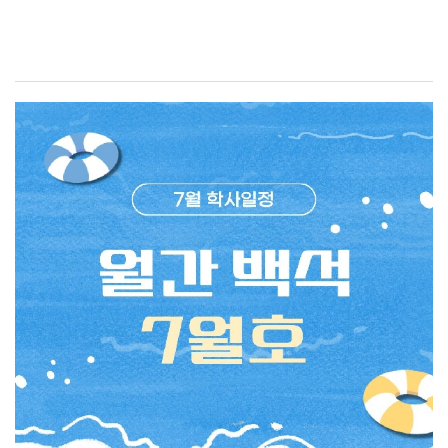
기억에 남는 수업은 무엇인가요?백녹담: 전공 수업 중 가장
하루 쉬어간 후 8월 28일 금요일 16시부터 9월 7일 월요일
기억에 남는 수업은 무엇인가요?재학생: 2학년 때
17시까지 수강 신청 정정이 가능합니다. 개강 후 수강
수강했던 기내 식음료 실무실습 수업이 가장 기억에
정정은 졸업학점 부족 등 부득이한 경우만 실시하며 수강
남습니다.조별로 기내 서비스 시나리오를 직접 작성하고,
정정으로 인한 수업 결석은 출석 인정 불가하니 유의
항공기 모형 실습실에서 카트를 세팅한 뒤 승객과 승무원
바랍니다. 각 일정별 세부 사항은 학교 공지사항을 함께
역할을 나누어 실제 기내 서비스처럼 실습을
확인해 주시기 바랍니다.백녹담의 다양한 활동카카오톡 ㅣ
진행했습니다. 영어로 기내 서비스를 해보고, 칵테일
백석대학교 입학관리처 (평일 9시~18시 실시간 답변)
제조와 와인 종류를 배우는 등 현장과 비슷한 환경을
유튜브 ㅣ 백석대학교 입학관리처인스타그램 ㅣ
경험할 수 있어 가장 인상 깊었습니다. 실제 승무원이 된 것
@baekseok_univ블로그 ㅣ
같은 느낌을 받을 수 있었던 수업이라 더욱 기억에
https://blog.naver.com/buipsi08008월은 여름방학의
남습니다.항공서비스전공 학생들이 가장 많이 하는 고민은
끝자락이자 다가올 2학기를 준비해야 하는 중요한
무엇인가요?백녹담: 항공서비스전공 학생들이 가장 많이
시기입니다. 수강 신청과 등록 등 주요 학사일정을 미리
하는 고민은 무엇인가요?재학생: 현재 3학년이다 보니 저
확인하여 필요한 절차를 놓치지 않도록 유의하시기
역시 취업 준비에 대한 고민이 가장 큽니다. 저뿐만 아니라
바랍니다. 또한 광복절을 맞아 우리가 누리는 자유와
주변 학우들도 비슷한 고민을 많이 하는 것 같습니다. 토익
나라의 소중함을 되새기며, 의미 있는 하루를 보내는 것도
점수를 먼저 준비하는 것이 좋을지, 실무 경험을 쌓기 위해
좋겠습니다. 남은 방학 동안 충분한 휴식과 함께 새 학기를
아르바이트를 하는 것이 좋을지, 자격증을 취득하거나
위한 준비도 차근차근 이어가시길 바라며, 여러분 모두
해외 취업 프로그램에 참여하는 것이 도움이 될지 등 어떤
건강하고 알찬 8월을 보내시기를 백녹담이