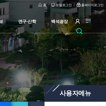
홈
포털로그인
홈페이지로그인
보
연구·산학
백석광장
사용자메뉴