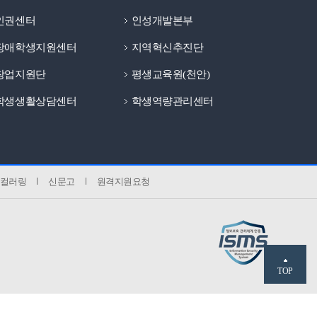
인권센터
인성개발본부
장애학생지원센터
지역혁신추진단
창업지원단
평생교육원(천안)
학생생활상담센터
학생역량관리센터
컬러링
신문고
원격지원요청
TOP