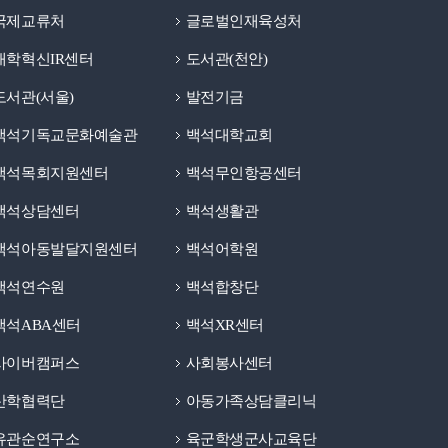
국제교류처
글로벌인재육성처
대학혁신IR센터
도서관(천안)
도서관(서울)
발전기금
백석기독교문화예술관
백석대학교회
백석목회지원센터
백석무인항공센터
백석상담센터
백석생활관
백석아동발달지원센터
백석어학원
백석연수원
백석합창단
백석ABA센터
백석XR센터
사이버캠퍼스
사회봉사센터
산학협력단
아동가족상담클리닉
유관순연구소
육군학생군사교육단