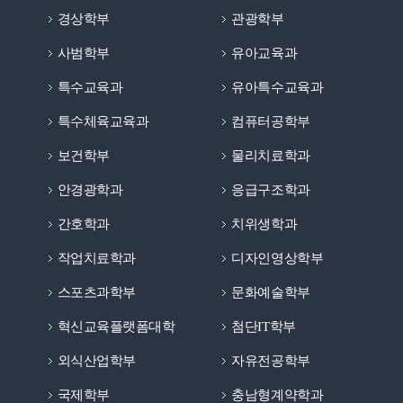
경상학부
관광학부
사범학부
유아교육과
특수교육과
유아특수교육과
특수체육교육과
컴퓨터공학부
보건학부
물리치료학과
안경광학과
응급구조학과
간호학과
치위생학과
작업치료학과
디자인영상학부
스포츠과학부
문화예술학부
혁신교육플랫폼대학
첨단IT학부
외식산업학부
자유전공학부
국제학부
충남형계약학과