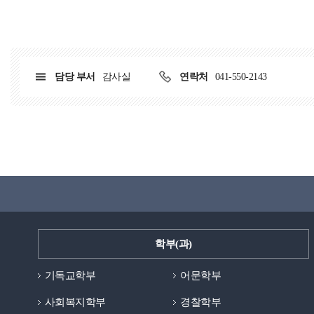
담당 부서
감사실
연락처
041-550-2143
학부(과)
기독교학부
어문학부
사회복지학부
경찰학부