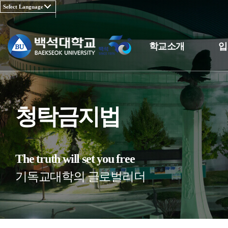
학교소개
입
청탁금지법
The truth will set you free
기독교대학의 글로벌리더