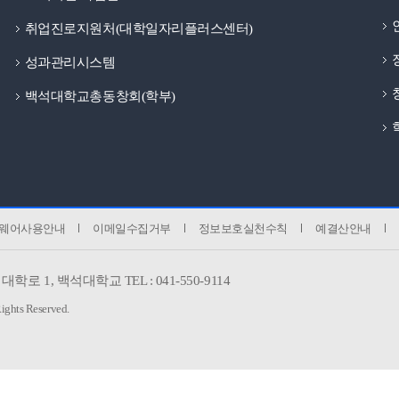
취업진로지원처(대학일자리플러스센터)
성과관리시스템
백석대학교총동창회(학부)
웨어사용안내
이메일수집거부
정보보호실천수칙
예결산안내
대학로 1,
백석대학교 TEL : 041-550-9114
Rights Reserved.