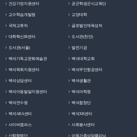
건강가정지원센터
공군학생군사교육단
교수학습개발원
교양대학
국제교류처
글로벌인재육성처
대학혁신IR센터
도서관(천안)
도서관(서울)
발전기금
백석기독교문화예술관
백석대학교회
백석목회지원센터
백석무인항공센터
백석상담센터
백석생활관
백석아동발달지원센터
백석어학원
백석연수원
백석합창단
백석ABA센터
백석XR센터
사이버캠퍼스
사회봉사센터
산학협력단
아동가족상담클리닉