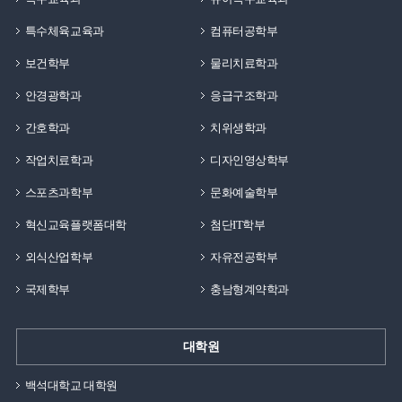
특수체육교육과
컴퓨터공학부
보건학부
물리치료학과
안경광학과
응급구조학과
간호학과
치위생학과
작업치료학과
디자인영상학부
스포츠과학부
문화예술학부
혁신교육플랫폼대학
첨단IT학부
외식산업학부
자유전공학부
국제학부
충남형계약학과
대학원
백석대학교 대학원