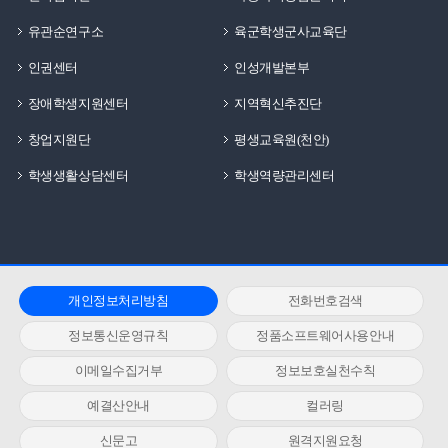
유관순연구소
육군학생군사교육단
인권센터
인성개발본부
장애학생지원센터
지역혁신추진단
창업지원단
평생교육원(천안)
학생생활상담센터
학생역량관리센터
개인정보처리방침
전화번호검색
정보통신운영규칙
정품소프트웨어사용안내
이메일수집거부
정보보호실천수칙
예결산안내
컬러링
신문고
원격지원요청