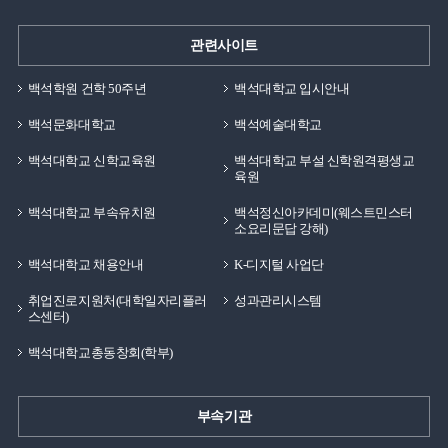
관련사이트
백석학원 건학 50주년
백석대학교 입시안내
백석문화대학교
백석예술대학교
백석대학교 신학교육원
백석대학교 부설 신학원격평생교
육원
백석대학교 부속유치원
백석정신아카데미(웨스트민스터
소요리문답 강해)
백석대학교 채용안내
K-디지털 사업단
취업진로지원처(대학일자리플러
성과관리시스템
스센터)
백석대학교총동창회(학부)
부속기관