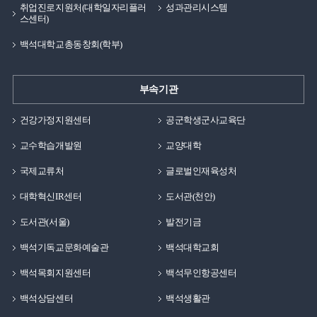
취업진로지원처(대학일자리플러
성과관리시스템
외박은 생활관 규정 위반에 해당할 수 있으므로 주의가
스센터)
필요합니다.생활관 규정을 준수하는 것은 안전한
백석대학교총동창회(학부)
공동생활을 위한 기본 사항입니다.원활한 생활관 이용을
위해 관련 내용을 미리 확인하는 것이 좋습니다.
예배백석생활관에서는 학생들을 위한 예배 프로그램도
부속기관
운영하고 있습니다.아침예배는 오전 7시에 2층
컨퍼런스홀에서 진행됩니다.해당 구역 학생들은 요일에
건강가정지원센터
공군학생군사교육단
따라 자율적으로 참여할 수 있습니다.또한 수요
교수학습개발원
교양대학
캠퍼스비전 예배 참여도 권장하고 있습니다.예배는 백석홀
대강당과 소강당에서 진행되며 참여 학생에게는 상점이
국제교류처
글로벌인재육성처
부여됩니다.생활관은 학생들이 신앙생활과 대학생활을
대학혁신IR센터
도서관(천안)
함께 이어갈 수 있도록 다양한 프로그램을 제공하고
도서관(서울)
발전기금
있습니다.더 많은 백녹담은?유튜브 | 백석대학교
입학관리처인스타그램 | @baekseok_univ블로그 |
백석기독교문화예술관
백석대학교회
https://blog.naver.com/buipsi0800카카오톡 | 플러스친구
백석목회지원센터
백석무인항공센터
백석대학교 입학관리처(평일 9시부터 18시까지 실시간
답변)백석생활관은 학생들의 안전하고 편리한 대학생활을
백석상담센터
백석생활관
지원하기 위해 다양한 시설과 서비스를 제공하고