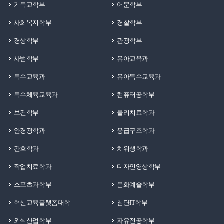
기독교학부
어문학부
사회복지학부
경찰학부
경상학부
관광학부
사범학부
유아교육과
특수교육과
유아특수교육과
특수체육교육과
컴퓨터공학부
보건학부
물리치료학과
안경광학과
응급구조학과
간호학과
치위생학과
작업치료학과
디자인영상학부
스포츠과학부
문화예술학부
혁신교육플랫폼대학
첨단IT학부
외식산업학부
자유전공학부