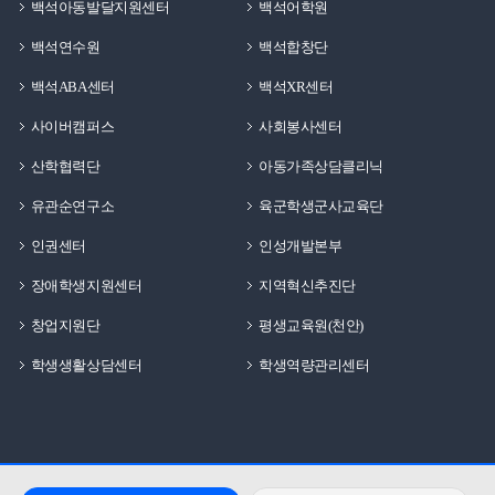
백석아동발달지원센터
백석어학원
백석연수원
백석합창단
백석ABA센터
백석XR센터
사이버캠퍼스
사회봉사센터
산학협력단
아동가족상담클리닉
유관순연구소
육군학생군사교육단
인권센터
인성개발본부
장애학생지원센터
지역혁신추진단
창업지원단
평생교육원(천안)
학생생활상담센터
학생역량관리센터