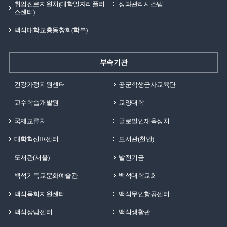
취업진로지원처(대학일자리플러
성과관리시스템
스센터)
백석대학교총동창회(학부)
부속기관
건강가정지원센터
공군학생군사교육단
교수학습개발원
교양대학
국제교류처
글로벌인재육성처
대학혁신IR센터
도서관(천안)
도서관(서울)
발전기금
백석기독교문화예술관
백석대학교회
백석목회지원센터
백석무인항공센터
백석상담센터
백석생활관