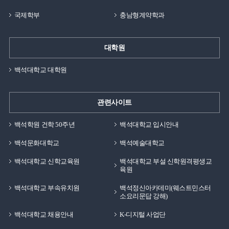
국제학부
충남형계약학과
대학원
백석대학교 대학원
관련사이트
백석학원 건학 50주년
백석대학교 입시안내
백석문화대학교
백석예술대학교
백석대학교 신학교육원
백석대학교 부설 신학원격평생교
육원
백석대학교 부속유치원
백석정신아카데미(웨스트민스터
소요리문답 강해)
백석대학교 채용안내
K-디지털 사업단