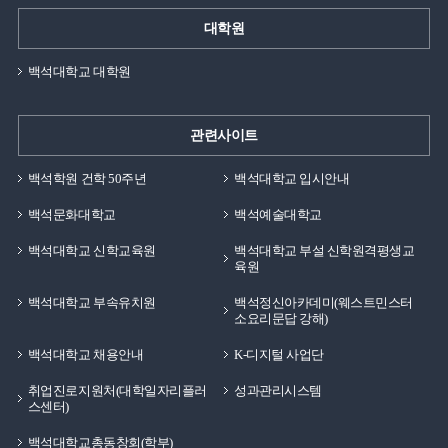
대학원
백석대학교 대학원
관련사이트
백석학원 건학 50주년
백석대학교 입시안내
백석문화대학교
백석예술대학교
백석대학교 신학교육원
백석대학교 부설 신학원격평생교
육원
백석대학교 부속유치원
백석정신아카데미(웨스트민스터
소요리문답 강해)
백석대학교 채용안내
K-디지털 사업단
취업진로지원처(대학일자리플러
성과관리시스템
스센터)
백석대학교총동창회(학부)