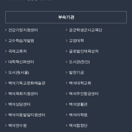
부속기관
건강가정지원센터
공군학생군사교육단
교수학습개발원
교양대학
국제교류처
글로벌인재육성처
대학혁신IR센터
도서관(천안)
도서관(서울)
발전기금
백석기독교문화예술관
백석대학교회
백석목회지원센터
백석무인항공센터
백석상담센터
백석생활관
백석아동발달지원센터
백석어학원
백석연수원
백석합창단