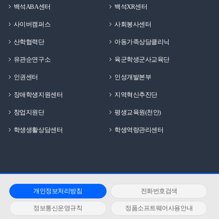
백석ABA센터
백석XR센터
사이버캠퍼스
사회봉사센터
산학협력단
아동가족상담클리닉
유관순연구소
육군학생군사교육단
인권센터
인성개발본부
장애학생지원센터
지역혁신추진단
창업지원단
평생교육원(천안)
학생생활상담센터
학생역량관리센터
개인정보처리방침
전화번호검색
정보통신운영규칙
정품소프트웨어사용안내