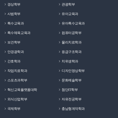
경상학부
관광학부
사범학부
유아교육과
특수교육과
유아특수교육과
특수체육교육과
컴퓨터공학부
보건학부
물리치료학과
안경광학과
응급구조학과
간호학과
치위생학과
작업치료학과
디자인영상학부
스포츠과학부
문화예술학부
혁신교육플랫폼대학
첨단IT학부
외식산업학부
자유전공학부
국제학부
충남형계약학과