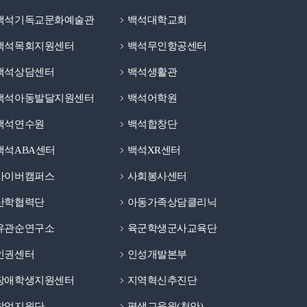
백석기독교문화예술관
백석대학교회
백석목회지원센터
백석무인항공센터
백석상담센터
백석생활관
백석아동발달지원센터
백석어학원
백석연수원
백석합창단
백석ABA센터
백석XR센터
사이버캠퍼스
사회봉사센터
산학협력단
아동가족상담클리닉
유관순연구소
육군학생군사교육단
인권센터
인성개발본부
장애학생지원센터
지역혁신추진단
창업지원단
평생교육원(천안)