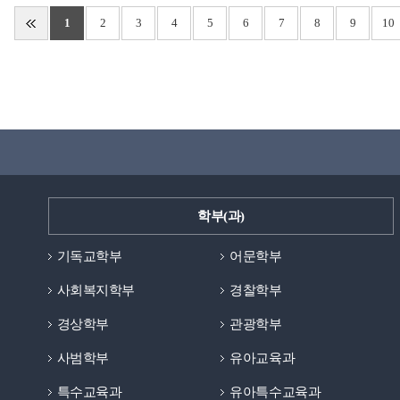
1
2
3
4
5
6
7
8
9
10
학부(과)
기독교학부
어문학부
사회복지학부
경찰학부
경상학부
관광학부
사범학부
유아교육과
특수교육과
유아특수교육과