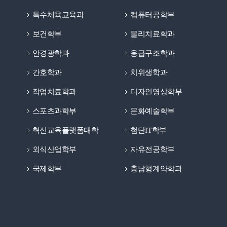
특수체육교육과
컴퓨터공학부
보건학부
물리치료학과
안경광학과
응급구조학과
간호학과
치위생학과
작업치료학과
디자인영상학부
스포츠과학부
문화예술학부
혁신교육플랫폼대학
첨단IT학부
외식산업학부
자유전공학부
국제학부
충남형계약학과