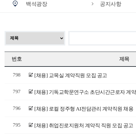
백석광장
공지사항
번호
제목
798
[채용] 교목실 계약직원 모집 공고
797
[채용] 기독교학문연구소 초단시간근로자 계
796
[채용] 로컬 정주형 AI전담관리 계약직원 채용
795
[채용] 취업진로지원처 계약직 직원 모집 공고