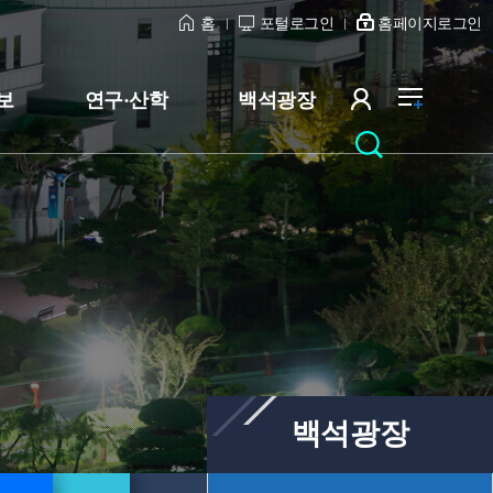
홈
포털로그인
홈페이지로그인
보
연구·산학
백석광장
백석광장