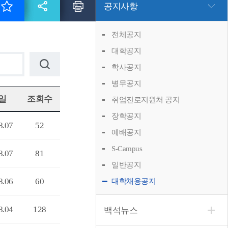
공지사항
전체공지
대학공지
학사공지
병무공지
일
조회수
취업진로지원처 공지
장학공지
8.07
52
예배공지
S-Campus
8.07
81
일반공지
8.06
60
대학채용공지
8.04
128
백석뉴스