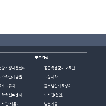
부속기관
건강가정지원센터
공군학생군사교육단
교수학습개발원
교양대학
국제교류처
글로벌인재육성처
대학혁신IR센터
도서관(천안)
도서관(서울)
발전기금