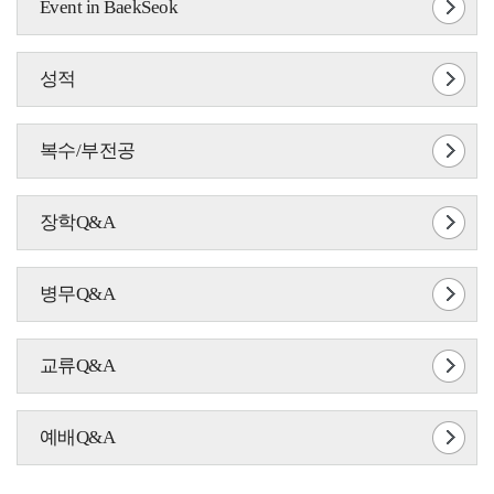
Event in BaekSeok
성적
복수/부전공
장학Q&A
병무Q&A
교류Q&A
예배Q&A