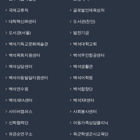
국제교류처
글로벌인재육성처
대학혁신IR센터
도서관(천안)
도서관(서울)
발전기금
백석기독교문화예술관
백석대학교회
백석목회지원센터
백석무인항공센터
백석상담센터
백석생활관
백석아동발달지원센터
백석어학원
백석연수원
백석합창단
백석ABA센터
백석XR센터
사이버캠퍼스
사회봉사센터
산학협력단
아동가족상담클리닉
유관순연구소
육군학생군사교육단