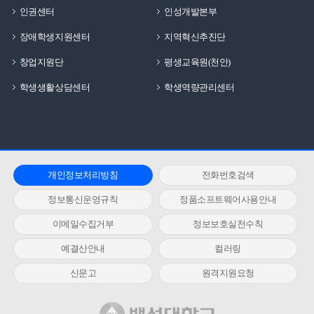
인권센터
인성개발본부
장애학생지원센터
지역혁신추진단
창업지원단
평생교육원(천안)
학생생활상담센터
학생역량관리센터
개인정보처리방침
전화번호검색
정보통신운영규칙
정품소프트웨어사용안내
이메일수집거부
정보보호실천수칙
예결산안내
컬러링
신문고
원격지원요청