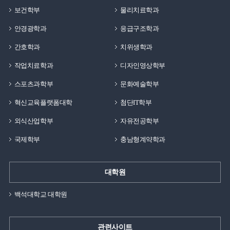
보건학부
물리치료학과
안경광학과
응급구조학과
간호학과
치위생학과
작업치료학과
디자인영상학부
스포츠과학부
문화예술학부
혁신교육플랫폼대학
첨단IT학부
외식산업학부
자유전공학부
국제학부
충남형계약학과
대학원
백석대학교 대학원
관련사이트