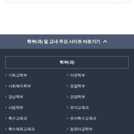
학부(과) 및 교내 주요 사이트 바로가기
학부(과)
기독교학부
어문학부
사회복지학부
경찰학부
경상학부
관광학부
사범학부
유아교육과
특수교육과
유아특수교육과
특수체육교육과
컴퓨터공학부