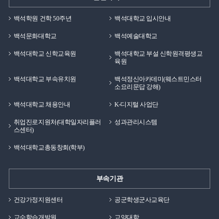
백석학원 건학 50주년
백석대학교 입시안내
백석문화대학교
백석예술대학교
백석대학교 신학교육원
백석대학교 부설 신학원격평생교
육원
백석대학교 부속유치원
백석정신아카데미(웨스트민스터
소요리문답 강해)
백석대학교 채용안내
K-디지털 사업단
취업진로지원처(대학일자리플러
성과관리시스템
스센터)
백석대학교총동창회(학부)
부속기관
건강가정지원센터
공군학생군사교육단
교수학습개발원
교양대학