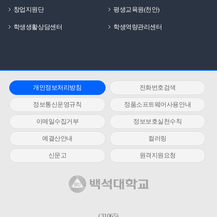
창업지원단
평생교육원(천안)
학생생활상담센터
학생역량관리센터
개인정보처리방침
전화번호검색
정보통신운영규칙
정품소프트웨어사용안내
이메일수집거부
정보보호실천수칙
예결산안내
컬러링
신문고
원격지원요청
(31065)