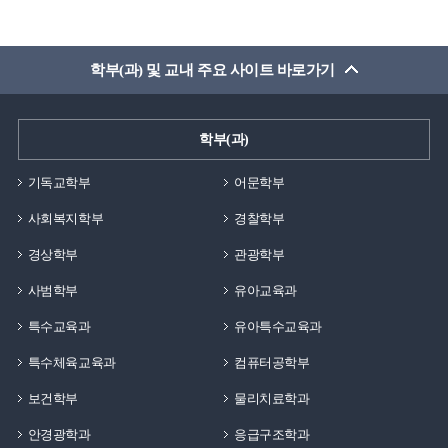
학부(과) 및 교내 주요 사이트 바로가기
학부(과)
기독교학부
어문학부
사회복지학부
경찰학부
경상학부
관광학부
사범학부
유아교육과
특수교육과
유아특수교육과
특수체육교육과
컴퓨터공학부
보건학부
물리치료학과
안경광학과
응급구조학과