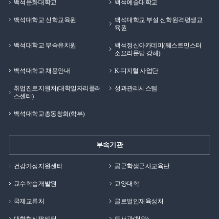
백석문화대학교
백석예술대학교
백석대학교 신학교육원
백석대학교 부설 신학원격평생교
육원
백석대학교 부속유치원
백석정신아카데미(웨스트민스터
소요리문답 강해)
백석대학교 채용안내
K-디지털 사업단
취업진로지원처(대학일자리플러
성과관리시스템
스센터)
백석대학교총동창회(학부)
부속기관
건강가정지원센터
공군학생군사교육단
교수학습개발원
교양대학
국제교류처
글로벌인재육성처
대학혁신IR센터
도서관(천안)