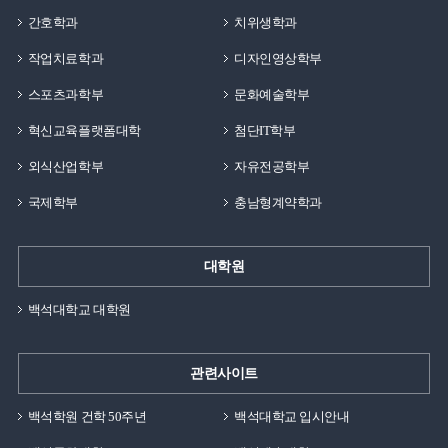
간호학과
치위생학과
작업치료학과
디자인영상학부
스포츠과학부
문화예술학부
혁신교육플랫폼대학
첨단IT학부
외식산업학부
자유전공학부
국제학부
충남형계약학과
대학원
백석대학교 대학원
관련사이트
백석학원 건학 50주년
백석대학교 입시안내