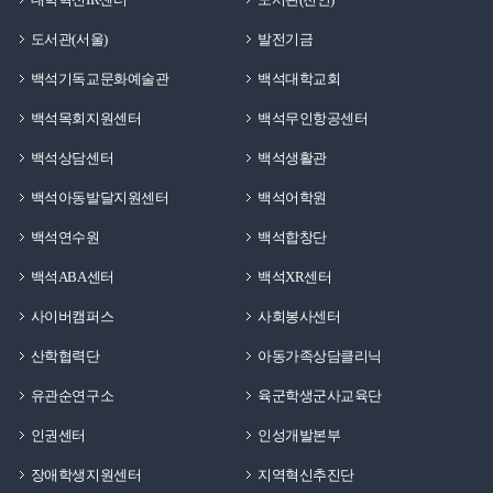
도서관(서울)
발전기금
백석기독교문화예술관
백석대학교회
백석목회지원센터
백석무인항공센터
백석상담센터
백석생활관
백석아동발달지원센터
백석어학원
백석연수원
백석합창단
백석ABA센터
백석XR센터
사이버캠퍼스
사회봉사센터
산학협력단
아동가족상담클리닉
유관순연구소
육군학생군사교육단
인권센터
인성개발본부
장애학생지원센터
지역혁신추진단