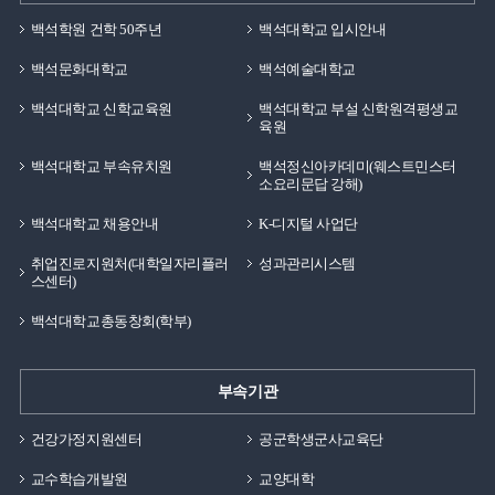
백석학원 건학 50주년
백석대학교 입시안내
백석문화대학교
백석예술대학교
백석대학교 신학교육원
백석대학교 부설 신학원격평생교
육원
백석대학교 부속유치원
백석정신아카데미(웨스트민스터
소요리문답 강해)
백석대학교 채용안내
K-디지털 사업단
취업진로지원처(대학일자리플러
성과관리시스템
스센터)
백석대학교총동창회(학부)
부속기관
건강가정지원센터
공군학생군사교육단
교수학습개발원
교양대학