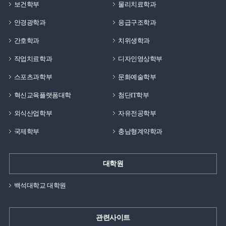
보건학부
물리치료학과
안경광학과
응급구조학과
간호학과
치위생학과
작업치료학과
디자인영상학부
스포츠과학부
문화예술학부
혁신교육플랫폼대학
첨단IT학부
외식산업학부
자유전공학부
국제학부
충남형계약학과
대학원
백석대학교 대학원
관련사이트