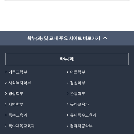
학부(과) 및 교내 주요 사이트 바로가기
학부(과)
기독교학부
어문학부
사회복지학부
경찰학부
경상학부
관광학부
사범학부
유아교육과
특수교육과
유아특수교육과
특수체육교육과
컴퓨터공학부