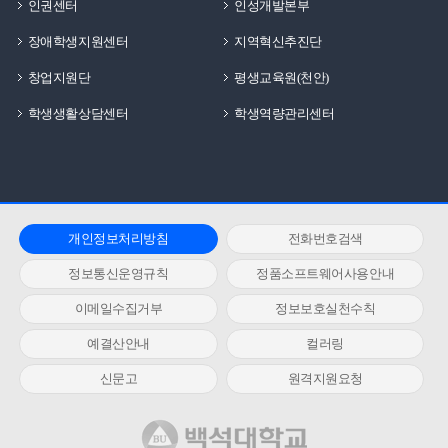
인권센터
인성개발본부
장애학생지원센터
지역혁신추진단
창업지원단
평생교육원(천안)
학생생활상담센터
학생역량관리센터
개인정보처리방침
전화번호검색
정보통신운영규칙
정품소프트웨어사용안내
이메일수집거부
정보보호실천수칙
예결산안내
컬러링
신문고
원격지원요청