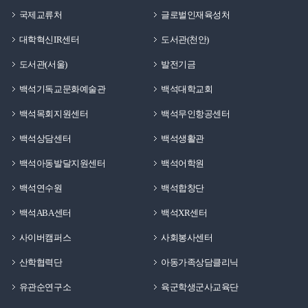
국제교류처
글로벌인재육성처
대학혁신IR센터
도서관(천안)
도서관(서울)
발전기금
백석기독교문화예술관
백석대학교회
백석목회지원센터
백석무인항공센터
백석상담센터
백석생활관
백석아동발달지원센터
백석어학원
백석연수원
백석합창단
백석ABA센터
백석XR센터
사이버캠퍼스
사회봉사센터
산학협력단
아동가족상담클리닉
유관순연구소
육군학생군사교육단